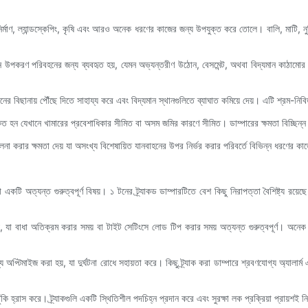
কে নির্মাণ, ল্যান্ডস্কেপিং, কৃষি এবং আরও অনেক ধরণের কাজের জন্য উপযুক্ত করে তোলে। বালি, মাটি,
থানে উপকরণ পরিবহনের জন্য ব্যবহৃত হয়, যেমন অভ্যন্তরীণ উঠোন, বেসমেন্ট, অথবা বিদ্যমান কাঠা
বাগানের বিছানায় পৌঁছে দিতে সাহায্য করে এবং বিদ্যমান স্থানগুলিতে ব্যাঘাত কমিয়ে দেয়। এটি শ্রম-ন
ত হন যেখানে খামারের প্রবেশাধিকার সীমিত বা অসম জমির কারণে সীমিত। ডাম্পারের ক্ষমতা বিচ্ছিন্ন সম
চালনা করার ক্ষমতা দেয় যা অসংখ্য বিশেষায়িত যানবাহনের উপর নির্ভর করার পরিবর্তে বিভিন্ন ধরণের কা
 একটি অত্যন্ত গুরুত্বপূর্ণ বিষয়। ১ টনের ট্র্যাকড ডাম্পারটিতে বেশ কিছু নিরাপত্তা বৈশিষ্ট্য রয
য়, যা বাধা অতিক্রম করার সময় বা টাইট সেটিংসে লোড টিপ করার সময় অত্যন্ত গুরুত্বপূর্ণ। অনেক ম
্য অপ্টিমাইজ করা হয়, যা দুর্ঘটনা রোধে সহায়তা করে। কিছু ট্র্যাক করা ডাম্পারে শ্রবণযোগ্য অ্যাল
ঁকি হ্রাস করে। ট্র্যাকগুলি একটি স্থিতিশীল পদচিহ্ন প্রদান করে এবং সুরক্ষা লক প্রক্রিয়া প্রায়শই 