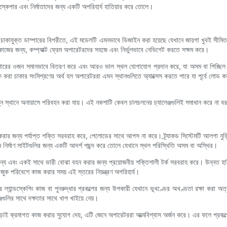
ডস্কেপার এবং নির্মাতাদের জন্য একটি অপরিহার্য হাতিয়ার করে তোলে।
া চাকাযুক্ত ডাম্পারের বিপরীতে, এই মডেলটি এমনভাবে ডিজাইন করা হয়েছে যেখানে জায়গা খুবই সীমিত। কম্প
াজের জন্য, কম্প্যাক্ট ফ্রেম অপারেটরদের সহজে এবং নির্ভুলভাবে নেভিগেট করতে সক্ষম করে।
ডাম্পারের ওজন সমানভাবে বিতরণ করে এবং আরও ভাল স্থল যোগাযোগ প্রদান করে, যা অসম বা পিচ্ছিল পর
্র্যাক করা চাকার সংমিশ্রণের অর্থ হল অপারেটররা এমন স্থানগুলিতে অ্যাক্সেস করতে পারে যা পূর্বে লোড 
ন্ন স্থানে অনায়াসে পরিবহন করা যায়। এই নকশাটি কেবল চালচলনের চ্যালেঞ্জগুলিই সমাধান করে না ব
করার জন্য পর্যাপ্ত শক্তি সরবরাহ করে, পেলোডের সাথে আপস না করে। ট্র্যাকড সিস্টেমটি আলগা নুড়ি, ক
মন নির্মাণ সাইটগুলির জন্য একটি আদর্শ পছন্দ করে তোলে যেখানে স্থল পরিস্থিতি অসম বা অস্থির।
জন্য এবং একই সাথে ভারী বোঝা বহন করার জন্য প্রয়োজনীয় শক্তিশালী টর্ক সরবরাহ করে। উন্নত হাইড
ুক পরিবেশে কাজ করার সময় এই স্তরের নিয়ন্ত্রণ অপরিহার্য।
করে ল্যান্ডস্কেপিং কাজ বা পুনরুদ্ধার প্রকল্পের জন্য উপকারী যেখানে ভূখণ্ডের অখণ্ডতা রক্ষা করা অত্
ঞ্জগুলির সাথে দক্ষতার সাথে খাপ খাইয়ে নেয়।
াড়াই ক্রমাগত কাজ করার সুযোগ দেয়, এটি জেনে অপারেটররা আত্মবিশ্বাস অর্জন করে। এর ফলে প্রকল্প