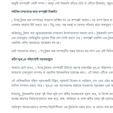
বহুমুখী ডাম্পারটি একটি সম্পদ। আসুন সেই দিকগুলি খতিয়ে দেখি যা এটিকে ঠিকাদার, ল্যান্
সর্বাধিক চালচলনের জন্য কম্প্যাক্ট ডিজাইন
১ টনের ট্র্যাক করা ডাম্পারের অন্যতম বৈশিষ্ট্য হল এর কম্প্যাক্ট আকার। বড় ডাম্প ট্রাক ব
এলাকায় আরামে ফিট করতে দেয়। নিচু বেড়া, সরু দরজা বা আবদ্ধ পরিখার মতো বাধাযুক্ত ক
অধিকন্তু, ট্র্যাক করা আন্ডারক্যারেজ চালচলনে উল্লেখযোগ্য অবদান রাখে। ট্র্যাকগুলি 
এবং চাকাযুক্ত ভেরিয়েন্টের তুলনায় তীক্ষ্ণ কোণ তৈরি করতে দেয়। কমপ্যাক্ট চ্যাসিস এবং ট
একাধিক মেশিন ব্যবহারের প্রয়োজন কম হয়।
ছোট পাদদেশের কারণে, ১ টন ট্র্যাক করা ডাম্পারটির সঞ্চয় স্থানও কম লাগে এবং এটি বিভি
কঠিন ভূখণ্ডে শক্তিশালী পারফরম্যান্স
আকারে ছোট হলেও, ১ টনের ট্র্যাকড ডাম্পারটি বিভিন্ন ধরণের চ্যালেঞ্জিং ভূখণ্ড পরিচালনা 
সাধারণত চাকাযুক্ত ডাম্পার বা প্রচলিত ট্রাকগুলিকে চ্যালেঞ্জ করে। এই ক্ষমতা এটিকে এ
এই মেশিনগুলিকে শক্তি প্রদানকারী ইঞ্জিন, প্রায়শই ডিজেল বা পেট্রোল, ঢাল বেয়ে ওঠার 
ডাম্পিং সম্পাদন করতে পারে। ভূখণ্ড এবং আশেপাশের কাঠামো সংরক্ষণের প্রয়োজন এমন নাজ
উপরন্তু, ট্র্যাকগুলির দ্বারা সৃষ্ট নিম্ন ভূমি চাপ মাটির সংকোচনকে হ্রাস করে, যা বিশেষ 
কাজের জায়গায় নির্ভরযোগ্যভাবে কাজ করে, রুক্ষ, কর্দমাক্ত বা অসম মাটির দ্বারা সৃষ্ট চ্যালে
প্রতিকূল আবহাওয়াতেও ডাম্পার স্থিতিশীলতা এবং ট্র্যাকশন বজায় রাখে, যা কোনও বাধা ছ