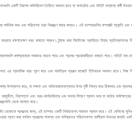
গুলি একটি নিরাপদ কর্মপরিবেশ তৈরিতে অবদান রাখে যা অপারেটর এবং সাইটে অন্যান্য কর্মী উভয়কেই 
 মূল্য সর্বাধিক করা এবং পরিচালনা খরচ নিয়ন্ত্রণ করার জন্যও। এই ডাম্পারগুলির কম্প্যাক্ট প্রকৃতি এবং 
মাধ্যমে রক্ষণাবেক্ষণ খরচ কমানো সম্ভব। ট্র্যাক করা সিস্টেমের স্থায়িত্ব টায়ার প্রতিস্থাপনের ফ্
ণে, ব্যবসাগুলি কর্মপ্রবাহকে সহজতর করতে পারে এবং শ্রমের প্রয়োজনীয়তা কমাতে পারে। সাইটে কম ম
লতা এর প্রাথমিক খরচ পূরণ করে এবং সামগ্রিক প্রকল্প বাজেটে ইতিবাচক অবদান রাখে। লিজ বিকল্
রসাম্য উপস্থাপন করে, যা দক্ষতা এবং অভিযোজনযোগ্যতার উপর দৃষ্টি নিবদ্ধ করে ঠিকাদার এবং ব্যবস
, বহুমুখীতা, নিরাপত্তা এবং খরচ-কার্যকারিতার এক অনন্য মিশ্রণ প্রদান করে যা কঠোর কর্মক্ষেত্রের চা
যন্ত্রপাতি থেকে আলাদা করে।
্কিত যেকোনো প্রকল্পের জন্য, এই ডাম্পার একটি নির্ভরযোগ্য সমাধান প্রদান করে। এই মেশিনের সুবিধা 
ওয়ার গ্রহণ করা বর্তমান প্রকল্পের সাফল্য এবং ভবিষ্যতের পরিচালনাগত নমনীয়তা উভয়ের জন্যই এক