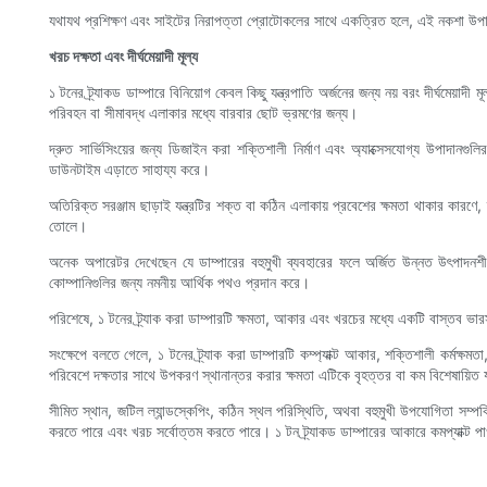
যথাযথ প্রশিক্ষণ এবং সাইটের নিরাপত্তা প্রোটোকলের সাথে একত্রিত হলে, এই নকশা উপাদান
খরচ দক্ষতা এবং দীর্ঘমেয়াদী মূল্য
১ টনের ট্র্যাকড ডাম্পারে বিনিয়োগ কেবল কিছু যন্ত্রপাতি অর্জনের জন্য নয় বরং দীর্ঘমেয়াদী
পরিবহন বা সীমাবদ্ধ এলাকার মধ্যে বারবার ছোট ভ্রমণের জন্য।
দ্রুত সার্ভিসিংয়ের জন্য ডিজাইন করা শক্তিশালী নির্মাণ এবং অ্যাক্সেসযোগ্য উপাদানগুলির 
ডাউনটাইম এড়াতে সাহায্য করে।
অতিরিক্ত সরঞ্জাম ছাড়াই যন্ত্রটির শক্ত বা কঠিন এলাকায় প্রবেশের ক্ষমতা থাকার কার
তোলে।
অনেক অপারেটর দেখেছেন যে ডাম্পারের বহুমুখী ব্যবহারের ফলে অর্জিত উন্নত উৎপাদনশী
কোম্পানিগুলির জন্য নমনীয় আর্থিক পথও প্রদান করে।
পরিশেষে, ১ টনের ট্র্যাক করা ডাম্পারটি ক্ষমতা, আকার এবং খরচের মধ্যে একটি বাস্তব ভা
সংক্ষেপে বলতে গেলে, ১ টনের ট্র্যাক করা ডাম্পারটি কম্প্যাক্ট আকার, শক্তিশালী কর্মক্ষমতা
পরিবেশে দক্ষতার সাথে উপকরণ স্থানান্তর করার ক্ষমতা এটিকে বৃহত্তর বা কম বিশেষায়িত 
সীমিত স্থান, জটিল ল্যান্ডস্কেপিং, কঠিন স্থল পরিস্থিতি, অথবা বহুমুখী উপযোগিতা সম্পর
করতে পারে এবং খরচ সর্বোত্তম করতে পারে। ১ টন ট্র্যাকড ডাম্পারের আকারে কমপ্যাক্ট পা