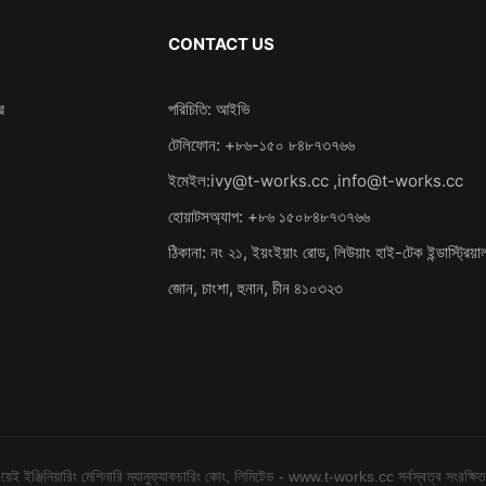
CONTACT US
র
পরিচিতি: আইভি
টেলিফোন: +৮৬-১৫০ ৮৪৮৭৩৭৬৬
ইমেইল:
ivy@t-works.cc
,
info@t-works.cc
হোয়াটসঅ্যাপ: +৮৬ ১৫০৮৪৮৭৩৭৬৬
ঠিকানা: নং ২১, ইয়ংইয়াং রোড, লিউয়াং হাই-টেক ইন্ডাস্ট্রিয়া
জোন, চাংশা, হুনান, চীন ৪১০৩২৩
েই ইঞ্জিনিয়ারিং মেশিনারি ম্যানুফ্যাকচারিং কোং, লিমিটেড - www.t-works.cc সর্বস্বত্ব সংরক্ষি