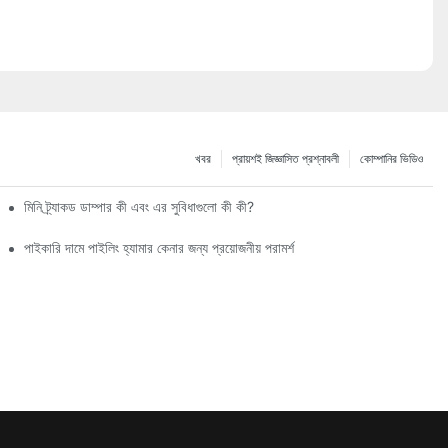
খবর
প্রায়শই জিজ্ঞাসিত প্রশ্নাবলী
কোম্পানির ভিডিও
মিনি ট্র্যাকড ডাম্পার কী এবং এর সুবিধাগুলো কী কী?
পাইকারি দামে পাইলিং হ্যামার কেনার জন্য প্রয়োজনীয় পরামর্শ