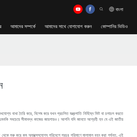
বাংলা
র
আমাদের সম্পর্কে
আমাদের সাথে যোগাযোগ করুন
কোম্পানির ভিডিও
ন
েখযোগ্য বাধা তৈরি করে, বিশেষ করে যখন প্রচলিত যন্ত্রপাতি নির্বিঘ্নে ফিট বা চলাচল করতে
না, এমনকি সবচেয়ে সীমাবদ্ধ কাজের জায়গায়ও। আপনি যদি জানতে আগ্রহী হন যে এই জাতীয়
থেকে শুরু করে কম অ্যাক্সেসযোগ্য পরিবেশে প্রচুর পরিমাণে মালামাল বহন করা পর্যন্ত, এই