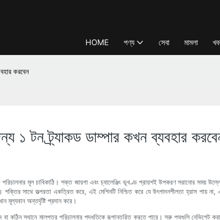
HOME
পণ্য
সেবা
মামলা
খব
্যবহার করবেন
জন্য ১ টন ট্র্যাকড ডাম্পার কখন ব্যবহার করবে
াবে পরিচালনার মূল চাবিকাঠি। শক্ত জায়গা এবং চ্যালেঞ্জিং ভূখণ্ড প্রায়শই উপকরণ সরানোর সময় উল্ল
র হয়। শক্তির সাথে তত্পরতা একত্রিত করে, এই মেশিনটি নিশ্চিত করে যে উৎপাদনশীলতা হ্রাস পায় 
মূল্যবান অন্তর্দৃষ্টি প্রদান করে।
ঠিন বা কঠিন স্থানে মালপত্র পরিচালনার পদ্ধতিকে রূপান্তরিত করতে পারে। সরু পথগুলি নেভিগেট করা 