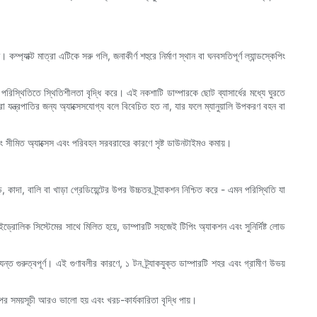
্যাক্ট মাত্রা এটিকে সরু গলি, জনাকীর্ণ শহুরে নির্মাণ স্থান বা ঘনবসতিপূর্ণ ল্যান্ডস্কেপিং
িস্থিতিতে স্থিতিশীলতা বৃদ্ধি করে। এই নকশাটি ডাম্পারকে ছোট ব্যাসার্ধের মধ্যে ঘুরতে
করা যন্ত্রপাতির জন্য অ্যাক্সেসযোগ্য বলে বিবেচিত হত না, যার ফলে ম্যানুয়ালি উপকরণ বহন বা
রং সীমিত অ্যাক্সেস এবং পরিবহন সরবরাহের কারণে সৃষ্ট ডাউনটাইমও কমায়।
াদা, বালি বা খাড়া গ্রেডিয়েন্টের উপর উচ্চতর ট্র্যাকশন নিশ্চিত করে - এমন পরিস্থিতি যা
্রোলিক সিস্টেমের সাথে মিলিত হয়ে, ডাম্পারটি সহজেই টিপিং অ্যাকশন এবং সুনির্দিষ্ট লোড
যন্ত গুরুত্বপূর্ণ। এই গুণাবলীর কারণে, ১ টন ট্র্যাকযুক্ত ডাম্পারটি শহর এবং গ্রামীণ উভয়
ের সময়সূচী আরও ভালো হয় এবং খরচ-কার্যকারিতা বৃদ্ধি পায়।