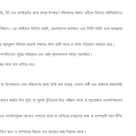
 নুড়ি, ইট এবং কংক্রিটের মতো বাল্ক উপকরণ পরিবহনের ক্ষমতা এটিকে বিভিন্ন পরিস্থিতিতে
মোর পিছনে। এর নমনীয়তা ভিত্তি ভরাট, ধ্বংসাবশেষ অপসারণ এবং টাইট-সাইট খনন প্রকল্পের
িবিড় ম্যানুয়াল পরিবহন ছাড়াই দক্ষতার সাথে ভারী পাথর বা মালচ পরিবহনে সহায়তা করে।
্পত্তিতে তুষার পরিষ্কার এবং বর্জ্য ব্যবস্থাপনা পর্যন্ত প্রসারিত।
জের সাথে খাপ খাইয়ে নেয়।
়েছে যা বিশেষভাবে এমন পরিবেশের জন্য তৈরি করা হয়েছে যেখানে কর্মী এবং কাঠামো কাছাকাছি
ডেল জরুরি স্টপ সুইচ বা সুরক্ষা ইন্টারলক দিয়ে সজ্জিত থাকে যা প্রয়োজনে তাৎক্ষণিকভাবে
ার্ম এবং সতর্কতামূলক আলোও লাগানো থাকে যা মেশিনের চলাচলের সময় বা ডাম্পারটি যখন টিপিং
নিশ্চিত করে যে ডাম্পারের বিছানা তার যাত্রার সময় নিরাপদ থাকে।