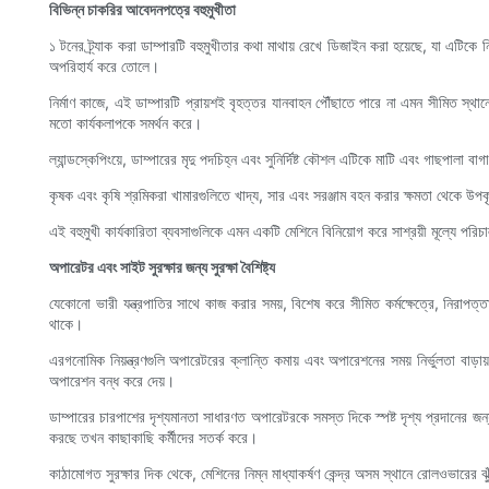
বিভিন্ন চাকরির আবেদনপত্রে বহুমুখীতা
১ টনের ট্র্যাক করা ডাম্পারটি বহুমুখীতার কথা মাথায় রেখে ডিজাইন করা হয়েছে, যা এটি
অপরিহার্য করে তোলে।
নির্মাণ কাজে, এই ডাম্পারটি প্রায়শই বৃহত্তর যানবাহন পৌঁছাতে পারে না এমন সীমিত স্
মতো কার্যকলাপকে সমর্থন করে।
ল্যান্ডস্কেপিংয়ে, ডাম্পারের মৃদু পদচিহ্ন এবং সুনির্দিষ্ট কৌশল এটিকে মাটি এবং গাছপালা 
কৃষক এবং কৃষি শ্রমিকরা খামারগুলিতে খাদ্য, সার এবং সরঞ্জাম বহন করার ক্ষমতা থেকে উপকৃ
এই বহুমুখী কার্যকারিতা ব্যবসাগুলিকে এমন একটি মেশিনে বিনিয়োগ করে সাশ্রয়ী মূল্যে পরি
অপারেটর এবং সাইট সুরক্ষার জন্য সুরক্ষা বৈশিষ্ট্য
যেকোনো ভারী যন্ত্রপাতির সাথে কাজ করার সময়, বিশেষ করে সীমিত কর্মক্ষেত্রে, নিরাপত্তা
থাকে।
এরগনোমিক নিয়ন্ত্রণগুলি অপারেটরের ক্লান্তি কমায় এবং অপারেশনের সময় নির্ভুলতা বাড়া
অপারেশন বন্ধ করে দেয়।
ডাম্পারের চারপাশের দৃশ্যমানতা সাধারণত অপারেটরকে সমস্ত দিকে স্পষ্ট দৃশ্য প্রদানের জন
করছে তখন কাছাকাছি কর্মীদের সতর্ক করে।
কাঠামোগত সুরক্ষার দিক থেকে, মেশিনের নিম্ন মাধ্যাকর্ষণ কেন্দ্র অসম স্থানে রোলওভারের ঝু