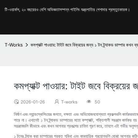
টি-ওয়ার্কস, ২০ বছরেরও বেশি অভিজ্ঞতাসম্পন্ন পাইলিং যন্ত্রপাতির পেশাদার প্রস্তুতকারক।
T-Works
কমপ্যাক্ট পাওয়ার: টাইট জবে বিক্রয়ের জন্য ১ টন ট্র্যাকড ডাম্পার কখন ব
কমপ্যাক্ট পাওয়ার: টাইট জবে বিক্রয়ের 
2026-01-26
T-works
50
নির্মাণ এবং ল্যান্ডস্কেপিংয়ের জগতে, দক্ষতা এবং অভিযোজনযোগ্যতা প্রকল্পগুলি কার্যকরভ
পারে না। এখানেই ১ টন ট্র্যাকড ডাম্পারের মতো কম্প্যাক্ট, শক্তিশালী সরঞ্জাম কার্যক
সরঞ্জামগুলি কীভাবে এবং কখন আপনার প্রকল্পের চাহিদা পূরণ করে, তাহলে এই গভীর অনুসন্ধান 
১ টনের ট্র্যাক করা ডাম্পারের প্রকৃত সুবিধা এবং ব্যবহারিক প্রয়োগগুলি বোঝা আপনার ক