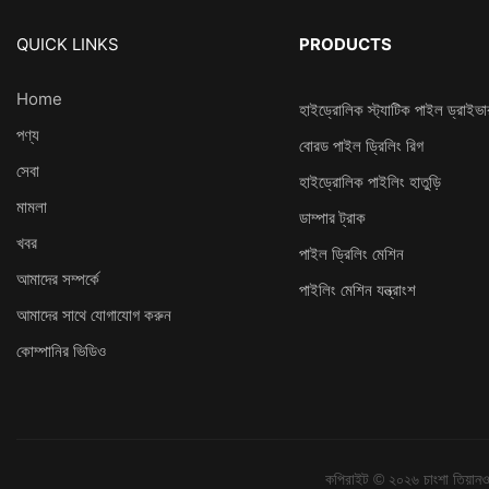
QUICK LINKS
PRODUCTS
Home
হাইড্রোলিক স্ট্যাটিক পাইল ড্রাইভা
পণ্য
বোরড পাইল ড্রিলিং রিগ
সেবা
হাইড্রোলিক পাইলিং হাতুড়ি
মামলা
ডাম্পার ট্রাক
খবর
পাইল ড্রিলিং মেশিন
আমাদের সম্পর্কে
পাইলিং মেশিন যন্ত্রাংশ
আমাদের সাথে যোগাযোগ করুন
কোম্পানির ভিডিও
কপিরাইট © ২০২৬ চাংশা তিয়ানওয়