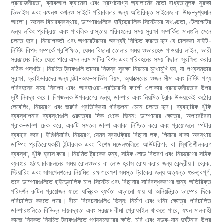
প্রয়োজনীয়তা, ব্যাকআপ ক্যামেরা এবং শ্রবণযোগ্য অ্যালার্মের মতো বাধ্যতামূলক সুরক্ষা
ডিভাইস এবং কখনও কখনও সাইটে পরিচালনার জন্য অতিরিক্ত সাইনেজ বা উচ্চ-দৃশ্যমান
আলো। অনেক বিচারব্যবস্থায়, ডাম্পারগুলিকে হাইড্রোলিক সিস্টেমের অখণ্ডতা, টেলগেটের
জন্য লকিং প্রক্রিয়া এবং পাবলিক রাস্তায় পরিবহনের সময় সুরক্ষা সম্পর্কিত মানগুলি মেনে
চলতে হবে। নিয়োগকর্তা এবং অপারেটরদের অবশ্যই নিশ্চিত করতে হবে যে চালকরা সাইট-
নির্দিষ্ট বিপদ সম্পর্কে প্রশিক্ষিত, যেমন বিছানা তোলার সময় ওভারহেড পাওয়ার লাইন, ভারী
সরঞ্জামের নিচে যেতে পারে এমন নরম মাটির বিপদ এবং পরিবহনের সময় বিছানা সুরক্ষিত করার
সঠিক পদ্ধতি। নিয়মিত ট্রাকগুলি তাদের নিজস্ব সুরক্ষা নিয়মের মুখোমুখি হয়, যা পণ্যসম্ভার
সুরক্ষা, ড্রাইভারদের জন্য ঘন্টা-অফ-সার্ভিস নিয়ম, অ্যাক্সেলের ওজন সীমা এবং নির্দিষ্ট পণ্য
পরিবহনের সময় নিরাপদ এবং আবহাওয়া-প্রতিরোধী কার্গো এলাকার প্রয়োজনীয়তার উপর
দৃষ্টি নিবদ্ধ করে। বিপজ্জনক উপকরণের জন্য, ডাম্পার এবং নিয়মিত ট্রাক উভয়কেই কঠোর
লেবেলিং, নিয়ন্ত্রণ এবং জরুরি প্রতিক্রিয়া পরিকল্পনা মেনে চলতে হবে। ব্যবহারিক ঝুঁকি
ব্যবস্থাপনার ব্যবস্থাগুলি গুরুত্বের দিক থেকে ভিন্ন: ডাম্পারের ক্ষেত্রে, অপারেটররা
প্রাক-ডাম্প চেক করে, একটি সমতল ডাম্প এলাকা নিশ্চিত করে এবং প্রয়োজনে স্পটার
ব্যবহার করে। ইঞ্জিনিয়ারিং নিয়ন্ত্রণ, যেমন স্বয়ংক্রিয় বিছানা লক, গিয়ারে থাকা অবস্থায়
ডাম্পিং প্রতিরোধকারী ইন্টারলক এবং বিশেষ মডেলগুলিতে আউটরিগার বা স্থিতিশীলকরণ
ব্যবস্থা, ঝুঁকি হ্রাস করে। নিয়মিত ট্রাকের জন্য, সঠিক লোড বিতরণ এবং নিয়ন্ত্রণের সঠিক
ব্যবহার হঠাৎ চালচলনের সময় রোলওভার বা লোড হ্রাস রোধ করার জন্য কেন্দ্রীয়। ব্রেক,
স্টিয়ারিং এবং সাসপেনশনের নিয়মিত রক্ষণাবেক্ষণ সমস্ত ট্রাকের জন্য অত্যন্ত গুরুত্বপূর্ণ,
তবে ডাম্পারগুলিতে হাইড্রোলিক চাপ সিস্টেম এবং বিছানার সারিবদ্ধকরণের জন্য অতিরিক্ত
পরিদর্শন রুটিন প্রয়োজন যাতে যান্ত্রিক ব্যর্থতা এড়ানো যায় যা অনিয়ন্ত্রিত ডাম্পের দিকে
পরিচালিত করতে পারে। বীমা বিবেচনাগুলিও ভিন্ন: নির্মাণ এবং খনির ক্ষেত্রে পরিচালিত
ডাম্পারগুলিতে বিভিন্ন দায়বদ্ধতা এবং সরঞ্জাম বীমা প্রোফাইল থাকতে পারে, যখন মালবাহী
কাজে নিযুক্ত নিয়মিত ট্রাকগুলিতে পণ্যসম্ভারের ক্ষতি, চুরি এবং সড়ক-যান দুর্ঘটনার উপর