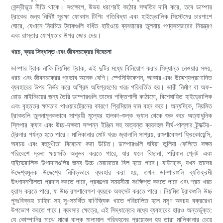
কেন্দ্রীভূত নীতি থাকে। সংক্ষেপে, উভয় ধরণেরই কঠোর সম্মতির দাবি করে, তবে ডাম্পার
ট্রাকের জন্য নির্দিষ্ট সুরক্ষা ফোকাস টিপিং গতিবিদ্যা এবং হাইড্রোলিক সিস্টেমের চারপাশে
ঘোরে, যেখানে নিয়মিত ট্রাকগুলি বর্ধিত হাইওয়ে ব্যবহারের তুলনায় পণ্যসম্ভারের নিয়ন্ত্রণ
এবং রাস্তার যোগ্যতার উপর জোর দেয়।
খরচ, ক্রয় সিদ্ধান্ত এবং জীবনচক্রের বিবেচনা
ডাম্পার ট্রাক নাকি নিয়মিত ট্রাক, এই দুটির মধ্যে বিনিয়োগ করার সিদ্ধান্ত নেওয়ার সময়,
খরচ এবং জীবনচক্রের প্রভাব অনেক বেশি। স্পেসিফিকেশন, আকার এবং উদ্দেশ্যপ্রণোদিত
ব্যবহারের উপর নির্ভর করে অগ্রিম অধিগ্রহণের খরচ পরিবর্তিত হয়। ভারী নির্মাণ বা অফ-
রোড মাইনিংয়ের জন্য তৈরি ডাম্পারগুলি তাদের শক্তিশালী কাঠামো, বিশেষায়িত হাইড্রোলিক
এবং বৃহত্তর ক্ষমতার পাওয়ারট্রেনের কারণে প্রিমিয়াম দাম বহন করে। অন্যদিকে, নিয়মিত
ট্রাকগুলি তুলনামূলকভাবে সাশ্রয়ী মূল্যের হালকা-শুল্ক ভ্যান থেকে শুরু করে অত্যাধুনিক
স্লিপার ক্যাব এবং উচ্চ-দক্ষতা সম্পন্ন ইঞ্জিন সহ অত্যন্ত ব্যয়বহুল দীর্ঘ-পাল্লার ট্র্যাক্টর-
ট্রেলার পর্যন্ত হতে পারে। মালিকানার মোট খরচ জ্বালানি সাশ্রয়, রক্ষণাবেক্ষণ ফ্রিকোয়েন্সি,
অবচয় এবং বহুমুখীতা বিবেচনা করা উচিত। ডাম্পারগুলি ঘষিয়া তুলিয়া ফেলিতে সক্ষম
পরিবেশে দ্রুত ক্ষয়ক্ষতি অনুভব করতে পারে, যার ফলে বিছানা, পরিধান প্লেট এবং
হাইড্রোলিক উপাদানগুলির জন্য উচ্চ মেরামতের বিল হতে পারে। যাইহোক, যখন তাদের
উদ্দেশ্যমূলক উদ্দেশ্যে নিবিড়ভাবে ব্যবহার করা হয়, তখন ডাম্পারগুলি ব্যতিক্রমী
উৎপাদনশীলতা প্রদান করতে পারে, প্রকল্পের সময়সীমা সংক্ষিপ্ত করতে পারে এবং শ্রম খরচ
হ্রাস করতে পারে, যা উচ্চ রক্ষণাবেক্ষণ ব্যয়কে অফসেট করতে পারে। নিয়মিত ট্রাকগুলি উচ্চ
পুনঃবিক্রয় চাহিদা সহ সু-সমর্থিত বাণিজ্যিক খাতে পরিচালিত হলে মসৃণ অবচয় বক্ররেখা
উপভোগ করতে পারে। ব্যবসার ক্ষেত্রে, এই সিদ্ধান্তের মধ্যে ব্যবহারের হারও অন্তর্ভুক্ত:
যে কোম্পানির মাঝে মাঝে বাল্ক মালামাল পরিবহনের প্রয়োজন হয় তারা মালিকানার চেয়ে