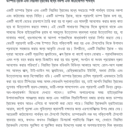
ডাম্পার ট্রাক এবং নিয়মিত ট্রাকের মধ্যে নকশা এবং কাঠামোগত পার্থক্য
একটি ডাম্পার ট্রাক এবং একটি নিয়মিত ট্রাকের মধ্যে সবচেয়ে স্পষ্ট পার্থক্য তাদের নকশা
এবং কাঠামোর মধ্যে নিহিত। একটি ডাম্পার ট্রাক, যাকে প্রায়শই ডাম্প ট্রাক বলা হয়,
একটি কার্গো বেডের চারপাশে তৈরি করা হয় যা দ্রুত এর সামগ্রী আনলোড করার জন্য কাত
হয়ে বা উত্তোলন করতে সক্ষম। এই বেডটি সাধারণত পিছনের দিকে ঝুলানো থাকে এবং
সামনের দিকে হাইড্রোলিক র‍্যাম বা সমতুল্য উত্তোলন ব্যবস্থা দ্বারা উত্তোলিত হয়, যা
দানাদার পদার্থ, ধ্বংসাবশেষ বা আলগা পণ্যগুলিকে মাধ্যাকর্ষণ দ্বারা নির্গত করতে দেয়।
বেডটি প্রায়শই ভারী-গেজ ইস্পাত দিয়ে শক্তিশালী করা হয় এবং টেলগেটের দিকে উপাদান
প্রবাহকে সহজতর করার জন্য আকৃতি দেওয়া হয়। বিপরীতে, একটি নিয়মিত ট্রাক - যার
দ্বারা অনেকে একটি প্রচলিত ফ্ল্যাটবেড, বক্স ট্রাক বা কার্গো ভ্যান বোঝায় - প্রাথমিকভাবে
এমন পণ্য বহন করার জন্য ডিজাইন করা হয় যার সুরক্ষা, সংগঠন বা সংযম প্রয়োজন দ্রুত
আনলোড করার পরিবর্তে। নিয়মিত ট্রাক বডিগুলি বিভিন্ন আকারে আসে: রোল-আপ দরজা
সহ আবদ্ধ বাক্স, টাই-ডাউন সহ ফ্ল্যাটবেড, রেফ্রিজারেটেড ইউনিট, অথবা টোয়িং এবং
উত্তোলনের জন্য বিশেষায়িত বডি। একটি ডাম্পার ট্রাকের চেসিস প্রায়শই এমনভাবে তৈরি
করা হয় যাতে টিপিংয়ের সময় অসম লোডগুলি স্থানান্তরিত হয়, তাই আপনি নিয়মিত ট্রাকের
তুলনায় শক্তিশালী ক্রস-মেম্বার, ভারী-শুল্ক সাসপেনশন এবং প্রায়শই একটি ভিন্ন কেন্দ্র-
অব-মাধ্যাকর্ষণ বিবেচনা দেখতে পাবেন। ডাম্পিং অপারেশনের সময় হাইড্রোলিক
উপাদানগুলিকে সামঞ্জস্য করার জন্য এবং সর্বাধিক স্থিতিশীলতা বজায় রাখার জন্য ডাম্পার
ট্রাকের ক্যাব আরও এগিয়ে বা অফসেট করা যেতে পারে। নিয়মিত ট্রাকগুলি ড্রাইভারের
আরাম, কার্গো সুরক্ষা এবং সুবিন্যস্ত জ্বালানী দক্ষতার জন্য এরগনোমিক্সের উপর জোর দেয়।
আরেকটি কাঠামোগত পার্থক্য হল টেলগেট সিস্টেম: ডাম্পারগুলি লক সহ শক্তিশালী টেলগেট
ব্যবহার করে, কখনও কখনও নিয়ন্ত্রিত ডিসচার্জ প্যাটার্নের বিকল্প সহ, যেখানে নিয়মিত
ট্রাকগুলি পেলোড সুরক্ষিত বা সুরক্ষিত করার উদ্দেশ্যে দরজা বা অপসারণযোগ্য দিক ব্যবহার