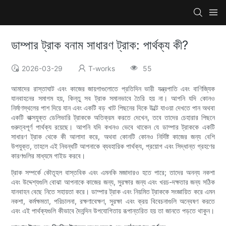
ডাম্পার ট্রাক বনাম সাধারণ ট্রাক: পার্থক্য কী?
2026-03-29
T-works
55
আমাদের রাস্তাঘাট এবং কাজের জায়গাগুলোতে প্রতিদিন ভারী যন্ত্রপাতি এবং বাণিজ্যিক
যানবাহনের সমাগম হয়, কিন্তু সব ট্রাক সমানভাবে তৈরি হয় না। আপনি যদি কোনও
নির্মাণস্থলের পাশ দিয়ে যান এবং একটি বড় খাট পিছনের দিকে উল্টে যাওয়া দেখতে পান অথবা
একটি বাক্সযুক্ত ডেলিভারি ট্রাককে অতিক্রম করতে দেখেন, তবে তাদের চেহারার পিছনে
গুরুত্বপূর্ণ পার্থক্য রয়েছে। আপনি যদি কখনও ভেবে থাকেন যে ডাম্পার ট্রাককে একটি
সাধারণ ট্রাক থেকে কী আলাদা করে, অথবা কোনটি কোনও নির্দিষ্ট কাজের জন্য বেশি
উপযুক্ত, তাহলে এই নিবন্ধটি আপনাকে ব্যবহারিক পার্থক্য, প্রয়োগ এবং সিদ্ধান্ত গ্রহণের
কারণগুলির মাধ্যমে গাইড করবে।
ট্রাক সম্পর্কে কৌতূহল বাস্তবিক এবং এমনকি মজাদারও হতে পারে; তাদের অনন্য নকশা
এবং উদ্দেশ্যগুলি বোঝা আপনাকে কাজের জন্য, সুরক্ষার জন্য এবং খরচ-দক্ষতার জন্য সঠিক
যানবাহন বেছে নিতে সহায়তা করে। ডাম্পার ট্রাক এবং নিয়মিত ট্রাককে সংজ্ঞায়িত করে এমন
নকশা, কর্মক্ষমতা, পরিচালনা, রক্ষণাবেক্ষণ, সুরক্ষা এবং ক্রয় বিবেচনাগুলি অন্বেষণ করতে
এবং এই পার্থক্যগুলি কীভাবে দৈনন্দিন উপযোগিতায় রূপান্তরিত হয় তা জানতে পড়তে থাকুন।