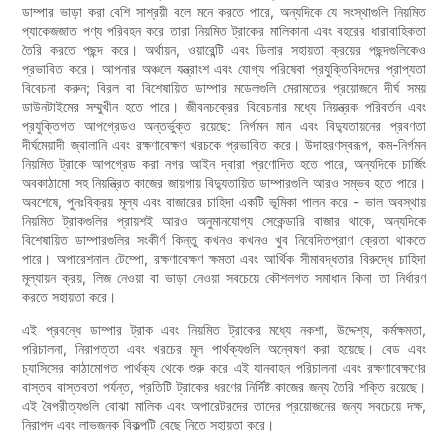
ডাম্পার ভাড়া করা বেশি সাশ্রয়ী বলে মনে করতে পারে, অন্যদিকে যে সংস্থাগুলি নিয়মিত
প্যাকেজজাত পণ্য পরিবহন করে তারা নিয়মিত ট্রাকের মালিকানা এবং বহরের ধারাবাহিকতা
তৈরি করতে পছন্দ করে। অর্থায়ন, ওয়ারেন্টি এবং ডিলার সহায়তা ক্রয়ের পছন্দগুলিকেও
প্রভাবিত করে। আপনার অঞ্চলে যন্ত্রাংশ এবং যোগ্য পরিষেবা প্রযুক্তিবিদদের প্রাপ্যতা
বিবেচনা করুন; বিরল বা বিশেষায়িত ডাম্পার মডেলগুলি মেরামতের প্রয়োজনে দীর্ঘ সময়
ডাউনটাইমের সম্মুখীন হতে পারে। জীবনচক্রের বিবেচনার মধ্যে নিয়ন্ত্রক পরিবর্তন এবং
প্রযুক্তিগত আপগ্রেডও অন্তর্ভুক্ত রয়েছে: নির্গমন মান এবং বিদ্যুতায়নের প্রবণতা
দীর্ঘমেয়াদী জ্বালানি এবং রক্ষণাবেক্ষণ খরচকে প্রভাবিত করে। উদাহরণস্বরূপ, কম-নির্গমন
নিয়মিত ট্রাকে আপগ্রেড করা নগর আইন দ্বারা প্রণোদিত হতে পারে, অন্যদিকে চার্জিং
অবকাঠামো সহ নিয়ন্ত্রিত কাজের জায়গায় বিদ্যুতায়িত ডাম্পারগুলি আরও সম্ভব হতে পারে।
অবশেষে, পুনঃবিক্রয় মূল্য এবং বাজারের চাহিদা একটি ভূমিকা পালন করে - ভাল অবস্থায়
নিয়মিত ট্রাকগুলির প্রায়শই আরও অনুমানযোগ্য সেকেন্ডারি বাজার থাকে, অন্যদিকে
বিশেষায়িত ডাম্পারগুলির সংকীর্ণ কিন্তু কখনও কখনও খুব নিবেদিতপ্রাণ ক্রেতা থাকতে
পারে। অপারেশনাল টেম্পো, রক্ষণাবেক্ষণ ক্ষমতা এবং আর্থিক সীমাবদ্ধতার বিরুদ্ধে চাহিদা
মূল্যায়ন ক্রয়, লিজ নেওয়া বা ভাড়া নেওয়া সবচেয়ে কৌশলগত সমাধান কিনা তা নির্ধারণ
করতে সহায়তা করে।
এই প্রবন্ধে ডাম্পার ট্রাক এবং নিয়মিত ট্রাকের মধ্যে নকশা, উদ্দেশ্য, কর্মক্ষমতা,
পরিচালনা, নিরাপত্তা এবং খরচের মূল পার্থক্যগুলি অন্বেষণ করা হয়েছে। বেড এবং
চ্যাসিসের কাঠামোগত পার্থক্য থেকে শুরু করে এই যানবাহন পরিচালনা এবং রক্ষণাবেক্ষণের
বাস্তব বাস্তবতা পর্যন্ত, প্রতিটি ট্রাকের ধরণের নির্দিষ্ট কাজের জন্য তৈরি শক্তি রয়েছে।
এই বৈপরীত্যগুলি বোঝা মালিক এবং অপারেটরদের তাদের প্রয়োজনের জন্য সবচেয়ে দক্ষ,
নিরাপদ এবং লাভজনক বিকল্পটি বেছে নিতে সহায়তা করে।