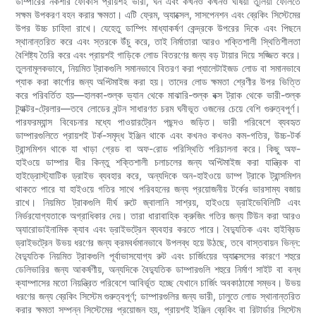
ডাম্পারের নকশার ফোকাস প্রায়শই ভারী, ঘন এবং কখনও কখনও ঘষিয়া তুলিয়া ফেলিতে
সক্ষম উপকরণ বহন করার ক্ষমতা। এটি ফ্রেম, অ্যাক্সেল, সাসপেনশন এবং ব্রেকিং সিস্টেমের
উপর উচ্চ চাহিদা রাখে। যেহেতু ডাম্পিং মাধ্যাকর্ষণ কেন্দ্রকে উপরের দিকে এবং পিছনে
স্থানান্তরিত করে এবং স্তরকে উঁচু করে, তাই নির্মাতারা আরও শক্তিশালী স্থিতিশীলতা
বৈশিষ্ট্য তৈরি করে এবং প্রায়শই গাড়িকে লোড বিতরণের জন্য বড় টায়ার দিয়ে সজ্জিত করে।
তুলনামূলকভাবে, নিয়মিত ট্রাকগুলি সমানভাবে বিতরণ করা প্যালেটাইজড লোড বা সমানভাবে
প্যাক করা কার্গোর জন্য অপ্টিমাইজ করা হয়। তাদের লোড ক্ষমতা শ্রেণীর উপর ভিত্তি
করে পরিবর্তিত হয়—হালকা-শুল্ক ভ্যান থেকে মাঝারি-শুল্ক বক্স ট্রাক থেকে ভারী-শুল্ক
ট্র্যাক্টর-ট্রেলার—তবে লোডের বন্টন সাধারণত চরম ঘনীভূত ওজনের চেয়ে বেশি গুরুত্বপূর্ণ।
পারফরম্যান্স বিবেচনার মধ্যে পাওয়ারট্রেন পছন্দও জড়িত। ভারী পরিবেশে ব্যবহৃত
ডাম্পারগুলিতে প্রায়শই টর্ক-সমৃদ্ধ ইঞ্জিন থাকে এবং কখনও কখনও কম-গতির, উচ্চ-টর্ক
ট্রান্সমিশন থাকে যা খাড়া গ্রেড বা অফ-রোড পরিস্থিতি পরিচালনা করে। কিছু অফ-
হাইওয়ে ডাম্পার ধীর কিন্তু শক্তিশালী চলাচলের জন্য অপ্টিমাইজ করা যান্ত্রিক বা
হাইড্রোস্ট্যাটিক ড্রাইভ ব্যবহার করে, অন্যদিকে অন-হাইওয়ে ডাম্প ট্রাকে ট্রান্সমিশন
থাকতে পারে যা হাইওয়ে গতির সাথে পরিবহনের জন্য প্রয়োজনীয় টর্কের ভারসাম্য বজায়
রাখে। নিয়মিত ট্রাকগুলি দীর্ঘ রুটে জ্বালানি সাশ্রয়, হাইওয়ে ড্রাইভেবিলিটি এবং
নির্ভরযোগ্যতাকে অগ্রাধিকার দেয়। তারা ধারাবাহিক ক্রুজিং গতির জন্য টিউন করা আরও
অ্যারোডাইনামিক ক্যাব এবং ড্রাইভট্রেন ব্যবহার করতে পারে। বৈদ্যুতিক এবং হাইব্রিড
ড্রাইভট্রেন উভয় ধরণের জন্য ক্রমবর্ধমানভাবে উপলব্ধ হয়ে উঠছে, তবে বাস্তবায়ন ভিন্ন:
বৈদ্যুতিক নিয়মিত ট্রাকগুলি পূর্বাভাসযোগ্য রুট এবং চার্জিংয়ের অ্যাক্সেসের কারণে শহুরে
ডেলিভারির জন্য আকর্ষণীয়, অন্যদিকে বৈদ্যুতিক ডাম্পারগুলি শহুরে নির্মাণ সাইট বা বন্ধ
ক্যাম্পাসের মতো নিয়ন্ত্রিত পরিবেশে আবির্ভূত হচ্ছে যেখানে চার্জিং অবকাঠামো সম্ভব। উভয়
ধরণের জন্য ব্রেকিং সিস্টেম গুরুত্বপূর্ণ; ডাম্পারগুলির জন্য ভারী, ঢালুতে লোড স্থানান্তরিত
করার ক্ষমতা সম্পন্ন সিস্টেমের প্রয়োজন হয়, প্রায়শই ইঞ্জিন ব্রেকিং বা রিটার্ডার সিস্টেম