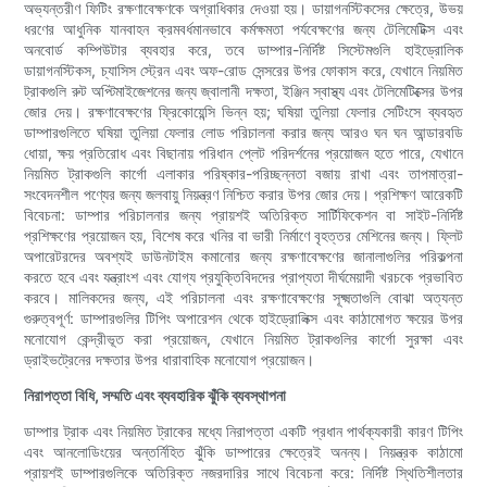
অভ্যন্তরীণ ফিটিং রক্ষণাবেক্ষণকে অগ্রাধিকার দেওয়া হয়। ডায়াগনস্টিকসের ক্ষেত্রে, উভয়
ধরণের আধুনিক যানবাহন ক্রমবর্ধমানভাবে কর্মক্ষমতা পর্যবেক্ষণের জন্য টেলিমেটিক্স এবং
অনবোর্ড কম্পিউটার ব্যবহার করে, তবে ডাম্পার-নির্দিষ্ট সিস্টেমগুলি হাইড্রোলিক
ডায়াগনস্টিকস, চ্যাসিস স্ট্রেন এবং অফ-রোড সেন্সরের উপর ফোকাস করে, যেখানে নিয়মিত
ট্রাকগুলি রুট অপ্টিমাইজেশনের জন্য জ্বালানী দক্ষতা, ইঞ্জিন স্বাস্থ্য এবং টেলিমেটিক্সের উপর
জোর দেয়। রক্ষণাবেক্ষণের ফ্রিকোয়েন্সি ভিন্ন হয়; ঘষিয়া তুলিয়া ফেলার সেটিংসে ব্যবহৃত
ডাম্পারগুলিতে ঘষিয়া তুলিয়া ফেলার লোড পরিচালনা করার জন্য আরও ঘন ঘন আন্ডারবডি
ধোয়া, ক্ষয় প্রতিরোধ এবং বিছানায় পরিধান প্লেট পরিদর্শনের প্রয়োজন হতে পারে, যেখানে
নিয়মিত ট্রাকগুলি কার্গো এলাকার পরিষ্কার-পরিচ্ছন্নতা বজায় রাখা এবং তাপমাত্রা-
সংবেদনশীল পণ্যের জন্য জলবায়ু নিয়ন্ত্রণ নিশ্চিত করার উপর জোর দেয়। প্রশিক্ষণ আরেকটি
বিবেচনা: ডাম্পার পরিচালনার জন্য প্রায়শই অতিরিক্ত সার্টিফিকেশন বা সাইট-নির্দিষ্ট
প্রশিক্ষণের প্রয়োজন হয়, বিশেষ করে খনির বা ভারী নির্মাণে বৃহত্তর মেশিনের জন্য। ফ্লিট
অপারেটরদের অবশ্যই ডাউনটাইম কমানোর জন্য রক্ষণাবেক্ষণের জানালাগুলির পরিকল্পনা
করতে হবে এবং যন্ত্রাংশ এবং যোগ্য প্রযুক্তিবিদদের প্রাপ্যতা দীর্ঘমেয়াদী খরচকে প্রভাবিত
করবে। মালিকদের জন্য, এই পরিচালনা এবং রক্ষণাবেক্ষণের সূক্ষ্মতাগুলি বোঝা অত্যন্ত
গুরুত্বপূর্ণ: ডাম্পারগুলির টিপিং অপারেশন থেকে হাইড্রোলিক্স এবং কাঠামোগত ক্ষয়ের উপর
মনোযোগ কেন্দ্রীভূত করা প্রয়োজন, যেখানে নিয়মিত ট্রাকগুলির কার্গো সুরক্ষা এবং
ড্রাইভট্রেনের দক্ষতার উপর ধারাবাহিক মনোযোগ প্রয়োজন।
নিরাপত্তা বিধি, সম্মতি এবং ব্যবহারিক ঝুঁকি ব্যবস্থাপনা
ডাম্পার ট্রাক এবং নিয়মিত ট্রাকের মধ্যে নিরাপত্তা একটি প্রধান পার্থক্যকারী কারণ টিপিং
এবং আনলোডিংয়ের অন্তর্নিহিত ঝুঁকি ডাম্পারের ক্ষেত্রেই অনন্য। নিয়ন্ত্রক কাঠামো
প্রায়শই ডাম্পারগুলিকে অতিরিক্ত নজরদারির সাথে বিবেচনা করে: নির্দিষ্ট স্থিতিশীলতার