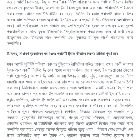
করে। অতিরিক্তভাবে, কিছু ডাম্পার ট্রাক নির্মাণ পরিবেশের জন্য স্পষ্ট বা উদ্দেশ্য-নির্মিত
হয় যেখানে বৃহত্তর টায়ার, আরও গ্রাউন্ড ক্লিয়ারেন্স এবং অফ-রোড পরিস্থিতি পরিচালনা
করার জন্য চ্যাসিস জ্যামিতি টিউন করা হয়। নিয়মিত ট্রাকগুলি প্রায়শই রাস্তার উপর
আরও ভাল কর্মক্ষমতার জন্য অ্যারোডাইনামিক্স এবং কমপ্যাক্ট টার্নিং রেডিয়াসকে অগ্রাধিকার
দেয়। এই পার্থক্যগুলি কেবল নান্দনিক নয়; এগুলি প্রাথমিক ব্যবহারের ক্ষেত্রে এবং সুরক্ষা
প্রয়োজনীয়তার সাথে যুক্ত ইঞ্জিনিয়ারিং সিদ্ধান্তগুলিকে প্রতিফলিত করে যা ভারী লোড
উত্তোলন এবং টিপিংয়ের সাথে সম্পর্কিত এবং সুরক্ষিত বা সূক্ষ্ম কার্গো পরিবহনের সাথে
সম্পর্কিত।
উদ্দেশ্য, সাধারণ ব্যবহারের ধরণ এবং প্রতিটি ট্রাক কীভাবে শিল্পের চাহিদা পূরণ করে
যখন আপনি সুনির্দিষ্ট পরিমাপ এবং প্রযুক্তিগত বৈশিষ্ট্যের বাইরে তাকান, তখন একটি ডাম্পার
ট্রাক এবং একটি নিয়মিত ট্রাকের মধ্যে আসল পার্থক্য তাদের ব্যবহারিক প্রয়োগের ক্ষেত্রে
স্পষ্ট হয়ে ওঠে। ডাম্পার ট্রাকগুলি আলগা উপকরণ: বালি, নুড়ি, ধ্বংসস্তূপ, রাস্তা নির্মাণ
সামগ্রী এবং শস্য বা সাইলেজের মতো কৃষি পণ্য সরানো এবং খালাসের জন্য উদ্দেশ্যে তৈরি
করা হয়। নির্মাণস্থলে, এগুলি দ্রুত লোডের জন্য অপরিহার্য - একটি লোডার বিছানা পূরণ
করে এবং ডাম্পার প্রয়োজনে উপাদানগুলি দ্রুত সরিয়ে দেয় এবং ডাউনটাইম কমিয়ে দেয়।
ল্যান্ডস্কেপিংয়ে, ডাম্পার ট্রাকগুলি মাটি এবং মালচ সরবরাহ এবং বিতরণকে সহজতর করে।
পৌরসভার অ্যাপ্লিকেশনগুলির মধ্যে ঝড়ের পরে ধ্বংসাবশেষ পরিষ্কার করা বা শীতকালীন
কার্যক্রমে তুষার পরিবহন অন্তর্ভুক্ত। বিপরীতে, নিয়মিত ট্রাকগুলি প্যাকেজজাত পণ্য
সরবরাহ, গৃহস্থালীর জিনিসপত্র সরানো, পণ্যের প্যালেট পরিবহন, বা রেফ্রিজারেশন,
মোবাইল ওয়ার্কশপ বা ইউটিলিটি পরিষেবার জন্য বিশেষ প্ল্যাটফর্ম হিসাবে কাজ করার সাথে
সম্পর্কিত ব্যবহারের ক্ষেত্রে অনেক বিস্তৃত পরিসর জুড়ে থাকে। বিতরণ নেটওয়ার্কগুলি শেষ
মাইল ডেলিভারির জন্য বক্স ট্রাক এবং প্যানেল ভ্যানের মতো নিয়মিত ট্রাকের উপর