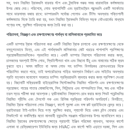
সহ, যখন নিয়মিত ট্রাকগুলি বারবার স্টপ এবং ট্র্যাফিক শুরুর সময় ধারাবাহিক কর্মক্ষমতার
উপর জোর দেয়। পরিশেষে, লোড ক্যাপাসিটি এবং ড্রাইভট্রেন পছন্দগুলি একটি সতর্কতার
সাথে ভারসাম্য বজায় রাখে: ডাম্পারগুলি সর্বোচ্চ পেলোড এবং টিপিং অবস্থায় শক্তিশালী
কর্মক্ষমতার দিকে তৈরি করা হয়, যখন নিয়মিত ট্রাকগুলি বিভিন্ন সড়ক নেটওয়ার্কের মাধ্যমে
পণ্যের দক্ষ, সুরক্ষিত পরিবহনের জন্য তৈরি করা হয়।
পরিচালনা, নিয়ন্ত্রণ এবং রক্ষণাবেক্ষণের পার্থক্য যা মালিকানাকে প্রভাবিত করে
একটি ডাম্পার ট্রাক পরিচালনা করা একটি নিয়মিত ট্রাক চালানো এবং রক্ষণাবেক্ষণের থেকে
বস্তুগতভাবে ভিন্ন, এবং এই পার্থক্যগুলি মালিকানার মোট খরচের পাশাপাশি প্রশিক্ষণের
প্রয়োজনীয়তাগুলিকেও প্রভাবিত করে। একটি ডাম্পার নিরাপদে পরিচালনা করার জন্য,
চালকদের অবশ্যই টিপিং লোড, স্থিতিশীলতা খাম এবং বিছানা উঁচু এবং নামানোর সঠিক ক্রম
বুঝতে হবে। অসম মাটিতে বা অসম লোড সহ ডাম্পিং বিপর্যয়কর রোলওভারের দিকে
পরিচালিত করতে পারে, তাই অপারেটরদের গাড়ির অবস্থান নির্ধারণ এবং সাইটের অবস্থার
প্রতি যত্নবান মনোযোগ সহকারে ডাম্পিং প্রক্রিয়াগুলি ব্যবহার করার জন্য প্রশিক্ষণ দেওয়া
হয়। বিছানাটি সক্রিয়কারী হাইড্রোলিক সিস্টেমগুলির নিয়মিত পরিদর্শন এবং রক্ষণাবেক্ষণের
প্রয়োজন: পায়ের পাতার মোজাবিশেষ, সিল, সিলিন্ডার এবং পাম্পগুলিতে লিক, ক্ষয় এবং সঠিক
তরল স্তর পরীক্ষা করা আবশ্যক। দুর্ঘটনাজনিত নিষ্কাশন রোধ করার জন্য পিভট পয়েন্টগুলির
নিয়মিত গ্রীসিং এবং টেলগেট লক এবং রিলিজ প্রক্রিয়া পরিদর্শন অপরিহার্য। বিপরীতে,
নিয়মিত ট্রাক পরিচালনা লোড নিয়ন্ত্রণ, কার্গো সুরক্ষা এবং দক্ষ রুট ড্রাইভিংকে কেন্দ্র করে।
ড্রাইভাররা টাই-ডাউন দিয়ে পণ্য সুরক্ষিত করার, প্যালেট দিয়ে ওজন বন্টন বোঝার এবং
লিফটগেট বা ফর্কলিফ্টের মতো মালবাহী হ্যান্ডলিং সরঞ্জাম পরিচালনার উপর মনোনিবেশ করে।
নিয়মিত ট্রাকের রক্ষণাবেক্ষণের ক্ষেত্রে প্রায়শই ইঞ্জিন পরিষেবা ব্যবধান, আবদ্ধ কার্গো
এলাকা বা রেফ্রিজারেশন ইউনিটের জন্য HVAC এবং কার্গো ক্ষতি এড়াতে দরজা, সিল এবং