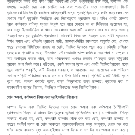
ব্যাপকভাবে নির্ভর করে কারণ তারা আবহাওয়া থেকে পণ্যসম্ভার রক্ষা করে, স্ট্যাকিং এবং
সংযমের অনুমতি দেয় এবং লোডিং ডক এবং প্যালেটের সাথে সামঞ্জস্যপূর্ণ। ফ্লিট
ম্যানেজাররা নিয়মিত ট্রাকগুলিকে ভবিষ্যদ্বাণীযোগ্য, পুনরাবৃত্তিযোগ্য রুটের জন্য বেছে নেন
যেখানে কার্গো হ্যান্ডলিং নিয়ন্ত্রিত এবং নিরাপত্তার প্রয়োজন হয়। যদিও একটি ডাম্পার
ট্রাক কর্দমাক্ত বাণিজ্য স্থানে উৎকৃষ্ট হতে পারে যেখানে ঘন ঘন টিপিংয়ের প্রয়োজন হয়,
তবে ভঙ্গুর ইলেকট্রনিক্স বা খাবার সরবরাহের জন্য এটি অবাস্তব হবে যার জন্য জলবায়ু
নিয়ন্ত্রণ এবং মৃদু হ্যান্ডলিং প্রয়োজন। আরেকটি বিষয় হল নিয়ন্ত্রক এবং সাইট অ্যাক্সেস:
নির্মাণ স্থান এবং খনিগুলি প্রায়শই ভারী, উদ্দেশ্য-নির্মিত ডাম্পারের অনুমতি দেয়, যেখানে
শহুরে রাস্তায় বিধিনিষেধ রয়েছে যা ছোট, নিয়মিত ট্রাককে পছন্দ করে। মৌসুমী চাহিদাও
ব্যবহারকে প্রভাবিত করে; শীতকালে, পৌরসভাগুলি ডাম্পারগুলিকে স্নোপ্লো বা স্প্রেডার
দিয়ে রূপান্তর করতে পারে, তবে পরিবেশকরা এখনও চলমান বাণিজ্যের জন্য স্ট্যান্ডার্ড
ট্রাকের উপর নির্ভর করে। পরিশেষে, একটি ডাম্পার ট্রাক এবং একটি নিয়মিত ট্রাকের মধ্যে
পছন্দ কার্গোর প্রকৃতি, এটি কীভাবে সরবরাহ বা আনলোড করা প্রয়োজন এবং পরিবেশ
যেখানে গাড়িটি পরিচালনা করতে হবে তার উপর নির্ভর করে। প্রতিটি একটি নির্দিষ্ট স্থান
পূরণ করে: আলগা পদার্থের দ্রুত, বাল্ক নিষ্কাশনের জন্য ডাম্পার; প্যাকেজ করা বা
সংবেদনশীল পণ্যের নিরাপদ, নিয়ন্ত্রিত পরিবহনের জন্য নিয়মিত ট্রাক।
লোড ক্ষমতা, কর্মক্ষমতা বিষয় এবং ড্রাইভট্রেন বিবেচনা
ডাম্পার ট্রাক এবং নিয়মিত ট্রাকের মধ্যে লোড ক্ষমতা এবং কর্মক্ষমতা বৈশিষ্ট্যগুলি
ব্যাপকভাবে ভিন্ন, যা তাদের উদ্দেশ্যমূলক ভূমিকা প্রতিফলিত করে। ডাম্পারগুলি বিভিন্ন
আকারে পাওয়া যায়, ছোট, কম্প্যাক্ট ডাম্পার থেকে শুরু করে ছোট, কম্প্যাক্ট ডাম্পার যা
শহরের সংকীর্ণ স্থান বা ছোট আকারের ল্যান্ডস্কেপিংয়ের জন্য উপযুক্ত, থেকে শুরু করে
খনির কাজে ব্যবহৃত বৃহৎ অফ-হাইওয়ে ডাম্প ট্রাক যা দশ টন ধারণক্ষমতা ধারণ করে।