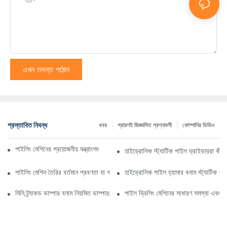
এখন তদন্ত পাঠান
প্রস্তাবিত নিবন্ধ
খবর
প্রায়শই জিজ্ঞাসিত প্রশ্নাবলী
কোম্পানির ভিডিও
পাইলিং মেশিনের প্রয়োজনীয় যন্ত্রাংশগুলি কী কী সম্পর্কে আপনার জানা দরকার?
হাইড্রোলিক স্ট্যাটিক পাইল ড্রাইভাররা কীভ
পাইলিং মেশিন তৈরির বর্তমান প্রবণতা যা আপনার জানা উচিত
হাইড্রোলিক পাইল হ্যামার বনাম স্ট্যাটিক পাই
মিনি ট্র্যাকড ডাম্পার বনাম নিয়মিত ডাম্পার: একটি তুলনামূলক বিশ্লেষণ
পাইল ড্রিলিং মেশিনের সাধারণ সমস্যা এবং স