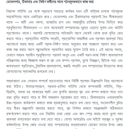
ডেভেলপার, ঠিকাদার এবং নির্মাণ কর্মীদের সাথে গঠনমূলকভাবে কাজ করা
নিরাপদ পাইলিং এর পক্ষে প্রচারণা সবচেয়ে কার্যকর যখন এটি বাহ্যিক চাপকে গঠনমূলক
সহযোগিতার সাথে একত্রিত করে। ডেভেলপার এবং ঠিকাদারদের প্রায়শই বৈধ সীমাবদ্ধতা
থাকে — মাটি এবং নকশা, বাজেটের চাপ এবং সময়সূচীর চাহিদার উপর ভিত্তি করে
প্রযুক্তিগত সীমাবদ্ধতা — তবে অনেকেরই সম্প্রদায়ের দ্বন্দ্ব এড়াতে সুনাম এবং আইনি
প্রণোদনাও থাকে। সরাসরি যোগাযোগের লাইনগুলি আগে থেকেই খোলা রাখা বৃদ্ধি রোধ
করতে পারে। প্রস্তাবিত পাইলিং পদ্ধতি, প্রত্যাশিত সময়সীমা এবং প্রশমন ব্যবস্থা নিয়ে
আলোচনা করার জন্য একটি প্রাক-নির্মাণ সভার অনুরোধ করা স্বচ্ছতা প্রদান করে এবং
কাজ শুরু করার আগে পছন্দগুলিকে প্রভাবিত করার সুযোগ তৈরি করে। এই ধরনের সভায়,
যেখানে সম্ভব স্বাধীন প্রযুক্তিগত পরামর্শ আনুন এবং একটি সরল-ভাষা নির্মাণ ব্যবস্থাপনা
পরিকল্পনার জন্য জিজ্ঞাসা করুন যা শব্দ এবং কম্পন প্রশমন, ধুলো নিয়ন্ত্রণ, ছিটকে পড়া এবং
জলাবদ্ধতা প্রতিরোধ, ট্র্যাফিক ব্যবস্থাপনা, জরুরি পদ্ধতি এবং সম্প্রদায়ের উদ্বেগের জন্য
যোগাযোগের স্থানগুলির রূপরেখা দেয়।
সম্ভাব্যতা এবং লেনদেন সম্পর্কে সচেতনতার সাথে নির্দিষ্ট প্রশমন বিকল্পগুলি নিয়ে আলোচনা
করা উচিত। উদাহরণস্বরূপ, প্রভাব-চালিত পাইলিং থেকে কম্পনকারী পাইলিং, প্রি-
ড্রিলিং, অথবা বড় আকারের ম্যাট এবং কুশনিং ব্যবহার শব্দ এবং কম্পন কমাতে পারে তবে
খরচ বৃদ্ধি করতে পারে বা দীর্ঘ সময়কাল প্রয়োজন হতে পারে। ঠিকাদারদের ওভারল্যাপিং
উচ্চ-প্রভাব কার্যকলাপ কমাতে কাজ ক্রমানুসারে করতে বলা যেতে পারে, সংবেদনশীল ঘন্টার
পরে নীরব যন্ত্রপাতি ব্যবহার করতে পারে, শব্দ নির্গমন কমাতে সরঞ্জামগুলি সঠিকভাবে
রক্ষণাবেক্ষণ করতে পারে এবং নিয়মিত চাকা ধোয়া এবং জল স্প্রে করার মতো ধুলো দমন
ব্যবস্থা বাস্তবায়ন করতে বলা যেতে পারে। যোগ্য অপারেটর এবং সাইটে স্বাস্থ্য ও সুরক্ষা
কর্মকর্তাদের উপর জোর দেওয়া যারা সম্প্রদায়ের বাধ্যবাধকতা বোঝেন তাদের উপর জোর