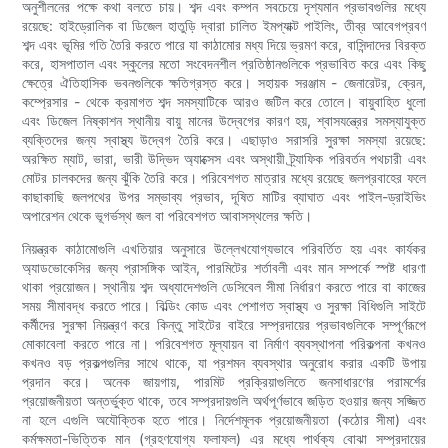
অনুশীলনের পক্ষে কথা বলতে চায়। শব্দ এবং কম্পন সবচেয়ে দৃশ্যমান প্রভাবগুলির মধ্যে
রয়েছে: হাইড্রোলিক বা ডিজেল হাতুড়ি দ্বারা চালিত ইমপ্যাক্ট পাইলিং, তীব্র আবেগপ্রবণ
শব্দ এবং ভূমির গতি তৈরি করতে পারে যা কাঠামোর মধ্য দিয়ে ভ্রমণ করে, বাসিন্দাদের বিরক্ত
করে, হাসপাতাল এবং স্কুলের মতো সংবেদনশীল প্রতিষ্ঠানগুলিকে প্রভাবিত করে এবং কিছু
ক্ষেত্রে ঐতিহাসিক ভবনগুলিকে ক্ষতিগ্রস্ত করে। সহায়ক সরঞ্জাম - জেনারেটর, ক্রেন,
কম্প্রেসার - থেকে ক্রমাগত শব্দ সমস্যাটিকে আরও জটিল করে তোলে। বায়ুবাহিত ধুলো
এবং ডিজেল নিষ্কাশন স্থানীয় বায়ু মানের উদ্বেগের কারণ হয়, শ্বাসযন্ত্রের সমস্যাযুক্ত
ব্যক্তিদের জন্য স্বাস্থ্য উদ্বেগ তৈরি করে। এছাড়াও সরাসরি সুরক্ষা সমস্যা রয়েছে:
অরক্ষিত ম্যাট, ভারা, ভারী উদ্ভিদ অ্যাক্সেস এবং অস্থায়ী ট্র্যাফিক পরিবর্তন পথচারী এবং
মোটর চালকদের জন্য ঝুঁকি তৈরি করে। পরিবেশগত মাত্রার মধ্যে রয়েছে জলপ্রবাহের ফলে
কাছাকাছি জলপথের উপর সম্ভাব্য প্রভাব, দূষিত মাটির ব্যাঘাত এবং পাইল-ড্রাইভিং
অপারেশন থেকে ভূগর্ভস্থ জল বা পরিবেশগত আবাসস্থলের ক্ষতি।
নিয়ন্ত্রক কাঠামোগুলি এখতিয়ার অনুসারে উল্লেখযোগ্যভাবে পরিবর্তিত হয় এবং কার্যকর
অ্যাডভোকেসির জন্য প্রাসঙ্গিক আইন, পারমিটের শর্তাবলী এবং মান সম্পর্কে স্পষ্ট ধারণা
থাকা প্রয়োজন। স্থানীয় শব্দ অধ্যাদেশগুলি ডেসিবেল সীমা নির্ধারণ করতে পারে বা কাজের
সময় সীমাবদ্ধ করতে পারে। বিল্ডিং কোড এবং পেশাগত স্বাস্থ্য ও সুরক্ষা বিধিগুলি সাইটে
কর্মীদের সুরক্ষা নিয়ন্ত্রণ করে কিন্তু সাইটের বাইরে সম্প্রদায়ের প্রভাবগুলিকে সম্পূর্ণরূপে
মোকাবেলা করতে পারে না। পরিবেশগত মূল্যায়ন বা নির্মাণ ব্যবস্থাপনা পরিকল্পনা কখনও
কখনও বড় প্রকল্পগুলির সাথে থাকে, যা প্রশমন ব্যবস্থার অনুরোধ করার একটি উপায়
প্রদান করে। অনেক জায়গায়, পারমিট প্রক্রিয়াগুলিতে জনসাধারণের পরামর্শের
প্রয়োজনীয়তা অন্তর্ভুক্ত থাকে, তবে সম্প্রদায়গুলি অর্থপূর্ণভাবে জড়িত হওয়ার জন্য সজ্জিত
না হলে এগুলি অযৌক্তিক হতে পারে। নির্দেশমূলক প্রয়োজনীয়তা (কঠোর সীমা) এবং
কর্মক্ষমতা-ভিত্তিক মান (গ্রহণযোগ্য ফলাফল) এর মধ্যে পার্থক্য বোঝা সম্প্রদায়ের