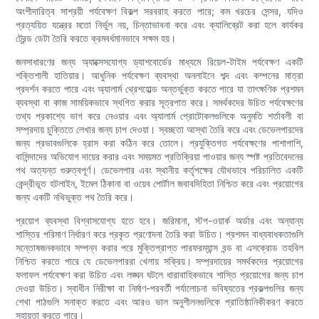
অংশীদারিত্ব সাশ্রয়ী পর্যবেক্ষণ বিকল্প সরবরাহ করতে পারে; কম খরচের সেন্সর, যদিও
প্রত্যয়িত যন্ত্রের মতো নির্ভুল নয়, চিন্তাভাবনা করে এবং ক্যালিব্রেট করা হলে কার্যকর
ট্রেন্ড ডেটা তৈরি করতে ক্রমবর্ধমানভাবে সক্ষম হয়।
জনসাধারণের জন্য অ্যাক্সেসযোগ্য ড্যাশবোর্ডের মাধ্যমে রিয়েল-টাইম পর্যবেক্ষণ একটি
শক্তিশালী হাতিয়ার। আধুনিক পর্যবেক্ষণ ব্যবস্থা অনলাইনে শব্দ এবং কম্পনের মাত্রা
প্রদর্শন করতে পারে এবং অ্যালার্ম থ্রেশহোল্ড অন্তর্ভুক্ত করতে পারে যা তাৎক্ষণিক প্রশমন
ব্যবস্থা বা কাজ সাময়িকভাবে স্থগিত করার সূত্রপাত করে। সমর্থকদের উচিত পর্যবেক্ষণের
তথ্য প্রকাশ্যে ভাগ করে নেওয়ার এবং অ্যালার্ম প্রোটোকলগুলিকে অনুমতি শর্তাবলী বা
সম্প্রদায় চুক্তিতে লেখার জন্য চাপ দেওয়া। স্বচ্ছতা আস্থা তৈরি করে এবং ডেভেলপারদের
জন্য প্রভাবগুলিকে হ্রাস করা কঠিন করে তোলে। প্রযুক্তিগত পর্যবেক্ষণের পাশাপাশি,
বাসিন্দাদের অভিযোগ দায়ের করার এবং সময়মত প্রতিক্রিয়া পাওয়ার জন্য স্পষ্ট প্রতিবেদনের
পথ অত্যন্ত গুরুত্বপূর্ণ। ডেভেলপার এবং স্থানীয় কর্তৃপক্ষের যৌথভাবে পরিচালিত একটি
কেন্দ্রীভূত হটলাইন, ইমেল ঠিকানা বা ওয়েব পোর্টাল জবাবদিহিতা নিশ্চিত করে এবং প্রয়োগের
জন্য একটি নথিভুক্ত পথ তৈরি করে।
প্রয়োগ ব্যবস্থা বিশ্বাসযোগ্য হতে হবে। জরিমানা, স্টপ-ওয়ার্ক অর্ডার এবং অন্যান্য
শাস্তির পরিমাণ নির্ধারণ করে প্রকৃত প্রণোদনা তৈরি করা উচিত। প্রশমন বাধ্যবাধকতাগুলি
সন্তোষজনকভাবে সম্পন্ন করার পরে মুক্তিপ্রাপ্ত পারফরম্যান্স বন্ড বা এসক্রোড তহবিল
নিশ্চিত করতে পারে যে ডেভেলপাররা খেলায় সক্রিয়। সম্প্রদায়ের সমর্থকদের প্রয়োগের
ফলাফল পর্যবেক্ষণ করা উচিত এবং লঙ্ঘন ঘটলে ধারাবাহিকভাবে শাস্তি প্রয়োগের জন্য চাপ
দেওয়া উচিত। স্বাধীন নিরীক্ষা বা নির্মাণ-পরবর্তী পর্যালোচনা ভবিষ্যতের প্রকল্পগুলির জন্য
শেখা পাঠগুলি সনাক্ত করতে এবং আরও ভাল অনুশীলনগুলিকে প্রাতিষ্ঠানিকীকরণ করতে
সহায়তা করতে পারে।