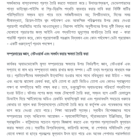
সমর্থকদের বাস্তবসম্মত প্রশ্ন তৈরি করতে সহায়তা করে। উদাহরণস্বরূপ, ডেভেলপারদের
শান্ত ভাইব্রো-পাইলিং বা প্রি-ড্রিলিং পদ্ধতি ব্যবহার করার দাবি করা নির্দিষ্ট মাটির
পরিস্থিতিতে সম্ভব হতে পারে তবে সর্বজনীনভাবে নয়; বিপরীতভাবে, দিনের সময়
সীমাবদ্ধতা, রিয়েল-টাইম শব্দ পর্যবেক্ষণ এবং আকস্মিক পরিকল্পনার উপর জোর দেওয়া
প্রায়শই পারমিটের শর্তের আওতাভুক্ত। নিরাপদ পাইলিং অনুশীলনের উপর দৃষ্টি নিবদ্ধ করা
যেকোনো প্রচারণার জন্য আইনি এবং পদ্ধতিগত ভূদৃশ্যের মানচিত্র তৈরি করা - কারা
পারমিট প্রদান করে, কোন প্রয়োগকারী সরঞ্জাম বিদ্যমান এবং কোন পর্যবেক্ষণ ডেটা প্রয়োজন
- একটি গুরুত্বপূর্ণ প্রথম পদক্ষেপ।
সম্প্রদায়ের জ্ঞান, নেটওয়ার্ক এবং সমর্থন করার ক্ষমতা তৈরি করা
কার্যকর অ্যাডভোকেসি মূলত সম্প্রদায়ের ক্ষমতার উপর নির্ভরশীল: জ্ঞান, নেটওয়ার্ক এবং
সপ্তাহ বা মাস ধরে সম্পৃক্ততা বজায় রাখার জন্য সম্পদ। এটি তথ্য সংগ্রহের মাধ্যমে শুরু
হয়। প্রতিবেশীদের সমস্যাগুলি উত্থাপিত হওয়ার সাথে সাথে নথিভুক্ত করা উচিত - সময়
এবং ধরণের ঝামেলা রেকর্ড করা, ছবি তোলা বা ছোট ভিডিও তোলা এবং কোনও স্বাস্থ্যগত
লক্ষণ বা সম্পত্তির ক্ষতি লক্ষ্য করা। তবে, ডকুমেন্টেশন অ্যাডহকের পরিবর্তে পদ্ধতিগত
হওয়া উচিত। ঘটনার লগের জন্য সহজ টেমপ্লেট তৈরি করা, সম্ভব হলে একটি রেফারেন্স
ডিভাইস দিয়ে স্মার্টফোনের অডিও রেকর্ডিং ক্যালিব্রেট করা এবং প্রভাবগুলি সবচেয়ে গুরুতর
কোথায় তা ম্যাপ করা বিশ্বাসযোগ্য ডেটাসেট তৈরি করে যা কর্তৃপক্ষ এবং গবেষকদের সাথে
ভাগ করে নেওয়া যেতে পারে। শিক্ষা আরেকটি স্তম্ভ। স্বাধীন বিশেষজ্ঞদের সাথে
সম্প্রদায়ের তথ্য অধিবেশন আয়োজন - অ্যাকোস্টিশিয়ান, স্ট্রাকচারাল ইঞ্জিনিয়ার, শিল্প
স্বাস্থ্যবিদ - বাসিন্দাদের সচেতন প্রশ্ন জিজ্ঞাসা করতে এবং প্রশমন প্রস্তাবগুলি মূল্যায়ন
করার ক্ষমতা দেয়। স্থানীয় বিশ্ববিদ্যালয়, কারিগরি কলেজ, বা পেশাদার সমিতিগুলি প্রো
বোনো দক্ষতা বা ছাত্র প্রকল্পের মূল্যবান উৎস হতে পারে এবং অনেক পেশাদার পরামর্শদাতা