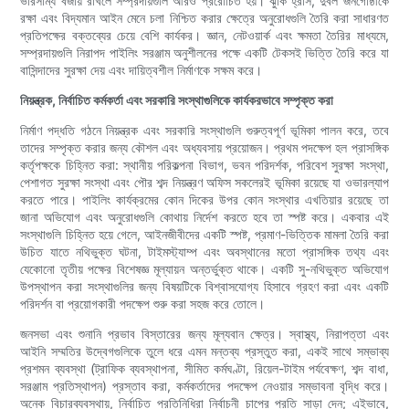
ভারসাম্য বজায় রাখলে সম্প্রদায়গুলি আরও প্ররোচিত হয়। ঝুঁকি হ্রাস, দুর্বল জনগোষ্ঠীকে
রক্ষা এবং বিদ্যমান আইন মেনে চলা নিশ্চিত করার ক্ষেত্রে অনুরোধগুলি তৈরি করা সাধারণত
প্রতিপক্ষের বক্তব্যের চেয়ে বেশি কার্যকর। জ্ঞান, নেটওয়ার্ক এবং ক্ষমতা তৈরির মাধ্যমে,
সম্প্রদায়গুলি নিরাপদ পাইলিং সরঞ্জাম অনুশীলনের পক্ষে একটি টেকসই ভিত্তি তৈরি করে যা
বাসিন্দাদের সুরক্ষা দেয় এবং দায়িত্বশীল নির্মাণকে সক্ষম করে।
নিয়ন্ত্রক, নির্বাচিত কর্মকর্তা এবং সরকারি সংস্থাগুলিকে কার্যকরভাবে সম্পৃক্ত করা
নির্মাণ পদ্ধতি গঠনে নিয়ন্ত্রক এবং সরকারি সংস্থাগুলি গুরুত্বপূর্ণ ভূমিকা পালন করে, তবে
তাদের সম্পৃক্ত করার জন্য কৌশল এবং অধ্যবসায় প্রয়োজন। প্রথম পদক্ষেপ হল প্রাসঙ্গিক
কর্তৃপক্ষকে চিহ্নিত করা: স্থানীয় পরিকল্পনা বিভাগ, ভবন পরিদর্শক, পরিবেশ সুরক্ষা সংস্থা,
পেশাগত সুরক্ষা সংস্থা এবং পৌর শব্দ নিয়ন্ত্রণ অফিস সকলেরই ভূমিকা রয়েছে যা ওভারল্যাপ
করতে পারে। পাইলিং কার্যক্রমের কোন দিকের উপর কোন সংস্থার এখতিয়ার রয়েছে তা
জানা অভিযোগ এবং অনুরোধগুলি কোথায় নির্দেশ করতে হবে তা স্পষ্ট করে। একবার এই
সংস্থাগুলি চিহ্নিত হয়ে গেলে, আইনজীবীদের একটি স্পষ্ট, প্রমাণ-ভিত্তিক মামলা তৈরি করা
উচিত যাতে নথিভুক্ত ঘটনা, টাইমস্ট্যাম্প এবং অবস্থানের মতো প্রাসঙ্গিক তথ্য এবং
যেকোনো তৃতীয় পক্ষের বিশেষজ্ঞ মূল্যায়ন অন্তর্ভুক্ত থাকে। একটি সু-নথিভুক্ত অভিযোগ
উপস্থাপন করা সংস্থাগুলির জন্য বিষয়টিকে বিশ্বাসযোগ্য হিসাবে গ্রহণ করা এবং একটি
পরিদর্শন বা প্রয়োগকারী পদক্ষেপ শুরু করা সহজ করে তোলে।
জনসভা এবং শুনানি প্রভাব বিস্তারের জন্য মূল্যবান ক্ষেত্র। স্বাস্থ্য, নিরাপত্তা এবং
আইনি সম্মতির উদ্বেগগুলিকে তুলে ধরে এমন মন্তব্য প্রস্তুত করা, একই সাথে সম্ভাব্য
প্রশমন ব্যবস্থা (ট্রাফিক ব্যবস্থাপনা, সীমিত কর্মঘণ্টা, রিয়েল-টাইম পর্যবেক্ষণ, শব্দ বাধা,
সরঞ্জাম প্রতিস্থাপন) প্রস্তাব করা, কর্মকর্তাদের পদক্ষেপ নেওয়ার সম্ভাবনা বৃদ্ধি করে।
অনেক বিচারব্যবস্থায়, নির্বাচিত প্রতিনিধিরা নির্বাচনী চাপের প্রতি সাড়া দেন; এইভাবে,