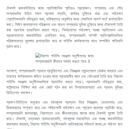
টেকসই জবাবদিহিতার জন্য প্রাতিষ্ঠানিক স্মৃতিরও প্রয়োজন। সম্প্রদায় এবং পৌর
সংস্থাগুলির উচিত সফল প্রশমন পদ্ধতি, কার্যকর চুক্তির ধারা এবং পর্যবেক্ষণ
প্রোটোকলগুলি নথিভুক্ত করা, ভবিষ্যতের অনুমতির জন্য সেগুলিকে আদর্শ শর্তে রূপান্তরিত
করা। নির্মাণ ব্যবস্থাপনা পরিকল্পনা এবং মডেল সম্প্রদায় সুবিধা চুক্তির জন্য টেমপ্লেট তৈরি
করা গ্রহণকে ত্বরান্বিত করতে পারে। নির্ভরযোগ্য পর্যবেক্ষণ, স্বচ্ছ প্রতিবেদন এবং
প্রয়োগযোগ্য জবাবদিহিতা একত্রিত করে, সম্প্রদায়গুলি অস্পষ্ট প্রতিশ্রুতিগুলিকে
পরিমাপযোগ্য সুরক্ষায় রূপান্তরিত করে যা পাইলিং কার্যকলাপের সাথে সম্পর্কিত ক্ষতিগুলি
হ্রাস করে।
সংক্ষেপে, সম্প্রদায়গুলি প্রথমে প্রযুক্তিগত এবং নিয়ন্ত্রক ল্যান্ডস্কেপ বোঝার মাধ্যমে এবং
তারপরে কার্যকরভাবে জড়িত হওয়ার জন্য প্রয়োজনীয় জ্ঞান এবং নেটওয়ার্ক তৈরি করে নিরাপদ
পাইলিং সরঞ্জাম অনুশীলনগুলিকে প্রভাবিত করতে পারে। প্রভাবগুলি নথিভুক্ত করা,
বাসিন্দাদের শিক্ষিত করা এবং জোট গঠন করা হল বিশ্বাসযোগ্যতা এবং প্রভাব বৃদ্ধির
ভিত্তিগত পদক্ষেপ।
প্রমাণ-ভিত্তিক অনুরোধ এবং গঠনমূলক প্রস্তাব দিয়ে নিয়ন্ত্রক, ডেভেলপার এবং
ঠিকাদারদের সম্পৃক্ত করে এবং শক্তিশালী পর্যবেক্ষণ এবং প্রয়োগ ব্যবস্থা প্রতিষ্ঠা করে,
সম্প্রদায়গুলি জনস্বাস্থ্য, নিরাপত্তা এবং জীবনযাত্রার মানের জন্য টেকসই সুরক্ষা তৈরি
করে। টেকসই, তথ্যবহুল অ্যাডভোকেসি, গঠনমূলক সহযোগিতা এবং স্বচ্ছ জবাবদিহিতা
ব্যবস্থার মাধ্যমে, নিরাপদ পাইলিং অনুশীলনগুলি ব্যতিক্রমের পরিবর্তে মানদণ্ডে পরিণত হতে