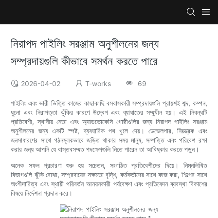
নিরাপদ পাইলিং সরঞ্জাম অনুশীলনের জন্য
সম্প্রদায়গুলি কীভাবে সমর্থন করতে পারে
2026-04-02
T-works
69
পাইলিং এবং ভারী ভিত্তি কাজের কাছাকাছি বসবাসকারী সম্প্রদায়গুলি প্রায়শই শব্দ, কম্পন,
ধুলো এবং নিরাপত্তা ঝুঁকির কারণে উদ্বেগ এবং ব্যাঘাতের সম্মুখীন হয়। এই নিবন্ধটি
প্রতিবেশী, স্থানীয় নেতা এবং অ্যাডভোকেসি গোষ্ঠীগুলির জন্য নিরাপদ পাইলিং সরঞ্জাম
অনুশীলনের জন্য একটি স্পষ্ট, ব্যবহারিক পথ খুলে দেয়। ডেভেলপার, নিয়ন্ত্রক এবং
জনসাধারণের সাথে গঠনমূলকভাবে জড়িত থাকার সময় মানুষ, সম্পত্তি এবং পরিবেশ রক্ষা
করার জন্য আপনি যে বাস্তবসম্মত পদক্ষেপগুলি নিতে পারেন তা আবিষ্কার করতে পড়ুন।
অনেক সফল প্রচারণা শুরু হয় সচেতন, সংগঠিত প্রতিবেশীদের দিয়ে। নিম্নলিখিত
বিভাগগুলি ঝুঁকি বোঝা, সম্প্রদায়ের সক্ষমতা বৃদ্ধি, কর্মকর্তাদের সাথে কাজ করা, শিল্পের সাথে
অংশীদারিত্ব এবং স্থায়ী পরিবর্তন আনয়নকারী পর্যবেক্ষণ এবং প্রতিবেদন ব্যবস্থা বিকাশের
বিষয়ে নির্দেশনা প্রদান করে।