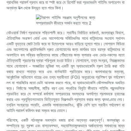
প্রাথমিক পরামর্শ প্রদান করে যা স্পষ্ট করে যে রিপোর্ট করা প্রভাবগুলি পাইলিং অপারেশন বা
অন্যান্য উত্স থেকে উদ্ভূত হতে পারে কিনা।
নেটওয়ার্ক নির্মাণ প্রভাবকে শক্তিশালী করে। স্থানীয় নির্বাচিত কর্মকর্তা, জনস্বাস্থ্য বিভাগ,
ঐতিহাসিক সংরক্ষণ বোর্ড এবং আশেপাশের সমিতিগুলির সাথে বাসিন্দাদের সংযোগ স্থাপন
একটি বৃহত্তর জোট তৈরি করে যা উদ্বেগকে আরও বাড়িয়ে তুলতে পারে। সোশ্যাল মিডিয়া
এবং আশেপাশের প্ল্যাটফর্মগুলি দ্রুত যোগাযোগের জন্য কার্যকর তবে বয়স্ক বাসিন্দাদের বা
অনলাইনে কম সক্রিয় ব্যক্তিদের কাছে পৌঁছানোর জন্য ফ্লায়ার এবং ডোর-নকসের মতো
ঐতিহ্যবাহী প্রচারণার দ্বারা পরিপূরক হওয়া উচিত। যোগাযোগ, তথ্য সংগ্রহ, নিয়ন্ত্রকদের
সাথে যোগাযোগ - সংজ্ঞায়িত ভূমিকা সহ একটি মূল অ্যাডভোকেসি গ্রুপ তৈরি করা গতি
বজায় রাখতে সাহায্য করে এবং বার্নআউট প্রতিরোধ করে। জনসাধারণের মন্তব্য,
আনুষ্ঠানিক অভিযোগ দায়ের এবং তথ্য স্বাধীনতা (FOI) অনুরোধের প্রশিক্ষণ শব্দ পর্যবেক্ষণ
লগ বা পারমিটের মতো ডেটা আনলক করতে পারে, যা অ্যাডভোকেসি কৌশলগুলিকে অবহিত
করে। নির্মাণের সময়সীমা, মাটির ধরণ এবং পদ্ধতির বিবৃতি কীভাবে পাইলিং পছন্দগুলিকে
প্রভাবিত করে সে সম্পর্কে কর্মশালা সম্প্রদায়ের সদস্যদের অপর্যাপ্ত প্রশমনকে চ্যালেঞ্জ
করার এবং প্রযুক্তিগতভাবে ভিত্তিযুক্ত বিকল্পগুলি প্রস্তাব করার জন্য শব্দভাণ্ডার দেয়।
তহবিল সংগ্রহের পদ্ধতি, এমনকি সামান্যতমগুলিও, ঝুঁকি বেশি হলে স্বাধীন পর্যবেক্ষণ বা
আইনি পরামর্শ কমিশন করা সম্ভব করে তোলে।
পরিশেষে, একটি গঠনমূলক অবস্থান বজায় রাখা অত্যন্ত গুরুত্বপূর্ণ। জনস্বাস্থ্য ও
সম্পত্তির দৃঢ় সুরক্ষা এবং বাস্তবসম্মত, সহযোগিতামূলকভাবে অর্জনযোগ্য সমাধানের মধ্যে