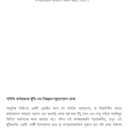
পাইলিং কার্যক্রমের ঝুঁকি এবং নিয়ন্ত্রক ল্যান্ডস্কেপ বোঝা
আধুনিক নির্মাণের একটি কেন্দ্রীয় অংশ হল পাইলিং অপারেশন, যা স্থিতিশীল স্তরে
কাঠামোগত সহায়তা প্রদান এবং ঘরবাড়ি থেকে শুরু করে উঁচু ভবন এবং সেতু পর্যন্ত সবকিছুর
ভিত্তি স্থাপনের জন্য ব্যবহৃত হয়। যদিও এই কার্যক্রমগুলি প্রয়োজনীয়, তবুও এই
ঝুঁকিগুলির একটি গোষ্ঠী উপস্থাপন করে যা সম্প্রদায়গুলিকে বুঝতে হবে যদি তারা নিরাপদ