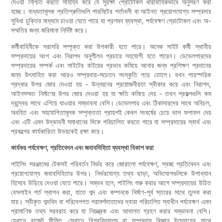
দেওয়া নিশ্চিত করতে সাহায্য করে যে সুরক্ষা প্রোটোকল ধারাবাহিকভাবে অনুসরণ করা
হচ্ছে। বাধ্যতামূলক প্রতিশ্রুতিগুলি পারমিটের শর্তাবলী বা আইনত প্রয়োগযোগ্য সম্প্রদায়
সুবিধা চুক্তির মাধ্যমে চাওয়া যেতে পারে যা প্রশমন ব্যবস্থা, পর্যবেক্ষণ প্রোটোকল এবং অ-
সম্মতির জন্য জরিমানা নির্দিষ্ট করে।
কর্মীবাহিনীকে সরাসরি সম্পৃক্ত করা উপকারী হতে পারে। অনেক সাইট কর্মী স্থানীয়
সম্প্রদায়ের অংশ এবং নিরাপদ অনুশীলন প্রচারে সহযোগী হতে পারেন। ডেভেলপারদের
সম্প্রদায়ের সম্পর্ক এবং সাইটের বাইরের প্রভাব কমিয়ে আনার জন্য প্রশিক্ষণ প্রদানের
জন্য উৎসাহিত করা আরও সম্প্রদায়-সচেতন সংস্কৃতি গড়ে তোলে। যখন পারস্পরিক
শ্রদ্ধার উপর জোর দেওয়া হয় - উন্নয়নের প্রয়োজনীয়তা স্বীকার করে এবং নিরাপদ,
আইনসম্মত নির্মাণের উপর জোর দেওয়া হয় যা ক্ষতি কমিয়ে দেয় - তখন প্রকল্পগুলি কম
দ্বন্দ্বের সাথে এগিয়ে যাওয়ার সম্ভাবনা বেশি। ডেভেলপার এবং ঠিকাদারদের সাথে অবিচল,
অবহিত এবং সহযোগিতামূলক সম্পৃক্ততা প্রায়শই কেবল সংঘর্ষের চেয়ে ভাল ফলাফল দেয়
এবং এটি এমন উদ্ভাবনী সমাধানের দিকে পরিচালিত করতে পারে যা সম্প্রদায়ের স্বার্থ এবং
প্রকল্পের কার্যকারিতা উভয়কেই রক্ষা করে।
কার্যকর পর্যবেক্ষণ, প্রতিবেদন এবং জবাবদিহিতা ব্যবস্থা বিকাশ করা
পাইলিং সরঞ্জামের টেকসই পরিবর্তন নির্ভর করে জোরালো পর্যবেক্ষণ, স্বচ্ছ প্রতিবেদন এবং
প্রয়োগযোগ্য জবাবদিহিতার উপর। নির্ভরযোগ্য তথ্য ছাড়া, অভিযোগগুলিকে উপাখ্যান
হিসেবে উড়িয়ে দেওয়া যেতে পারে। সম্ভব হলে, পাইলিং শুরু করার আগে সম্প্রদায়ের উচিত
বেসলাইন শর্ত স্থাপন করা, যাতে শব্দ এবং কম্পনকে নির্মাণ-পূর্ব স্তরের সাথে তুলনা করা
যায়। স্বীকৃত শব্দবিদ বা পরিবেশগত পরামর্শদাতাদের দ্বারা পরিচালিত স্বাধীন পর্যবেক্ষণ এমন
প্রামাণিক তথ্য সরবরাহ করে যা নিয়ন্ত্রক এবং আদালত গ্রহণ করার সম্ভাবনা বেশি।
যেখানে বাজেট সীমিত, সেখানে বিশ্ববিদ্যালয় বা সম্প্রদায় বিজ্ঞান উদ্যোগের সাথে