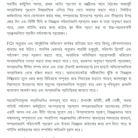
স্থানীয় কাউন্সিল সদস্য, রাজ্য আইন প্রণেতা বা মন্ত্রীদের সাথে বৈঠকের সময়সূচী
অগ্রাধিকার শৃঙ্খলে বিষয়গুলিকে এগিয়ে নিয়ে যেতে সাহায্য করতে পারে। নির্বাচিত
কর্মকর্তাদের সাথে যোগাযোগ করার সময়, সম্প্রদায়ের উদ্বেগের প্রসার এবং তীব্রতার উপর
জোর দিন এবং নির্দিষ্ট নীতি বা নিয়ন্ত্রক পরিবর্তনগুলি প্রস্তাব করুন যা তারা অনুসরণ করতে
পারে, যেমন পাইলিং করার জন্য কঠোর শব্দ সীমা গ্রহণ করা বা উচ্চ-প্রভাবশালী
প্রকল্পগুলিতে স্বাধীন পর্যবেক্ষণের প্রয়োজন।
FOI অনুরোধ এবং আনুষ্ঠানিক অভিযোগ কার্যকর হাতিয়ার হতে পারে কিন্তু কৌশলগতভাবে
ব্যবহার করা উচিত। পাবলিক রেকর্ডের অনুরোধ পারমিট ডকুমেন্ট, পরিদর্শন রিপোর্ট এবং
পর্যবেক্ষণ তথ্য প্রকাশ করতে পারে, অন্যদিকে অফিসিয়াল প্রয়োগকারী অভিযোগ
সংস্থাগুলিকে তদন্ত করতে বাধ্য করতে পারে। তবে, ক্রমাগত অনুসরণ প্রায়শই প্রয়োজন;
সংস্থাগুলির সীমিত সম্পদ থাকে এবং তারা টেকসই জনসাধারণের চাপ ছাড়াই অভিযোগগুলিকে
অগ্রাধিকার থেকে বঞ্চিত করতে পারে। অ্যাডভোকেটরা অমীমাংসিত ঝুঁকি বা নিয়ন্ত্রক
নিষ্ক্রিয়তা তুলে ধরার জন্য মিডিয়াকে সম্পৃক্ত করে লিভারেজ বাড়াতে পারেন; জনস্বাস্থ্য বা
নিরাপত্তা উদ্বেগের সাথে স্তূপের প্রভাবগুলিকে সংযুক্ত করে এমন সু-নথিভুক্ত গল্পগুলি
মনোযোগ আকর্ষণ করে এবং সংস্থাগুলির প্রতিক্রিয়া জানাতে পারে।
সহযোগিতামূলক পদ্ধতিগুলিও ফলপ্রসূ হতে পারে। উপদেষ্টা কমিটি, কর্মী গোষ্ঠী, অথবা
পাইলট পর্যবেক্ষণ কর্মসূচিতে অংশগ্রহণের প্রস্তাব সম্প্রদায়গুলিকে আলোচনার টেবিলে
একটি আসন দেয় এবং নীতি গঠনের সুযোগ দেয়। বিশ্বাসযোগ্য প্রমাণ, নিয়ন্ত্রকদের সাথে
লক্ষ্যবস্তু সম্পৃক্ততা এবং পদ্ধতিগত সরঞ্জামগুলির কৌশলগত ব্যবহারের সমন্বয়ের মাধ্যমে,
সম্প্রদায়গুলি শক্তিশালী প্রয়োগ এবং উন্নত নিয়ন্ত্রক কাঠামোর জন্য চাপ দিতে পারে যা
পাইলিং কার্যক্রমের সাথে সম্পর্কিত ক্ষতিগুলি হ্রাস করে।