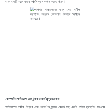
এমন একটি পছন্দ করার আত্মবিশ্বাস অর্জন করতে পড়ুন।
কোম্পানির অভিজ্ঞতা এবং ট্র্যাক রেকর্ড মূল্যায়ন করা
অভিজ্ঞতার সঠিক মিশ্রণ এবং প্রমাণিত ট্র্যাক রেকর্ড সহ একটি পাইল ড্রাইভিং সরঞ্জাম