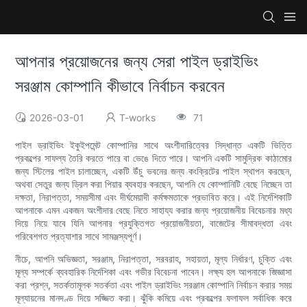
আপনার প্রয়োজনের জন্য সেরা পাইল ড্রাইভিং
সরঞ্জাম কোম্পানি কীভাবে নির্বাচন করবেন
2026-03-01
T-works
71
পাইল ড্রাইভিং ইকুইপমেন্ট কোম্পানির সাথে অংশীদারিত্বের সিদ্ধান্ত একটি ভিত্তি
প্রকল্পের সাফল্য তৈরি করতে পারে বা ভেঙে দিতে পারে। আপনি একটি সামুদ্রিক কাঠামোর
জন্য স্টিলের পাইল চালাচ্ছেন, একটি উঁচু ভবনের জন্য কংক্রিটের পাইল স্থাপন করছেন,
অথবা সেতুর জন্য ড্রিল করা পিয়ার ব্যবহার করছেন, আপনি যে কোম্পানিটি বেছে নিচ্ছেন তা
দক্ষতা, নিরাপত্তা, সময়সীমা এবং দীর্ঘমেয়াদী কর্মক্ষমতাকে প্রভাবিত করে। এই নির্দেশিকাটি
আপনাকে এমন একজন অংশীদার বেছে নিতে সাহায্য করার জন্য প্রয়োজনীয় বিবেচনার মধ্য
দিয়ে নিয়ে যাবে যিনি আপনার প্রযুক্তিগত প্রয়োজনীয়তা, বাজেটের সীমাবদ্ধতা এবং
পরিবেশগত প্রত্যাশার সাথে সামঞ্জস্যপূর্ণ।
নীচে, আপনি অভিজ্ঞতা, সরঞ্জাম, নিরাপত্তা, সরবরাহ, সহায়তা, মূল্য নির্ধারণ, চুক্তি এবং
মূল্য সম্পর্কে ব্যবহারিক নির্দেশিকা এবং গভীর বিবেচনা পাবেন। লক্ষ্য হল আপনাকে জিজ্ঞাসা
করা প্রশ্ন, সতর্কতামূলক সতর্কতা এবং পাইল ড্রাইভিং সরঞ্জাম কোম্পানি নির্বাচন করার সময়
মূল্যায়নের মানদণ্ড দিয়ে সজ্জিত করা। ঝুঁকি কমিয়ে এবং প্রকল্পের ফলাফল সর্বাধিক করে