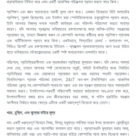
ধারাবাহিকতা নিশ্চিত করে এমন একটি আকস্মিক পরিকল্পনা প্রদান করতে পারে কিনা।
প্রশিক্ষণ এবং জ্ঞান স্থানান্তর স্থায়ী মূল্য যোগ করে। একজন বিক্রেতা যিনি অপারেটর
প্রশিক্ষণ, সুরক্ষা রিফ্রেশার এবং ইনস্টল করা স্পেসিফিকেশনের ডকুমেন্টেশন প্রদান করেন,
তিনি আপনার নিজস্ব দলকে পরবর্তী কার্যক্রম এবং পরিদর্শন পরিচালনা করতে সাহায্য
করেন। যদি আপনার প্রকল্পের ভবিষ্যতের রক্ষণাবেক্ষণের জন্য মালিক-চালিত সরঞ্জামের
প্রয়োজন হয়, তাহলে জিজ্ঞাসা করুন যে কোম্পানি আপনার কর্মীদের জন্য প্রশিক্ষণ প্যাকেজ
এবং সার্টিফিকেশন প্রদান করে কিনা। একইভাবে, বিস্তারিত রেকর্ড - অপারেশন লগ,
পিডিএ রিপোর্ট এবং রক্ষণাবেক্ষণের ইতিহাস - অ্যাক্সেস প্রদানযোগ্যতার অংশ হওয়া উচিত
যাতে ভবিষ্যতের স্টেকহোল্ডারদের একটি স্পষ্ট অপারেশনাল বেসলাইন থাকে।
পরিশেষে, প্রতিক্রিয়াশীলতা এবং ক্রমবর্ধমান প্রক্রিয়া মূল্যায়ন করুন। যদি কোনও সমস্যা
দেখা দেয়, তাহলে আপনার স্পষ্ট যোগাযোগের পয়েন্ট, সাইটে উপস্থিতির জন্য নির্ধারিত
প্রতিক্রিয়া সময় এবং মেরামতের প্রয়োজন হলে খরচ বরাদ্দের পদ্ধতি প্রয়োজন।
নিবেদিতপ্রাণ গ্রাহক পরিষেবা চ্যানেল, 24/7 অন-কল টেকনিশিয়ান এবং আঞ্চলিক
পরিষেবা কেন্দ্র সহ কোম্পানিগুলি সাধারণত দ্রুত এবং কম প্রকল্প ব্যাঘাতের সাথে সমস্যাগুলি
সমাধান করবে। ইনস্টলেশন-পরবর্তী শক্তিশালী সহায়তা কাঠামোগত অখণ্ডতা রক্ষা করে,
উৎপাদনশীলতা বজায় রাখে এবং জীবনচক্রের খরচ কমায়, যা পাইল ড্রাইভিং সরঞ্জাম
অংশীদার নির্বাচন করার ক্ষেত্রে এটিকে একটি গুরুত্বপূর্ণ বিবেচনা করে তোলে।
খরচ, চুক্তি, এবং মূল্যের বাইরে মূল্য
দাম একটি গুরুত্বপূর্ণ বিবেচ্য বিষয়, কিন্তু শুধুমাত্র সর্বনিম্ন দরের উপর মনোযোগ কেন্দ্রীভূত
করলে লুকানো খরচ এবং আপোষিত ফলাফল হতে পারে। প্রস্তাবগুলি মূল্যায়ন করার সময়,
মালিকানার মোট খরচ এবং প্রতি-গাদা হারের বাইরে কোম্পানির আনা মূল্য বিবেচনা করুন।