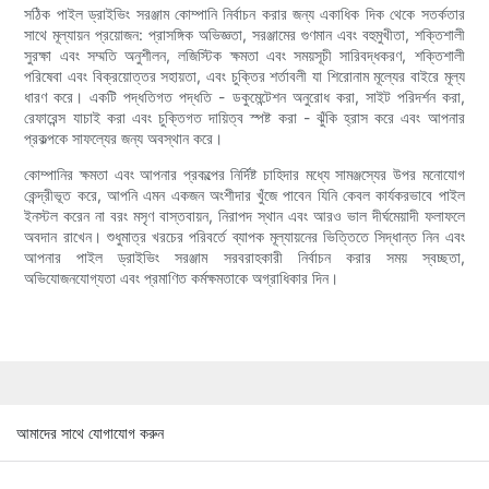
সঠিক পাইল ড্রাইভিং সরঞ্জাম কোম্পানি নির্বাচন করার জন্য একাধিক দিক থেকে সতর্কতার
সাথে মূল্যায়ন প্রয়োজন: প্রাসঙ্গিক অভিজ্ঞতা, সরঞ্জামের গুণমান এবং বহুমুখীতা, শক্তিশালী
সুরক্ষা এবং সম্মতি অনুশীলন, লজিস্টিক ক্ষমতা এবং সময়সূচী সারিবদ্ধকরণ, শক্তিশালী
পরিষেবা এবং বিক্রয়োত্তর সহায়তা, এবং চুক্তির শর্তাবলী যা শিরোনাম মূল্যের বাইরে মূল্য
ধারণ করে। একটি পদ্ধতিগত পদ্ধতি - ডকুমেন্টেশন অনুরোধ করা, সাইট পরিদর্শন করা,
রেফারেন্স যাচাই করা এবং চুক্তিগত দায়িত্ব স্পষ্ট করা - ঝুঁকি হ্রাস করে এবং আপনার
প্রকল্পকে সাফল্যের জন্য অবস্থান করে।
কোম্পানির ক্ষমতা এবং আপনার প্রকল্পের নির্দিষ্ট চাহিদার মধ্যে সামঞ্জস্যের উপর মনোযোগ
কেন্দ্রীভূত করে, আপনি এমন একজন অংশীদার খুঁজে পাবেন যিনি কেবল কার্যকরভাবে পাইল
ইনস্টল করেন না বরং মসৃণ বাস্তবায়ন, নিরাপদ স্থান এবং আরও ভাল দীর্ঘমেয়াদী ফলাফলে
অবদান রাখেন। শুধুমাত্র খরচের পরিবর্তে ব্যাপক মূল্যায়নের ভিত্তিতে সিদ্ধান্ত নিন এবং
আপনার পাইল ড্রাইভিং সরঞ্জাম সরবরাহকারী নির্বাচন করার সময় স্বচ্ছতা,
অভিযোজনযোগ্যতা এবং প্রমাণিত কর্মক্ষমতাকে অগ্রাধিকার দিন।
আমাদের সাথে যোগাযোগ করুন