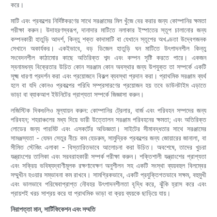
করে।
মাটি এবং প্রকল্পের নির্দিষ্টকরণের সাথে সরঞ্জামের মিল খুঁজে বের করার জন্য কোম্পানির ক্ষমতা
পরীক্ষা করুন। উদাহরণস্বরূপ, দানাদার মাটিতে নলাকার ইস্পাতের স্তূপ চালানোর জন্য
কম্পনকারী হাতুড়ি আদর্শ, কিন্তু শক্ত কাদামাটি বা যেখানে স্তূপের অখণ্ডতা উদ্বেগজনক
সেখানে অকার্যকর। একইভাবে, বড় ডিজেল হাতুড়ি ঘন মাটিতে উৎপাদনশীল কিন্তু
সংবেদনশীল কাঠামোর কাছে অতিরিক্ত শব্দ এবং কম্পন সৃষ্টি করতে পারে। একজন
স্বনামধন্য বিক্রেতার উচিত কোন সরঞ্জাম কোন অবস্থার জন্য উপযুক্ত তা সম্পর্কে একটি
সূক্ষ্ম ধারণা প্রদর্শন করা এবং প্রয়োজনে বিকল্প ব্যবস্থা প্রদান করা। প্রাথমিক সরঞ্জাম ব্যর্থ
হলে বা যদি কোনও প্রকল্পের পরিধি সম্প্রসারণের প্রয়োজন হয় তবে ডাউনটাইম এড়াতে
ভাড়া বা ব্যাকআপ ইউনিটের প্রাপ্যতা সম্পর্কে জিজ্ঞাসা করুন।
লজিস্টিক দিকগুলিও মূল্যায়ন করুন: কোম্পানির ট্রেলার, বার্জ এবং পরিবহন সম্পদের জন্য
পরিবহন; শহরাঞ্চলের মধ্য দিয়ে ভারী উত্তোলন সরঞ্জাম পরিবহনের ক্ষমতা; এবং অতিরিক্ত
লোডের জন্য পারমিট এবং এসকর্টের অভিজ্ঞতা। সাইটের সীমাবদ্ধতার সাথে সরঞ্জামের
সামঞ্জস্যতা - যেমন সেতুর নীচে কম হেডরুম, সামুদ্রিক প্রকল্পের জন্য জোয়ারের জানালা, বা
সীমিত স্টেজিং এলাকা - বিস্তারিতভাবে আলোচনা করা উচিত। অবশেষে, তাদের খুচরা
যন্ত্রাংশের তালিকা এবং সরবরাহকারী সম্পর্ক পরীক্ষা করুন। শক্তিশালী যন্ত্রাংশের প্রাপ্যতা
এবং সক্রিয় ভবিষ্যদ্বাণীমূলক রক্ষণাবেক্ষণ অনুশীলন সহ একটি সংস্থা ব্যয়বহুল বিলম্বের
সম্মুখীন হওয়ার সম্ভাবনা কম রাখবে। সামগ্রিকভাবে, একটি প্রযুক্তিগতভাবে সক্ষম, বহুমুখী
এবং ভালভাবে পরিষেবাপ্রাপ্ত নৌবহর উৎপাদনশীলতা বৃদ্ধি করে, ঝুঁকি হ্রাস করে এবং
প্রায়শই খরচ সাশ্রয় করে যা প্রাথমিক ভাড়া বা ক্রয় ব্যয়কে ছাড়িয়ে যায়।
নিরাপত্তা মান, সার্টিফিকেশন এবং সম্মতি