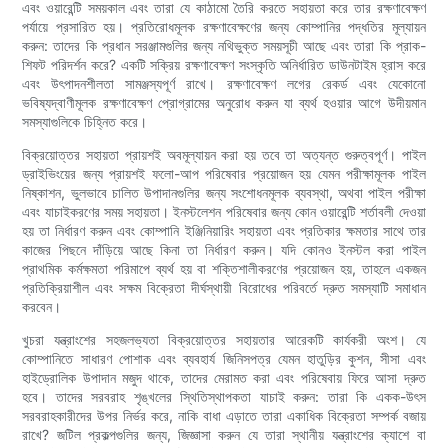
এবং ওয়ারেন্টি সময়কাল এবং তারা যে কাঠামো তৈরি করতে সহায়তা করে তার রক্ষণাবেক্ষণ
পর্যায়ে প্রসারিত হয়। প্রতিরোধমূলক রক্ষণাবেক্ষণের জন্য কোম্পানির পদ্ধতির মূল্যায়ন
করুন: তাদের কি প্রধান সরঞ্জামগুলির জন্য নথিভুক্ত সময়সূচী আছে এবং তারা কি প্রাক-
শিফট পরিদর্শন করে? একটি সক্রিয় রক্ষণাবেক্ষণ সংস্কৃতি অনির্ধারিত ডাউনটাইম হ্রাস করে
এবং উৎপাদনশীলতা সামঞ্জস্যপূর্ণ রাখে। রক্ষণাবেক্ষণ লগের রেকর্ড এবং যেকোনো
ভবিষ্যদ্বাণীমূলক রক্ষণাবেক্ষণ প্রোগ্রামের অনুরোধ করুন যা ব্যর্থ হওয়ার আগে উদীয়মান
সমস্যাগুলিকে চিহ্নিত করে।
বিক্রয়োত্তর সহায়তা প্রায়শই অবমূল্যায়ন করা হয় তবে তা অত্যন্ত গুরুত্বপূর্ণ। পাইল
ড্রাইভিংয়ের জন্য প্রায়শই ফলো-আপ পরিষেবার প্রয়োজন হয় যেমন পরীক্ষামূলক পাইল
নিষ্কাশন, ভুলভাবে চালিত উপাদানগুলির জন্য সংশোধনমূলক ব্যবস্থা, অথবা পাইল পরীক্ষা
এবং যাচাইকরণের সময় সহায়তা। ইনস্টলেশন পরিষেবার জন্য কোন ওয়ারেন্টি শর্তাবলী দেওয়া
হয় তা নির্ধারণ করুন এবং কোম্পানি ইঞ্জিনিয়ারিং সহায়তা এবং প্রতিকার ক্ষমতার সাথে তার
কাজের পিছনে দাঁড়িয়ে আছে কিনা তা নির্ধারণ করুন। যদি কোনও ইনস্টল করা পাইল
প্রাথমিক কর্মক্ষমতা পরিমাপে ব্যর্থ হয় বা শক্তিশালীকরণের প্রয়োজন হয়, তাহলে একজন
প্রতিক্রিয়াশীল এবং সক্ষম বিক্রেতা দীর্ঘস্থায়ী বিরোধের পরিবর্তে দ্রুত সমস্যাটি সমাধান
করবেন।
খুচরা যন্ত্রাংশের সহজলভ্যতা বিক্রয়োত্তর সহায়তার আরেকটি কার্যকরী অংশ। যে
কোম্পানিতে সাধারণ পোশাক এবং ব্যবহার্য জিনিসপত্র যেমন হাতুড়ির কুশন, সীসা এবং
হাইড্রোলিক উপাদান মজুদ থাকে, তাদের মেরামত করা এবং পরিষেবায় ফিরে আসা দ্রুত
হবে। তাদের সরবরাহ শৃঙ্খলের স্থিতিস্থাপকতা যাচাই করুন: তারা কি একক-উৎস
সরবরাহকারীদের উপর নির্ভর করে, নাকি বাধা এড়াতে তারা একাধিক বিক্রেতা সম্পর্ক বজায়
রাখে? জটিল প্রকল্পগুলির জন্য, জিজ্ঞাসা করুন যে তারা স্থানীয় যন্ত্রাংশের ক্যাশে বা