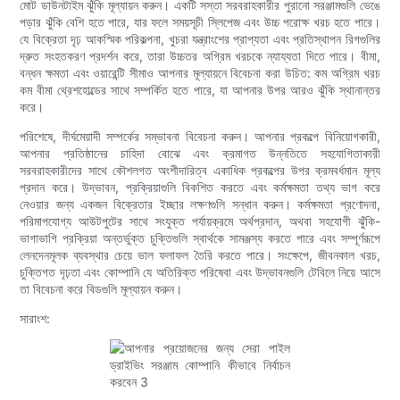
মোট ডাউনটাইম ঝুঁকি মূল্যায়ন করুন। একটি সস্তা সরবরাহকারীর পুরানো সরঞ্জামগুলি ভেঙে
পড়ার ঝুঁকি বেশি হতে পারে, যার ফলে সময়সূচী স্লিপেজ এবং উচ্চ পরোক্ষ খরচ হতে পারে।
যে বিক্রেতা দৃঢ় আকস্মিক পরিকল্পনা, খুচরা যন্ত্রাংশের প্রাপ্যতা এবং প্রতিস্থাপন রিগগুলির
দ্রুত সংহতকরণ প্রদর্শন করে, তারা উচ্চতর অগ্রিম খরচকে ন্যায্যতা দিতে পারে। বীমা,
বন্ধন ক্ষমতা এবং ওয়ারেন্টি সীমাও আপনার মূল্যায়নে বিবেচনা করা উচিত: কম অগ্রিম খরচ
কম বীমা থ্রেশহোল্ডের সাথে সম্পর্কিত হতে পারে, যা আপনার উপর আরও ঝুঁকি স্থানান্তর
করে।
পরিশেষে, দীর্ঘমেয়াদী সম্পর্কের সম্ভাবনা বিবেচনা করুন। আপনার প্রকল্পে বিনিয়োগকারী,
আপনার প্রতিষ্ঠানের চাহিদা বোঝে এবং ক্রমাগত উন্নতিতে সহযোগিতাকারী
সরবরাহকারীদের সাথে কৌশলগত অংশীদারিত্ব একাধিক প্রকল্পের উপর ক্রমবর্ধমান মূল্য
প্রদান করে। উদ্ভাবন, প্রক্রিয়াগুলি বিকশিত করতে এবং কর্মক্ষমতা তথ্য ভাগ করে
নেওয়ার জন্য একজন বিক্রেতার ইচ্ছার লক্ষণগুলি সন্ধান করুন। কর্মক্ষমতা প্রণোদনা,
পরিমাপযোগ্য আউটপুটের সাথে সংযুক্ত পর্যায়ক্রমে অর্থপ্রদান, অথবা সহযোগী ঝুঁকি-
ভাগাভাগি প্রক্রিয়া অন্তর্ভুক্ত চুক্তিগুলি স্বার্থকে সামঞ্জস্য করতে পারে এবং সম্পূর্ণরূপে
লেনদেনমূলক ব্যবস্থার চেয়ে ভাল ফলাফল তৈরি করতে পারে। সংক্ষেপে, জীবনকাল খরচ,
চুক্তিগত দৃঢ়তা এবং কোম্পানি যে অতিরিক্ত পরিষেবা এবং উদ্ভাবনগুলি টেবিলে নিয়ে আসে
তা বিবেচনা করে বিডগুলি মূল্যায়ন করুন।
সারাংশ: