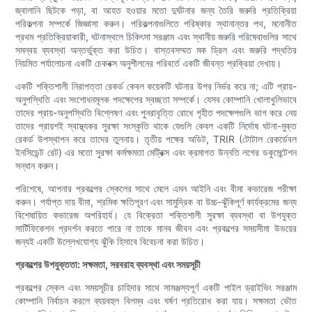
জ্বালানি ছিটকে পড়া, বা আহত হওয়ার মতো দুর্ঘটনার জন্য তৈরি জরুরি প্রতিক্রিয়া
পরিকল্পনা সম্পর্কে জিজ্ঞাসা করুন। পরিকল্পনাগুলিতে পরিষ্কার স্থানান্তর পথ, মনোনীত
প্রথম প্রতিক্রিয়াকারী, ঘটনাস্থলে চিকিৎসা সরঞ্জাম এবং স্থানীয় জরুরি পরিষেবাগুলির সাথে
সমন্বয় ব্যবস্থা অন্তর্ভুক্ত করা উচিত। বাস্তবসম্মত মক ড্রিল এবং জরুরি পদ্ধতির
নিয়মিত পর্যালোচনা একটি চেকবক্স অনুশীলনের পরিবর্তে একটি জীবন্ত প্রক্রিয়া দেখায়।
একটি শক্তিশালী নিরাপত্তা রেকর্ড কেবল কয়েকটি ঘটনার উপর নির্ভর করে না; এটি প্রায়-
অনুপস্থিতি এবং সংশোধনমূলক পদক্ষেপের স্বচ্ছতা সম্পর্কে। যেসব কোম্পানি খোলাখুলিভাবে
তাদের প্রায়-অনুপস্থিতি বিশ্লেষণ এবং পুনরাবৃত্তি রোধে গৃহীত পদক্ষেপগুলি ভাগ করে নেয়
তাদের প্রায়শই স্বাস্থ্যকর সুরক্ষা সংস্কৃতি থাকে যেগুলি কেবল একটি নির্দোষ ঘটনা-মুক্ত
রেকর্ড উপস্থাপন করে তাদের তুলনায়। তৃতীয় পক্ষের অডিট, TRIR (টোটাল রেকর্ডেবল
ইনসিডেন্ট রেট) এর মতো সুরক্ষা কর্মক্ষমতা মেট্রিক্স এবং ক্রমাগত উন্নতি লগের ডকুমেন্টেশন
সন্ধান করুন।
পরিশেষে, আপনার প্রকল্পের স্কেলের সাথে মেলে এমন আইনি এবং বীমা কভারেজ পরীক্ষা
করুন। পর্যাপ্ত দায় বীমা, শ্রমিক ক্ষতিপূরণ এবং সামুদ্রিক বা উচ্চ-ঝুঁকিপূর্ণ কার্যক্রমের জন্য
বিশেষায়িত কভারেজ অপরিহার্য। যে বিক্রেতা শক্তিশালী সুরক্ষা ব্যবস্থা বা উপযুক্ত
সার্টিফিকেশন প্রদর্শন করতে পারে না তাকে মানব জীবন এবং প্রকল্পের সময়সীমা উভয়ের
জন্যই একটি উল্লেখযোগ্য ঝুঁকি হিসাবে বিবেচনা করা উচিত।
প্রকল্পের উপযুক্ততা: সক্ষমতা, সরবরাহ ব্যবস্থা এবং সময়সূচী
প্রকল্পের স্কেল এবং সময়সূচীর চাহিদার সাথে সামঞ্জস্যপূর্ণ একটি পাইল ড্রাইভিং সরঞ্জাম
কোম্পানি নির্বাচন করলে ব্যয়বহুল বিলম্ব এবং ঘর্ষণ প্রতিরোধ করা যায়। সক্ষমতা ভৌত