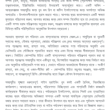
সম্পদ (রিগ, হাতুড়ি, সহায়ক যানবাহনের সংখ্যা) এবং মানব সম্পদ (প্রশিক্ষিত অপারেটর,
তত্ত্বাবধায়ক, ইঞ্জিনিয়ারিং সহায়তা) উভয়কেই অন্তর্ভুক্ত করে। একটি অমিল -
আক্রমণাত্মক সময়সূচীর জন্য খুব কম রিগ বা জটিল ইনস্টলেশনের জন্য অপর্যাপ্ত অভিজ্ঞ
অপারেটর - উৎপাদনশীলতাকে হ্রাস করতে পারে। আপনার ক্রয় কথোপকথনে একটি ক্ষমতা
মূল্যায়ন পরিচালনা করুন: আপনার কাজের জন্য কোন সম্পদ নিবেদিত হবে তা দেখানোর জন্য
একটি সম্পদ বরাদ্দ পরিকল্পনার অনুরোধ করুন, সরঞ্জাম ভাঙ্গনের জন্য আনুমানিক ব্যবস্থা এবং
বিভিন্ন মাটির পরিস্থিতিতে আনুমানিক উৎপাদন বক্ররেখা।
সরবরাহ ব্যবস্থা হল পরিবহন এবং বাস্তবায়নের বাস্তব মেরুদণ্ড। সামুদ্রিক বা দূরবর্তী
স্থানের জন্য, নৌকার প্রাপ্যতা, জোয়ার পরিকল্পনা এবং বন্দর সমন্বয় অত্যন্ত গুরুত্বপূর্ণ।
নগর প্রকল্পের জন্য, রাস্তা বন্ধ, অতিরিক্ত ওজনের পণ্য পরিবহনের অনুমতি এবং
ডেলিভারি এবং স্টেজিংকে প্রভাবিত করতে পারে এমন দিনের সময়ের সীমাবদ্ধতা বিবেচনা
করুন। নির্বাচিত কোম্পানির উচিত একটি বাস্তবসম্মত পরিবহন পরিকল্পনা প্রদান করা যা
আপনার প্রকল্পের সময়সূচীর সাথে একীভূত হয়, বিশেষায়িত সরঞ্জামের জন্য সময় নির্ধারণ করে
এবং অনুমতির দায়িত্বগুলি গণনা করে। যেখানে পরিবহন অবকাঠামো সীমাবদ্ধ থাকে - সংকীর্ণ
রাস্তা, কম সেতু, বা ওজন-সীমিত রুট - কোম্পানির উচিত মডুলার সরঞ্জাম, অফ-সাইট
সমাবেশ, বা সামঞ্জস্যপূর্ণ রিগিং কৌশলগুলির মতো বিকল্প কৌশল উপস্থাপন করা।
সময়সূচীর সূক্ষ্মতা গুরুত্বপূর্ণ: পাইল ড্রাইভিং খুব কমই একটি রৈখিক, নিরবচ্ছিন্ন
কার্যকলাপ। আবহাওয়ার জানালা, পরিবেশগত বিচ্ছিন্নতা এবং পার্শ্ববর্তী নির্মাণ কাজগুলি
কার্যক্রমকে সীমাবদ্ধ করতে পারে। পর্যায়ক্রমে ইনস্টলেশন, রাতের শিফট এবং ত্বরান্বিত
কাজের ক্রম পরিচালনার অভিজ্ঞতা সম্পন্ন একটি সংস্থা সামগ্রিক প্রোগ্রাম ডেলিভারি
বজায় রাখতে সহায়তা করবে। তারা কীভাবে উৎপাদন হার মডেল করে এবং পূর্বাভাস আপডেট
করার জন্য তারা ঐতিহাসিক তথ্য বা লাইভ পর্যবেক্ষণ ব্যবহার করে কিনা তা জিজ্ঞাসা করুন।