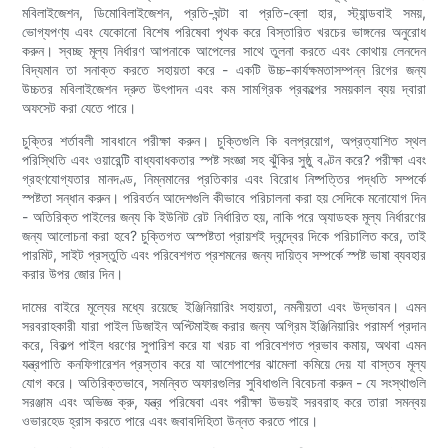
মবিলাইজেশন, ডিমোবিলাইজেশন, প্রতি-ঘন্টা বা প্রতি-ব্লো হার, স্ট্যান্ডবাই সময়,
ভোগ্যপণ্য এবং যেকোনো বিশেষ পরিষেবা পৃথক করে বিস্তারিত খরচের ভাঙ্গনের অনুরোধ
করুন। স্বচ্ছ মূল্য নির্ধারণ আপনাকে আপেলের সাথে তুলনা করতে এবং কোথায় লেনদেন
বিদ্যমান তা সনাক্ত করতে সহায়তা করে - একটি উচ্চ-কার্যক্ষমতাসম্পন্ন রিগের জন্য
উচ্চতর মবিলাইজেশন দ্রুত উৎপাদন এবং কম সামগ্রিক প্রকল্পের সময়কাল ব্যয় দ্বারা
অফসেট করা যেতে পারে।
চুক্তির শর্তাবলী সাবধানে পরীক্ষা করুন। চুক্তিগুলি কি বলপ্রয়োগ, অপ্রত্যাশিত স্থল
পরিস্থিতি এবং ওয়ারেন্টি বাধ্যবাধকতার স্পষ্ট সংজ্ঞা সহ ঝুঁকির সুষ্ঠু বণ্টন করে? পরীক্ষা এবং
গ্রহণযোগ্যতার মানদণ্ড, নিম্নমানের প্রতিকার এবং বিরোধ নিষ্পত্তির পদ্ধতি সম্পর্কে
স্পষ্টতা সন্ধান করুন। পরিবর্তন আদেশগুলি কীভাবে পরিচালনা করা হয় সেদিকে মনোযোগ দিন
- অতিরিক্ত পাইলের জন্য কি ইউনিট রেট নির্ধারিত হয়, নাকি পরে অ্যাডহক মূল্য নির্ধারণের
জন্য আলোচনা করা হবে? চুক্তিগত অস্পষ্টতা প্রায়শই দ্বন্দ্বের দিকে পরিচালিত করে, তাই
পারমিট, সাইট প্রস্তুতি এবং পরিবেশগত প্রশমনের জন্য দায়িত্ব সম্পর্কে স্পষ্ট ভাষা ব্যবহার
করার উপর জোর দিন।
দামের বাইরে মূল্যের মধ্যে রয়েছে ইঞ্জিনিয়ারিং সহায়তা, নমনীয়তা এবং উদ্ভাবন। এমন
সরবরাহকারী যারা পাইল ডিজাইন অপ্টিমাইজ করার জন্য অগ্রিম ইঞ্জিনিয়ারিং পরামর্শ প্রদান
করে, বিকল্প পাইল ধরণের সুপারিশ করে যা খরচ বা পরিবেশগত প্রভাব কমায়, অথবা এমন
যন্ত্রপাতি কনফিগারেশন প্রস্তাব করে যা আশেপাশের ঝামেলা কমিয়ে দেয় যা বাস্তব মূল্য
যোগ করে। অতিরিক্তভাবে, সমন্বিত অফারগুলির সুবিধাগুলি বিবেচনা করুন - যে সংস্থাগুলি
সরঞ্জাম এবং অভিজ্ঞ ক্রু, যন্ত্র পরিষেবা এবং পরীক্ষা উভয়ই সরবরাহ করে তারা সমন্বয়
ওভারহেড হ্রাস করতে পারে এবং জবাবদিহিতা উন্নত করতে পারে।