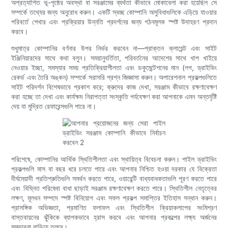
অপ্রত্যাশিত ভূ-পৃষ্ঠের অবস্থা বা সরঞ্জামের ব্যর্থতা কীভাবে মোকাবেলা করা হয়েছিল সে
সম্পর্কে তথ্যের জন্য অনুরোধ করুন। একটি স্বচ্ছ কোম্পানি অসুবিধাগুলিকে এড়িয়ে যাওয়ার
পরিবর্তে শেখার এবং প্রক্রিয়ার উন্নতি প্রদর্শনের জন্য গঠনমূলক স্পষ্ট উদাহরণ প্রদান
করবে।
শুধুমাত্র কোম্পানির বর্ণনার উপর নির্ভর করবেন না—প্রাক্তন ক্লায়েন্ট এবং সাইট
ইঞ্জিনিয়ারদের সাথে কথা বলুন। সময়ানুবর্তিতা, পরিবর্তনের আদেশের সাথে খাপ খাইয়ে
নেওয়ার ইচ্ছা, সমস্যার সময় প্রতিক্রিয়াশীলতা এবং ডকুমেন্টেশনের মান (লগ, ড্রাইভিং
রেকর্ড এবং তৈরি অঙ্কন) সম্পর্কে সরাসরি প্রশ্ন জিজ্ঞাসা করুন। অপারেশনাল প্রকল্পগুলিতে
সাইট পরিদর্শন বিশেষভাবে প্রকাশ করে; ক্রুদের কাজ দেখা, সরঞ্জাম কীভাবে রক্ষণাবেক্ষণ
করা হচ্ছে তা দেখা এবং কার্যক্ষম নিরাপত্তা সংস্কৃতি পর্যবেক্ষণ করা আপনাকে এমন অন্তর্দৃষ্টি
দেয় যা মুদ্রিত রেফারেন্সগুলি পারে না।
পরিশেষে, কোম্পানির আর্থিক স্থিতিশীলতা এবং স্থায়িত্ব বিবেচনা করুন। পাইল ড্রাইভিং
প্রকল্পগুলি মাস বা বছর ধরে চলতে পারে এবং আপনার নিশ্চিত হওয়া দরকার যে বিক্রেতা
দীর্ঘমেয়াদী প্রতিশ্রুতিগুলি সমর্থন করতে পারে, ওয়ারেন্টি বাধ্যবাধকতাগুলি পূরণ করতে পারে
এবং বিঘ্নিত পরিষেবা বাধা ছাড়াই সরঞ্জাম রক্ষণাবেক্ষণ করতে পারে। স্থিতিশীল নেতৃত্বের
লক্ষণ, মূলধন সম্পদে স্পষ্ট বিনিয়োগ এবং সফল প্রকল্প সমাপ্তির ইতিহাস সন্ধান করুন।
প্রাসঙ্গিক অভিজ্ঞতা, প্রমাণিত ফলাফল এবং স্থিতিশীল ক্রিয়াকলাপের সংমিশ্রণ
বাস্তবায়নের ঝুঁকিকে ব্যাপকভাবে হ্রাস করবে এবং আপনার প্রকল্পের লক্ষ্য অর্জনের
সম্ভাবনা বাড়িয়ে তুলবে।