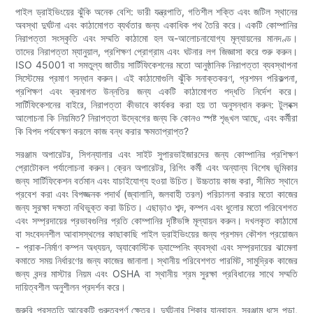
পাইল ড্রাইভিংয়ের ঝুঁকি অনেক বেশি: ভারী যন্ত্রপাতি, গতিশীল শক্তি এবং জটিল স্থানের
অবস্থা দুর্ঘটনা এবং কাঠামোগত ব্যর্থতার জন্য একাধিক পথ তৈরি করে। একটি কোম্পানির
নিরাপত্তা সংস্কৃতি এবং সম্মতি কাঠামো হল অ-আলোচনাযোগ্য মূল্যায়নের মানদণ্ড।
তাদের নিরাপত্তা ম্যানুয়াল, প্রশিক্ষণ প্রোগ্রাম এবং ঘটনার লগ জিজ্ঞাসা করে শুরু করুন।
ISO 45001 বা সমতুল্য জাতীয় সার্টিফিকেশনের মতো আনুষ্ঠানিক নিরাপত্তা ব্যবস্থাপনা
সিস্টেমের প্রমাণ সন্ধান করুন। এই কাঠামোগুলি ঝুঁকি সনাক্তকরণ, প্রশমন পরিকল্পনা,
প্রশিক্ষণ এবং ক্রমাগত উন্নতির জন্য একটি কাঠামোগত পদ্ধতি নির্দেশ করে।
সার্টিফিকেশনের বাইরে, নিরাপত্তা কীভাবে কার্যকর করা হয় তা অনুসন্ধান করুন: টুলবক্স
আলোচনা কি নিয়মিত? নিরাপত্তা উদ্বেগের জন্য কি কোনও স্পষ্ট শৃঙ্খল আছে, এবং কর্মীরা
কি বিপদ পর্যবেক্ষণ করলে কাজ বন্ধ করার ক্ষমতাপ্রাপ্ত?
সরঞ্জাম অপারেটর, সিগন্যালার এবং সাইট সুপারভাইজারদের জন্য কোম্পানির প্রশিক্ষণ
প্রোটোকল পর্যালোচনা করুন। ক্রেন অপারেটর, রিগিং কর্মী এবং অন্যান্য বিশেষ ভূমিকার
জন্য সার্টিফিকেশন বর্তমান এবং যাচাইযোগ্য হওয়া উচিত। উচ্চতায় কাজ করা, সীমিত স্থানে
প্রবেশ করা এবং বিপজ্জনক পদার্থ (জ্বালানি, জলবাহী তরল) পরিচালনা করার মতো কাজের
জন্য সুরক্ষা দক্ষতা নথিভুক্ত করা উচিত। এছাড়াও শব্দ, কম্পন এবং ধুলোর মতো পরিবেশগত
এবং সম্প্রদায়ের প্রভাবগুলির প্রতি কোম্পানির দৃষ্টিভঙ্গি মূল্যায়ন করুন। দখলকৃত কাঠামো
বা সংবেদনশীল আবাসস্থলের কাছাকাছি পাইল ড্রাইভিংয়ের জন্য প্রশমন কৌশল প্রয়োজন
- প্রাক-নির্মাণ কম্পন অধ্যয়ন, অ্যাকোস্টিক ড্যাম্পেনিং ব্যবস্থা এবং সম্প্রদায়ের ঝামেলা
কমাতে সময় নির্ধারণের জন্য কাজের জানালা। স্থানীয় পরিবেশগত পারমিট, সামুদ্রিক কাজের
জন্য বন্দর মাস্টার নিয়ম এবং OSHA বা স্থানীয় শ্রম সুরক্ষা প্রবিধানের সাথে সম্মতি
দায়িত্বশীল অনুশীলন প্রদর্শন করে।
জরুরি প্রস্তুতি আরেকটি গুরুত্বপূর্ণ ক্ষেত্র। দুর্ঘটনার শিকার যানবাহন, সরঞ্জাম ধসে পড়া,