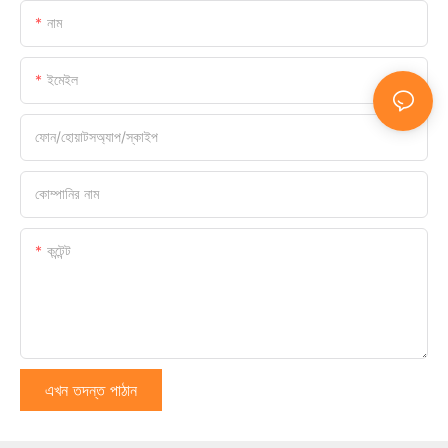
নাম
ইমেইল
ফোন/হোয়াটসঅ্যাপ/স্কাইপ
কোম্পানির নাম
কন্টেন্ট
এখন তদন্ত পাঠান