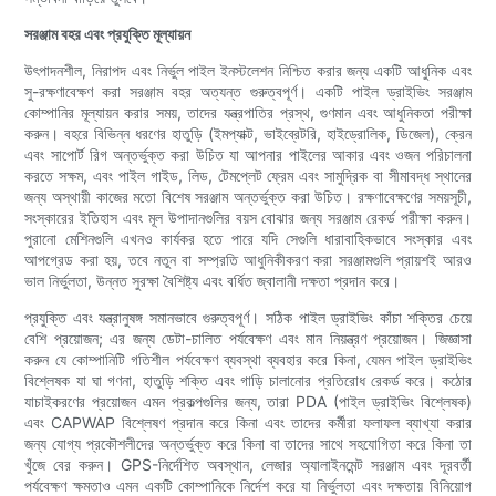
সরঞ্জাম বহর এবং প্রযুক্তি মূল্যায়ন
উৎপাদনশীল, নিরাপদ এবং নির্ভুল পাইল ইনস্টলেশন নিশ্চিত করার জন্য একটি আধুনিক এবং
সু-রক্ষণাবেক্ষণ করা সরঞ্জাম বহর অত্যন্ত গুরুত্বপূর্ণ। একটি পাইল ড্রাইভিং সরঞ্জাম
কোম্পানির মূল্যায়ন করার সময়, তাদের যন্ত্রপাতির প্রস্থ, গুণমান এবং আধুনিকতা পরীক্ষা
করুন। বহরে বিভিন্ন ধরণের হাতুড়ি (ইমপ্যাক্ট, ভাইব্রেটরি, হাইড্রোলিক, ডিজেল), ক্রেন
এবং সাপোর্ট রিগ অন্তর্ভুক্ত করা উচিত যা আপনার পাইলের আকার এবং ওজন পরিচালনা
করতে সক্ষম, এবং পাইল গাইড, লিড, টেমপ্লেট ফ্রেম এবং সামুদ্রিক বা সীমাবদ্ধ স্থানের
জন্য অস্থায়ী কাজের মতো বিশেষ সরঞ্জাম অন্তর্ভুক্ত করা উচিত। রক্ষণাবেক্ষণের সময়সূচী,
সংস্কারের ইতিহাস এবং মূল উপাদানগুলির বয়স বোঝার জন্য সরঞ্জাম রেকর্ড পরীক্ষা করুন।
পুরানো মেশিনগুলি এখনও কার্যকর হতে পারে যদি সেগুলি ধারাবাহিকভাবে সংস্কার এবং
আপগ্রেড করা হয়, তবে নতুন বা সম্প্রতি আধুনিকীকরণ করা সরঞ্জামগুলি প্রায়শই আরও
ভাল নির্ভুলতা, উন্নত সুরক্ষা বৈশিষ্ট্য এবং বর্ধিত জ্বালানী দক্ষতা প্রদান করে।
প্রযুক্তি এবং যন্ত্রানুষঙ্গ সমানভাবে গুরুত্বপূর্ণ। সঠিক পাইল ড্রাইভিং কাঁচা শক্তির চেয়ে
বেশি প্রয়োজন; এর জন্য ডেটা-চালিত পর্যবেক্ষণ এবং মান নিয়ন্ত্রণ প্রয়োজন। জিজ্ঞাসা
করুন যে কোম্পানিটি গতিশীল পর্যবেক্ষণ ব্যবস্থা ব্যবহার করে কিনা, যেমন পাইল ড্রাইভিং
বিশ্লেষক যা ঘা গণনা, হাতুড়ি শক্তি এবং গাড়ি চালানোর প্রতিরোধ রেকর্ড করে। কঠোর
যাচাইকরণের প্রয়োজন এমন প্রকল্পগুলির জন্য, তারা PDA (পাইল ড্রাইভিং বিশ্লেষক)
এবং CAPWAP বিশ্লেষণ প্রদান করে কিনা এবং তাদের কর্মীরা ফলাফল ব্যাখ্যা করার
জন্য যোগ্য প্রকৌশলীদের অন্তর্ভুক্ত করে কিনা বা তাদের সাথে সহযোগিতা করে কিনা তা
খুঁজে বের করুন। GPS-নির্দেশিত অবস্থান, লেজার অ্যালাইনমেন্ট সরঞ্জাম এবং দূরবর্তী
পর্যবেক্ষণ ক্ষমতাও এমন একটি কোম্পানিকে নির্দেশ করে যা নির্ভুলতা এবং দক্ষতায় বিনিয়োগ