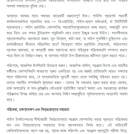
রিয়েল-টাইম উৎপাদন ট্র্যাকিং সরবরাহকারী সংস্থাগুলি স্বচ্ছতা তৈরি করে এবং সক্রিয়
সমস্যা সমাধানের সুবিধা দেয়।
অন্যান্য কাজের সাথে সমন্বয় আরেকটি গুরুত্বপূর্ণ দিক। পাইলিং প্রায়শই পরবর্তী
কার্যকলাপগুলিকে প্রভাবিত করে — ডিওয়াটারিং, পাইল-ক্যাপ ফর্মওয়ার্ক, বা ইউটিলিটি
স্থানান্তর। পাইল ড্রাইভিং কোম্পানির সহযোগিতামূলকভাবে কাজ করতে, সময়সূচী ভাগ
করে নিতে এবং সম্মত ইন্টারফেস পয়েন্টগুলি মেনে চলতে ইচ্ছুক হওয়া উচিত। সহনশীলতার
প্রত্যাশাগুলিও আলোচনা করুন: ভুল বিন্যাস, কাট-অফ, বা পাইল পুনর্নির্মাণ চুক্তিগত এবং
কার্যকরীভাবে কীভাবে পরিচালিত হবে? বিক্রেতা পাইল ড্রাইভিং টেমপ্লেট, পরিবেশগত
প্রশমন ব্যবস্থা, বা অস্থায়ী কাজ স্থাপনের মতো পরিপূরক পরিষেবাগুলি সম্পাদন করতে
পারে কিনা তা নির্ধারণ করুন, যা আপনার সাইটে উপ-ঠিকাদারের জটিলতা হ্রাস করতে পারে।
পরিশেষে, আঞ্চলিক উপস্থিতি বিবেচনা করুন। আঞ্চলিক অফিস, সরঞ্জাম ডিপো এবং স্থানীয়
কর্মীদের কোম্পানিগুলি সাধারণত দ্রুত একত্রিত হয় এবং জরুরি চাহিদাগুলি আরও দক্ষতার
সাথে পরিচালনা করে, যে সংস্থাগুলিকে দূরবর্তী স্থান থেকে সবকিছু পরিবহন করতে হয়।
তাদের স্থানীয় সম্পর্কগুলি মূল্যায়ন করুন - তাদের কি সরবরাহ দ্রুত করার জন্য হোলার,
বার্জ অপারেটর বা সাব-কন্ট্রাক্টর নেটওয়ার্ক প্রতিষ্ঠিত আছে? ক্ষমতা এবং সরবরাহের কার্যকর
পরিকল্পনা বিস্ময় কমিয়ে দেয় এবং আপনার নির্মাণ সময়সূচীতে পূর্বাভাসযোগ্য অগ্রগতি সমর্থন
করে।
পরিষেবা, রক্ষণাবেক্ষণ এবং বিক্রয়োত্তর সহায়তা
পাইল ইনস্টলেশনের দীর্ঘমেয়াদী নির্ভরযোগ্যতা সরঞ্জাম কোম্পানির দ্বারা প্রদত্ত পরিষেবার
মান এবং বিক্রয়োত্তর সহায়তার উপর ব্যাপকভাবে নির্ভর করে। এই দায়িত্বটি
মোবিলাইজেশনের আগে শুরু হয়, প্রাক-কাজ পরিদর্শন এবং সরঞ্জাম প্রস্তুতি পরীক্ষা দিয়ে,