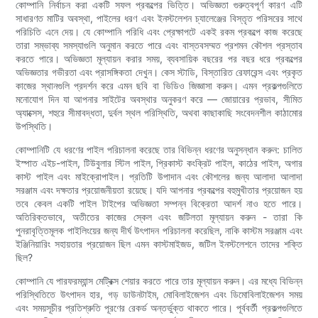
কোম্পানি নির্বাচন করা একটি সফল প্রকল্পের ভিত্তি। অভিজ্ঞতা গুরুত্বপূর্ণ কারণ এটি
সাধারণত মাটির অবস্থা, পাইলের ধরণ এবং ইনস্টলেশন চ্যালেঞ্জের বিস্তৃত পরিসরের সাথে
পরিচিতি এনে দেয়। যে কোম্পানি পরিধি এবং প্রেক্ষাপটে একই রকম প্রকল্পে কাজ করেছে
তারা সম্ভাব্য সমস্যাগুলি অনুমান করতে পারে এবং বাস্তবসম্মত প্রশমন কৌশল প্রস্তাব
করতে পারে। অভিজ্ঞতা মূল্যায়ন করার সময়, ব্যবসায়িক বছরের পর বছর ধরে প্রকল্পের
অভিজ্ঞতার গভীরতা এবং প্রাসঙ্গিকতা দেখুন। কেস স্টাডি, বিস্তারিত রেফারেন্স এবং প্রকৃত
কাজের স্থানগুলি প্রদর্শন করে এমন ছবি বা ভিডিও জিজ্ঞাসা করুন। এমন প্রকল্পগুলিতে
মনোযোগ দিন যা আপনার সাইটের অবস্থার অনুকরণ করে — জোয়ারের প্রভাব, সীমিত
অ্যাক্সেস, শহুরে সীমাবদ্ধতা, দুর্বল স্থল পরিস্থিতি, অথবা কাছাকাছি সংবেদনশীল কাঠামোর
উপস্থিতি।
কোম্পানিটি যে ধরণের পাইল পরিচালনা করেছে তার বিভিন্ন ধরণের অনুসন্ধান করুন: চালিত
ইস্পাত এইচ-পাইল, টিউবুলার স্টিল পাইল, প্রিকাস্ট কংক্রিট পাইল, কাঠের পাইল, অগার
কাস্ট পাইল এবং মাইক্রোপাইল। প্রতিটি উপাদান এবং কৌশলের জন্য আলাদা আলাদা
সরঞ্জাম এবং দক্ষতার প্রয়োজনীয়তা রয়েছে। যদি আপনার প্রকল্পের বহুমুখীতার প্রয়োজন হয়
তবে কেবল একটি পাইল টাইপের অভিজ্ঞতা সম্পন্ন বিক্রেতা আদর্শ নাও হতে পারে।
অতিরিক্তভাবে, অতীতের কাজের স্কেল এবং জটিলতা মূল্যায়ন করুন - তারা কি
পুনরাবৃত্তিমূলক পাইলিংয়ের জন্য দীর্ঘ উৎপাদন পরিচালনা করেছিল, নাকি কাস্টম সরঞ্জাম এবং
ইঞ্জিনিয়ারিং সহায়তার প্রয়োজন ছিল এমন কাস্টমাইজড, জটিল ইনস্টলেশনে তাদের শক্তি
ছিল?
কোম্পানি যে পারফরম্যান্স মেট্রিক্স শেয়ার করতে পারে তার মূল্যায়ন করুন। এর মধ্যে বিভিন্ন
পরিস্থিতিতে উৎপাদন হার, গড় ডাউনটাইম, মোবিলাইজেশন এবং ডিমোবিলাইজেশন সময়
এবং সময়সূচীর প্রতিশ্রুতি পূরণের রেকর্ড অন্তর্ভুক্ত থাকতে পারে। পূর্ববর্তী প্রকল্পগুলিতে