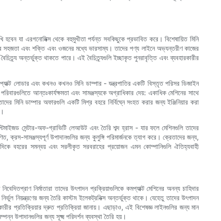
ি হবেন যা এরগনোমিক্স থেকে বহুমুখীতা পর্যন্ত সবকিছুকে প্রভাবিত করে। বিশেষায়িত মিনি
েক্ষণের সহজতা এবং শক্তি এবং ওজনের মধ্যে ভারসাম্য। তাদের পণ্য লাইনে অভ্যন্তরীণ কাজের
চিত্র্য অন্তর্ভুক্ত থাকতে পারে। এই বৈচিত্র্যগুলি ইচ্ছাকৃত পুনরাবৃত্তি এবং ব্যবহারকারীর
প্যাক্ট লোডার এবং কখনও কখনও মিনি ডাম্পার - যন্ত্রপাতির একটি বিস্তৃত পরিসর ডিজাইন
রিবারগুলিতে আন্তঃকার্যক্ষমতা এবং সামঞ্জস্যকে অগ্রাধিকার দেয়: একাধিক মেশিনের সাথে
াদের মিনি ডাম্পার অফারগুলি একটি মিশ্র বহরে নির্বিঘ্নে সংহত করার জন্য ইঞ্জিনিয়ার করা
ে।
্য অপ্টিমাইজড সেন্টার-অফ-গ্রাভিটি লেআউট এবং তৈরি শব্দ হ্রাস - যার ফলে মেশিনগুলি তাদের
ক্রস-সামঞ্জস্যপূর্ণ উপাদানগুলির জন্য কুলুঙ্গি পরিমার্জনকে ত্যাগ করে। ক্রেতাদের জন্য,
ন্যদিকে বহরের সমন্বয় এবং সরলীকৃত সরবরাহের প্রয়োজন এমন কোম্পানিগুলি ঐতিহ্যবাহী
নিবেদিতপ্রাণ নির্মাতারা তাদের উৎপাদন প্রক্রিয়াগুলিকে কমপ্যাক্ট মেশিনের অনন্য চাহিদার
র্ভুল নিয়ন্ত্রণের জন্য তৈরি কাস্টম ইলেকট্রনিক্স অন্তর্ভুক্ত থাকে। যেহেতু তাদের উৎপাদন
র প্রতিক্রিয়ার দ্রুত প্রতিক্রিয়া জানায়। এছাড়াও, এই বিশেষজ্ঞ লাইনগুলির জন্য মান
ম্পন্ন উপাদানগুলির জন্য সূক্ষ্ম পরিদর্শন ব্যবস্থা তৈরি হয়।