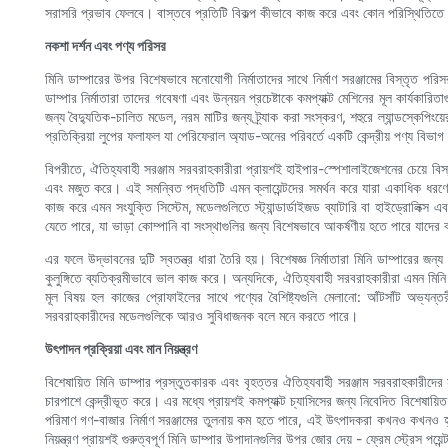
সরাসরি প্রভাব ফেলবে। বাস্তবে প্রতিটি বিকল্প কীভাবে কাজ করে এবং কোন পরিস্থিতিতে
নকশা দর্শন এবং পণ্য পরিসর
মিনি ডাম্পারের উপর বিশেষভাবে মনোযোগী নির্মাতাদের সাথে নির্মাণ সরঞ্জামের বিস্তৃত প
ডাম্পার নির্মাতারা তাদের গবেষণা এবং উন্নয়ন প্রচেষ্টাকে কমপ্যাক্ট মেশিনের মূল কার্
জন্য বৈদ্যুতিক-চালিত মডেল, নরম মাটির জন্য ট্র্যাক করা সংস্করণ, শহুরে ল্যান্ডস্কেপিংয়
প্রতিক্রিয়া লুপের ফলাফল যা পেরিফেরাল অ্যাড-অনের পরিবর্তে একটি কেন্দ্রীয় পণ্য বিভ
বিপরীতে, ঐতিহ্যবাহী সরঞ্জাম সরবরাহকারীরা প্রায়শই হাইপার-স্পেশালাইজেশনের চেয়ে 
এবং মজুত করে। এই সমন্বিত পদ্ধতিটি এমন ক্লায়েন্টদের সমর্থন করে যারা একাধিক ধরণের
কাজ করে এমন সংযুক্তি সিস্টেম, মডেলগুলিতে স্ট্যান্ডার্ডাইজড ব্যাটারি বা হাইড্রোলিক্স
যেতে পারে, যা ভাড়া কোম্পানি বা সংস্থাগুলির জন্য বিশেষভাবে আকর্ষণীয় হতে পারে যাদের
এর ফলে উদ্ভাবনের দুটি স্বতন্ত্র ধারা তৈরি হয়। বিশেষজ্ঞ নির্মাতারা মিনি ডাম্পারের জন
কুলুঙ্গিতে ব্যতিক্রমীভাবে ভাল কাজ করে। অন্যদিকে, ঐতিহ্যবাহী সরবরাহকারীরা এমন মিনি ড
মূল বিষয় হল কাজের প্রোফাইলের সাথে পণ্যের বৈশিষ্ট্যগুলি মেলানো: আঁটসাঁট অভ্যন্
সরবরাহকারীদের মডেলগুলিকে আরও সুবিধাজনক বলে মনে করতে পারে।
উৎপাদন প্রক্রিয়া এবং মান নিয়ন্ত্রণ
বিশেষায়িত মিনি ডাম্পার প্রস্তুতকারক এবং বৃহত্তর ঐতিহ্যবাহী সরঞ্জাম সরবরাহকারীদের মধ
চারপাশে কেন্দ্রীভূত করে। এর মধ্যে প্রায়শই কমপ্যাক্ট চ্যাসিসের জন্য নিবেদিত বিশেষায়ি
পরিমাণ গণ-বাজার নির্মাণ সরঞ্জামের তুলনায় কম হতে পারে, এই উৎপাদকরা কখনও কখনও হ্যা
নিয়ন্ত্রণ প্রায়শই গুরুত্বপূর্ণ মিনি ডাম্পার উপাদানগুলির উপর জোর দেয় - ফ্রেম স্ট্রেস পয়ে