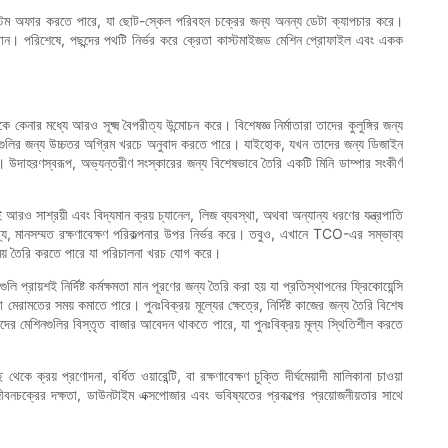
 সিস্টেম অফার করতে পারে, যা ছোট-স্কেল পরিবহন চক্রের জন্য অনন্য ডেটা ক্যাপচার করে।
ূল্যবান। পরিশেষে, পছন্দের পথটি নির্ভর করে ক্রেতা কাস্টমাইজড মেশিন প্রোফাইল এবং একক
েনার মধ্যে আরও সূক্ষ্ম বৈপরীত্য উন্মোচন করে। বিশেষজ্ঞ নির্মাতারা তাদের কুলুঙ্গির জন্য
িষ্ট্যগুলির জন্য উচ্চতর অগ্রিম খরচে অনুবাদ করতে পারে। যাইহোক, যখন তাদের জন্য ডিজাইন
 পারে। উদাহরণস্বরূপ, অভ্যন্তরীণ সংস্কারের জন্য বিশেষভাবে তৈরি একটি মিনি ডাম্পার সংকীর্ণ
ও সাশ্রয়ী এবং বিদ্যমান ক্রয় চ্যানেল, লিজ ব্যবস্থা, অথবা অন্যান্য ধরণের যন্ত্রপাতি
গ্য, মানসম্মত রক্ষণাবেক্ষণ পরিকল্পনার উপর নির্ভর করে। তবুও, এখানে TCO-এর সম্ভাব্য
র সময় তৈরি করতে পারে যা পরিচালনা খরচ যোগ করে।
ি প্রায়শই নির্দিষ্ট কর্মক্ষমতা মান পূরণের জন্য তৈরি করা হয় যা প্রতিস্থাপনের ফ্রিকোয়েন্সি
মতের সময় কমাতে পারে। পুনঃবিক্রয় মূল্যের ক্ষেত্রে, নির্দিষ্ট কাজের জন্য তৈরি বিশেষ
ের মেশিনগুলির বিস্তৃত বাজার আবেদন থাকতে পারে, যা পুনঃবিক্রয় মূল্য স্থিতিশীল করতে
ক্রয় প্রণোদনা, বর্ধিত ওয়ারেন্টি, বা রক্ষণাবেক্ষণ চুক্তি দীর্ঘমেয়াদী মালিকানা চাওয়া
জীবনচক্রের দক্ষতা, ডাউনটাইম এক্সপোজার এবং ভবিষ্যতের প্রকল্পের প্রয়োজনীয়তার সাথে