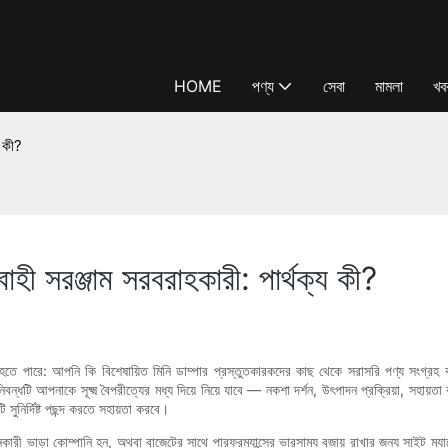
HOME
পণ্য
সেবা
মামলা
খব
য কী?
াহী সরঞ্জাম সরবরাহকারী: পার্থক্য কী?
মতো মনে হতে পারে: আপনি কি বিশেষায়িত মিনি ডাম্পার প্রস্তুতকারকদের কাছ থেকে সরাসরি পণ্য সংগ্রহ
নিবন্ধটি আপনাকে সূক্ষ্ম বৈপরীত্যের মধ্য দিয়ে নিয়ে যাবে — নকশা দর্শন, উৎপাদন প্রক্রিয়া, সহায়
ুনির্দিষ্ট পছন্দ করতে সহায়তা করবে।
নকারী ভাড়া কোম্পানি হন, অথবা বাজেটের সাথে পারফরম্যান্সের ভারসাম্য বজায় রাখার জন্য সাইট ম্য