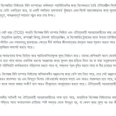
শেষায়িত নির্মাতারা মিনি ডাম্পারের কর্মক্ষমতা পরামিতিগুলির জন্য বিশেষভাবে তৈরি টেলিমেটিক্স
স জুড়ে ডেটা একত্রিত করে, যা একটি সমন্বিত ড্যাশবোর্ড খুঁজছেন এমন ফ্লিট ম্যানেজারদের জন্য ম
্তৃত, সামঞ্জস্যপূর্ণ সহায়তা পছন্দ করে তার উপর।
ার মোট খরচ (TCO) পদ্ধতি বিশেষজ্ঞ মিনি ডাম্পার নির্মাতা এবং ঐতিহ্যবাহী সরবরাহকারীদের কাছ থেকে ক
বৈদ্যুতিক ড্রাইভ, কম্প্যাক্ট কিন্তু টেকসই হাইড্রোলিক্স, বা বিশেষায়িত ট্র্যাকের মতো উন্নত বৈশ
াউনটাইম এবং লক্ষ্যবস্তু ব্যবহারের ক্ষেত্রে দীর্ঘ কার্যকর জীবনযাত্রার মাধ্যমে সঞ্চয় প্রদান করতে
 প্রিমিয়াম অফসেট করতে পারে।
ের সাধারণতার উপর ভিত্তি করে প্রতিযোগিতামূলক মূল্য নির্ধারণ করে। তাদের মেশিনগুলি আগে থেকেই আর
় হতে পারে যাদের একাধিক ধরণের সরঞ্জামের মধ্যে মূলধন ব্যয় ছড়িয়ে দিতে হয় বা যারা অনুমানযো
সাইট পরিস্থিতি কার্যকরভাবে পরিচালনা করতে পারে না, সম্ভবত শ্রম বৃদ্ধি করতে পারে বা ধীর চক্রে
বিশেষজ্ঞ মিনি ডাম্পার নির্মাতারা মালিকানাধীন যন্ত্রাংশের জন্য বেশি দাম নিতে পারে, তবে সেই যন্ত্রাংশগুল
 মানসম্মত হয় এবং বিস্তৃত ডিলার নেটওয়ার্কের মাধ্যমে সস্তা এবং আরও সহজলভ্য হতে পারে, যা মেরা
েশি থাকে অথবা বাজার সংকীর্ণ হলে আরও তীব্রভাবে অবমূল্যায়ন করতে পারে। ঐতিহ্যবাহী সরবরাহকারীদ
ীয় শর্তাবলী সহ ঐতিহ্যবাহী সরবরাহকারীদের পক্ষে হতে পারে, অন্যদিকে বিশেষজ্ঞ নির্মাতাদের কাছ থেকে 
শক্তির সাথে অপারেশনাল চাহিদার স্পষ্ট সমন্বয় থেকে উদ্ভূত হয়, যা কেবল ক্রয় মূল্য নয় বরং 