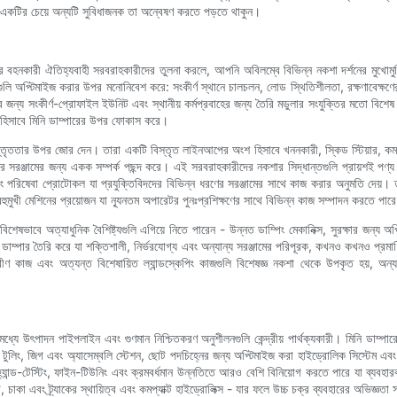
 একটির চেয়ে অন্যটি সুবিধাজনক তা অন্বেষণ করতে পড়তে থাকুন।
রিসর বহনকারী ঐতিহ্যবাহী সরবরাহকারীদের তুলনা করলে, আপনি অবিলম্বে বিভিন্ন নকশা দর্শনের মুখোমুখ
যকারিতাগুলি অপ্টিমাইজ করার উপর মনোনিবেশ করে: সংকীর্ণ স্থানে চালচলন, লোড স্থিতিশীলতা, রক্ষণাব
ের জন্য সংকীর্ণ-প্রোফাইল ইউনিট এবং স্থানীয় কর্মপ্রবাহের জন্য তৈরি মডুলার সংযুক্তির মতো বিশেষ বৈ
াগ হিসাবে মিনি ডাম্পারের উপর ফোকাস করে।
বিস্তৃততার উপর জোর দেন। তারা একটি বিস্তৃত লাইনআপের অংশ হিসাবে খননকারী, স্কিড স্টিয়ার, কম
 সরঞ্জামের জন্য একক সম্পর্ক পছন্দ করে। এই সরবরাহকারীদের নকশার সিদ্ধান্তগুলি প্রায়শই পণ্য প
 এবং পরিষেবা প্রোটোকল যা প্রযুক্তিবিদদের বিভিন্ন ধরণের সরঞ্জামের সাথে কাজ করার অনুমতি দেয়। ত
 বহুমুখী মেশিনের প্রয়োজন যা ন্যূনতম অপারেটর পুনঃপ্রশিক্ষণের সাথে বিভিন্ন কাজ সম্পাদন করতে পার
্য বিশেষভাবে অত্যাধুনিক বৈশিষ্ট্যগুলি এগিয়ে নিতে পারেন - উন্নত ডাম্পিং মেকানিক্স, সুরক্ষার জন
াম্পার তৈরি করে যা শক্তিশালী, নির্ভরযোগ্য এবং অন্যান্য সরঞ্জামের পরিপূরক, কখনও কখনও প্রমাণিত, 
তরীণ কাজ এবং অত্যন্ত বিশেষায়িত ল্যান্ডস্কেপিং কাজগুলি বিশেষজ্ঞ নকশা থেকে উপকৃত হয়, অ
্যে উৎপাদন পাইপলাইন এবং গুণমান নিশ্চিতকরণ অনুশীলনগুলি কেন্দ্রীয় পার্থক্যকারী। মিনি ডাম্পারে 
ত টুলিং, জিগ এবং অ্যাসেম্বলি স্টেশন, ছোট পদচিহ্নের জন্য অপ্টিমাইজ করা হাইড্রোলিক সিস্টেম এবং নি
ন্ড-টেস্টিং, ফাইন-টিউনিং এবং ক্রমবর্ধমান উন্নতিতে আরও বেশি বিনিয়োগ করতে পারে যা ব্যবহারকারী
ন্ট, চাকা এবং ট্র্যাকের স্থায়িত্ব এবং কমপ্যাক্ট হাইড্রোলিক্স - যার ফলে উচ্চ চক্র ব্যবহারের অভিজ্ঞতা স