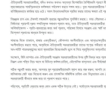
ঐতিহ্যবাহী সরবরাহকারীরা, যদিও কখনও কখনও অত্যন্ত বিশেষায়িত বৈশিষ্ট্যগুলি গ্রহণে ধীরগ
ম্যানেজারদের সামগ্রিকভাবে কর্মক্ষমতা পর্যবেক্ষণ করতে সক্ষম করে। বৃহৎ সরবরাহকারীদের দী
বাণিজ্যিকভাবে কার্যকর হয়ে ওঠে। সফল উদ্ভাবনগুলিকে প্রমিত করার তাদের ক্ষমতা এই প্র
নিয়ন্ত্রক চাপ এবং টেকসই লক্ষ্যগুলি ক্রয়ের পছন্দগুলিকে পুনর্নির্মাণ করছে। নগর পৌরসভা 
নির্মাতারা প্রায়শই দ্রুত সম্মতিমূলক সমাধান প্রদান করে, তবে ঐতিহ্যবাহী সরবরাহকারীরা
অপ্টিমাইজেশন - প্রতি-ব্যবহারের জন্য অর্থ প্রদান, পরিষেবা হিসাবে সরঞ্জাম এবং স্মার্ট
বিশ্লেষণ প্রদানের মাধ্যমে উপকৃত করে।
সামনের দিকে তাকালে, বাজার একত্রীকরণ, কৌশলগত অংশীদারিত্ব এবং আন্তঃক্ষেত্রীয় 
অংশীদারিত্ব করতে পারে, অন্যদিকে ঐতিহ্যবাহী সরবরাহকারীরা তাদের পণ্যের গভীরতা বাড়
অন-সাইট পারফরম্যান্সের মতো ব্যবহারিক বিবেচনাগুলি ভুলে না গিয়ে প্রযুক্তিগত অগ্রগত
সংক্ষেপে, মিনি ডাম্পার এবং ঐতিহ্যবাহী সরঞ্জাম সরবরাহকারীদের উপর দৃষ্টি নিবদ্ধ করে প
বিকল্প এমন শক্তি নিয়ে আসে যা বিভিন্ন কর্মক্ষম চাহিদা, ভৌগোলিক বাস্তবতা এবং দীর্ঘমেয়া
সঠিক পছন্দটি করার জন্য, আপনার মূল প্রয়োজনীয়তাগুলি ম্যাপ করে শুরু করুন: আপনি 
মালিকানার মোট খরচ বিবেচনা করুন এবং তাৎক্ষণিক লজিস্টিক চাহিদা এবং বিদ্যুতায়ন এবং টে
সরবরাহকারী কীভাবে কাজ করে তা প্রকাশ করতে পারে।
পরিশেষে, প্রতিটি ক্রেতার জন্য কোন একক সঠিক উত্তর নেই। সর্বোত্তম সরবরাহকারী হলেন স