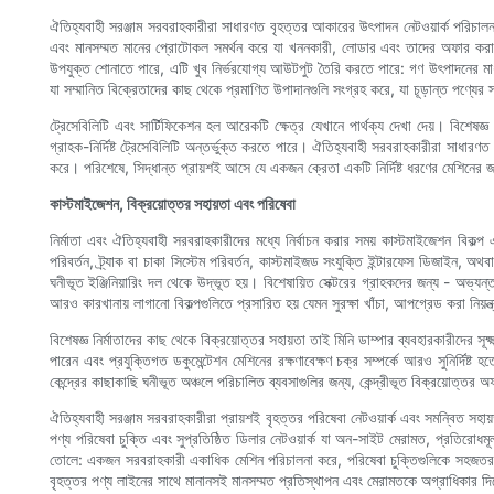
ঐতিহ্যবাহী সরঞ্জাম সরবরাহকারীরা সাধারণত বৃহত্তর আকারের উৎপাদন নেটওয়ার্ক পরিচালন
এবং মানসম্মত মানের প্রোটোকল সমর্থন করে যা খননকারী, লোডার এবং তাদের অফার করা মিন
উপযুক্ত শোনাতে পারে, এটি খুব নির্ভরযোগ্য আউটপুট তৈরি করতে পারে: গণ উৎপাদনের মাধ্যমে
যা সম্মানিত বিক্রেতাদের কাছ থেকে প্রমাণিত উপাদানগুলি সংগ্রহ করে, যা চূড়ান্ত পণ্যের 
ট্রেসেবিলিটি এবং সার্টিফিকেশন হল আরেকটি ক্ষেত্র যেখানে পার্থক্য দেখা দেয়। বিশেষজ্ঞ ন
গ্রাহক-নির্দিষ্ট ট্রেসেবিলিটি অন্তর্ভুক্ত করতে পারে। ঐতিহ্যবাহী সরবরাহকারীরা সাধারণত
করে। পরিশেষে, সিদ্ধান্ত প্রায়শই আসে যে একজন ক্রেতা একটি নির্দিষ্ট ধরণের মেশিনের 
কাস্টমাইজেশন, বিক্রয়োত্তর সহায়তা এবং পরিষেবা
নির্মাতা এবং ঐতিহ্যবাহী সরবরাহকারীদের মধ্যে নির্বাচন করার সময় কাস্টমাইজেশন বিকল্
পরিবর্তন, ট্র্যাক বা চাকা সিস্টেম পরিবর্তন, কাস্টমাইজড সংযুক্তি ইন্টারফেস ডিজাইন, 
ঘনীভূত ইঞ্জিনিয়ারিং দল থেকে উদ্ভূত হয়। বিশেষায়িত সেক্টরের গ্রাহকদের জন্য - অভ্যন্
আরও কারখানায় লাগানো বিকল্পগুলিতে প্রসারিত হয় যেমন সুরক্ষা খাঁচা, আপগ্রেড করা নিয়ন্ত
বিশেষজ্ঞ নির্মাতাদের কাছ থেকে বিক্রয়োত্তর সহায়তা তাই মিনি ডাম্পার ব্যবহারকারীদের সূক্ষ্
পারেন এবং প্রযুক্তিগত ডকুমেন্টেশন মেশিনের রক্ষণাবেক্ষণ চক্র সম্পর্কে আরও সুনির্দিষ
কেন্দ্রের কাছাকাছি ঘনীভূত অঞ্চলে পরিচালিত ব্যবসাগুলির জন্য, কেন্দ্রীভূত বিক্রয়োত
ঐতিহ্যবাহী সরঞ্জাম সরবরাহকারীরা প্রায়শই বৃহত্তর পরিষেবা নেটওয়ার্ক এবং সমন্বিত সহায়
পণ্য পরিষেবা চুক্তি এবং সুপ্রতিষ্ঠিত ডিলার নেটওয়ার্ক যা অন-সাইট মেরামত, প্রতিরোধম
তোলে: একজন সরবরাহকারী একাধিক মেশিন পরিচালনা করে, পরিষেবা চুক্তিগুলিকে সহজতর কর
বৃহত্তর পণ্য লাইনের সাথে মানানসই মানসম্মত প্রতিস্থাপন এবং মেরামতকে অগ্রাধিকার দ