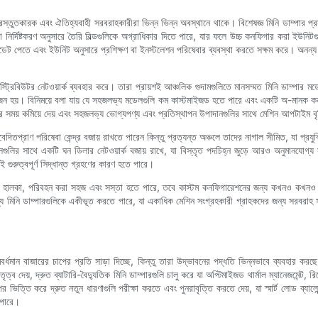
্রস্তুতকারক এবং ঐতিহ্যবাহী সরবরাহকারীরা ভিন্ন ভিন্ন অবস্থানে থাকে। বিশেষজ্ঞ মিনি ডাম্পার প্
ির্দিষ্টকরণ অনুসারে তৈরি বিল্ডগুলিকে অগ্রাধিকার দিতে পারে, যার ফলে উচ্চ কনফিগার করা ইউনিটগুলি
পডেট পেতে এবং ইউনিট অনুসারে প্রশিক্ষণ বা ইনস্টলেশন পরিষেবার ব্যবস্থা করতে সক্ষম করে। অনন্য সা
িস্ট্রিবিউটর নেটওয়ার্ক ব্যবহার করে। তারা প্রায়শই আঞ্চলিক গুদামগুলিতে মানসম্মত মিনি ডাম্পা
 প্রয়োজন হয়। বিনিময়ে বলা যায় যে সহজলভ্য মডেলগুলি কম কাস্টমাইজড হতে পারে এবং একটি অ-মানক 
মতের সময় কমিয়ে দেয় এবং সহজলভ্য ভোগ্যপণ্য এবং প্রতিস্থাপন উপাদানগুলির সাথে মেশিন আপটাইম ব
বেদিতপ্রাণ পরিষেবা কেন্দ্র বজায় রাখতে পারেন কিন্তু প্রত্যন্ত অঞ্চলে তাদের নাগাল সীমিত, যা প্র
লির সাথে একটি ঘন ডিলার নেটওয়ার্ক বজায় রাখে, যা বিস্তৃত পদচিহ্ন জুড়ে আরও অনুমানযোগ্য স
 গুরুত্বপূর্ণ সিদ্ধান্ত গ্রহণের কারণ হতে পারে।
 এবং হালকা, পরিবহন করা সহজ এবং সস্তা হতে পারে, তবে কাস্টম কনফিগারেশনের জন্য কখনও কখনও বি
র জন্য মিনি ডাম্পারগুলিকে একীভূত করতে পারে, যা একাধিক মেশিন সংগ্রহকারী গ্রাহকদের জন্য সরবরা
্ধমান বাজারের চাপের প্রতি সাড়া দিচ্ছে, কিন্তু তারা উদ্ভাবনের পদ্ধতি ভিন্নভাবে ব্যবহার করছে। 
তৃত্ব দেয়, দ্রুত ব্যাটারি-বৈদ্যুতিক মিনি ডাম্পারগুলি চালু করে যা অপ্টিমাইজড থার্মাল ম্যানেজমেন্ট
উপর ভিত্তি করে দ্রুত নতুন ধারণাগুলি পরীক্ষা করতে এবং পুনরাবৃত্তি করতে দেয়, যা স্মার্ট লোড ব্
 পারে।