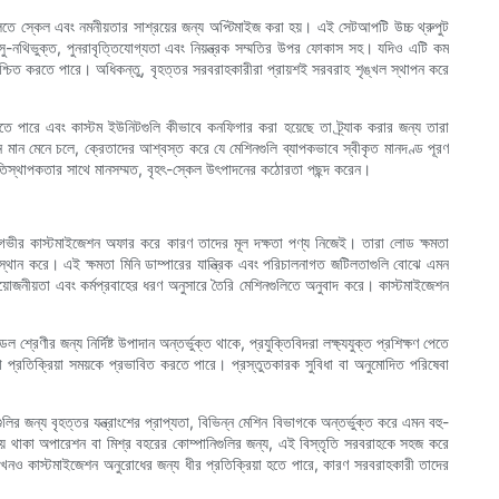
িতে স্কেল এবং নমনীয়তার সাশ্রয়ের জন্য অপ্টিমাইজ করা হয়। এই সেটআপটি উচ্চ থ্রুপুট
সু-নথিভুক্ত, পুনরাবৃত্তিযোগ্যতা এবং নিয়ন্ত্রক সম্মতির উপর ফোকাস সহ। যদিও এটি কম
 নিশ্চিত করতে পারে। অধিকন্তু, বৃহত্তর সরবরাহকারীরা প্রায়শই সরবরাহ শৃঙ্খল স্থাপন করে
সরণ করতে পারে এবং কাস্টম ইউনিটগুলি কীভাবে কনফিগার করা হয়েছে তা ট্র্যাক করার জন্য তারা
পাদন মান মেনে চলে, ক্রেতাদের আশ্বস্ত করে যে মেশিনগুলি ব্যাপকভাবে স্বীকৃত মানদণ্ড পূরণ
্থিতিস্থাপকতার সাথে মানসম্মত, বৃহৎ-স্কেল উৎপাদনের কঠোরতা পছন্দ করেন।
ত আরও গভীর কাস্টমাইজেশন অফার করে কারণ তাদের মূল দক্ষতা পণ্য নিজেই। তারা লোড ক্ষমতা
 অবস্থান করে। এই ক্ষমতা মিনি ডাম্পারের যান্ত্রিক এবং পরিচালনাগত জটিলতাগুলি বোঝে এমন
 প্রয়োজনীয়তা এবং কর্মপ্রবাহের ধরণ অনুসারে তৈরি মেশিনগুলিতে অনুবাদ করে। কাস্টমাইজেশন
 শ্রেণীর জন্য নির্দিষ্ট উপাদান অন্তর্ভুক্ত থাকে, প্রযুক্তিবিদরা লক্ষ্যযুক্ত প্রশিক্ষণ পেতে
েবা প্রতিক্রিয়া সময়কে প্রভাবিত করতে পারে। প্রস্তুতকারক সুবিধা বা অনুমোদিত পরিষেবা
লির জন্য বৃহত্তর যন্ত্রাংশের প্রাপ্যতা, বিভিন্ন মেশিন বিভাগকে অন্তর্ভুক্ত করে এমন বহু-
িটিয়ে থাকা অপারেশন বা মিশ্র বহরের কোম্পানিগুলির জন্য, এই বিস্তৃতি সরবরাহকে সহজ করে
খনও কাস্টমাইজেশন অনুরোধের জন্য ধীর প্রতিক্রিয়া হতে পারে, কারণ সরবরাহকারী তাদের