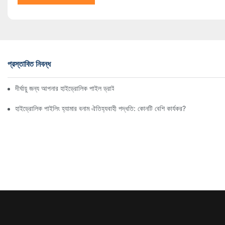
প্রস্তাবিত নিবন্ধ
দীর্ঘায়ু জন্য আপনার হাইড্রোলিক পাইল ড্রাইভিং হাতুড়ি কীভাবে বজায় রাখবেন
হাইড্রোলিক পাইলিং হ্যামার বনাম ঐতিহ্যবাহী পদ্ধতি: কোনটি বেশি কার্যকর?