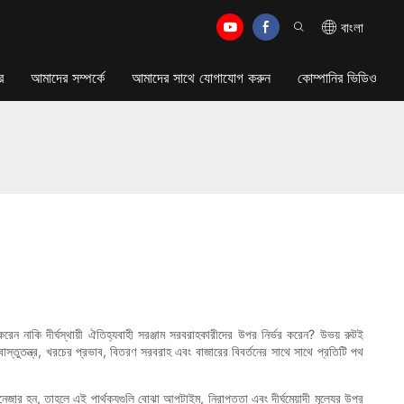
বাংলা
র
আমাদের সম্পর্কে
আমাদের সাথে যোগাযোগ করুন
কোম্পানির ভিডিও
 করেন নাকি দীর্ঘস্থায়ী ঐতিহ্যবাহী সরঞ্জাম সরবরাহকারীদের উপর নির্ভর করেন? উভয় রুটই
তা বাস্তুতন্ত্র, খরচের প্রভাব, বিতরণ সরবরাহ এবং বাজারের বিবর্তনের সাথে সাথে প্রতিটি পথ
ানেজার হন, তাহলে এই পার্থক্যগুলি বোঝা আপটাইম, নিরাপত্তা এবং দীর্ঘমেয়াদী মূল্যের উপর