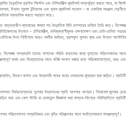
 বৈদ্যুতিক ড্রাইভ সিস্টেম এবং টেলিমেটিক্স প্ল্যাটফর্ম অন্তর্ভুক্ত করতে পারে, যা ফ্লিট
যবস্থা, উন্নত সুরক্ষা ইন্টারলক এবং ক্রস-প্ল্যাটফর্ম সংযোগ - যা একাধিক সরঞ্জাম শ্রেণীতে
্যগুলিকে স্বাভাবিক করতে সহায়তা করে।
যয়িত অভ্যন্তরীণ-ব্যবহারের ক্ষমতা সহ বৈদ্যুতিক মিনি ডাম্পারের চাহিদা তৈরি করে। বিশেষজ্ঞ
জিটাইজেশনের উত্থান - টেলিমেটিক্স, ভবিষ্যদ্বাণীমূলক রক্ষণাবেক্ষণ এবং ডেটা-চালিত বহরের
ের মেশিনের উৎস নির্বিশেষে আরও নমনীয় অর্থায়ন, হ্রাসকৃত মূলধন ব্যয় এবং উন্নত আপটাইম
বিশেষজ্ঞ সংস্থাগুলি তাদের নাগালের পরিধি বাড়ানোর জন্য বৃহত্তর পরিবেশকদের সাথে
্যপূর্ণ থাকা এবং বিক্রেতাদের সাথে ঘনিষ্ঠ সংলাপ বজায় রাখা পরিষেবাযোগ্যতা, খরচ এবং
 প্রোফাইল, বিতরণ নাগাল এবং উদ্ভাবনী পথের মধ্যে লেনদেনের মূল্যায়ন করা জড়িত। প্রতিটি
সম্মত নির্ভরযোগ্যতার তুলনায় উদ্ভাবনের প্রতি আপনার আগ্রহ। শিরোনাম মূল্যের চেয়ে
ড়িত করা এবং কেস স্টাডি বা রেফারেন্স জিজ্ঞাসা করা বাস্তব-বিশ্বের পরিস্থিতিতে প্রতিটি
 পরিচালনাগত অগ্রাধিকার এবং বৃদ্ধি পরিকল্পনার সাথে সর্বোত্তমভাবে সামঞ্জস্যপূর্ণ।