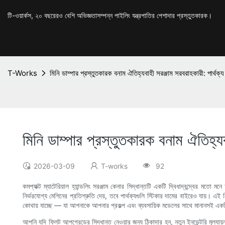
টি-ওয়ার্কস, ২০ বছরেরও বেশি অভিজ্ঞতাসম্পন্ন পাইলিং যন্ত্রপাতির পেশাদার প্রস্তুতকারক।
T-Works
মিনি ডাম্পার প্রস্তুতকারক বনাম ঐতিহ্যবাহী সরঞ্জাম সরবরাহকারী: পার্থক্
মিনি ডাম্পার প্রস্তুতকারক বনাম ঐতিহ্যব
2026-03-09
T-works
92
কমপ্যাক্ট ম্যাটেরিয়াল হ্যান্ডলিং সরঞ্জাম কেনার সিদ্ধান্তটি একটি দ্বিধাদ্বন্দ্বের 
নির্ভরযোগ্য মেশিনের প্রতিশ্রুতি দেয়, তবে পার্থক্যগুলি স্টিকার দামের বাইরেও যায়। এই 
কোথায় যাচ্ছে — যা আপনাকে আপনার প্রকল্প এবং ব্যবসায়িক মডেলের সাথে মানানসই একটি স
আপনি যদি ফ্লিট আপগ্রেডের সিদ্ধান্ত নেওয়ার জন্য ঠিকাদার হন, নতুন ইনভেন্টরি মূল্যায়