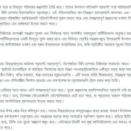
া করে যা বিস্তৃত পরিসরের যন্ত্রপাতি তৈরি করে। তাদের উৎপাদন লাইনগুলি প্রায়শই পণ্য পরিবারগুল
ি ডাম্পার বিভাগগুলিতে প্রযোজ্য। এই পরিবেশগুলিতে মান নিয়ন্ত্রণ ব্যবস্থাগুলি মানসম্মত এবং 
 পরিমার্জিত প্রক্রিয়াগুলি পরিবর্তনশীলতা হ্রাস করতে পারে এবং সামঞ্জস্যপূর্ণ যন্ত্রাংশের গুণমান
স্থায়িত্ব এবং কর্মক্ষমতা উন্নত করতে পারে।
ির্মাতারা কম্প্যাক্ট সরঞ্জাম সুরক্ষা এবং নির্গমনের সাথে সম্পর্কিত লক্ষ্যযুক্ত সার্টিফিকেশন অনু
 সার্টিফিকেশনের একটি বিস্তৃত স্যুট বজায় রাখে এবং বিভিন্ন শ্রেণীর সরঞ্জাম জুড়ে বিশ্বব্যাপী উৎ
জন্য কাস্টমাইজড গুণমান এবং দ্রুত উদ্ভাবনকে অগ্রাধিকার দেন, নাকি প্রতিষ্ঠিত সরবরাহ শৃঙ্খল স
প এবং বিক্রয়োত্তর কাঠামো প্রায়শই গুরুত্বপূর্ণ। বিশেষায়িত মিনি ডাম্পার নির্মাতারা সাধারণ
অথবা ব্যাটারি-ইলেকট্রিক বা হাইব্রিড সিস্টেমের মতো বিকল্প পাওয়ারট্রেনগুলিকে একীভূত করার জন্য
তরীণ নির্মাণ, খনির সহায়তা, উচ্চ-ঘনত্বের ল্যান্ডস্কেপিং - এটি অনন্য সাইট সীমাবদ্ধতা, নিয়ন্ত্রক
্রণ এবং টেলিমেটিক্স সিস্টেম ব্যবহার এবং রক্ষণাবেক্ষণের প্রয়োজনগুলি ট্রেস করার জন্য তৈরি।
ম চাহিদার সাথে আরও বেশি সামঞ্জস্যপূর্ণ হতে পারে। খুচরা যন্ত্রাংশের ক্যাটালগগুলিতে প্রায়শই সেই মডেল
্ট হতে পারে। তবে, বিশেষজ্ঞ নেটওয়ার্কগুলি ভৌগোলিকভাবে ছোট হতে পারে, যা প্রত্যন্ত অঞ্চলে পরিষ
্তর অফার আপটাইমকে ব্যাপকভাবে উন্নত করতে পারে।
তার উপর জোর দিয়ে ক্ষতিপূরণ দেয়। তাদের বিক্রয়োত্তর বাস্তুতন্ত্রের মধ্যে রয়েছে সাধারণ উপাদানগু
ূলক রক্ষণাবেক্ষণ প্রোগ্রাম এবং সরঞ্জামের ধরণের জন্য অপারেটর প্রশিক্ষণ প্রদান করে। ছড়িয়ে ছ
ে, বিলিং এবং খুচরা যন্ত্রাংশ মজুদ করে। নেতিবাচক দিকটি কম সূক্ষ্ম কাস্টমাইজেশন এবং কখনও ক
িতে পারে।