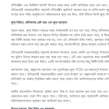
টেলিমেটিক্স এবং ডিজিটাল সাপোর্ট বিবেচনা করার জন্য একটি অতিরিক্ত স্তর যোগ করে। বি
ঐতিহ্যবাহী সরবরাহকারীরা প্রায়শই টেলিমেটিক্স প্ল্যাটফর্ম সরবরাহ করে যা মেশিন ক্লা
পণ্যের সাথে গভীর প্রযুক্তিগত সারিবদ্ধতাকে মূল্য দেয় কিনা, নাকি বিভিন্ন ফ্লিট জুড়ে বিস
মূল্য নির্ধারণ, মালিকানার মোট খরচ এবং মূল্য প্রস্তাব
প্রথম নজরে, মূল্য নির্ধারণ সবচেয়ে সহজ পার্থক্যকারী বলে মনে হতে পারে, কিন্তু মালিকান
অপ্টিমাইজ করা উপাদান এবং উচ্চতর ডিগ্রি পরিমার্জন সহ মেশিন তৈরি করতে পারে, যা নীরব 
করা নির্দিষ্ট কাজের সাথে মূল্যায়ন করা হয়, তখন এই মেশিনগুলি বর্ধিত দক্ষতা, হ্রাসকৃত ড
পরিবেশে দ্রুত চালনা করে শ্রম ঘন্টা কমাতে পারে, উৎপাদনশীলতা বৃদ্ধির মাধ্যমে যেকোনো
ঐতিহ্যবাহী সরবরাহকারীরা প্রায়শই মানসম্মত উৎপাদন, বাল্ক সোর্সিং এবং বিস্তৃত উপাদান
সহ বান্ডিল ডিলের মাধ্যমে ক্রয় করা সহজ হতে পারে। এটি এমন ক্রেতাদের জন্য আকর্ষণীয
অদক্ষতার জন্য হিসাব করা উচিত: একটি কম বিশেষায়িত মিনি ডাম্পার কিছু নির্দিষ্ট টাইট-
রক্ষণাবেক্ষণ খরচ, যন্ত্রাংশের প্রাপ্যতা এবং পুনঃবিক্রয় মূল্য TCO-এর গুরুত্বপূর্ণ উপাদান। 
কমাতে পারে। ঐতিহ্যবাহী সরবরাহকারীরা স্কেল থেকে উপকৃত হন: যন্ত্রাংশগুলি সাধারণত আরও
মেশিনগুলি হয় বাজারে প্রিমিয়াম অর্জন করতে পারে যেখানে সেই কনফিগারেশনের চাহিদা ব
পারে।
আর্থিক মডেলগুলিও সিদ্ধান্তে ভূমিকা রাখে: লিজ বা ভাড়া ব্যবস্থা বৃহৎ ভাড়া বহর এবং নমন
ক্রেতাদের জন্য স্কেল টিপ করতে পারে। পরিশেষে, সর্বোত্তম মূল্য প্রস্তাবটি মেশিনের 
অভিযোজনযোগ্যতা মূল্যায়ন করা অপরিহার্য করে তোলে।
বিতরণ চ্যানেল, লিড টাইম এবং প্রাপ্যতা