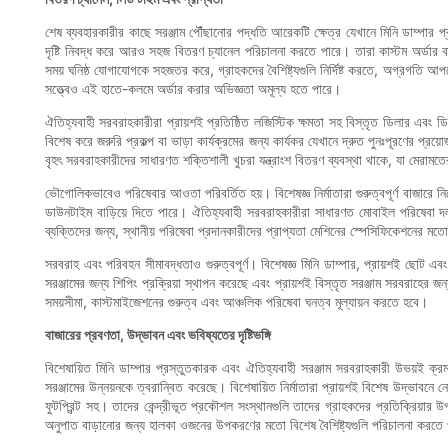
শেষ ব্যবহারকারীর কাছে সরঞ্জাম পৌঁছানোর পদ্ধতি আরেকটি ক্ষেত্র যেখানে মিনি ডাম্পার প
দৃষ্টি নিবদ্ধ করে আরও সহজ বিতরণ চ্যানেল পরিচালনা করতে পারে। তারা কাস্টম অর্ডার বা ন
সময় ঘনিষ্ঠ যোগাযোগকে সহজতর করে, গ্রাহকদের বৈশিষ্ট্যগুলি নির্দিষ্ট করতে, অগ্রগতি আ
সত্ত্বেও এই হাতে-কলমে অর্ডার করার অভিজ্ঞতা অমূল্য হতে পারে।
ঐতিহ্যবাহী সরবরাহকারীরা প্রায়শই প্রতিষ্ঠিত লজিস্টিক ক্ষমতা সহ বিস্তৃত ডিলার এবং ড
বিশেষ করে জরুরি প্রকল্প বা ভাড়া কার্যক্রমের জন্য কার্যকর যেখানে দ্রুত পুনঃপূরণের
বৃহৎ সরবরাহকারীদের সাধারণত শক্তিশালী খুচরা যন্ত্রাংশ বিতরণ ব্যবস্থা থাকে, যা মেরা
ভৌগোলিকভাবেও পরিষেবার আওতা পরিবর্তিত হয়। বিশেষজ্ঞ নির্মাতারা গুরুত্বপূর্ণ বাজারে নি
ডাউনটাইম বাড়িয়ে দিতে পারে। ঐতিহ্যবাহী সরবরাহকারীরা সাধারণত মোবাইল পরিষেবা দলগু
ব্যক্তিদের জন্য, স্থানীয় পরিষেবা প্রদানকারীদের প্রাপ্যতা মেশিনের স্পেসিফিকেশনের মতোই
সরবরাহ এবং পরিবহন সীমাবদ্ধতাও গুরুত্বপূর্ণ। বিশেষজ্ঞ মিনি ডাম্পার, প্রায়শই ছোট
সরঞ্জামের জন্য শিপিং প্রক্রিয়া স্থাপন করেছে এবং প্রায়শই বিস্তৃত সরঞ্জাম সরবরাহে
সময়সীমা, কাস্টমাইজেশনের গুরুত্ব এবং আঞ্চলিক পরিষেবা ঘনত্ব মূল্যায়ন করতে হবে।
বাজারের প্রবণতা, উদ্ভাবন এবং ভবিষ্যতের দৃষ্টিভঙ্গি
বিশেষায়িত মিনি ডাম্পার প্রস্তুতকারক এবং ঐতিহ্যবাহী সরঞ্জাম সরবরাহকারী উভয়ই ক্রমবর
সরঞ্জামের উন্নয়নকে ত্বরান্বিত করেছে। বিশেষায়িত নির্মাতারা প্রায়শই বিশেষ উদ্ভাবনে নে
ফুটপ্রিন্ট সহ। তাদের কেন্দ্রীভূত প্রকৌশল সংস্থানগুলি তাদের গ্রাহকদের প্রতিক্রিয়ার 
অনুপাত বাড়ানোর জন্য হালকা ওজনের উপকরণের মতো বিশেষ বৈশিষ্ট্যগুলি পরিচালনা করতে