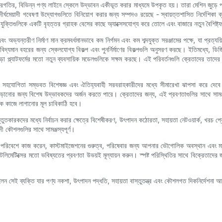
তির, বিভিন্ন পণ্য লাইনে স্কেলে উদ্ভাবন একীভূত করার মাধ্যমে উপকৃত হয়। তারা মেশিন জুড়ে প্রমিত
র্ঘমেয়াদী গবেষণা উদ্যোগগুলিতে বিনিয়োগ করার জন্য সম্পদও রয়েছে - স্বায়ত্তশাসিত নির্দেশিকা ব্
যুক্তিগুলিকে একটি বৃহত্তর গ্রাহক বেসের কাছে অ্যাক্সেসযোগ্য করে তোলে এবং বাজারে নতুন বৈশিষ্ট
এবং অভ্যন্তরীণ নির্মাণ মান ক্রমবর্ধমানভাবে কম নির্গমন এবং কম শব্দযুক্ত সরঞ্জামের পক্ষে, যা প্রত্
 বিদ্যমান বহরের জন্য স্কেলযোগ্য বিকল্প এবং পুনর্নির্মাণের বিকল্পগুলি অনুসরণ করছে। ইতিমধ্যে, ডি
 ভাড়া প্ল্যাটফর্মের মতো নতুন ব্যবসায়িক মডেলগুলিকে সক্ষম করছে। এই পরিবর্তনগুলি ক্রেতাদের তাদ
সহযোগিতা সম্ভবত বিশেষজ্ঞ এবং ঐতিহ্যবাহী সরবরাহকারীদের মধ্যে সীমারেখা ঝাপসা করে দেবে। 
ানোর জন্য বিশেষ উদ্ভাবকদের অর্জন করতে পারে। ক্রেতাদের জন্য, এই প্রবণতাগুলির সাথে সামঞ্জস
িকে কাজে লাগানোর মূল চাবিকাঠি হবে।
্রস্তুতকারকদের মধ্যে নির্বাচন করার ক্ষেত্রে বিশেষীকরণ, উৎপাদন কঠোরতা, সহায়তা নেটওয়ার্ক, খরচ
দী কৌশলগুলির সাথে সামঞ্জস্যপূর্ণ।
যে পরিবেশে কাজ করেন, কাস্টমাইজেশনের গুরুত্ব, পরিষেবার জন্য আপনার ভৌগোলিক অবস্থান এবং মান
লিমেটিক্সের মতো ভবিষ্যতের প্রবণতা উভয়ই মূল্যায়ন করুন। স্পষ্ট পরিস্থিতির সাথে বিক্রেতাদের জ
েই ব্যক্তি যার পণ্য নকশা, উৎপাদন পদ্ধতি, সহায়তা বাস্তুতন্ত্র এবং কৌশলগত দিকনির্দেশনা আপনার