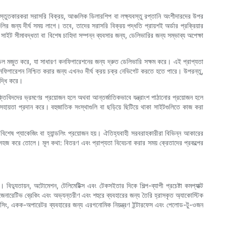
রস্তুতকারকরা সরাসরি বিক্রয়, আঞ্চলিক ডিলারশিপ বা লক্ষ্যবস্তু রপ্তানি অংশীদারদের উপর
র জন্য দীর্ঘ সময় লাগে। তবে, তাদের সরাসরি বিক্রয় পদ্ধতি প্রায়শই অর্ডার প্রক্রিয়ার
ইট সীমাবদ্ধতা বা বিশেষ চাহিদা সম্পন্ন ব্যবসার জন্য, ডেলিভারির জন্য সম্ভাব্য অপেক্ষা
র মডেল মজুত করে, যা সাধারণ কনফিগারেশনের জন্য দ্রুত ডেলিভারি সক্ষম করে। এই প্রাপ্যতা
কনফিগারেশন নিশ্চিত করার জন্য এখনও দীর্ঘ ক্রয় চক্র নেভিগেট করতে হতে পারে। উপরন্তু,
ৃদ্ধি করে।
যুক্তিবিদদের ভ্রমণের প্রয়োজন হলে অথবা আন্তর্জাতিকভাবে যন্ত্রাংশ পাঠানোর প্রয়োজন হলে
হায়তা প্রদান করে। বহুজাতিক সংস্থাগুলি বা ছড়িয়ে ছিটিয়ে থাকা সাইটগুলিতে কাজ করা
শেষ প্যাকেজিং বা হ্যান্ডলিং প্রয়োজন হয়। ঐতিহ্যবাহী সরবরাহকারীরা বিভিন্ন আকারের
হ সহজ করে তোলে। মূল কথা: বিতরণ এবং প্রাপ্যতা বিবেচনা করার সময় ক্রেতাদের প্রকল্পের
বিদ্যুতায়ন, অটোমেশন, টেলিমেটিক্স এবং টেকসইতার দিকে শিল্প-ব্যাপী প্রচেষ্টা কমপ্যাক্ট
, রিজেনারেটিভ ব্রেকিং এবং অভ্যন্তরীণ এবং শহুরে ব্যবহারের জন্য তৈরি হ্রাসকৃত অ্যাকোস্টিক
যালেন্সিং, একক-অপারেটর ব্যবহারের জন্য এরগনোমিক নিয়ন্ত্রণ ইন্টারফেস এবং পেলোড-টু-ওজন