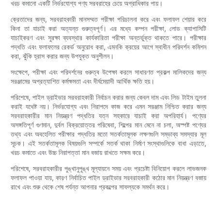
খরচ কমানো একটি নির্ভরযোগ্য পণ্য সরবরাহের চেয়ে অগ্রাধিকার পায়।
ক্রেতাদের জন্য, সরবরাহকারী মানসম্মত পরীক্ষা পরিচালনা করে এবং ফলাফল শেয়ার করে
কিনা তা যাচাই করা অত্যন্ত গুরুত্বপূর্ণ। এর মধ্যে কম্পন পরীক্ষা, লোড ক্যাপাসিটি
যাচাইকরণ এবং সুরক্ষা ব্যবস্থার কার্যকারিতা পরীক্ষা অন্তর্ভুক্ত থাকতে পারে। পরীক্ষার
পদ্ধতি এবং ফলাফলের রেকর্ড অনুরোধ করা, এমনকি ক্রয়ের আগে স্বাধীন পরিদর্শন কমিশন
করা, ঝুঁকি হ্রাস করার জন্য উপযুক্ত অনুশীলন।
সংক্ষেপে, পরীক্ষা এবং পরিদর্শনের গুরুত্ব উপেক্ষা করলে সাধারণত প্রকল্প মালিকদের জন্য
সরঞ্জামের অপ্রত্যাশিত কর্মক্ষমতা এবং দীর্ঘমেয়াদী আর্থিক ক্ষতি হয়।
পরিশেষে, পাইল ড্রাইভার সরবরাহকারী নির্বাচন করার জন্য কেবল দাম এবং লিড টাইম তুলনা
করাই যথেষ্ট নয়। নির্ভরযোগ্য এবং নিরাপদে কাজ করে এমন সরঞ্জাম নিশ্চিত করার জন্য
সরবরাহকারীর মান নিয়ন্ত্রণ পদ্ধতির যত্ন সহকারে যাচাই করা অপরিহার্য। পণ্যের
অসঙ্গতিপূর্ণ গুণমান, দুর্বল বিক্রয়োত্তর পরিষেবা, শিল্পের মান মেনে না চলা, অস্পষ্ট পণ্যের
তথ্য এবং অবহেলিত পরীক্ষার পদ্ধতির মতো সতর্কতামূলক লক্ষণগুলি সম্ভাব্য সমস্যার মূল
সূচক। এই সতর্কতামূলক বিষয়গুলি সম্পর্কে সতর্ক থাকা নির্মাণ সংস্থাগুলিকে বাধা এড়াতে,
খরচ কমাতে এবং উচ্চ নিরাপত্তা মান বজায় রাখতে সক্ষম করে।
পরিশেষে, সরবরাহকারীর পুঙ্খানুপুঙ্খ মূল্যায়নে সময় এবং প্রচেষ্টা বিনিয়োগ করলে লাভজনক
ফলাফল পাওয়া যায়, কারণ নির্বাচিত পাইল ড্রাইভার সরবরাহকারী কঠোর মান নিয়ন্ত্রণ বজায়
রাখে এবং শুরু থেকে শেষ পর্যন্ত আপনার প্রকল্পের সাফল্যকে সমর্থন করে।