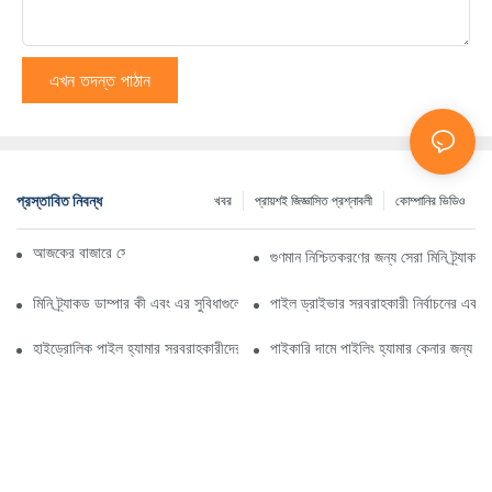
এখন তদন্ত পাঠান
প্রস্তাবিত নিবন্ধ
খবর
প্রায়শই জিজ্ঞাসিত প্রশ্নাবলী
কোম্পানির ভিডিও
আজকের বাজারে সেরা ট্র্যাকড ডাম্প ট্রাক
গুণমান নিশ্চিতকরণের জন্য সেরা মিনি ট্র্যাকড
মিনি ট্র্যাকড ডাম্পার কী এবং এর সুবিধাগুলো কী কী?
পাইল ড্রাইভার সরবরাহকারী নির্বাচনের একটি ব
হাইড্রোলিক পাইল হ্যামার সরবরাহকারীদের বোঝার জন্য আপনার নির্দেশিকা
পাইকারি দামে পাইলিং হ্যামার কেনার জন্য প্রয