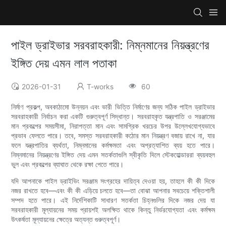
পাইল ড্রাইভার সরবরাহকারী: নিম্নমানের নিয়ন্ত্রণের
ইঙ্গিত দেয় এমন লাল পতাকা
2026-01-31
T-works
60
নির্মাণ প্রকল্প, অবকাঠামো উন্নয়ন এবং ভারী ভিত্তি নির্মাণের জন্য সঠিক পাইল ড্রাইভার
সরবরাহকারী নির্বাচন করা একটি গুরুত্বপূর্ণ সিদ্ধান্ত। সরবরাহকৃত যন্ত্রপাতি ও সরঞ্জামের
মান প্রকল্পের সময়সীমা, নিরাপত্তা মান এবং সামগ্রিক খরচের উপর উল্লেখযোগ্যভাবে
প্রভাব ফেলতে পারে। তবে, সমস্ত সরবরাহকারী কঠোর মান নিয়ন্ত্রণ বজায় রাখে না, যার
ফলে যন্ত্রপাতির ব্যর্থতা, নিম্নমানের কর্মক্ষমতা এবং অপ্রত্যাশিত ব্যয় হতে পারে।
নিম্নমানের নিয়ন্ত্রণের ইঙ্গিত দেয় এমন সতর্কতাগুলি স্বীকৃতি দিলে স্টেকহোল্ডাররা ব্যয়বহুল
ভুল এবং প্রকল্পের ব্যাঘাত থেকে রক্ষা পেতে পারে।
যদি আপনাকে পাইল ড্রাইভিং সরঞ্জাম সংগ্রহের দায়িত্ব দেওয়া হয়, তাহলে কী কী দিকে
নজর রাখতে হবে—এবং কী কী এড়িয়ে চলতে হবে—তা বোঝা আপনার সবচেয়ে শক্তিশালী
সম্পদ হতে পারে। এই নির্দেশিকাটি সাধারণ সতর্কতা চিহ্নগুলির দিকে নজর দেয় যা
সরবরাহকারী মূল্যায়নের সময় প্রায়শই অলক্ষিত থাকে কিন্তু নির্ভরযোগ্যতা এবং কর্মক্ষম
উৎকর্ষতা মূল্যায়নের ক্ষেত্রে অত্যন্ত গুরুত্বপূর্ণ।