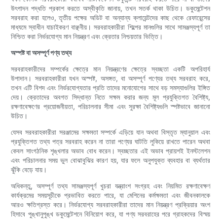
উৎপাদন পদ্ধতি প্রকাশ করতে অস্বীকৃতি জানায়, তখন সতর্ক থাকা উচিত। ডকুমেন্টেশন
সরবরাহ করা হলেও, তৃতীয় পক্ষের অডিট বা অন্যান্য ক্লায়েন্টদের কাছ থেকে রেফারেন্সের
মাধ্যমে স্বাধীন যাচাইকরণ বাঞ্ছনীয়। সরবরাহকারীরা শিল্পের মানগুলির সাথে সামঞ্জস্যপূর্ণ তা
নিশ্চিত করা নির্ভরযোগ্য মান নিয়ন্ত্রণ এবং ক্রেতার নিশ্চয়তার ভিত্তি।
অস্পষ্ট বা অসম্পূর্ণ পণ্য তথ্য
সরবরাহকারীদের সম্পর্কের ক্ষেত্রে মান নিয়ন্ত্রণের ক্ষেত্রে স্বচ্ছতা একটি অপরিহার্য
উপাদান। সরবরাহকারীরা যখন অস্পষ্ট, অসঙ্গত, বা অসম্পূর্ণ পণ্যের তথ্য সরবরাহ করে,
তখন এটি বিশদ এবং নির্ভরযোগ্যতার প্রতি তাদের মনোযোগের সাথে বড় সমস্যাগুলির ইঙ্গিত
দেয়। ক্রেতাদের অবগত সিদ্ধান্ত নিতে সক্ষম করার জন্য মূল প্রযুক্তিগত বৈশিষ্ট্য,
রক্ষণাবেক্ষণের প্রয়োজনীয়তা, পরিচালনার সীমা এবং সুরক্ষা বৈশিষ্ট্যগুলি স্পষ্টভাবে জানানো
উচিত।
যেসব সরবরাহকারীরা সরঞ্জামের সক্ষমতা সম্পর্কে এড়িয়ে যান অথবা বিস্তৃত ম্যানুয়াল এবং
প্রযুক্তিগত তথ্য পত্র সরবরাহ করেন না তারা পণ্যের ঘাটতি লুকিয়ে রাখতে পারেন অথবা
কেবল সাংগঠনিক শৃঙ্খলার অভাব বোধ করেন। স্বচ্ছতার এই অভাব প্রায়শই ইনস্টলেশন
এবং পরিচালনার সময় ভুল বোঝাবুঝির কারণ হয়, যার ফলে অনুপযুক্ত ব্যবহার বা ব্যর্থতার
ঝুঁকি বেড়ে যায়।
অধিকন্তু, অসম্পূর্ণ তথ্য সামঞ্জস্যপূর্ণ খুচরা যন্ত্রাংশ সংগ্রহ এবং নিয়মিত রক্ষণাবেক্ষণ
কার্যক্রমের সময়সূচীকে প্রভাবিত করতে পারে, যা মেশিনের কর্মক্ষমতা এবং জীবনকালকে
আরও ক্ষতিগ্রস্ত করে। নির্ভরযোগ্য সরবরাহকারীরা তাদের মান নিয়ন্ত্রণ প্রক্রিয়ার অংশ
হিসাবে পুঙ্খানুপুঙ্খ ডকুমেন্টেশনে বিনিয়োগ করে, যা পণ্য সরবরাহের পরে গ্রাহকদের বিস্ময়