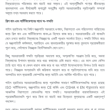
বিক্রয়োত্তর পরিষেবার মান যাচাই করা সম্ভব। এই অন্তর্দৃষ্টিগুলি পণ্যের জীবনচক্র
ব্যবস্থাপনা এবং দীর্ঘমেয়াদী ক্লায়েন্ট সন্তুষ্টির প্রতি সরবরাহকারীর প্রতিশ্রুতি সম্পর্কে
অমূল্য তথ্য সরবরাহ করতে পারে।
শিল্প মান এবং সার্টিফিকেশনের সাথে অ-সম্মতি
পাইল ড্রাইভার সহ নির্মাণ যন্ত্রপাতি সরবরাহে গুণমান, নিরাপত্তা এবং পরিবেশগত দায়িত্বের
জন্য শিল্প মান এবং সার্টিফিকেশন মানদণ্ড হিসেবে কাজ করে। সরবরাহকারীর এই মানগুলি
মেনে চলতে ব্যর্থতা নিম্নমানের নিয়ন্ত্রণের একটি প্রধান সতর্কতা চিহ্ন। সম্মতি নিশ্চিত করে
যে যন্ত্রপাতিটি কর্মক্ষমতা, স্থায়িত্ব এবং ব্যবহারকারীর সুরক্ষার জন্য ন্যূনতম প্রয়োজনীয়তা
পূরণ করে, সেইসাথে নিয়ন্ত্রক নির্দেশিকাগুলি মেনে চলে।
কিছু সরবরাহকারী সম্মতি প্রক্রিয়া অবহেলা করে, অপ্রমাণিত সরঞ্জাম তৈরি করে, অথবা
নিম্নমানের উপাদান ব্যবহার করে খরচ কমানোর চেষ্টা করতে পারে। এর ফলে এমন মেশিন
তৈরি হতে পারে যা কেবল খারাপ কাজ করে না বরং সাইটে উল্লেখযোগ্য বিপদও তৈরি করতে
পারে। নিয়ন্ত্রক সংস্থাগুলি যদি জরিমানা আরোপ করে বা প্রতিস্থাপনের দাবি করে তবে
অসম্মতির ফলে ক্রয়কারী কোম্পানির জন্য আইনি এবং আর্থিক পরিণতিও হতে পারে।
পাইল ড্রাইভার সরবরাহকারীদের জন্য প্রাসঙ্গিক সাধারণ সার্টিফিকেশনগুলির মধ্যে রয়েছে
ISO সার্টিফিকেশন, যন্ত্রপাতির জন্য CE মার্কিং এবং OSHA বা EN স্ট্যান্ডার্ডের মতো
আঞ্চলিক নিরাপত্তা কোডগুলির সাথে সম্মতি। সরবরাহকারীরা ধারাবাহিকভাবে এই
প্রয়োজনীয়তাগুলি পূরণ করে কিনা তা যাচাই করা বিক্রেতা মূল্যায়নের একটি গুরুত্বপূর্ণ
পদক্ষেপ।
যখন কোনও সরবরাহকারী যথাযথ সার্টিফিকেশন ডকুমেন্ট সরবরাহ করতে পারে না বা তাদের