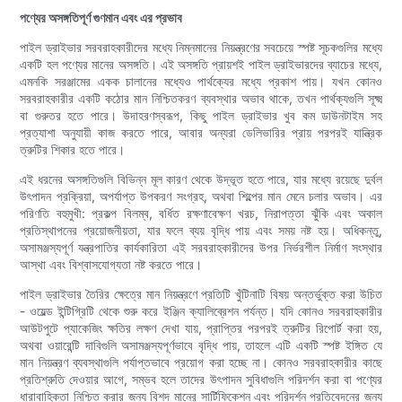
পণ্যের অসঙ্গতিপূর্ণ গুণমান এবং এর প্রভাব
পাইল ড্রাইভার সরবরাহকারীদের মধ্যে নিম্নমানের নিয়ন্ত্রণের সবচেয়ে স্পষ্ট সূচকগুলির মধ্যে
একটি হল পণ্যের মানের অসঙ্গতি। এই অসঙ্গতি প্রায়শই পাইল ড্রাইভারদের ব্যাচের মধ্যে,
এমনকি সরঞ্জামের একক চালানের মধ্যেও পার্থক্যের মধ্যে প্রকাশ পায়। যখন কোনও
সরবরাহকারীর একটি কঠোর মান নিশ্চিতকরণ ব্যবস্থার অভাব থাকে, তখন পার্থক্যগুলি সূক্ষ্ম
বা গুরুতর হতে পারে। উদাহরণস্বরূপ, কিছু পাইল ড্রাইভার খুব কম ডাউনটাইম সহ
প্রত্যাশা অনুযায়ী কাজ করতে পারে, আবার অন্যরা ডেলিভারির প্রায় পরপরই যান্ত্রিক
ত্রুটির শিকার হতে পারে।
এই ধরনের অসঙ্গতিগুলি বিভিন্ন মূল কারণ থেকে উদ্ভূত হতে পারে, যার মধ্যে রয়েছে দুর্বল
উৎপাদন প্রক্রিয়া, অপর্যাপ্ত উপকরণ সংগ্রহ, অথবা শিল্পের মান মেনে চলার অভাব। এর
পরিণতি বহুমুখী: প্রকল্প বিলম্ব, বর্ধিত রক্ষণাবেক্ষণ খরচ, নিরাপত্তা ঝুঁকি এবং অকাল
প্রতিস্থাপনের প্রয়োজনীয়তা, যার ফলে ব্যয় বৃদ্ধি পায় এবং সময় নষ্ট হয়। অধিকন্তু,
অসামঞ্জস্যপূর্ণ যন্ত্রপাতির কার্যকারিতা এই সরবরাহকারীদের উপর নির্ভরশীল নির্মাণ সংস্থার
আস্থা এবং বিশ্বাসযোগ্যতা নষ্ট করতে পারে।
পাইল ড্রাইভার তৈরির ক্ষেত্রে মান নিয়ন্ত্রণে প্রতিটি খুঁটিনাটি বিষয় অন্তর্ভুক্ত করা উচিত
- ওয়েল্ড ইন্টিগ্রিটি থেকে শুরু করে ইঞ্জিন ক্যালিব্রেশন পর্যন্ত। যদি কোনও সরবরাহকারীর
আউটপুটে প্যাকেজিং ক্ষতির লক্ষণ দেখা যায়, প্রাপ্তির পরপরই ত্রুটির রিপোর্ট করা হয়,
অথবা ওয়ারেন্টি দাবিগুলি অসামঞ্জস্যপূর্ণভাবে বৃদ্ধি পায়, তাহলে এটি একটি স্পষ্ট ইঙ্গিত যে
মান নিয়ন্ত্রণ ব্যবস্থাগুলি পর্যাপ্তভাবে প্রয়োগ করা হচ্ছে না। কোনও সরবরাহকারীর কাছে
প্রতিশ্রুতি দেওয়ার আগে, সম্ভব হলে তাদের উৎপাদন সুবিধাগুলি পরিদর্শন করা বা পণ্যের
ধারাবাহিকতা নিশ্চিত করার জন্য বিশদ মানের সার্টিফিকেশন এবং পরিদর্শন প্রতিবেদনের জন্য