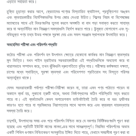
এড়াতে সহায়তা করে।
চুক্তি চূড়ান্ত করার আগে, ক্রেতাদের পণ্যের বিস্তারিত ক্যাটালগ, প্রযুক্তিগত অঙ্কন
এবং ব্যবহারকারীর নির্দেশিকাগুলির উপর জোর দেওয়া উচিত। শিল্পের নিয়ম বা বিশেষজ্ঞের
মতামতের সাথে এই বিবরণগুলির তুলনা করলে অসঙ্গতি বা বাদ পড়া সনাক্ত করতে সাহায্য
করে যা অন্তর্নিহিত মান নিয়ন্ত্রণ সমস্যাগুলি নির্দেশ করতে পারে। উন্মুক্ত যোগাযোগ এবং সু-
নথিভুক্ত পণ্য তথ্য উভয় পক্ষকে সুরক্ষা দেয় এবং সফল সরঞ্জাম স্থাপনকে উৎসাহিত করে।
অবহেলিত পরীক্ষা এবং পরিদর্শন পদ্ধতি
কঠোর পরীক্ষা এবং পরিদর্শন হল উৎপাদন ক্ষেত্রে যেকোনো কার্যকর মান নিয়ন্ত্রণ ব্যবস্থার
মূল ভিত্তি। যখন পাইল ড্রাইভার সরবরাহকারীরা এই পদ্ধতিগুলিকে অবহেলা করে বা
খারাপভাবে সম্পাদন করে, তখন ঝুঁকিগুলি দ্রুতগতিতে বৃদ্ধি পায়। পরীক্ষায় কর্মক্ষমতা দক্ষতা,
চাপের মধ্যে স্থায়িত্ব, সুরক্ষা ব্যবস্থা এবং পরিবেশগত প্রতিরোধ সহ বিস্তৃত পরিসর
অন্তর্ভুক্ত থাকে।
যেসব সরবরাহকারী পর্যাপ্ত পরীক্ষা-নিরীক্ষা করেন না, তারা এমন পণ্য পাঠাতে পারেন যা
অকালে ব্যর্থ হয়, লুকানো ত্রুটি থাকে, অথবা নির্মাণস্থলের কঠিন পরিস্থিতি সহ্য করতে
পারে না। এই ব্যর্থতাগুলি কেবল অপারেশনাল ডাউনটাইমই তৈরি করে না বরং দুর্ঘটনার
কারণও হতে পারে যা শ্রমিকদের নিরাপত্তার সাথে আপস করে এবং ব্যয়বহুল দায়বদ্ধতার
সমস্যা তৈরি করে।
তদুপরি, উৎপাদনের সময় এবং পরে পরিদর্শন নিশ্চিত করে যে নকশার নির্দিষ্টকরণগুলি পূরণ করা
হয়েছে এবং প্রতিটি ইউনিট মানের মানদণ্ডের সাথে সামঞ্জস্যপূর্ণ। নিয়মিত পরিদর্শনের অভাব
একটি শিথিল গুণমান নিশ্চিতকরণ সংস্কৃতির ইঙ্গিত দিতে পারে, যেখানে সময়সীমা পূরণ করা বা