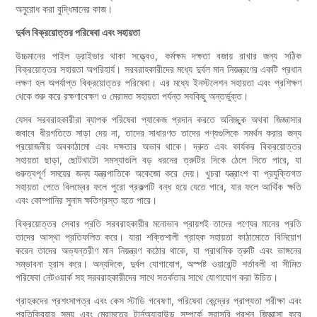
অনুরোধ করা বুদ্ধিমানের কাজ।
দুর্বল বিক্রয়োত্তর পরিষেবা এবং সহায়তা
উচ্চমানের পাইল ড্রাইভার থাকা সত্ত্বেও, কর্মক্ষম দক্ষতা বজায় রাখার জন্য সঠিক
বিক্রয়োত্তর সহায়তা অপরিহার্য। সরবরাহকারীদের মধ্যে দুর্বল মান নিয়ন্ত্রণের একটি প্রধান
লক্ষণ হল অপর্যাপ্ত বিক্রয়োত্তর পরিষেবা। এর মধ্যে ইনস্টলেশন সহায়তা এবং প্রশিক্ষণ
থেকে শুরু করে রক্ষণাবেক্ষণ ও মেরামত সহায়তা পর্যন্ত সবকিছু অন্তর্ভুক্ত।
যেসব সরবরাহকারীরা ব্যাপক পরিষেবা প্যাকেজ প্রদান করতে অনিচ্ছুক অথবা জিজ্ঞাসার
জবাবে ধীরগতিতে সাড়া দেয় না, তাদের সাধারণত তাদের পণ্যগুলিকে সমর্থন করার জন্য
প্রয়োজনীয় অবকাঠামো এবং দক্ষতার অভাব থাকে। দ্রুত এবং কার্যকর বিক্রয়োত্তর
সহায়তা ছাড়া, ছোটখাটো সমস্যাগুলি বড় ধরনের ত্রুটির দিকে ঠেলে দিতে পারে, যা
গুরুত্বপূর্ণ সময়ের জন্য যন্ত্রপাতিকে অকেজো করে দেয়। খুচরা যন্ত্রাংশ বা প্রযুক্তিগত
সহায়তা পেতে বিলম্বের ফলে পুরো প্রকল্পটি বন্ধ হয়ে যেতে পারে, যার ফলে আর্থিক ক্ষতি
এবং কোম্পানির সুনাম ক্ষতিগ্রস্ত হতে পারে।
বিক্রয়োত্তর সেবার প্রতি সরবরাহকারীর মনোভাব প্রায়শই তাদের পণ্যের মানের প্রতি
তাদের আস্থা প্রতিফলিত করে। যারা শক্তিশালী গ্রাহক সহায়তা কাঠামোতে বিনিয়োগ
করেন তাদের অভ্যন্তরীণ মান নিয়ন্ত্রণ কঠোর থাকে, যা প্রাথমিক ত্রুটি এবং ভাঙ্গনের
সম্ভাবনা হ্রাস করে। অন্যদিকে, দুর্বল যোগাযোগ, অস্পষ্ট ওয়ারেন্টি শর্তাবলী বা সীমিত
পরিষেবা নেটওয়ার্ক সহ সরবরাহকারীদের সাথে সতর্কতার সাথে যোগাযোগ করা উচিত।
গ্রাহকদের প্রশংসাপত্র এবং কেস স্টাডি গবেষণা, পরিষেবা কেন্দ্রের প্রাপ্যতা পরীক্ষা এবং
প্রতিক্রিয়ার সময় এবং মেরামতের টার্নঅ্যারাউন্ড সম্পর্কে সরাসরি প্রশ্ন জিজ্ঞাসা করে