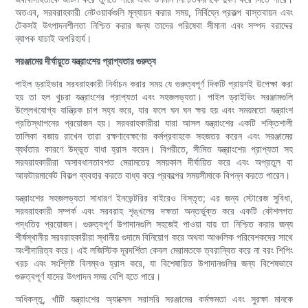
অতএব, সরবরাহকারী নেটওয়ার্কগুলি মূল্যায়ন করার সময়, নির্বিঘ্নে প্রকল্প বাস্তবায়ন এবং
টেকসই উৎপাদনশীলতা নিশ্চিত করার জন্য তাদের পরিষেবা সীমানা এবং সম্পদ বরাদ্দের
ব্যাপক যাচাই অপরিহার্য।
সরঞ্জামের দীর্ঘায়ুতে যন্ত্রাংশের প্রাপ্যতার গুরুত্ব
পাইল ড্রাইভার সরবরাহকারী নির্বাচন করার সময় যে গুরুত্বপূর্ণ দিকটি প্রায়শই উপেক্ষা করা
হয় তা হল খুচরা যন্ত্রাংশের প্রাপ্যতা এবং সহজলভ্যতা। পাইল ড্রাইভিং সরঞ্জামগুলি
উল্লেখযোগ্য যান্ত্রিক চাপ সহ্য করে, যার ফলে ঘন ঘন ক্ষয় হয় এবং সময়মতো যন্ত্রাংশ
প্রতিস্থাপনের প্রয়োজন হয়। সরবরাহকারীরা যারা আসল যন্ত্রাংশের একটি শক্তিশালী
তালিকা বজায় রাখেন তারা রক্ষণাবেক্ষণের কর্মপ্রবাহকে সহজতর করেন এবং সরঞ্জামের
ব্যর্থতার কারণে উদ্ভূত বাধা হ্রাস করেন। বিপরীতে, সীমিত যন্ত্রাংশের প্রাপ্যতা সহ
সরবরাহকারীরা অসাবধানতাবশত মেরামতের সময়কাল দীর্ঘায়িত করে এবং অপ্রতুল বা
আফটারমার্কেট বিকল্প ব্যবহার করতে বাধ্য করে প্রকল্পের সময়সীমাকে বিপন্ন করতে পারেন।
যন্ত্রাংশের সহজলভ্যতা সাধারণ ইনভেন্টরির বাইরেও বিস্তৃত; এর জন্য স্টোরেজ সুবিধা,
সরবরাহকারী সম্পর্ক এবং সরবরাহ শৃঙ্খলের দক্ষতা অন্তর্ভুক্ত করে একটি কৌশলগত
পদ্ধতির প্রয়োজন। গুরুত্বপূর্ণ উপাদানগুলি সহজেই পাওয়া যায় তা নিশ্চিত করার জন্য
শীর্ষস্থানীয় সরবরাহকারীরা স্থানীয় গুদামে বিনিয়োগ করে অথবা আঞ্চলিক পরিবেশকদের সাথে
অংশীদারিত্ব করে। এই লজিস্টিক দূরদর্শিতা কেবল মেরামতকে ত্বরান্বিত করে না বরং শিপিং
খরচ এবং সংশ্লিষ্ট বিলম্বও হ্রাস করে, যা বিশেষায়িত উপাদানগুলির জন্য বিশেষভাবে
গুরুত্বপূর্ণ যাদের উৎপাদন সময় বেশি হতে পারে।
অধিকন্তু, খাঁটি যন্ত্রাংশের অ্যাক্সেস সরাসরি সরঞ্জামের কর্মক্ষমতা এবং সুরক্ষা মানকে