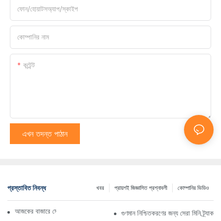
ফোন/হোয়াটসঅ্যাপ/স্কাইপ
কোম্পানির নাম
কন্টেন্ট
এখন তদন্ত পাঠান
প্রস্তাবিত নিবন্ধ
খবর
প্রায়শই জিজ্ঞাসিত প্রশ্নাবলী
কোম্পানির ভিডিও
আজকের বাজারে সেরা ট্র্যাকড ডাম্প ট্রাক
গুণমান নিশ্চিতকরণের জন্য সেরা মিনি ট্র্যাকড