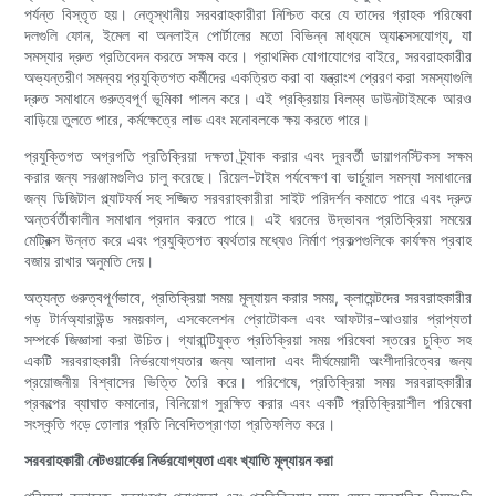
পর্যন্ত বিস্তৃত হয়। নেতৃস্থানীয় সরবরাহকারীরা নিশ্চিত করে যে তাদের গ্রাহক পরিষেবা
দলগুলি ফোন, ইমেল বা অনলাইন পোর্টালের মতো বিভিন্ন মাধ্যমে অ্যাক্সেসযোগ্য, যা
সমস্যার দ্রুত প্রতিবেদন করতে সক্ষম করে। প্রাথমিক যোগাযোগের বাইরে, সরবরাহকারীর
অভ্যন্তরীণ সমন্বয় প্রযুক্তিগত কর্মীদের একত্রিত করা বা যন্ত্রাংশ প্রেরণ করা সমস্যাগুলি
দ্রুত সমাধানে গুরুত্বপূর্ণ ভূমিকা পালন করে। এই প্রক্রিয়ায় বিলম্ব ডাউনটাইমকে আরও
বাড়িয়ে তুলতে পারে, কর্মক্ষেত্রে লাভ এবং মনোবলকে ক্ষয় করতে পারে।
প্রযুক্তিগত অগ্রগতি প্রতিক্রিয়া দক্ষতা ট্র্যাক করার এবং দূরবর্তী ডায়াগনস্টিকস সক্ষম
করার জন্য সরঞ্জামগুলিও চালু করেছে। রিয়েল-টাইম পর্যবেক্ষণ বা ভার্চুয়াল সমস্যা সমাধানের
জন্য ডিজিটাল প্ল্যাটফর্ম সহ সজ্জিত সরবরাহকারীরা সাইট পরিদর্শন কমাতে পারে এবং দ্রুত
অন্তর্বর্তীকালীন সমাধান প্রদান করতে পারে। এই ধরনের উদ্ভাবন প্রতিক্রিয়া সময়ের
মেট্রিক্স উন্নত করে এবং প্রযুক্তিগত ব্যর্থতার মধ্যেও নির্মাণ প্রকল্পগুলিকে কার্যক্ষম প্রবাহ
বজায় রাখার অনুমতি দেয়।
অত্যন্ত গুরুত্বপূর্ণভাবে, প্রতিক্রিয়া সময় মূল্যায়ন করার সময়, ক্লায়েন্টদের সরবরাহকারীর
গড় টার্নঅ্যারাউন্ড সময়কাল, এসকেলেশন প্রোটোকল এবং আফটার-আওয়ার প্রাপ্যতা
সম্পর্কে জিজ্ঞাসা করা উচিত। গ্যারান্টিযুক্ত প্রতিক্রিয়া সময় পরিষেবা স্তরের চুক্তি সহ
একটি সরবরাহকারী নির্ভরযোগ্যতার জন্য আলাদা এবং দীর্ঘমেয়াদী অংশীদারিত্বের জন্য
প্রয়োজনীয় বিশ্বাসের ভিত্তি তৈরি করে। পরিশেষে, প্রতিক্রিয়া সময় সরবরাহকারীর
প্রকল্পের ব্যাঘাত কমানোর, বিনিয়োগ সুরক্ষিত করার এবং একটি প্রতিক্রিয়াশীল পরিষেবা
সংস্কৃতি গড়ে তোলার প্রতি নিবেদিতপ্রাণতা প্রতিফলিত করে।
সরবরাহকারী নেটওয়ার্কের নির্ভরযোগ্যতা এবং খ্যাতি মূল্যায়ন করা