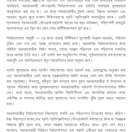
পরিষেবা কভারেজ, যন্ত্রাংশের প্রাপ্যতা এবং প্রতিক্রিয়ার সময় যেমন ব্যবহারিক বিষয়গুলি
অপরিহার্য, সরবরাহকারী নেটওয়ার্কের নির্ভরযোগ্যতা এবং খ্যাতির সামগ্রিক মূল্যায়নকে
অবমূল্যায়ন করা যায় না। এর মধ্যে সরবরাহকারীর ট্র্যাক রেকর্ড, শিল্পের অবস্থান এবং
সরবরাহ শৃঙ্খল জুড়ে গুণমান নিশ্চিতকরণের প্রতি প্রতিশ্রুতি অন্তর্ভুক্ত থাকে। একটি
স্বনামধন্য সরবরাহকারী নেটওয়ার্ক প্রায়শই বছরের পর বছর অভিজ্ঞতা, শক্তিশালী ক্লায়েন্ট
প্রশংসাপত্র এবং শিল্প মান মেনে চলার সার্টিফিকেশনকে মূর্ত করে।
নির্ভরযোগ্যতা বহুমুখী — এর মধ্যে রয়েছে নির্দিষ্টকরণ পূরণকারী সরঞ্জাম সরবরাহ, পরিষেবা
চুক্তি মেনে চলা এবং স্বচ্ছ যোগাযোগ বজায় রাখা। ধারাবাহিক নির্ভরযোগ্যতার জন্য
পরিচিত সরবরাহকারীরা নির্মাণ সংস্থা, তাদের প্রকল্প পরিচালক এবং পরিচালনা দলগুলির
মধ্যে আস্থা তৈরি করে। এই খ্যাতি কম প্রযুক্তিগত বিস্ময়, পূর্বাভাসযোগ্য রক্ষণাবেক্ষণের
সময়সূচী এবং সামগ্রিকভাবে মসৃণ সহযোগিতার মধ্যে অনুবাদ করে।
খ্যাতি মূল্যায়নের জন্য স্বাধীন পর্যালোচনার সাথে পরামর্শ করা, রেফারেন্সের অনুরোধ করা
এবং সরবরাহকারীরা একই ধরণের প্রকল্পগুলিকে সমর্থন করেছে এমন কেস স্টাডি বিশ্লেষণ
করা প্রয়োজন। উপরন্তু, স্বীকৃত শিল্প সংস্থার সাথে যুক্ত সরবরাহকারীরা বা উদ্ভাবন বা
গ্রাহক পরিষেবার জন্য পুরষ্কারপ্রাপ্ত সরবরাহকারীরা প্রায়শই বিশ্বাসযোগ্যতার ইঙ্গিত
দেয়। অন্য স্তরে, সরবরাহকারীর আর্থিক স্থিতিশীলতা এবং সাংগঠনিক কাঠামো বোঝা
দেউলিয়া বা সম্পদের ঘাটতির মতো ব্যাঘাতের সাথে সম্পর্কিত ঝুঁকি হ্রাস করতে সহায়তা
করে।
সরবরাহকারীর নির্ভরযোগ্যতা নিরাপত্তা সম্মতি এবং পরিবেশগত বিবেচনার সাথেও জড়িত।
উচ্চ নিরাপত্তা মানদণ্ডের প্রতি প্রতিশ্রুতিবদ্ধ নেটওয়ার্কগুলি কর্মক্ষেত্রে ঘটনা বা নিয়ন্ত্রক
লঙ্ঘনের ঝুঁকি হ্রাস করে, কেবল সরঞ্জাম সরবরাহের বাইরেও আরও মূল্য যোগ করে।
সংক্ষেপে, সরবরাহকারী নির্বাচনে নির্ভরযোগ্যতা এবং খ্যাতি একীভূত করা লেনদেনের সাথে