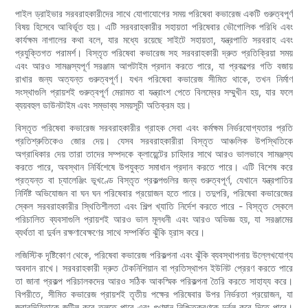
পাইল ড্রাইভার সরবরাহকারীদের সাথে যোগাযোগের সময় পরিষেবা কভারেজ একটি গুরুত্বপূর্ণ
বিষয় হিসেবে আবির্ভূত হয়। এটি সরবরাহকারীর সহায়তা পরিষেবার ভৌগোলিক পরিধি এবং
কার্যক্ষম নাগালের কথা বলে, যার মধ্যে রয়েছে সাইটে সহায়তা, যন্ত্রপাতি সরবরাহ এবং
প্রযুক্তিগত পরামর্শ। বিস্তৃত পরিষেবা কভারেজ সহ সরবরাহকারী দ্রুত প্রতিক্রিয়া সময়
এবং আরও সামঞ্জস্যপূর্ণ সরঞ্জাম আপটাইম প্রদান করতে পারে, যা প্রকল্পের গতি বজায়
রাখার জন্য অত্যন্ত গুরুত্বপূর্ণ। যখন পরিষেবা কভারেজ সীমিত থাকে, তখন নির্মাণ
সংস্থাগুলি প্রায়শই গুরুত্বপূর্ণ মেরামত বা যন্ত্রাংশ পেতে বিলম্বের সম্মুখীন হয়, যার ফলে
ব্যয়বহুল ডাউনটাইম এবং সম্ভাব্য সময়সূচী অতিক্রম হয়।
বিস্তৃত পরিষেবা কভারেজ সরবরাহকারীর গ্রাহক সেবা এবং কর্মক্ষম নির্ভরযোগ্যতার প্রতি
প্রতিশ্রুতিকেও জোর দেয়। যেসব সরবরাহকারীরা বিস্তৃত আঞ্চলিক উপস্থিতিকে
অগ্রাধিকার দেয় তারা তাদের সম্পদকে ক্লায়েন্টের চাহিদার সাথে আরও ভালভাবে সামঞ্জস্য
করতে পারে, অবস্থান নির্বিশেষে উপযুক্ত সমাধান প্রদান করতে পারে। এটি বিশেষ করে
প্রত্যন্ত বা চ্যালেঞ্জিং ভূখণ্ডে বিস্তৃত প্রকল্পগুলির জন্য গুরুত্বপূর্ণ, যেখানে যন্ত্রপাতির
নির্দিষ্ট অভিযোজন বা ঘন ঘন পরিষেবার প্রয়োজন হতে পারে। তদুপরি, পরিষেবা কভারেজের
স্কেল সরবরাহকারীর স্থিতিশীলতা এবং শিল্প খ্যাতি নির্দেশ করতে পারে - বিস্তৃত স্কেলে
পরিচালিত ব্যবসাগুলি প্রায়শই আরও ভাল মূলধনী এবং আরও অভিজ্ঞ হয়, যা সরঞ্জামের
ব্যর্থতা বা দুর্বল রক্ষণাবেক্ষণের সাথে সম্পর্কিত ঝুঁকি হ্রাস করে।
লজিস্টিক দৃষ্টিকোণ থেকে, পরিষেবা কভারেজ পরিকল্পনা এবং ঝুঁকি ব্যবস্থাপনায় উল্লেখযোগ্য
অবদান রাখে। সরবরাহকারী দ্রুত টেকনিশিয়ান বা প্রতিস্থাপন ইউনিট প্রেরণ করতে পারে
তা জানা প্রকল্প পরিচালকদের আরও সঠিক আকস্মিক পরিকল্পনা তৈরি করতে সাহায্য করে।
বিপরীতে, সীমিত কভারেজ প্রায়শই তৃতীয় পক্ষের পরিষেবার উপর নির্ভরতা প্রয়োজন, যা
জবাবদিহিতাকে জটিল করে তুলতে পারে এবং গুণমান নিশ্চিতকরণকে দুর্বল করে দিতে পারে।