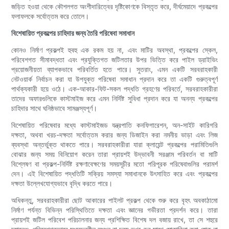
জড়িত হওয়া থেকে কৌশলগত অংশীদারিত্বের দৃষ্টিকোণকে বিস্তৃত করে, দীর্ঘমেয়াদে প্রকল্পের
ফলাফলকে সর্বোত্তম করে তোলে।
বিশেষায়িত প্রকল্পের চাহিদার জন্য তৈরি পরিষেবা সমাধান
কোনও নির্মাণ প্রকল্পই হুবহু এক রকম হয় না, এবং মাটির অবস্থা, প্রকল্পের স্কেল,
পরিবেশগত সীমাবদ্ধতা এবং প্রযুক্তিগত জটিলতার উপর ভিত্তি করে পাইল ড্রাইভিং
প্রয়োজনীয়তা ব্যাপকভাবে পরিবর্তিত হতে পারে। সুতরাং, এমন একটি সরবরাহকারী
নেটওয়ার্ক নির্বাচন করা যা উপযুক্ত পরিষেবা সমাধান প্রদান করে তা একটি গুরুত্বপূর্ণ
পার্থক্যকারী হয়ে ওঠে। এক-আকার-ফিট-সকল পদ্ধতি গ্রহণের পরিবর্তে, সরবরাহকারীরা
তাদের অফারগুলিকে কাস্টমাইজ করে এমন নির্দিষ্ট সুবিধা প্রদান করে যা অনন্য প্রকল্পের
চাহিদার সাথে ঘনিষ্ঠভাবে সামঞ্জস্যপূর্ণ।
বিশেষায়িত পরিষেবার মধ্যে কাস্টমাইজড যন্ত্রপাতি কনফিগারেশন, অন-সাইট কারিগরি
দক্ষতা, অথবা খরচ-দক্ষতা সর্বোত্তম করার জন্য ডিজাইন করা নমনীয় ভাড়া এবং লিজ
ব্যবস্থা অন্তর্ভুক্ত থাকতে পারে। সরবরাহকারীরা যারা ক্লায়েন্ট প্রকল্পের পরামিতিগুলি
বোঝার জন্য সময় বিনিয়োগ করেন তারা প্রায়শই উদ্ভাবনী সরঞ্জাম পরিবর্তন বা মাটি
বিশ্লেষণ বা প্রকল্প-নির্দিষ্ট রক্ষণাবেক্ষণের সময়সূচীর মতো পরিপূরক পরিষেবাগুলির পরামর্শ
দেন। এই বিশেষায়িত পদ্ধতিটি সক্রিয় সমস্যা সমাধানকে উৎসাহিত করে এবং প্রকল্পের
দক্ষতা উল্লেখযোগ্যভাবে বৃদ্ধি করতে পারে।
অধিকন্তু, সরবরাহকারীরা ছোট আকারের পাইলট প্রকল্প থেকে শুরু করে বৃহৎ অবকাঠামো
নির্মাণ পর্যন্ত বিভিন্ন পরিস্থিতিতে দক্ষতা এবং জ্ঞানের গভীরতা প্রদর্শন করে। তারা
প্রায়শই জটিল পরিবেশ পরিচালনার জন্য প্রশিক্ষিত বিশেষ দল বজায় রাখে, তা সে শহুরে