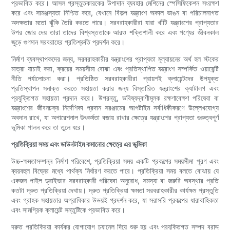
প্রভাবিত করে। আসল প্রস্তুতকারকের উপাদান ব্যবহার মেশিনের স্পেসিফিকেশন সংরক্ষণ
করে এবং সামঞ্জস্যতা নিশ্চিত করে, যেখানে বিকল্প যন্ত্রাংশ অকাল ভাঙন বা পরিচালনাগত
অদক্ষতার মতো ঝুঁকি তৈরি করতে পারে। সরবরাহকারীরা যারা খাঁটি যন্ত্রাংশের প্রাপ্যতার
উপর জোর দেয় তারা তাদের বিশ্বস্ততাকে আরও শক্তিশালী করে এবং পণ্যের জীবনকাল
জুড়ে গুণমান সরবরাহের প্রতিশ্রুতি প্রদর্শন করে।
নির্মাণ ব্যবস্থাপকদের জন্য, সরবরাহকারীর যন্ত্রাংশের প্রাপ্যতা মূল্যায়নের অর্থ হল স্টকের
মাত্রা যাচাই করা, ক্রয়ের সময়সীমা বোঝা এবং প্রতিস্থাপিত যন্ত্রাংশ সম্পর্কিত ওয়ারেন্টি
নীতি পর্যালোচনা করা। প্রতিষ্ঠিত সরবরাহকারীরা প্রায়শই ক্লায়েন্টদের উপযুক্ত
প্রতিস্থাপন সনাক্ত করতে সহায়তা করার জন্য বিস্তারিত যন্ত্রাংশের ক্যাটালগ এবং
প্রযুক্তিগত সহায়তা প্রদান করে। উপরন্তু, ভবিষ্যদ্বাণীমূলক রক্ষণাবেক্ষণ পরিষেবা বা
যন্ত্রাংশের জীবনচক্র নির্দেশিকা প্রদান সরঞ্জামের আপটাইম সর্বাধিকীকরণে উল্লেখযোগ্য
অবদান রাখে, যা অপারেশনাল উৎকর্ষতা বজায় রাখার ক্ষেত্রে যন্ত্রাংশের প্রাপ্যতা গুরুত্বপূর্ণ
ভূমিকা পালন করে তা তুলে ধরে।
প্রতিক্রিয়া সময় এবং ডাউনটাইম কমানোর ক্ষেত্রে এর ভূমিকা
উচ্চ-ক্ষমতাসম্পন্ন নির্মাণ পরিবেশে, প্রতিক্রিয়া সময় একটি প্রকল্পের সময়সীমা পূরণ এবং
ব্যয়বহুল বিঘ্নের মধ্যে পার্থক্য নির্ধারণ করতে পারে। প্রতিক্রিয়া সময় বলতে বোঝায় যে
একজন পাইল ড্রাইভার সরবরাহকারী পরিষেবা অনুরোধ, সমস্যা বা জরুরি অবস্থার প্রতি
কতটা দ্রুত প্রতিক্রিয়া দেখায়। দ্রুত প্রতিক্রিয়া ক্ষমতা সরবরাহকারীর কার্যক্ষম প্রস্তুতি
এবং গ্রাহক সহায়তার অগ্রাধিকার উভয়ই প্রদর্শন করে, যা সরাসরি প্রকল্পের ধারাবাহিকতা
এবং সামগ্রিক ক্লায়েন্ট সন্তুষ্টিকে প্রভাবিত করে।
দ্রুত প্রতিক্রিয়া কার্যকর যোগাযোগ চ্যানেল দিয়ে শুরু হয় এবং প্রযুক্তিগত সম্পদ বরাদ্দ