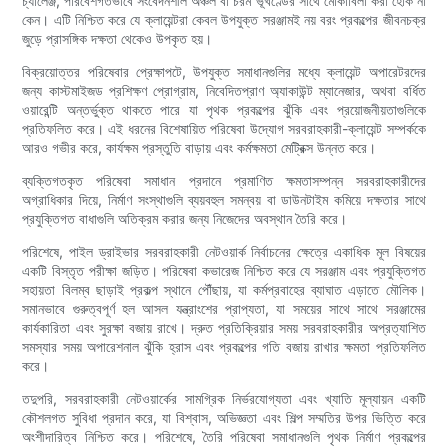
চ্যালেঞ্জ, পরিবেশগতভাবে সংবেদনশীল অঞ্চল বা চরম ভূখণ্ডের সাথে মোকাবিলা করা হোক না
কেন। এটি নিশ্চিত করে যে ক্লায়েন্টরা কেবল উপযুক্ত সরঞ্জামই নয় বরং প্রকল্পের জীবনচক্র
জুড়ে প্রাসঙ্গিক দক্ষতা থেকেও উপকৃত হয়।
বিক্রয়োত্তর পরিষেবার প্রেক্ষাপটে, উপযুক্ত সমাধানগুলির মধ্যে ক্লায়েন্ট অপারেটরদের
জন্য কাস্টমাইজড প্রশিক্ষণ প্রোগ্রাম, নিবেদিতপ্রাণ অ্যাকাউন্ট ম্যানেজার, অথবা বর্ধিত
ওয়ারেন্টি অন্তর্ভুক্ত থাকতে পারে যা পৃথক প্রকল্পের ঝুঁকি এবং প্রয়োজনীয়তাগুলিকে
প্রতিফলিত করে। এই ধরনের বিশেষায়িত পরিষেবা উদ্যোগ সরবরাহকারী-ক্লায়েন্ট সম্পর্ককে
আরও গভীর করে, কার্যক্ষম প্রস্তুতি বাড়ায় এবং কর্মক্ষমতা মেট্রিক্স উন্নত করে।
ব্যক্তিগতকৃত পরিষেবা সমাধান প্রদানে প্রমাণিত ক্ষমতাসম্পন্ন সরবরাহকারীদের
অগ্রাধিকার দিয়ে, নির্মাণ সংস্থাগুলি ব্যয়বহুল সমন্বয় বা ডাউনটাইম কমিয়ে দক্ষতার সাথে
প্রযুক্তিগত বাধাগুলি অতিক্রম করার জন্য নিজেদের অবস্থান তৈরি করে।
পরিশেষে, পাইল ড্রাইভার সরবরাহকারী নেটওয়ার্ক নির্বাচনের ক্ষেত্রে একাধিক মূল বিষয়ের
একটি বিস্তৃত পরীক্ষা জড়িত। পরিষেবা কভারেজ নিশ্চিত করে যে সরঞ্জাম এবং প্রযুক্তিগত
সহায়তা বিলম্ব ছাড়াই প্রকল্প স্থানে পৌঁছায়, যা কর্মপ্রবাহের ব্যাঘাত এড়াতে মৌলিক।
সমানভাবে গুরুত্বপূর্ণ হল আসল যন্ত্রাংশের প্রাপ্যতা, যা সময়ের সাথে সাথে সরঞ্জামের
কার্যকারিতা এবং সুরক্ষা বজায় রাখে। দ্রুত প্রতিক্রিয়ার সময় সরবরাহকারীর অপ্রত্যাশিত
সমস্যার সময় অপারেশনাল ঝুঁকি হ্রাস এবং প্রকল্পের গতি বজায় রাখার ক্ষমতা প্রতিফলিত
করে।
তদুপরি, সরবরাহকারী নেটওয়ার্কের সামগ্রিক নির্ভরযোগ্যতা এবং খ্যাতি মূল্যায়ন একটি
কৌশলগত সুবিধা প্রদান করে, যা বিশ্বাস, অভিজ্ঞতা এবং শিল্প সম্মতির উপর ভিত্তি করে
অংশীদারিত্ব নিশ্চিত করে। পরিশেষে, তৈরি পরিষেবা সমাধানগুলি পৃথক নির্মাণ প্রকল্পের