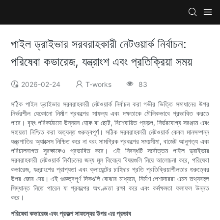
পাইল ড্রাইভার সরবরাহকারী নেটওয়ার্ক নির্বাচন:
পরিষেবা কভারেজ, যন্ত্রাংশ এবং প্রতিক্রিয়া সময়
2026-02-24
T-works
83
সঠিক পাইল ড্রাইভার সরবরাহকারী নেটওয়ার্ক নির্বাচন করা গভীর ভিত্তি সমাধানের উপর
নির্ভরশীল যেকোনো নির্মাণ প্রকল্পের সাফল্য এবং দক্ষতাকে মৌলিকভাবে প্রভাবিত করতে
পারে। বৃহৎ পরিকাঠামো উন্নয়ন হোক বা ছোট, বিশেষায়িত প্রকল্প, নির্ভরযোগ্য সরঞ্জাম এবং
সহায়তা নিশ্চিত করা অত্যন্ত গুরুত্বপূর্ণ। সঠিক সরবরাহকারী নেটওয়ার্ক কেবল মানসম্পন্ন
যন্ত্রপাতির অ্যাক্সেস নিশ্চিত করে না বরং সামগ্রিক প্রকল্পের সময়সীমা, বাজেট আনুগত্য এবং
পরিচালনাগত সুরক্ষাকেও প্রভাবিত করে। এই নিবন্ধটি সর্বোত্তম পাইল ড্রাইভার
সরবরাহকারী নেটওয়ার্ক নির্বাচনের জন্য মূল বিবেচ্য বিষয়গুলি নিয়ে আলোচনা করে, পরিষেবা
কভারেজ, যন্ত্রাংশের প্রাপ্যতা এবং ক্লায়েন্টের চাহিদার প্রতি প্রতিক্রিয়াশীলতার গুরুত্বের
উপর জোর দেয়। এই গুরুত্বপূর্ণ দিকগুলি বোঝার মাধ্যমে, নির্মাণ পেশাদাররা এমন তথ্যবহুল
সিদ্ধান্ত নিতে পারেন যা প্রকল্পের অখণ্ডতা রক্ষা করে এবং কর্মক্ষমতা ফলাফল উন্নত
করে।
পরিষেবা কভারেজ এবং প্রকল্প সাফল্যের উপর এর প্রভাব