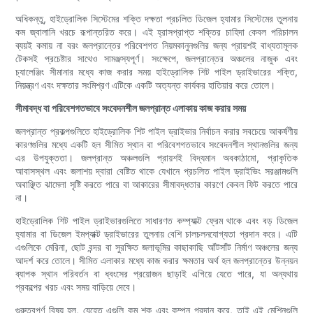
অধিকন্তু, হাইড্রোলিক সিস্টেমের শক্তি দক্ষতা প্রচলিত ডিজেল হ্যামার সিস্টেমের তুলনায়
কম জ্বালানি খরচে রূপান্তরিত করে। এই হ্রাসপ্রাপ্ত শক্তির চাহিদা কেবল পরিচালন
ব্যয়ই কমায় না বরং জলপ্রান্তের পরিবেশগত নিয়মকানুনগুলির জন্য প্রায়শই বাধ্যতামূলক
টেকসই প্রচেষ্টার সাথেও সামঞ্জস্যপূর্ণ। সংক্ষেপে, জলপ্রান্তের অঞ্চলের নাজুক এবং
চ্যালেঞ্জিং সীমানার মধ্যে কাজ করার সময় হাইড্রোলিক শিট পাইল ড্রাইভারের শক্তি,
নিয়ন্ত্রণ এবং দক্ষতার সংমিশ্রণ এটিকে একটি অত্যন্ত কার্যকর হাতিয়ার করে তোলে।
সীমাবদ্ধ বা পরিবেশগতভাবে সংবেদনশীল জলপ্রান্ত এলাকায় কাজ করার সময়
জলপ্রান্ত প্রকল্পগুলিতে হাইড্রোলিক শিট পাইল ড্রাইভার নির্বাচন করার সবচেয়ে আকর্ষণীয়
কারণগুলির মধ্যে একটি হল সীমিত স্থান বা পরিবেশগতভাবে সংবেদনশীল স্থানগুলির জন্য
এর উপযুক্ততা। জলপ্রান্ত অঞ্চলগুলি প্রায়শই বিদ্যমান অবকাঠামো, প্রাকৃতিক
আবাসস্থল এবং জলাশয় দ্বারা বেষ্টিত থাকে যেখানে প্রচলিত পাইল ড্রাইভিং সরঞ্জামগুলি
অবাঞ্ছিত ঝামেলা সৃষ্টি করতে পারে বা আকারের সীমাবদ্ধতার কারণে কেবল ফিট করতে পারে
না।
হাইড্রোলিক শিট পাইল ড্রাইভারগুলিতে সাধারণত কম্প্যাক্ট ফ্রেম থাকে এবং বড় ডিজেল
হ্যামার বা ডিজেল ইমপ্যাক্ট ড্রাইভারের তুলনায় বেশি চালচলনযোগ্যতা প্রদান করে। এটি
এগুলিকে মেরিনা, ছোট বন্দর বা সুরক্ষিত জলাভূমির কাছাকাছি আঁটসাঁট নির্মাণ অঞ্চলের জন্য
আদর্শ করে তোলে। সীমিত এলাকার মধ্যে কাজ করার ক্ষমতার অর্থ হল জলপ্রান্তের উন্নয়ন
ব্যাপক স্থান পরিবর্তন বা ধ্বংসের প্রয়োজন ছাড়াই এগিয়ে যেতে পারে, যা অন্যথায়
প্রকল্পের খরচ এবং সময় বাড়িয়ে দেবে।
গুরুত্বপূর্ণ বিষয় হল, যেহেতু এগুলি কম শক এবং কম্পন প্রদান করে, তাই এই মেশিনগুলি