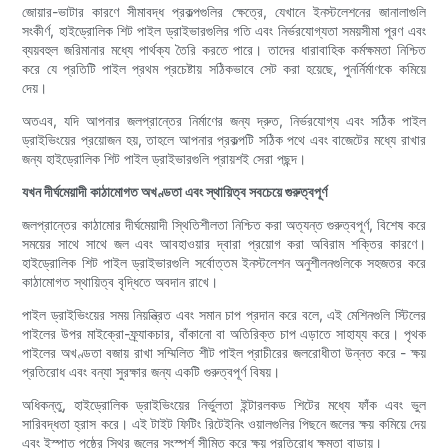
জোয়ার-ভাটার কারণে সীমাবদ্ধ প্রকল্পগুলির ক্ষেত্রে, যেখানে ইনস্টলেশনের জানালাগুলি
সংকীর্ণ, হাইড্রোলিক শিট পাইল ড্রাইভারগুলির গতি এবং নির্ভরযোগ্যতা সময়সীমা পূরণ এবং
ব্যয়বহুল জরিমানার মধ্যে পার্থক্য তৈরি করতে পারে। তাদের ধারাবাহিক কর্মক্ষমতা নিশ্চিত
করে যে প্রতিটি পাইল প্রথম প্রচেষ্টায় সঠিকভাবে সেট করা হয়েছে, পুনর্নির্মাণকে কমিয়ে
দেয়।
অতএব, যদি আপনার জলপ্রান্তের নির্মাণের জন্য দ্রুত, নির্ভরযোগ্য এবং সঠিক পাইল
ড্রাইভিংয়ের প্রয়োজন হয়, তাহলে আপনার প্রকল্পটি সঠিক পথে এবং বাজেটের মধ্যে রাখার
জন্য হাইড্রোলিক শিট পাইল ড্রাইভারগুলি প্রায়শই সেরা পছন্দ।
যখন দীর্ঘমেয়াদী কাঠামোগত অখণ্ডতা এবং স্থায়িত্ব সবচেয়ে গুরুত্বপূর্ণ
জলপ্রান্তের কাঠামোর দীর্ঘমেয়াদী স্থিতিশীলতা নিশ্চিত করা অত্যন্ত গুরুত্বপূর্ণ, বিশেষ করে
সময়ের সাথে সাথে জল এবং আবহাওয়ার দ্বারা প্রয়োগ করা অবিরাম শক্তির কারণে।
হাইড্রোলিক শিট পাইল ড্রাইভারগুলি সর্বোত্তম ইনস্টলেশন অনুশীলনগুলিকে সহজতর করে
কাঠামোগত স্থায়িত্ব বৃদ্ধিতে অবদান রাখে।
পাইল ড্রাইভিংয়ের সময় নিয়ন্ত্রিত এবং সমান চাপ প্রদান করে বলে, এই মেশিনগুলি স্টিলের
পাইলের উপর মাইক্রো-ফ্র্যাকচার, বাঁকানো বা অতিরিক্ত চাপ এড়াতে সাহায্য করে। পৃথক
পাইলের অখণ্ডতা বজায় রাখা সম্মিলিত শীট পাইল প্রাচীরের জলরোধীতা উন্নত করে - ক্ষয়
প্রতিরোধ এবং বন্যা সুরক্ষার জন্য একটি গুরুত্বপূর্ণ বিষয়।
অধিকন্তু, হাইড্রোলিক ড্রাইভিংয়ের নির্ভুলতা ইন্টারলকড শিটের মধ্যে ফাঁক এবং ভুল
সারিবদ্ধতা হ্রাস করে। এই টাইট ফিটিং রিটেইনিং ওয়ালগুলির পিছনে জলের ক্ষয় কমিয়ে দেয়
এবং ইস্পাত পৃষ্ঠের স্থির জলের সংস্পর্শ সীমিত করে ক্ষয় প্রতিরোধ ক্ষমতা বাড়ায়।