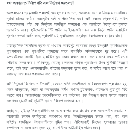
যখন জলপ্রান্ত নির্মাণে গতি এবং নির্ভুলতা গুরুত্বপূর্ণ
জলপ্রান্তের প্রকল্পগুলি প্রায়শই আবহাওয়ার জানালা, জোয়ারের ধরণ বা নিয়ন্ত্রক সময়সীমার
দ্বারা চালিত কঠোর সময়সূচীর অধীনে পরিচালিত হয়। এই ধরনের প্রেক্ষাপটে, পাইল
ইনস্টলেশনের গতি এবং নির্ভুলতা সামগ্রিক সময়রেখা এবং বাজেটকে উল্লেখযোগ্যভাবে
প্রভাবিত করে। হাইড্রোলিক শিট পাইল ড্রাইভারগুলি দ্রুত এবং নির্ভুল পাইল ড্রাইভিং
প্রদানে দক্ষতা অর্জন করে, প্রায়শই এই ফ্রন্টগুলিতে অন্যান্য বিকল্পগুলিকে ছাড়িয়ে যায়।
হাইড্রোলিক সিস্টেমের ক্রমাগত পাওয়ার আউটপুট আঘাতের মধ্যে ইমপ্যাক্ট হ্যামারগুলিকে
পুনঃস্থাপন এবং পুনঃশক্তি প্রদানের সাথে সম্পর্কিত ডাউনটাইমকে দূর করে। এটি
অপারেটরদের একটি স্থির ড্রাইভিং ছন্দ বজায় রাখতে এবং দক্ষতার সাথে লক্ষ্য গভীরতায়
পৌঁছাতে সক্ষম করে। অধিকন্তু, যেহেতু চালকদের শক্তি প্রয়োগের উপর সুনির্দিষ্ট নিয়ন্ত্রণ
থাকে, তাই তারা ওভারড্রাইভিং পাইলের সম্ভাবনা হ্রাস করে, যা ক্ষতির কারণ হতে পারে বা
ব্যয়বহুল সমন্বয়ের প্রয়োজন হতে পারে।
এই নির্ভুলতা বিশেষভাবে উপকারী, যেখানে ঘনিষ্ঠ সহনশীলতা সারিবদ্ধকরণের প্রয়োজন হয়,
যেমন বাল্কহেড, পিয়ার বা কফারড্যাম নির্মাণ যেখানে ইন্টারলকিং পাইলগুলি পুরোপুরি ফিট
করতে হবে। অপারেটরের তাৎক্ষণিকভাবে বল পর্যবেক্ষণ এবং নিয়ন্ত্রণ করার ক্ষমতা বারবার
সংশোধন ছাড়াই এই সুনির্দিষ্ট স্থান নির্ধারণে সহায়তা করে।
এছাড়াও, হাইড্রোলিক ড্রাইভিংয়ের ফলে কম্পন কমে যাওয়ার ফলে সংবেদনশীল সরঞ্জাম বা
কাছাকাছি চলমান কার্যক্রমের আশেপাশে কাজ নিরবচ্ছিন্নভাবে চলতে পারে, যার ফলে
সাইটের সামগ্রিক উৎপাদনশীলতা বৃদ্ধি পায়। ঐতিহ্যবাহী ডিজেল হ্যামারের তুলনায়
রক্ষণাবেক্ষণও সহজ এবং দ্রুত হয়, যা মেশিনের ডাউনটাইম কমিয়ে দেয়।