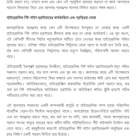
তৈরি করতে চান, তাহলে কখন এবং কেন এই প্রযুক্তি ব্যবহার করবেন তা জানা আপনাকে
সচেতন সিদ্ধান্ত নিতে এবং আপনার প্রকল্পের সাফল্য নিশ্চিত করতে সক্ষম করবে।
হাইড্রোলিক শিট পাইল ড্রাইভারের কার্যকারিতা এবং প্রক্রিয়া বোঝা
জলপ্রান্তিক প্রকল্পের জন্য কেন এটি বিশেষভাবে উপযুক্ত তা বোঝার জন্য একটি
হাইড্রোলিক শিট পাইল ড্রাইভার কীভাবে কাজ করে তা বোঝা অপরিহার্য। এর মূল অংশে,
এই মেশিনটি স্টিলের শিটের স্তূপগুলিকে মাটিতে ঠেলে দেওয়ার জন্য হাইড্রোলিক শক্তি
ব্যবহার করে। চালিকা শক্তি হাইড্রোলিক সিলিন্ডার থেকে আসে যা যথেষ্ট চাপ তৈরি করে,
যার ফলে মেশিনটি অত্যন্ত নির্ভুলতার সাথে স্তূপে নিয়ন্ত্রিত, শক্তিশালী আঘাত করতে
পারে।
ঐতিহ্যবাহী ইমপ্যাক্ট হ্যামারের বিপরীতে, হাইড্রোলিক শিট পাইল ড্রাইভারগুলি মসৃণ শক্তি
সঞ্চালন প্রদান করে, যার ফলে কম্পন এবং শব্দ কম হয়। জলাশয়ের কাছে এটি বিশেষভাবে
গুরুত্বপূর্ণ, যেখানে পরিবেশগত বিঘ্ন কমানো এবং সংলগ্ন কাঠামোর ক্ষতি রোধ করা প্রায়শই
প্রয়োজনীয়। অতিরিক্তভাবে, হাইড্রোলিক্স ধারাবাহিক স্ট্রাইকিং ফোর্স প্রদান করে, যার
অর্থ হল শিট পাইলগুলিকে অতিরিক্ত ড্রাইভিং বা অতিরিক্ত ক্ষতির ঝুঁকি ছাড়াই সঠিক
গভীরতায় চালিত করা যেতে পারে।
এই ব্যবস্থায় সাধারণত একটি কম্পনকারী হাতুড়ি বা হাইড্রোলিক পাম্প দ্বারা পরিচালিত
স্ট্যাটিক প্রেস-ইন সিস্টেম অন্তর্ভুক্ত থাকে। অপারেটররা রিয়েল-টাইমে ড্রাইভিং গতি
এবং বল সামঞ্জস্য করতে পারে, যার অর্থ হল ঘন বালি, নরম কাদামাটি, অথবা জলপ্রান্তের
স্থানে পাওয়া পাথুরে স্তরের মতো জটিল মাটির পরিস্থিতিতেও শীট পাইলগুলি ইনস্টল করা
যেতে পারে। এই বহুমুখীতার কারণেই হাইড্রোলিক শীট পাইল ড্রাইভারগুলি সামুদ্রিক এবং
বন্দর নির্মাণে একটি প্রধান ভিত্তি হয়ে উঠেছে।