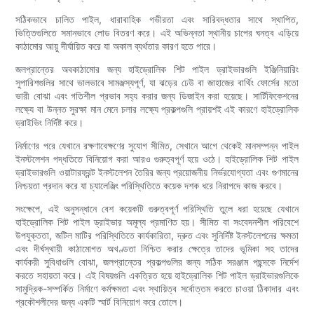
সঠিকভাবে চালিত পাইল, ধারাবাহিক গভীরতা এবং সারিবদ্ধতার সাথে স্থাপিত,
ভিত্তিগুলিতে সমানভাবে লোড বিতরণ করে। এই অভিন্নতা স্থানীয় চাপের ঘনত্ব এড়িয়ে
কাঠামোর আয়ু দীর্ঘায়িত করে যা অকাল ব্যর্থতার কারণ হতে পারে।
জলপ্রান্তের অবকাঠামোর জন্য হাইড্রোলিক শিট পাইল ড্রাইভারগুলি ইঞ্জিনিয়ারিং
সুপারিশগুলির সাথে ভালভাবে সামঞ্জস্যপূর্ণ, যা ঝড়ের ঢেউ বা জাহাজের বার্থিং ফোর্সের মতো
ভারী বোঝা এবং গতিশীল প্রভাব সহ্য করার জন্য ডিজাইন করা হয়েছে। সার্টিফিকেশনের
লক্ষ্যে বা উন্নত সুরক্ষা মান মেনে চলার লক্ষ্যে প্রকল্পগুলি প্রায়শই এই কারণে হাইড্রোলিক
ড্রাইভিং নির্দিষ্ট করে।
নির্মাণের পরে যেখানে রক্ষণাবেক্ষণের সুযোগ সীমিত, সেখানে আগে থেকেই মানসম্পন্ন পাইল
ইনস্টলেশন পদ্ধতিতে বিনিয়োগ করা আরও গুরুত্বপূর্ণ হয়ে ওঠে। হাইড্রোলিক শিট পাইল
ড্রাইভারগুলি ওয়াটারফ্রন্ট ইনস্টলেশন তৈরির জন্য প্রয়োজনীয় নির্ভরযোগ্যতা এবং গুণমানের
নিশ্চয়তা প্রদান করে যা চ্যালেঞ্জিং পরিস্থিতিতে কয়েক দশক ধরে নিরাপদে কাজ করবে।
সংক্ষেপে, এই অনুসন্ধানে বেশ কয়েকটি গুরুত্বপূর্ণ পরিস্থিতি তুলে ধরা হয়েছে যেখানে
হাইড্রোলিক শিট পাইল ড্রাইভার অমূল্য প্রমাণিত হয়। সীমিত বা সংবেদনশীল পরিবেশে
উপযুক্ততা, জটিল মাটির পরিস্থিতিতে কার্যকারিতা, দ্রুত এবং সুনির্দিষ্ট ইনস্টলেশনের ক্ষমতা
এবং দীর্ঘস্থায়ী কাঠামোগত অখণ্ডতা নিশ্চিত করার ক্ষেত্রে তাদের ভূমিকা সহ তাদের
কার্যকরী সুবিধাগুলি বোঝা, জলপ্রান্তের প্রকল্পগুলির জন্য সঠিক সরঞ্জাম পছন্দকে নির্দেশ
করতে সহায়তা করে। এই বিষয়গুলি একত্রিত হয়ে হাইড্রোলিক শিট পাইল ড্রাইভারগুলিকে
সামুদ্রিক-সম্পর্কিত নির্মাণে কর্মক্ষমতা এবং স্থায়িত্ব সর্বোত্তম করতে চাওয়া ঠিকাদার এবং
প্রকৌশলীদের জন্য একটি স্মার্ট বিনিয়োগ করে তোলে।