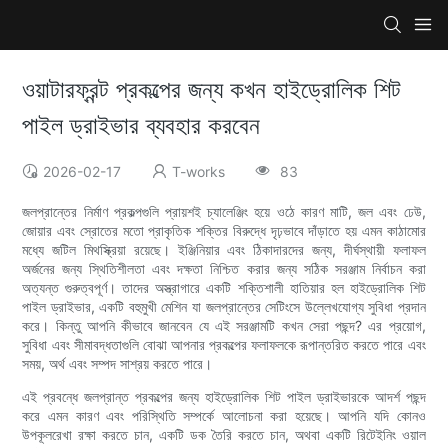
ওয়াটারফ্রন্ট প্রকল্পের জন্য কখন হাইড্রোলিক শিট
পাইল ড্রাইভার ব্যবহার করবেন
2026-02-17
T-works
83
জলপ্রান্তের নির্মাণ প্রকল্পগুলি প্রায়শই চ্যালেঞ্জিং হয়ে ওঠে কারণ মাটি, জল এবং ঢেউ,
জোয়ার এবং স্রোতের মতো প্রাকৃতিক শক্তির বিরুদ্ধে দৃঢ়ভাবে দাঁড়াতে হয় এমন কাঠামোর
মধ্যে জটিল মিথস্ক্রিয়া রয়েছে। ইঞ্জিনিয়ার এবং ঠিকাদারদের জন্য, দীর্ঘস্থায়ী ফলাফল
অর্জনের জন্য স্থিতিশীলতা এবং দক্ষতা নিশ্চিত করার জন্য সঠিক সরঞ্জাম নির্বাচন করা
অত্যন্ত গুরুত্বপূর্ণ। তাদের অস্ত্রাগারে একটি শক্তিশালী হাতিয়ার হল হাইড্রোলিক শিট
পাইল ড্রাইভার, একটি বহুমুখী মেশিন যা জলপ্রান্তের সেটিংসে উল্লেখযোগ্য সুবিধা প্রদান
করে। কিন্তু আপনি কীভাবে জানবেন যে এই সরঞ্জামটি কখন সেরা পছন্দ? এর প্রয়োগ,
সুবিধা এবং সীমাবদ্ধতাগুলি বোঝা আপনার প্রকল্পের ফলাফলকে রূপান্তরিত করতে পারে এবং
সময়, অর্থ এবং সম্পদ সাশ্রয় করতে পারে।
এই প্রবন্ধে জলপ্রান্ত প্রকল্পের জন্য হাইড্রোলিক শিট পাইল ড্রাইভারকে আদর্শ পছন্দ
করে এমন কারণ এবং পরিস্থিতি সম্পর্কে আলোচনা করা হয়েছে। আপনি যদি কোনও
উপকূলরেখা রক্ষা করতে চান, একটি ডক তৈরি করতে চান, অথবা একটি রিটেইনিং ওয়াল