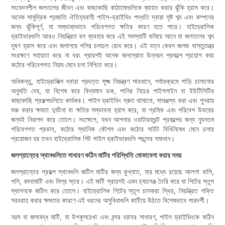
সংবেদনশীল জলতলের জীবন এবং কাছাকাছি কাঠামোগুলিকে ব্যাহত করার ঝুঁকি হ্রাস করে।
অনেক সামুদ্রিক প্রজাতি ঐতিহ্যবাহী পাইল-ড্রাইভিং পদ্ধতি দ্বারা সৃষ্ট শব্দ এবং কম্পনের
জন্য ঝুঁকিপূর্ণ, যা সম্ভাব্যভাবে পরিবেশগত ক্ষতির কারণ হতে পারে। হাইড্রোলিক
ড্রাইভারগুলি আরও নিয়ন্ত্রিত বল ব্যবহার করে এই সমস্যাটি কমিয়ে আনে যা জলতলের শব্দ
দূষণ হ্রাস করে এবং জলাশয়ে পলির চলাচল রোধ করে। এই যত্ন কেবল জলজ বাস্তুতন্ত্র
সংরক্ষণে সহায়তা করে না বরং প্রায়শই অনেক জলস্রোত উন্নয়ন প্রকল্পে প্রয়োগ করা
কঠোর পরিবেশগত নিয়ম মেনে চলা নিশ্চিত করে।
অধিকন্তু, হাইড্রোলিক্স দ্বারা প্রদত্ত সূক্ষ্ম নিয়ন্ত্রণ সাবধানে, পর্যায়ক্রমে গাড়ি চালানোর
অনুমতি দেয়, যা বিশেষ করে বিদ্যমান ডক, পানির নিচের পাইপলাইন বা ইউটিলিটির
কাছাকাছি প্রকল্পগুলিতে কার্যকর। পাইল ড্রাইভিং দ্রুত থামানো, সামঞ্জস্য করা এবং পুনরায়
শুরু করার ক্ষমতা দুর্ঘটনা বা ক্ষতির সম্ভাবনা হ্রাস করে, যা শ্রমিক এবং পরিবেশ উভয়ের
জন্যই নিরাপদ করে তোলে। সংক্ষেপে, যখন আপনার ওয়াটারফ্রন্ট প্রকল্পের জন্য ন্যূনতম
পরিবেশগত প্রভাব, কঠোর স্থানিক কৌশল এবং কঠোর সাইট বিধিনিষেধ মেনে চলার
প্রয়োজন হয় তখন হাইড্রোলিক শিট পাইল ড্রাইভারগুলি পছন্দের সমাধান।
জলপ্রান্তের স্থানগুলিতে সাধারণ কঠিন মাটির পরিস্থিতি মোকাবেলা করার সময়
জলপ্রান্তের প্রকল্প স্থানগুলি জটিল মাটির জন্য কুখ্যাত, যার মধ্যে রয়েছে আলগা বালি,
পলি, কাদামাটি এবং মিশ্র স্তর। এই মাটি প্রায়শই এমন চ্যালেঞ্জ তৈরি করে যা শিটের স্তূপ
স্থাপনকে জটিল করে তোলে। হাইড্রোলিক শিটের স্তূপ চালকরা স্থির, নিয়ন্ত্রিত শক্তি
সরবরাহ করার ক্ষমতার কারণে এই ধরনের অসুবিধাগুলি কাটিয়ে উঠতে বিশেষভাবে পারদর্শী।
নরম বা জলাবদ্ধ মাটি, যা উপকূলরেখা এবং বন্দর বরাবর সাধারণ, পাইল ড্রাইভিংকে কঠিন