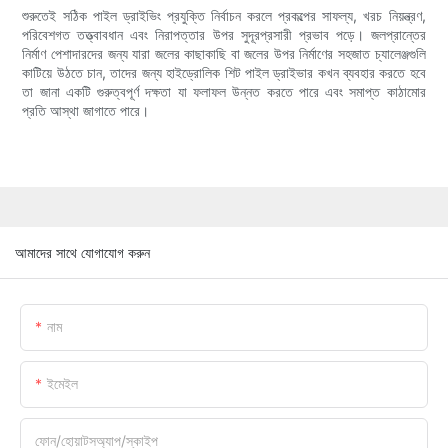
শুরুতেই সঠিক পাইল ড্রাইভিং প্রযুক্তি নির্বাচন করলে প্রকল্পের সাফল্য, খরচ নিয়ন্ত্রণ,
পরিবেশগত তত্ত্বাবধান এবং নিরাপত্তার উপর সুদূরপ্রসারী প্রভাব পড়ে। জলপ্রান্তের
নির্মাণ পেশাদারদের জন্য যারা জলের কাছাকাছি বা জলের উপর নির্মাণের সহজাত চ্যালেঞ্জগুলি
কাটিয়ে উঠতে চান, তাদের জন্য হাইড্রোলিক শিট পাইল ড্রাইভার কখন ব্যবহার করতে হবে
তা জানা একটি গুরুত্বপূর্ণ দক্ষতা যা ফলাফল উন্নত করতে পারে এবং সমাপ্ত কাঠামোর
প্রতি আস্থা জাগাতে পারে।
আমাদের সাথে যোগাযোগ করুন
নাম
ইমেইল
ফোন/হোয়াটসঅ্যাপ/স্কাইপ