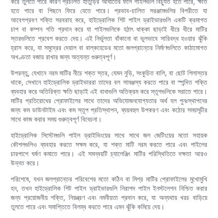
করে তুলতে পারে কারণ প্রচলিত হাতুড়ির আঘাতের ফলে পাইলগুলি বিচ্যুত হতে পারে, ক্ষতি
হতে পারে বা পিছনে ফিরে যেতে পারে। প্রভাব-চালিত সরঞ্জামগুলির বিপরীতে যা
আবেগপ্রবণ শক্তি সরবরাহ করে, হাইড্রোলিক শিট পাইল ড্রাইভারগুলি একটি ক্রমাগত
চাপ বা কম্পন গতি প্রদান করে যা পাইলগুলিকে হঠাৎ ধাক্কা ছাড়াই ধীরে ধীরে মাটির
স্তরগুলিতে প্রবেশ করতে দেয়। এই নির্ভুলতা বাঁকানো বা ভুলভাবে সারিবদ্ধ হওয়ার ঝুঁকি
হ্রাস করে, যা সমুদ্রের দেয়াল বা বাল্কহেডের মতো জলপ্রান্তের নির্মাণগুলিতে কাঠামোগত
অখণ্ডতা বজায় রাখার জন্য অত্যন্ত গুরুত্বপূর্ণ।
উপরন্তু, যেখানে নরম মাটির নীচে শক্ত স্তর, যেমন নুড়ি, সংকুচিত বালি, বা ছোট শিলাস্তর
থাকে, সেখানে হাইড্রোলিক ড্রাইভাররা তাদের বল সামঞ্জস্য করতে পারে বা স্পন্দিত শক্তি
ব্যবহার করে অতিরিক্ত ক্ষতি ছাড়াই এই বাধাগুলি অতিক্রম করে স্তূপগুলিকে সরাতে পারে।
মাটির প্রতিরোধের প্রোফাইলের সাথে তাদের অভিযোজনযোগ্যতার অর্থ হল পুনঃস্থাপনের
জন্য কম ডাউনটাইম এবং কম স্তূপ প্রতিস্থাপন, ব্যয়বহুল উপকরণ এবং কঠোর সময়সূচীর
সাথে কাজ করার সময় গুরুত্বপূর্ণ বিবেচনা।
হাইড্রোলিক সিস্টেমগুলি পাইল ড্রাইভিংয়ের সাথে সাথে জল জেটিংয়ের মতো সহায়ক
কৌশলগুলিও ব্যবহার করতে সক্ষম করে, যা শক্ত মাটি নরম করতে পারে এবং পাইলের
চারপাশে ঘর্ষণ কমাতে পারে। এই সমন্বয়টি চ্যালেঞ্জিং মাটির পরিস্থিতিতে দক্ষতা আরও
উন্নত করে।
পরিশেষে, যখন জলপ্রান্তের পরিবেশের মতো কঠিন বা মিশ্র মাটির প্রোফাইলের মুখোমুখি
হন, তখন হাইড্রোলিক শিট পাইল ড্রাইভারগুলি নিরাপদ পাইল ইনস্টলেশন নিশ্চিত করার
জন্য প্রয়োজনীয় শক্তি, নিয়ন্ত্রণ এবং নমনীয়তা প্রদান করে, যা অন্যথায় খরচ বাড়িয়ে
তুলতে পারে এবং সমাপ্তিতে বিলম্ব করতে পারে এমন ঝুঁকি কমিয়ে দেয়।