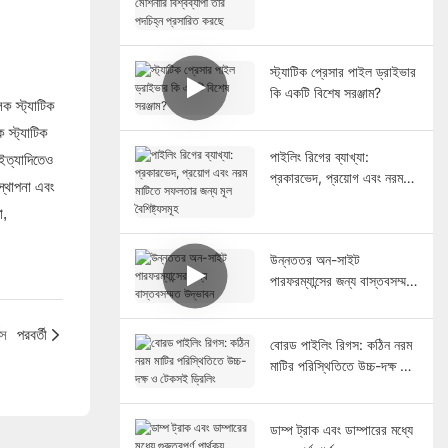
বিশ্বব্যাপী তার পদচিহ্ন
প্রসারিত করছে
স্ট্যাটিক প্রেসার পাইল ড্রাইভার
কি একটি বিশেষ সরঞ্জাম?
ক স্ট্যাটিক
 স্ট্যাটিক
পাইলিং রিগের ব্যাখ্যা:
 ইত্যাদিতেও
প্রকারভেদ, প্রয়োগ এবং নরম
স্থাপনা এবং
মাটিতে সফলতার জন্য মূল
া,
বৈশিষ্ট্যসমূহ
উন্নততর অন-সাইট
পারফরম্যান্সের জন্য বাস্তবসম্মত
উদ্ভাবন
কস
পরবর্তী
বোরড পাইলিং রিগস: কঠিন নরম
মাটির পরিস্থিতিতে উচ্চ-দক্ষ ও
টেকসই ড্রিলিং
ডাম্প ট্রাক এবং ডাম্পারের মধ্যে