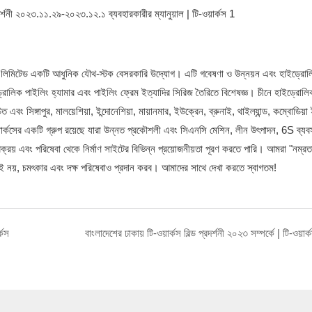
ং কোং লিমিটেড একটি আধুনিক যৌথ-স্টক বেসরকারি উদ্যোগ। এটি গবেষণা ও উন্নয়ন এবং হাইড্রোলি
্রোলিক পাইলিং হ্যামার এবং পাইলিং ফ্রেম ইত্যাদির সিরিজ তৈরিতে বিশেষজ্ঞ। চীনে হাইড্রোলিক
এবং সিঙ্গাপুর, মালয়েশিয়া, ইন্দোনেশিয়া, মায়ানমার, ইউক্রেন, ব্রুনাই, থাইল্যান্ড, কম্বোডিয়া
-ওয়ার্কসের একটি গ্রুপ রয়েছে যারা উন্নত প্রকৌশলী এবং সিএনসি মেশিন, লীন উৎপাদন, 6S ব্যব
রয় এবং পরিষেবা থেকে নির্মাণ সাইটের বিভিন্ন প্রয়োজনীয়তা পূরণ করতে পারি। আমরা "নম্রত
ই নয়, চমৎকার এবং দক্ষ পরিষেবাও প্রদান করব। আমাদের সাথে দেখা করতে স্বাগতম!
্কস
বাংলাদেশের ঢাকায় টি-ওয়ার্কস বিল্ড প্রদর্শনী ২০২৩ সম্পর্কে | টি-ওয়ার্