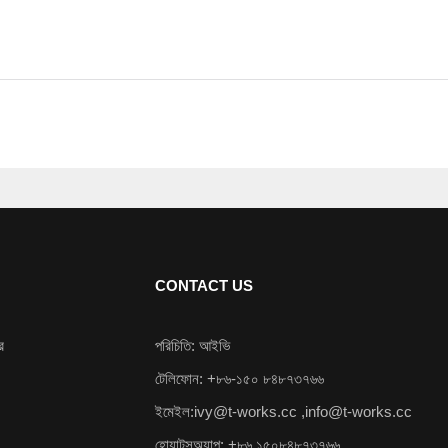
CONTACT US
র
পরিচিতি: আইভি
টেলিফোন: +৮৬-১৫০ ৮৪৮৭৩৭৬৬
ইমেইল:
ivy@t-works.cc
,
info@t-works.cc
হোয়াটসঅ্যাপ: +৮৬ ১৫০৮৪৮৭৩৭৬৬