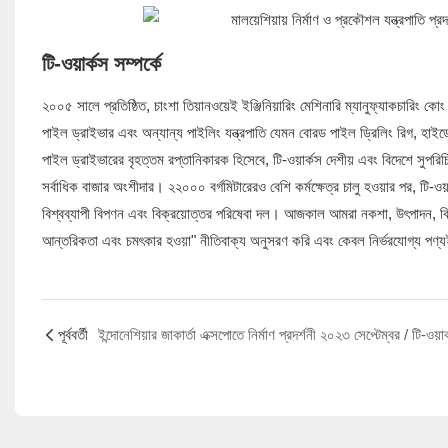
টি-ওয়ার্কস সম্পর্কে
২০০৫ সালে প্রতিষ্ঠিত, চাংশা তিয়ানওয়েই ইঞ্জিনিয়ারিং মেশিনারি ম্যানুফ্যাকচারি
পাইল ড্রাইভার এবং অন্যান্য পাইলিং যন্ত্রপাতি যেমন বোরড পাইল ড্রিলিং রিগ, হাইড
পাইল ড্রাইভারের বৃহত্তম রপ্তানিকারক হিসেবে, টি-ওয়ার্কস দেশীয় এবং বিদেশে সুপরিচিত 
সর্বাধিক বাজার অংশীদার। ২২০০০ বর্গমিটারেরও বেশি কর্মক্ষেত্র চালু হওয়ার পর, টি
বিশ্বব্যাপী বিপণন এবং বিক্রয়োত্তর পরিষেবা দল। আজকাল আমরা নকশা, উৎপাদন, বিক্
আন্তরিকতা এবং চমৎকার হওয়া" নীতিবাক্য অনুসরণ করি এবং কেবল নির্ভরযোগ্য পণ্য
পূর্ববর্তী
ইন্দোনেশিয়ার জাকার্তা এক্সপোতে নির্মাণ প্রদর্শনী ২০২৩ সেপ্টেম্বর / টি-ওয়ার