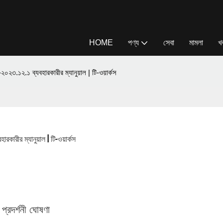
HOME
পণ্য
সেবা
মামলা
খ
-২০২৩.১২.১ ব্যবহারকারীর ম্যানুয়াল | টি-ওয়ার্কস
রকারীর ম্যানুয়াল | টি-ওয়ার্কস
প্রদর্শনী ঘোষণা