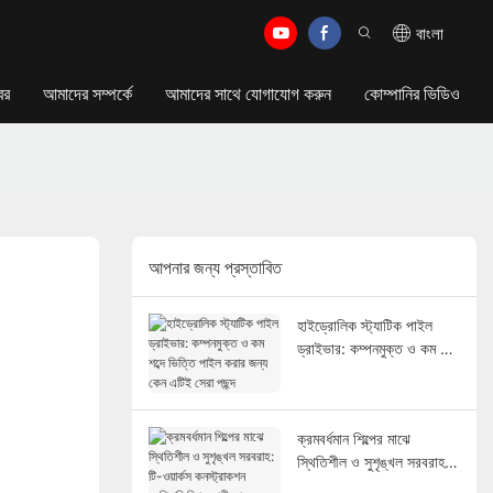
বাংলা
বর
আমাদের সম্পর্কে
আমাদের সাথে যোগাযোগ করুন
কোম্পানির ভিডিও
আপনার জন্য প্রস্তাবিত
হাইড্রোলিক স্ট্যাটিক পাইল
ড্রাইভার: কম্পনমুক্ত ও কম শব্দে
ভিত্তি পাইল করার জন্য কেন
এটিই সেরা পছন্দ
ক্রমবর্ধমান শিল্পের মাঝে
স্থিতিশীল ও সুশৃঙ্খল সরবরাহ:
টি-ওয়ার্কস কনস্ট্রাকশন মেশিনারি