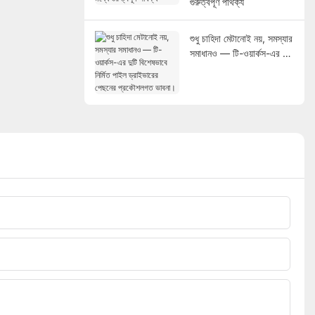
গুরুত্বপূর্ণ পার্থক্য
শুধু চাহিদা মেটানোই নয়, সমস্যার
সমাধানও — টি-ওয়ার্কস-এর দুটি
বিশেষভাবে নির্মিত পাইল
ড্রাইভারের পেছনের
প্রকৌশলগত ভাবনা।