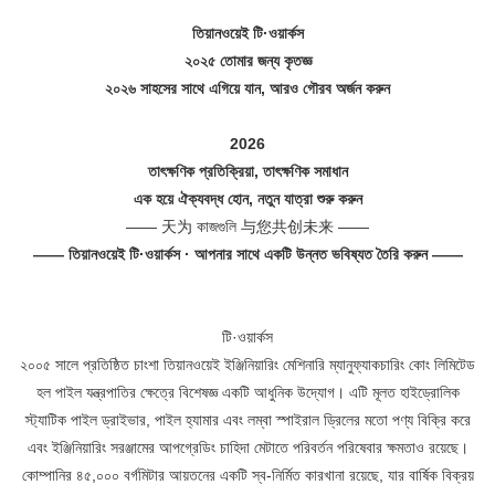
তিয়ানওয়েই টি·ওয়ার্কস
২০২৫ তোমার জন্য কৃতজ্ঞ
২০২৬ সাহসের সাথে এগিয়ে যান, আরও গৌরব অর্জন করুন
2026
তাৎক্ষণিক প্রতিক্রিয়া, তাৎক্ষণিক সমাধান
এক হয়ে ঐক্যবদ্ধ হোন, নতুন যাত্রা শুরু করুন
—— 天为 কাজগুলি 与您共创未来 ——
—— তিয়ানওয়েই টি·ওয়ার্কস · আপনার সাথে একটি উন্নত ভবিষ্যত তৈরি করুন ——
টি·ওয়ার্কস
২০০৫ সালে প্রতিষ্ঠিত চাংশা তিয়ানওয়েই ইঞ্জিনিয়ারিং মেশিনারি ম্যানুফ্যাকচারিং কোং লিমিটেড
হল পাইল যন্ত্রপাতির ক্ষেত্রে বিশেষজ্ঞ একটি আধুনিক উদ্যোগ। এটি মূলত হাইড্রোলিক
স্ট্যাটিক পাইল ড্রাইভার, পাইল হ্যামার এবং লম্বা স্পাইরাল ড্রিলের মতো পণ্য বিক্রি করে
এবং ইঞ্জিনিয়ারিং সরঞ্জামের আপগ্রেডিং চাহিদা মেটাতে পরিবর্তন পরিষেবার ক্ষমতাও রয়েছে।
কোম্পানির ৪৫,০০০ বর্গমিটার আয়তনের একটি স্ব-নির্মিত কারখানা রয়েছে, যার বার্ষিক বিক্রয়