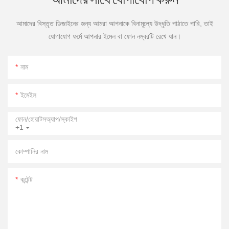
আমাদের বিস্তৃত ডিজাইনের জন্য আমরা আপনাকে বিনামূল্যে উদ্ধৃতি পাঠাতে পারি, তাই
যোগাযোগ ফর্মে আপনার ইমেল বা ফোন নম্বরটি রেখে যান।
নাম
ইমেইল
ফোন/হোয়াটসঅ্যাপ/স্কাইপ
+1
কোম্পানির নাম
কন্টেন্ট