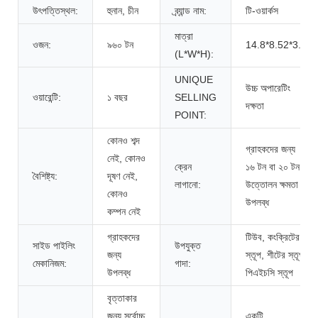
উৎপত্তিস্থল:
হুনান, চীন
ব্র্যান্ড নাম:
টি-ওয়ার্কস
মাত্রা
ওজন:
৯৬০ টন
14.8*8.52*3.4
(L*W*H):
UNIQUE
উচ্চ অপারেটিং
ওয়ারেন্টি:
১ বছর
SELLING
দক্ষতা
POINT:
কোনও শব্দ
গ্রাহকদের জন্য
নেই, কোনও
ক্রেন
১৬ টন বা ২০ টন
বৈশিষ্ট্য:
দূষণ নেই,
লাগানো:
উত্তোলন ক্ষমতা
কোনও
উপলব্ধ
কম্পন নেই
গ্রাহকদের
টিউব, কংক্রিটের
সাইড পাইলিং
উপযুক্ত
জন্য
স্তূপ, শীটের স্তূপ,
মেকানিজম:
গাদা:
উপলব্ধ
পিএইচসি স্তূপ
বৃত্তাকার
জন্য সর্বোচ্চ
একটি