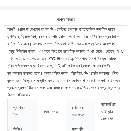
পণ্যের বিবরণ
আপনি এখানে যা দেখছেন তা হল টি-ওয়ার্কসের চমৎকার হাইড্রোলিক স্ট্যাটিক পাইল
ড্রাইভার, ড্রিলিং রিগ, ক্রলার ডাম্পার ট্রাক। আশা করা হচ্ছে এটি শিল্পের প্রবণতাকে
এগিয়ে নিয়ে যাবে। আমাদের কোম্পানি গবেষণা ও উন্নয়ন এবং প্রযুক্তির আপগ্রেডে
প্রচুর বিনিয়োগ করছে। এর ফলে অবশেষে প্রাথমিক ফলাফল পাওয়া গেছে। যেহেতু PHC
পাইল সাইলেন্ট পাইলিংয়ের জন্য ZYC960 হাইড্রোলিক স্ট্যাটিক পাইল ড্রাইভারের
সুবিধাগুলি ক্রমাগত আবিষ্কৃত হচ্ছে, তাই এটি পাইল ড্রাইভারের ক্ষেত্রে (গুলি)
ব্যাপকভাবে ব্যবহৃত হচ্ছে। বাজার শক্তি দ্বারা পরিচালিত, টি-ওয়ার্কস আমাদের শক্তি
বৃদ্ধির জন্য বিস্তৃত ব্যবস্থা ব্যবহার করবে। উদাহরণস্বরূপ, আমরা গবেষণা ও উন্নয়ন
প্রকল্পে ব্যাপক বিনিয়োগ করব এবং বাজারের প্রবণতাকে এগিয়ে নেওয়ার জন্য নতুন পণ্য
বিকাশ চালিয়ে যাব।
ইন্দোনেশিয়া,
প্রযোজ্য
শোরুমের
নির্মাণ কাজ
থাইল্যান্ড,
শিল্প:
অবস্থান:
মালয়েশিয়া
ভিডিও
যন্ত্রপাতি