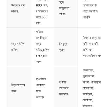
নতুন
উপযুক্ত গাদা
600 মিমি,
আলিঙ্গনযোগ্য
ফাউন্ডেশন
আকার:
বর্গক্ষেত্রের
পাইল ড্রাইভিং
মেশিন:
জন্য 550
পদ্ধতি
মিমি
পাইলে
জ্যাকিংয়ের
নির্মাণের জন্য নরম
নতুন পাইলিং
জন্য
উপযুক্ত
মাটি, কাদামাটি,
মেশিন:
হাইড্রোলিক
স্থান:
বালি, শব্দ-
চাপ গ্রহণ
সংবেদনশীল এলাকা
করুন
ভিয়েতনাম,
ইন্দোনেশিয়া,
ইঞ্জিনিয়ার
স্থানীয়
রাশিয়া, থাইল্যান্ড,
বিক্রয়োত্তর
যেকোনো
পরিষেবার
মালয়েশিয়া,
সেবা:
সময়
অবস্থান:
কলম্বিয়া,
উপলব্ধ
রোমানিয়া,
ইউক্রেন