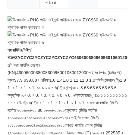
পরিষেবা
প্যারামিটার/টাইপ/
মডেল
ZYC
ZYC
ZYC
ZYC
ZYC
ZYC
ZYC
460
600
680
860
960
1060
1200
রেট করা পাইলিং প্রেসার
(KN)460060006800860096001060012000পাইলিং স্পিড (মি/মিনিট)
দ্রুত97.9 999.887.4নিম্ন1.6 1.41.0 1.11.11.0 1.0পাইলিংস্ট্রোক(মি)1.9
1.
৯
1.
৯
1.
৯
1.
৯১.৯ ১.৯ গতি(মি)অনুদৈর্ঘ্য৩.৬
3.6
3.6
3.6
3.6
3.6
3.6
অনুভূমিক ০.৭
0.
৭
0.
৭
0.
৭
0.
৭
0.
৭
0.
৭অ্যাঙ্গেলরেঞ্জ(°)১১
১
১
১
১
১
১
১
১
১
১
১
১ রাইস্ট্রোক(মি)১.১
1.
১
1.
১
1.
১
1.
১
1.
১
1.
১স্কোয়ারেপাইল (মিমি)
সর্বোচ্চ ৬০০৬০০৮০০
80
০৮০০৮০০৮০০বৃত্তাকার (মিমি) সর্বোচ্চ
৫০০০৫০০৬৫০৬৫০৬৫০৬৫০৬৫০৬৫০পার্শ্বের পাইলিং স্পেস (মিমি)
১২৫০১৩৮০১৩৮০১৪০০১৪০০১৬০০১৬০০কোণার পাইলিং স্পেস (মিমি)
২৫০০২৮০০২৮০০২৮০০২৮০০৩২০০৩২০০উদ্ধরণ ওজন (টি) ১৬২০২৫
25
25
35
৫০