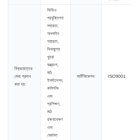
ভিডিও
প্রযুক্তিগত
সহায়তা,
অনলাইন
সহায়তা,
বিনামূল্যে
খুচরা
যন্ত্রাংশ,
বিক্রয়োত্তর
মাঠ
সেবা প্রদান
সার্টিফিকেশন:
ISO9001
ইনস্টলেশন,
করা হয়:
কমিশনিং
এবং
প্রশিক্ষণ,
মাঠ
রক্ষণাবেক্ষণ
এবং
মেরামত