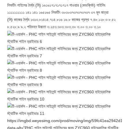
লিফটিং পাইলের দৈর্ঘ্য (মি) ১৬১৬১৭১৭১৭১৭১৭ পাওয়ার (কেডব্লিউ) পাইলিং
১১১১১১১১১১ ১৪১ ১৪১ ১৬৫১৬৫ লিফটিং ৩০৩০৩৭৩৭৩৭৩৭৩৭ ৩৭ মূল মাত্রা
(মি) কাজের দৈর্ঘ্য ১৩১৩.৮১৪১৪.৭১৪.৮১৬ ১৬.৮ কাজের প্রস্থ ৭.৪৮.১২৮.৩ ৮.৫২
৮.৫২৮.৯ ৯.২ পরিবহন উচ্চতা ৩.২৫৩.৩০৩.৩০৩.৩০ ৩.০০ ৩.০০ ৩.১০
https://imgbd.weyesimg.com/prod/moving/img/59fc41ea2942d1
data-alt="PHC পাইল সাইলেন্ট পাইলিংয়ের জন্য ZYC960 হাইড্রোলিক স্ট্যাটিক