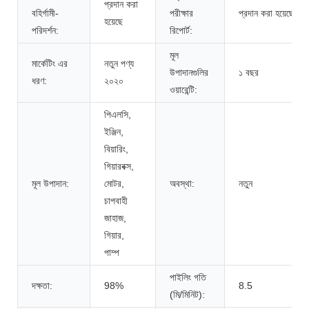
প্রদান করা
বহির্গামী-
পরীক্ষার
প্রদান করা হয়েছে
হয়েছে
পরিদর্শন:
রিপোর্ট:
মূল
মার্কেটিং এর
নতুন পণ্য
উপাদানগুলির
১ বছর
ধরণ:
২০২০
ওয়ারেন্টি:
পিএলসি,
ইঞ্জিন,
বিয়ারিং,
গিয়ারবক্স,
মূল উপাদান:
মোটর,
অবস্থা:
নতুন
চাপবাহী
জাহাজ,
গিয়ার,
পাম্প
পাইলিং গতি
দক্ষতা:
98%
8.5
(মি/মিনিট):