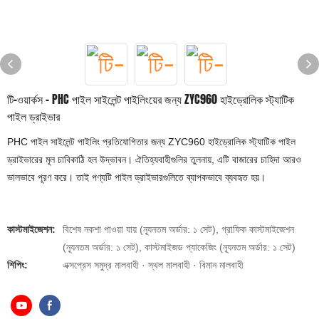
টি-ওয়ার্কস - PHC পাইল সাইলেন্ট পাইলিংয়ের জন্য ZYC960 হাইড্রোলিক স্ট্যাটিক
পাইল ড্রাইভার
PHC পাইল সাইলেন্ট পাইলিং প্রতিযোগিতার জন্য ZYC960 হাইড্রোলিক স্ট্যাটিক পাইল
ড্রাইভারের মূল চাবিকাঠি হল উদ্ভাবন। ঐতিহ্যবাহীগুলির তুলনায়, এটি বাজারের চাহিদা আরও
ভালভাবে পূরণ করে। তাই পণ্যটি পাইল ড্রাইভারগুলিতে ব্যাপকভাবে ব্যবহৃত হয়।
কাস্টমাইজেশন:
বিশেষ নকশা পাওয়া যায় (ন্যূনতম অর্ডার: ১ সেট), গ্রাফিক কাস্টমাইজেশন
(ন্যূনতম অর্ডার: ১ সেট), কাস্টমাইজড প্যাকেজিং (ন্যূনতম অর্ডার: ১ সেট)
শিপিং:
এক্সপ্রেস সমুদ্র মালবাহী · স্থল মালবাহী · বিমান মালবাহী