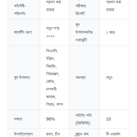
প্রদান করা
প্রদান করা
বহির্গামী-
পরীক্ষার
হয়েছে
হয়েছে
পরিদর্শন:
রিপোর্ট:
মূল
নতুন পণ্য
মার্কেটিং ধরণ:
উপাদানগুলির
১ বছর
২০২০
ওয়ারেন্টি:
পিএলসি,
ইঞ্জিন,
বিয়ারিং,
গিয়ারবক্স,
মূল উপাদান:
অবস্থা:
নতুন
মোটর,
চাপবাহী
জাহাজ,
গিয়ার, পাম্প
পাইলিং গতি
দক্ষতা:
98%
10
(মি/মিনিট):
উৎপত্তিস্থল:
হুনান, চীন
ব্র্যান্ড নাম:
টি-ওয়ার্কস