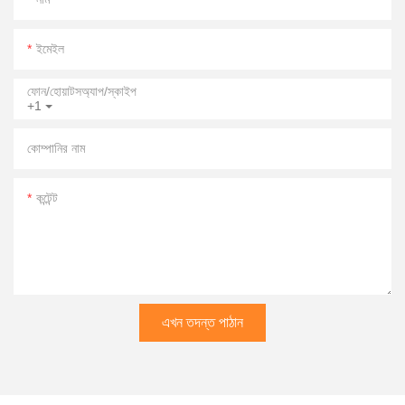
ইমেইল
ফোন/হোয়াটসঅ্যাপ/স্কাইপ
+1
কোম্পানির নাম
কন্টেন্ট
এখন তদন্ত পাঠান