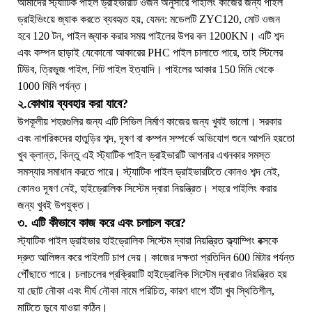
আমাদের স্ট্যাটিক পাইল ড্রাইভারটি ওজন অনুসারে পাইলিং কাজের জন্য পাইল
ড্রাইভিংয়ে জ্যাক করতে ব্যবহৃত হয়, যেমন: মডেলটি ZYC120, মোট ওজন
হবে 120 টন, পাইল জ্যাক করার সময় পাইলের উপর বল 1200KN। এটি শব্দ
এবং কম্পন ছাড়াই যেকোনো আকারের PHC পাইল চালাতে পারে, তাই স্টিলের
টিউব, ত্রিভুজ পাইল, শিট পাইল ইত্যাদি। পাইলের আকার 150 মিমি থেকে
1000 মিমি পর্যন্ত।
২.কোথায় ব্যবহার করা যাবে?
উপকূলীয় শহরগুলির জন্য এটি সিভিল নির্মাণ কাজের জন্য খুবই ভালো। সরকার
এবং নাগরিকদের হাতুড়ির শব্দ, দূষণ বা কম্পন সম্পর্কে অভিযোগ শুনে আপনি হয়তো
খুব ক্লান্ত, কিন্তু এই স্ট্যাটিক পাইল ড্রাইভারটি আপনার এখনকার সমস্ত
সমস্যার সমাধান করতে পারে। স্ট্যাটিক পাইল ড্রাইভারটিতে কোনও শব্দ নেই,
কোনও দূষণ নেই, হাইড্রোলিক সিস্টেম দ্বারা নিয়ন্ত্রিত। শহরে পাইলিং করার
জন্য খুবই উপযুক্ত।
৩. এটি কীভাবে কাজ করে এবং চলাচল করে?
স্ট্যাটিক পাইল ড্রাইভার হাইড্রোলিক সিস্টেম দ্বারা নিয়ন্ত্রিত ক্ল্যাম্পিং বক্সকে
দ্রুত আলিঙ্গন করে পাইলটি চাপ দেয়। কাজের দক্ষতা প্রতিদিন 600 মিটার পর্যন্ত
পৌঁছাতে পারে। চলাচলের প্রক্রিয়াটি হাইড্রোলিক সিস্টেম দ্বারাও নিয়ন্ত্রিত হয়
যা ছোট নৌকা এবং দীর্ঘ নৌকা নামে পরিচিত, কারণ ধাপে হাঁটা খুব স্থিতিশীল,
মাটিতে ডুবে যাওয়া কঠিন।