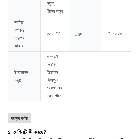
স্তূপ,
শীটের স্তূপ
সর্বোচ্চ
বর্গাকার
৩৫০ মিমি
ব্র্যান্ড:
টি-ওয়ার্কস
স্তূপের
আকার:
কমপ্যাক্ট
লিফটিং
উত্তোলন
ডিভাইস,
যন্ত্র:
সিঙ্গাপুরে
ব্যবহার করা
যেতে পারে
পণ্যের বর্ণনা
১. মেশিনটি কী করছে?