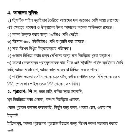
4. আমাদের সুবিধা:
১) স্ট্যাটিক পাইল ড্রাইভার তৈরিতে আমাদের দশ বছরেরও বেশি সময় লেগেছে,
এই ক্ষেত্রে গবেষণা ও উন্নয়নের উপর আমাদের অনেক অভিজ্ঞতা রয়েছে।
২) নকশা উন্নত করার জন্য ২০টিরও বেশি পেটেন্ট।
৩) বিদেশে ৬০০ ইউনিটেরও বেশি রপ্তানি করা হয়েছে।
৪) সারা বিশ্বে নিখুঁত বিক্রয়োত্তর পরিষেবা।
৫) গুণমান নিশ্চিত করার জন্য মেশিনের জন্য মান নিয়ন্ত্রিত খুচরা যন্ত্রাংশ।
৬) আমরা কেবলমাত্র প্রস্তুতকারক যারা চীনে এই স্ট্যাটিক পাইল ড্রাইভার তৈরি
করি, আরও মনোযোগ, আরও ভাল মানের যা নিশ্চিত করতে পারে।
৭) পাইলিং ক্ষমতা ৬০টন থেকে ১২০০টন, বর্গাকার পাইল ১৫০ মিমি থেকে ৬৫০
মিমি, গোলাকার পাইল ৩০০ মিমি থেকে ৮০০ মিমি।
৫. প্রয়োগ: সি
লে, নরম মাটি, বালির স্তর ইত্যাদি;
শব্দ নিয়ন্ত্রিত নগর এলাকা; কম্পন নিয়ন্ত্রিত এলাকা,
যেমন পুরাতন ভবনের কাছাকাছি, নির্ভুল যন্ত্র ভবন, পাতাল রেল, ওভারপাস
ইত্যাদি।
ইতিমধ্যে, আমরা গ্রাহকের প্রয়োজনীয়তার জন্য বিশেষ নকশা সরবরাহ করতে
পারি।