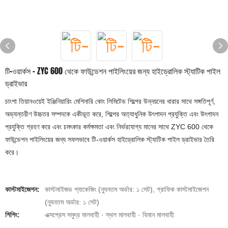
টি-ওয়ার্কস - ZYC 600 থেকে ফাউন্ডেশন পাইলিংয়ের জন্য হাইড্রোলিক স্ট্যাটিক পাইল
ড্রাইভার
চাংশা তিয়ানওয়েই ইঞ্জিনিয়ারিং মেশিনারি কোং লিমিটেড শিল্পের উন্নয়নের ধারার সাথে সঙ্গতিপূর্ণ,
অভ্যন্তরীণ উচ্চতর সম্পদকে একীভূত করে, শিল্পের অত্যাধুনিক উৎপাদন প্রযুক্তি এবং উৎপাদন
প্রযুক্তি গ্রহণ করে এবং চমৎকার কর্মক্ষমতা এবং নির্ভরযোগ্য মানের সাথে ZYC 600 থেকে
ফাউন্ডেশন পাইলিংয়ের জন্য সফলভাবে টি-ওয়ার্কস হাইড্রোলিক স্ট্যাটিক পাইল ড্রাইভার তৈরি
করে।
কাস্টমাইজেশন:
কাস্টমাইজড প্যাকেজিং (ন্যূনতম অর্ডার: ১ সেট), গ্রাফিক কাস্টমাইজেশন
(ন্যূনতম অর্ডার: ১ সেট)
শিপিং:
এক্সপ্রেস সমুদ্র মালবাহী · স্থল মালবাহী · বিমান মালবাহী