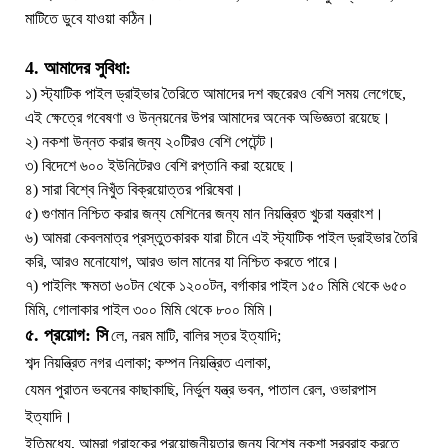
মাটিতে ডুবে যাওয়া কঠিন।
4. আমাদের সুবিধা:
১) স্ট্যাটিক পাইল ড্রাইভার তৈরিতে আমাদের দশ বছরেরও বেশি সময় লেগেছে,
এই ক্ষেত্রে গবেষণা ও উন্নয়নের উপর আমাদের অনেক অভিজ্ঞতা রয়েছে।
২) নকশা উন্নত করার জন্য ২০টিরও বেশি পেটেন্ট।
৩) বিদেশে ৬০০ ইউনিটেরও বেশি রপ্তানি করা হয়েছে।
৪) সারা বিশ্বে নিখুঁত বিক্রয়োত্তর পরিষেবা।
৫) গুণমান নিশ্চিত করার জন্য মেশিনের জন্য মান নিয়ন্ত্রিত খুচরা যন্ত্রাংশ।
৬) আমরা কেবলমাত্র প্রস্তুতকারক যারা চীনে এই স্ট্যাটিক পাইল ড্রাইভার তৈরি
করি, আরও মনোযোগ, আরও ভাল মানের যা নিশ্চিত করতে পারে।
৭) পাইলিং ক্ষমতা ৬০টন থেকে ১২০০টন, বর্গাকার পাইল ১৫০ মিমি থেকে ৬৫০
মিমি, গোলাকার পাইল ৩০০ মিমি থেকে ৮০০ মিমি।
৫. প্রয়োগ: সি
লে, নরম মাটি, বালির স্তর ইত্যাদি;
শব্দ নিয়ন্ত্রিত নগর এলাকা; কম্পন নিয়ন্ত্রিত এলাকা,
যেমন পুরাতন ভবনের কাছাকাছি, নির্ভুল যন্ত্র ভবন, পাতাল রেল, ওভারপাস
ইত্যাদি।
ইতিমধ্যে, আমরা গ্রাহকের প্রয়োজনীয়তার জন্য বিশেষ নকশা সরবরাহ করতে