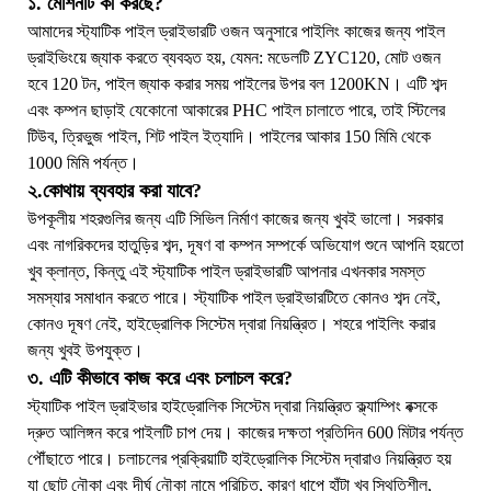
১. মেশিনটি কী করছে?
আমাদের স্ট্যাটিক পাইল ড্রাইভারটি ওজন অনুসারে পাইলিং কাজের জন্য পাইল
ড্রাইভিংয়ে জ্যাক করতে ব্যবহৃত হয়, যেমন: মডেলটি ZYC120, মোট ওজন
হবে 120 টন, পাইল জ্যাক করার সময় পাইলের উপর বল 1200KN। এটি শব্দ
এবং কম্পন ছাড়াই যেকোনো আকারের PHC পাইল চালাতে পারে, তাই স্টিলের
টিউব, ত্রিভুজ পাইল, শিট পাইল ইত্যাদি। পাইলের আকার 150 মিমি থেকে
1000 মিমি পর্যন্ত।
২.কোথায় ব্যবহার করা যাবে?
উপকূলীয় শহরগুলির জন্য এটি সিভিল নির্মাণ কাজের জন্য খুবই ভালো। সরকার
এবং নাগরিকদের হাতুড়ির শব্দ, দূষণ বা কম্পন সম্পর্কে অভিযোগ শুনে আপনি হয়তো
খুব ক্লান্ত, কিন্তু এই স্ট্যাটিক পাইল ড্রাইভারটি আপনার এখনকার সমস্ত
সমস্যার সমাধান করতে পারে। স্ট্যাটিক পাইল ড্রাইভারটিতে কোনও শব্দ নেই,
কোনও দূষণ নেই, হাইড্রোলিক সিস্টেম দ্বারা নিয়ন্ত্রিত। শহরে পাইলিং করার
জন্য খুবই উপযুক্ত।
৩. এটি কীভাবে কাজ করে এবং চলাচল করে?
স্ট্যাটিক পাইল ড্রাইভার হাইড্রোলিক সিস্টেম দ্বারা নিয়ন্ত্রিত ক্ল্যাম্পিং বক্সকে
দ্রুত আলিঙ্গন করে পাইলটি চাপ দেয়। কাজের দক্ষতা প্রতিদিন 600 মিটার পর্যন্ত
পৌঁছাতে পারে। চলাচলের প্রক্রিয়াটি হাইড্রোলিক সিস্টেম দ্বারাও নিয়ন্ত্রিত হয়
যা ছোট নৌকা এবং দীর্ঘ নৌকা নামে পরিচিত, কারণ ধাপে হাঁটা খুব স্থিতিশীল,