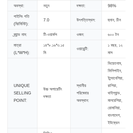
অবস্থা:
নতুন
দক্ষতা:
98%
পাইলিং গতি
7.0
উৎপত্তিস্থল:
হুনান, চীন
(মি/মিনিট):
ব্র্যান্ড নাম:
টি-ওয়ার্কস
ওজন:
৬০০ টন
মাত্রা
১৪*৮.১৬*৩.১৫
১ বছর, ১২
ওয়ারেন্টি:
(L*W*H):
মি
মাস
ভিয়েতনাম,
ফিলিপাইন,
ইন্দোনেশিয়া,
UNIQUE
স্থানীয়
রাশিয়া,
উচ্চ অপারেটিং
SELLING
পরিষেবার
থাইল্যান্ড,
দক্ষতা
POINT:
অবস্থান:
মালয়েশিয়া,
রোমানিয়া,
বাংলাদেশ,
ইউক্রেন