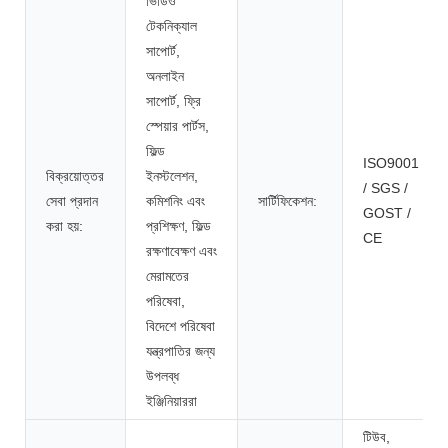
ভিডিও
টেকনিক্যাল
সাপোর্ট,
অনলাইন
সাপোর্ট, ফ্রি
স্পেয়ার পার্টস,
ফিল্ড
ISO9001
বিক্রয়োত্তর
ইনস্টলেশন,
/ SGS /
সেবা প্রদান
কমিশনিং এবং
সার্টিফিকেশন:
GOST /
করা হয়:
প্রশিক্ষণ, ফিল্ড
CE
রক্ষণাবেক্ষণ এবং
মেরামতের
পরিষেবা,
বিদেশে পরিষেবা
যন্ত্রপাতির জন্য
উপলব্ধ
ইঞ্জিনিয়াররা
টিউব,