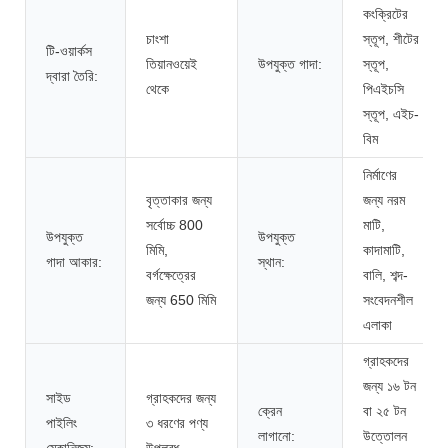
কংক্রিটের
চাংশা
স্তূপ, শীটের
টি-ওয়ার্কস
তিয়ানওয়েই
উপযুক্ত গাদা:
স্তূপ,
দ্বারা তৈরি:
থেকে
পিএইচসি
স্তূপ, এইচ-
বিম
নির্মাণের
বৃত্তাকার জন্য
জন্য নরম
সর্বোচ্চ 800
মাটি,
উপযুক্ত
উপযুক্ত
মিমি,
কাদামাটি,
গাদা আকার:
স্থান:
বর্গক্ষেত্রের
বালি, শব্দ-
জন্য 650 মিমি
সংবেদনশীল
এলাকা
গ্রাহকদের
জন্য ১৬ টন
সাইড
গ্রাহকদের জন্য
ক্রেন
বা ২৫ টন
পাইলিং
৩ ধরণের পণ্য
লাগানো:
উত্তোলন
মেকানিজম:
উপলব্ধ