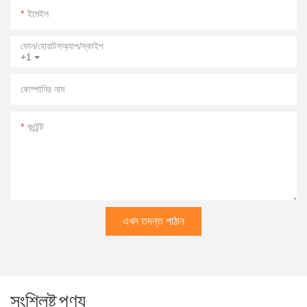
ইমেইল
ফোন/হোয়াটসঅ্যাপ/স্কাইপ
+1
কোম্পানির নাম
কন্টেন্ট
এখন তদন্ত পাঠান
সংশ্লিষ্ট পণ্য