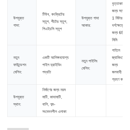
বৃত্তাকার
জন্য সর্বোচ্চ
টিউব, কংক্রিটের
উপযুক্ত
উপযুক্ত গাদা
1 মিটার,
স্তূপ, শীটের স্তূপ,
গাদা:
আকার:
বর্গক্ষেত্রের
পিএইচসি স্তূপ
জন্য 650
মিমি
পাইলে
নতুন
একটি আলিঙ্গনযোগ্য
জ্যাকিংয়ের
নতুন পাইলিং
ফাউন্ডেশন
পাইল ড্রাইভিং
জন্য
মেশিন:
মেশিন:
পদ্ধতি
জলবাহী চাপ
গ্রহণ করুন
নির্মাণের জন্য নরম
উপযুক্ত
মাটি, কাদামাটি,
স্থান:
বালি, শব্দ-
সংবেদনশীল এলাকা