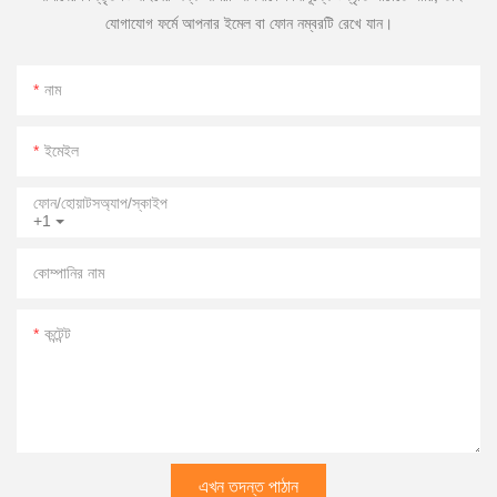
যোগাযোগ ফর্মে আপনার ইমেল বা ফোন নম্বরটি রেখে যান।
নাম
ইমেইল
ফোন/হোয়াটসঅ্যাপ/স্কাইপ
+1
কোম্পানির নাম
কন্টেন্ট
এখন তদন্ত পাঠান