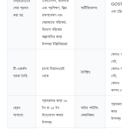
বিক্রয়োত্তর
ইনস্টলেশন, কমিশনিং
GOST
সেবা প্রদান
এবং প্রশিক্ষণ, ফিল্ড
সার্টিফিকেশন:
এবং ISO
করা হয়:
রক্ষণাবেক্ষণ এবং
মেরামতের পরিষেবা,
বিদেশে পরিষেবা
যন্ত্রপাতির জন্য
উপলব্ধ ইঞ্জিনিয়াররা
কোনও শব্দ
নেই,
টি-ওয়ার্কস
চাংশা তিয়ানওয়েই
কোনও দূষণ
বৈশিষ্ট্য:
দ্বারা তৈরি:
থেকে
নেই,
কোনও
কম্পন নেই
গ্রাহকদের জন্য ১৬
গ্রাহকদের
ক্রেন
টন বা ২৫ টন
সাইড পাইলিং
জন্য
লাগানো:
উত্তোলন ক্ষমতা
মেকানিজম:
উপলব্ধ
উপলব্ধ