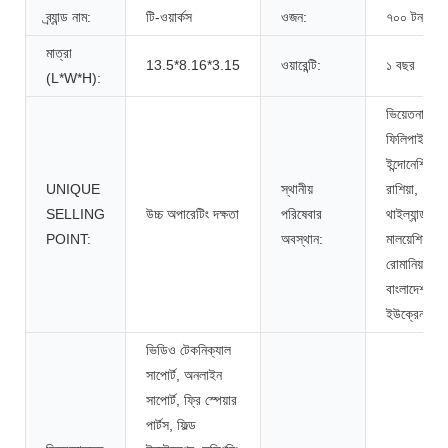
ব্র্যান্ড নাম:
টি-ওয়ার্কস
ওজন:
৭০০ টন
মাত্রা
13.5*8.16*3.15
ওয়ারেন্টি:
১ বছর
(L*W*H):
ভিয়েতনাম,
ফিলিপাইন,
ইন্দোনেশিয়া,
UNIQUE
স্থানীয়
রাশিয়া,
SELLING
উচ্চ অপারেটিং দক্ষতা
পরিষেবার
থাইল্যান্ড,
POINT:
অবস্থান:
মালয়েশিয়া,
রোমানিয়া,
বাংলাদেশ,
ইউক্রেন
ভিডিও টেকনিক্যাল
সাপোর্ট, অনলাইন
সাপোর্ট, ফ্রি স্পেয়ার
পার্টস, ফিল্ড