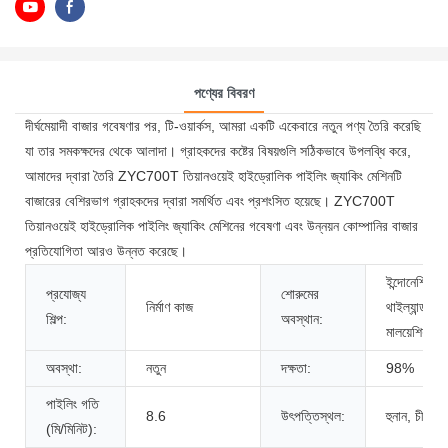
পণ্যের বিবরণ
দীর্ঘমেয়াদী বাজার গবেষণার পর, টি-ওয়ার্কস, আমরা একটি একেবারে নতুন পণ্য তৈরি করেছি
যা তার সমকক্ষদের থেকে আলাদা। গ্রাহকদের কষ্টের বিষয়গুলি সঠিকভাবে উপলব্ধি করে,
আমাদের দ্বারা তৈরি ZYC700T তিয়ানওয়েই হাইড্রোলিক পাইলিং জ্যাকিং মেশিনটি
বাজারের বেশিরভাগ গ্রাহকদের দ্বারা সমর্থিত এবং প্রশংসিত হয়েছে। ZYC700T
তিয়ানওয়েই হাইড্রোলিক পাইলিং জ্যাকিং মেশিনের গবেষণা এবং উন্নয়ন কোম্পানির বাজার
প্রতিযোগিতা আরও উন্নত করেছে।
ইন্দোনেশিয়া,
প্রযোজ্য
শোরুমের
নির্মাণ কাজ
থাইল্যান্ড,
শিল্প:
অবস্থান:
মালয়েশিয়া
অবস্থা:
নতুন
দক্ষতা:
98%
পাইলিং গতি
8.6
উৎপত্তিস্থল:
হুনান, চীন
(মি/মিনিট):