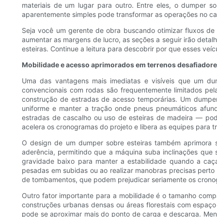
materiais de um lugar para outro. Entre eles, o dumper 
aparentemente simples pode transformar as operações no cant
Seja você um gerente de obra buscando otimizar fluxos de
aumentar as margens de lucro, as seções a seguir irão detalh
esteiras. Continue a leitura para descobrir por que esses veí
Mobilidade e acesso aprimorados em terrenos desafiador
Uma das vantagens mais imediatas e visíveis que um dum
convencionais com rodas são frequentemente limitados pelas
construção de estradas de acesso temporárias. Um dumper s
uniforme e manter a tração onde pneus pneumáticos afund
estradas de cascalho ou uso de esteiras de madeira — pod
acelera os cronogramas do projeto e libera as equipes para 
O design de um dumper sobre esteiras também aprimora s
aderência, permitindo que a máquina suba inclinações que 
gravidade baixo para manter a estabilidade quando a caça
pesadas em subidas ou ao realizar manobras precisas perto
de tombamentos, que podem prejudicar seriamente os crono
Outro fator importante para a mobilidade é o tamanho comp
construções urbanas densas ou áreas florestais com espaço
pode se aproximar mais do ponto de carga e descarga. Men