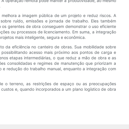
s. A operação remota pode manter a produtividade, ao mesmo
.
a melhora a imagem pública de um projeto e reduz riscos. A
sobre ruído, emissões e jornada de trabalho. Eles também
o os gerentes de obra conseguem demonstrar o uso eficiente
ções ou processos de licenciamento. Em suma, a integração
rojetos mais inteligente, segura e econômica.
da eficiência no canteiro de obras. Sua mobilidade sobre
 possibilitando acesso mais próximo aos pontos de carga e
enos etapas intermediárias, o que reduz a mão de obra e as
ões consolidadas e regimes de manutenção que priorizam a
ão e redução do trabalho manual, enquanto a integração com
de o terreno, as restrições de espaço ou as preocupações
 custos e, quando incorporados a um plano logístico de obra