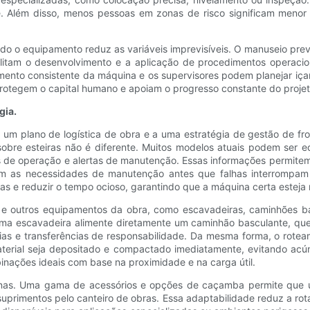
e. Além disso, menos pessoas em zonas de risco significam meno
ndo o equipamento reduz as variáveis ​​imprevisíveis. O manuseio pr
litam o desenvolvimento e a aplicação de procedimentos operaci
nto consistente da máquina e os supervisores podem planejar içam
rotegem o capital humano e apoiam o progresso constante do projet
gia.
 um plano de logística de obra e a uma estratégia de gestão de fr
bre esteiras não é diferente. Muitos modelos atuais podem ser 
as de operação e alertas de manutenção. Essas informações permit
am as necessidades de manutenção antes que falhas interrompam 
as e reduzir o tempo ocioso, garantindo que a máquina certa esteja n
 e outros equipamentos da obra, como escavadeiras, caminhões ba
a escavadeira alimente diretamente um caminhão basculante, que 
ias e transferências de responsabilidade. Da mesma forma, o rote
erial seja depositado e compactado imediatamente, evitando acúm
inações ideais com base na proximidade e na carga útil.
uinas. Uma gama de acessórios e opções de caçamba permite que 
suprimentos pelo canteiro de obras. Essa adaptabilidade reduz a rot