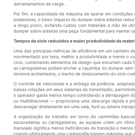
derramamentos de carga.
Por fim, a capacidade da máquina de operar em condições úm
posteriores, o baixo impacto do dumper sobre esteiras reduz
a longo prazo, evitando custos com materiais e mão de obr
dumper sobre esteiras uma peça fundamental para manter o
Tempos de ciclo reduzidos e maior produtividade de mater
Uma das principais métricas de eficiência em um canteiro d
movimentado por hora, melhor a produtividade e menor o cus
ciclo, combinando elementos de design que encurtam cada f
as carregadeiras podem encher a caçamba do dumper sem g
terrenos acidentados, o trecho de deslocamento do ciclo cost
O controle de velocidade e a entrega de potência, adapta
baixas rotações em seus sistemas de transmissão, permitindo
o operador gasta menos tempo controlando a derrapagem das
ou multidirecional — proporciona uma descarga rápida e 
descarregar diretamente em uma vala, funil ou esteira trans
A organização do trabalho em torno de caminhões bascula
escavadeiras ou carregadeiras, as equipes criam um ritmo
manuseio significa menos ineficiências de transição e men
criando efetivamente uma coreografia homem-máquina que au