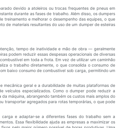
rado devido a atoleiros ou trocas frequentes de pneus em
nstante durante as fases de trabalho. Além disso, os dumpers
 de treinamento e melhorar o desempenho das equipes, o que
nto de materiais resultantes do uso de um dumper de esteiras
nutenção, tempo de inatividade e mão de obra — geralmente
eiras podem reduzir essas despesas operacionais de diversas
 combustível em toda a frota. Em vez de utilizar um caminhão
realiza o trabalho diretamente, o que consolida o consumo de
com baixo consumo de combustível sob carga, permitindo um
e mecânica geral e a durabilidade de muitas plataformas de
 veículos especializados. Como o dumper pode reduzir a
eta da máquina, abrangendo também os custos mais amplos do
 ou transportar agregados para rotas temporárias, o que pode
de carga e adaptar-se a diferentes fases do trabalho sem a
entos. Essa flexibilidade ajuda as empresas a maximizar os
 fixos pelo maior número possível de horas produtivas. Uma