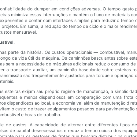
onfiabilidade do dumper em condições adversas. O tempo gasto pa
eiras minimiza essas interrupções e mantém o fluxo de materiais co
 experientes e contar com interfaces simples para reduzir o tempo
 projetos. Em suma, a redução do tempo de ciclo e o maior rendime
custos mensurável.
stível.
enas parte da história. Os custos operacionais — combustível, ma
 longo da vida útil da máquina. Os caminhões basculantes sobre est
refas sem a necessidade de máquinas adicionais reduz o consumo de
rrer a transporte auxiliar, um caminhão basculante sobre esteiras 
transmissão são frequentemente ajustados para torque e operação 
eriais.
 esteiras exijam seu próprio regime de manutenção, a simplicidad
requentes e menos dispendiosos em comparação com uma frota de
anos dispendiosos ao local, a economia vai além da manutenção dir
 evitam o custo de trazer equipamentos pesados ​​para pavimentação
ombustível e horas de trabalho.
ole de custos. A capacidade de alternar entre diferentes tipos 
sos de capital desnecessários e reduz o tempo ocioso dos equipam
rtante para os gestores de frotas que buscam distribuir os custos