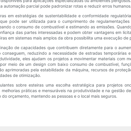
 disponíveis para aplicações especializadas ou ambientes perigoso
a automação parcial pode padronizar rotas e reduzir erros humanos
iras em estratégias de sustentabilidade e conformidade regulatóri
que pode ser utilizada para o cumprimento de regulamentações 
streando o consumo de combustível e estimando as emissões. Quand
fiança das partes interessadas e podem obter vantagens em licita
eiras em sistemas mais amplos da obra possibilita uma execução de p
nação de capacidades que contribuem diretamente para o aumento 
ão conseguem, reduzindo a necessidade de estradas temporárias e
dutividade, eles ajudam os projetos a movimentar materiais com m
s por meio de um design com baixo consumo de combustível, funç
são aprimoradas pela estabilidade da máquina, recursos de proteç
idades de otimização.
antes sobre esteiras uma escolha estratégica para projetos on
melhorias práticas e mensuráveis ​​na produtividade e na gestão de
e do orçamento, mantendo as pessoas e o local mais seguros.