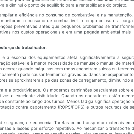
a e diminui o ponto de equilíbrio para a rentabilidade do projeto.
 ampliar a eficiência no consumo de combustível e na manutenção
 monitoram o consumo de combustível, o tempo ocioso e a carga
tenções preventivas antes que pequenos problemas se transform
ativas nos custos operacionais e em uma pegada ambiental mais l
sforço do trabalhador.
, e a escolha dos equipamentos afeta significativamente a segu
ção estável e à menor necessidade de manuseio manual de materiai
ocorrer quando máquinas com rodas encontram sulcos ou terrenos ins
ombamento pode causar ferimentos graves ou danos ao equipamento
ores se aproximarem a pé das zonas de carregamento, diminuindo 
a e a produtividade. Os modernos caminhões basculantes sobre e
uitivos e excelente visibilidade. Quando os operadores estão men
onstante ao longo dos turnos. Menos fadiga significa operação ma
proteção contra capotamento (ROPS/FOPS) e outros recursos de s
 de segurança e economia. Tarefas como transportar materiais em 
nsas a lesões por esforço repetitivo. Ao mecanizar o transporte 
 especializadas, como colocação precisa, nivelamento ou inspeção