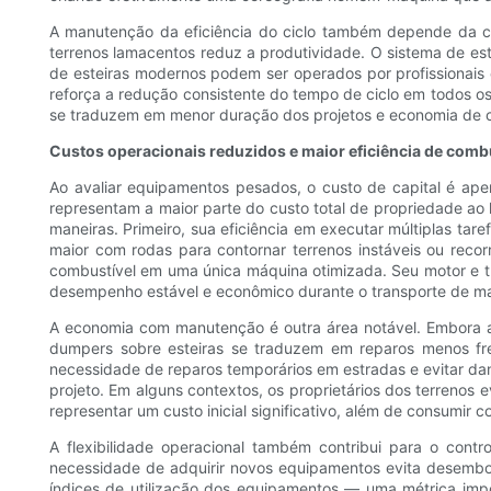
A manutenção da eficiência do ciclo também depende da c
terrenos lamacentos reduz a produtividade. O sistema de est
de esteiras modernos podem ser operados por profissionais
reforça a redução consistente do tempo de ciclo em todos os
se traduzem em menor duração dos projetos e economia de 
Custos operacionais reduzidos e maior eficiência de combu
Ao avaliar equipamentos pesados, o custo de capital é ap
representam a maior parte do custo total de propriedade ao
maneiras. Primeiro, sua eficiência em executar múltiplas ta
maior com rodas para contornar terrenos instáveis ​​ou reco
combustível em uma única máquina otimizada. Seu motor e 
desempenho estável e econômico durante o transporte de mat
A economia com manutenção é outra área notável. Embora as
dumpers sobre esteiras se traduzem em reparos menos f
necessidade de reparos temporários em estradas e evitar d
projeto. Em alguns contextos, os proprietários dos terrenos
representar um custo inicial significativo, além de consumir c
A flexibilidade operacional também contribui para o contr
necessidade de adquirir novos equipamentos evita desembol
índices de utilização dos equipamentos — uma métrica impo