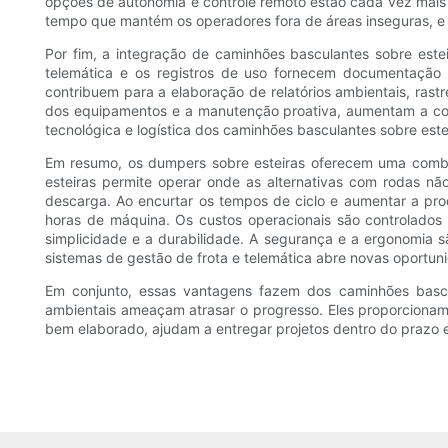
opções de autonomia e controle remoto estão cada vez mais
tempo que mantém os operadores fora de áreas inseguras, e 
Por fim, a integração de caminhões basculantes sobre este
telemática e os registros de uso fornecem documentação 
contribuem para a elaboração de relatórios ambientais, ra
dos equipamentos e a manutenção proativa, aumentam a con
tecnológica e logística dos caminhões basculantes sobre est
Em resumo, os dumpers sobre esteiras oferecem uma combi
esteiras permite operar onde as alternativas com rodas n
descarga. Ao encurtar os tempos de ciclo e aumentar a pro
horas de máquina. Os custos operacionais são controlado
simplicidade e a durabilidade. A segurança e a ergonomia 
sistemas de gestão de frota e telemática abre novas oportun
Em conjunto, essas vantagens fazem dos caminhões bascul
ambientais ameaçam atrasar o progresso. Eles proporcionam 
bem elaborado, ajudam a entregar projetos dentro do prazo 