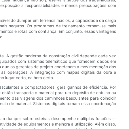
r exposição a responsabilidades e menos preocupações com
evisível do dumper em terrenos macios, a capacidade de carga
onais seguros. Os programas de treinamento tornam-se mais
entos e rotas com confiança. Em conjunto, essas vantagens
o.
ota. A gestão moderna da construção civil depende cada vez
equipados com sistemas telemáticos que fornecem dados em
em que os gerentes de projeto coordenem a movimentação das
as operações. A integração com mapas digitais da obra e
o lugar certo, na hora certa.
sculantes e compactadores, gera ganhos de eficiência. Por
então transporta o material para um depósito de entulho ou
amento das viagens dos caminhões basculantes para coincidir
ulo de material. Sistemas digitais tornam essa coordenação
um dumper sobre esteiras desempenhe múltiplas funções —
atividade de equipamentos e melhora a utilização. Além disso,