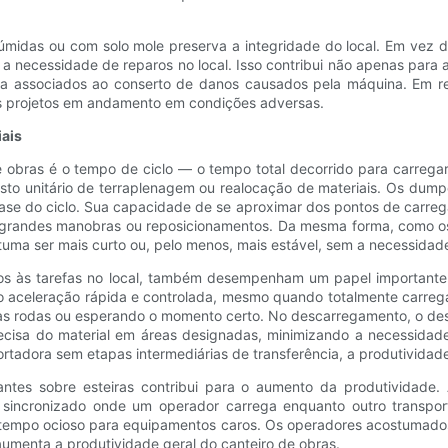
idas ou com solo mole preserva a integridade do local. Em vez de
 a necessidade de reparos no local. Isso contribui não apenas par
a associados ao conserto de danos causados ​​pela máquina. Em r
s projetos em andamento em condições adversas.
iais
e obras é o tempo de ciclo — o tempo total decorrido para carregar
to unitário de terraplenagem ou realocação de materiais. Os dump
ase do ciclo. Sua capacidade de se aproximar dos pontos de carre
randes manobras ou reposicionamentos. Da mesma forma, como os
uma ser mais curto ou, pelo menos, mais estável, sem a necessidade 
dos às tarefas no local, também desempenham um papel important
 aceleração rápida e controlada, mesmo quando totalmente carregada
 rodas ou esperando o momento certo. No descarregamento, o desig
precisa do material em áreas designadas, minimizando a necessid
portadora sem etapas intermediárias de transferência, a produtivida
ntes sobre esteiras contribui para o aumento da produtividade. 
 sincronizado onde um operador carrega enquanto outro transpor
os tempo ocioso para equipamentos caros. Os operadores acostumado
menta a produtividade geral do canteiro de obras.