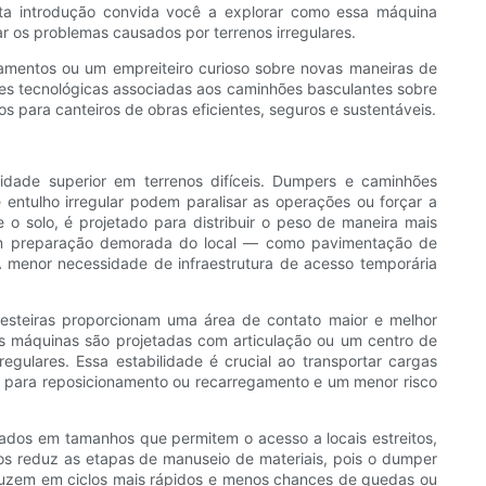
sta introdução convida você a explorar como essa máquina
os problemas causados ​​por terrenos irregulares.
amentos ou um empreiteiro curioso sobre novas maneiras de
ações tecnológicas associadas aos caminhões basculantes sobre
os para canteiros de obras eficientes, seguros e sustentáveis.
dade superior em terrenos difíceis. Dumpers e caminhões
 entulho irregular podem paralisar as operações ou forçar a
o solo, é projetado para distribuir o peso de maneira mais
giam preparação demorada do local — como pavimentação de
 menor necessidade de infraestrutura de acesso temporária
steiras proporcionam uma área de contato maior e melhor
as máquinas são projetadas com articulação ou um centro de
ulares. Essa estabilidade é crucial ao transportar cargas
s para reposicionamento ou recarregamento e um menor risco
ados em tamanhos que permitem o acesso a locais estreitos,
os reduz as etapas de manuseio de materiais, pois o dumper
duzem em ciclos mais rápidos e menos chances de quedas ou