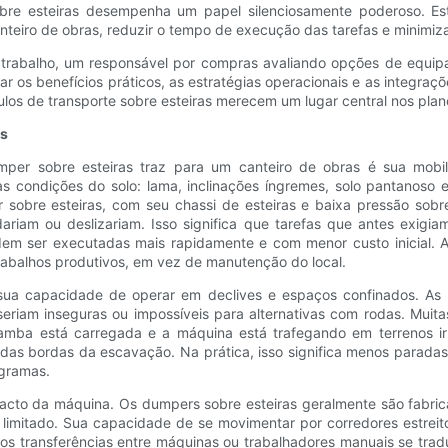
sobre esteiras desempenha um papel silenciosamente poderoso. E
eiro de obras, reduzir o tempo de execução das tarefas e minimizar 
 trabalho, um responsável por compras avaliando opções de equip
ar os benefícios práticos, as estratégias operacionais e as integr
culos de transporte sobre esteiras merecem um lugar central nos plan
es
per sobre esteiras traz para um canteiro de obras é sua mobili
 condições do solo: lama, inclinações íngremes, solo pantanoso e
obre esteiras, com seu chassi de esteiras e baixa pressão sobre 
ariam ou deslizariam. Isso significa que tarefas que antes exi
em ser executadas mais rapidamente e com menor custo inicial. A
trabalhos produtivos, em vez de manutenção do local.
ua capacidade de operar em declives e espaços confinados. As e
seriam inseguras ou impossíveis para alternativas com rodas. Muit
mba está carregada e a máquina está trafegando em terrenos irreg
 das bordas da escavação. Na prática, isso significa menos parada
gramas.
acto da máquina. Os dumpers sobre esteiras geralmente são fabric
 limitado. Sua capacidade de se movimentar por corredores estreit
os transferências entre máquinas ou trabalhadores manuais se tra