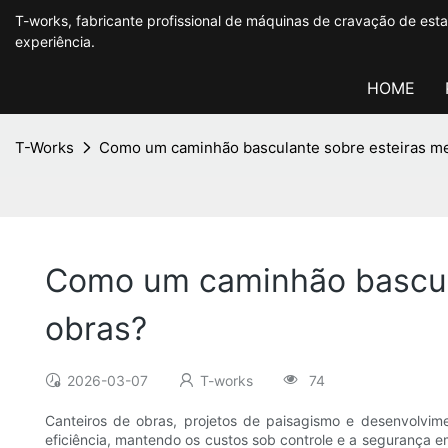
T-works, fabricante profissional de máquinas de cravação de es
experiência.
HOME
T-Works
Como um caminhão basculante sobre esteiras melh
Como um caminhão basculan
obras?
2026-03-07
T-works
74
Canteiros de obras, projetos de paisagismo e desenvolvi
eficiência, mantendo os custos sob controle e a segurança 