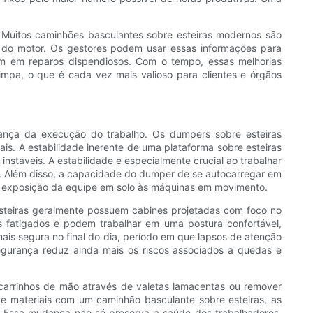
. Muitos caminhões basculantes sobre esteiras modernos são
 do motor. Os gestores podem usar essas informações para
em em reparos dispendiosos. Com o tempo, essas melhorias
impa, o que é cada vez mais valioso para clientes e órgãos
rança da execução do trabalho. Os dumpers sobre esteiras
s. A estabilidade inerente de uma plataforma sobre esteiras
táveis. A estabilidade é especialmente crucial ao trabalhar
. Além disso, a capacidade do dumper de se autocarregar em
a exposição da equipe em solo às máquinas em movimento.
steiras geralmente possuem cabines projetadas com foco no
os fatigados e podem trabalhar em uma postura confortável,
is segura no final do dia, período em que lapsos de atenção
egurança reduz ainda mais os riscos associados a quedas e
carrinhos de mão através de valetas lamacentas ou remover
de materiais com um caminhão basculante sobre esteiras, as
. Essa mudança não só preserva a saúde dos trabalhadores,