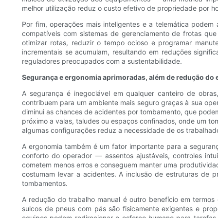
melhor utilização reduz o custo efetivo de propriedade por hor
Por fim, operações mais inteligentes e a telemática podem
compatíveis com sistemas de gerenciamento de frotas que
otimizar rotas, reduzir o tempo ocioso e programar manu
incrementais se acumulam, resultando em reduções signific
reguladores preocupados com a sustentabilidade.
Segurança e ergonomia aprimoradas, além de redução do e
A segurança é inegociável em qualquer canteiro de obras
contribuem para um ambiente mais seguro graças à sua opera
diminui as chances de acidentes por tombamento, que podem 
próximo a valas, taludes ou espaços confinados, onde um t
algumas configurações reduz a necessidade de os trabalhad
A ergonomia também é um fator importante para a seguranç
conforto do operador — assentos ajustáveis, controles int
cometem menos erros e conseguem manter uma produtividade c
costumam levar a acidentes. A inclusão de estruturas de 
tombamentos.
A redução do trabalho manual é outro benefício em termos
sulcos de pneus com pás são fisicamente exigentes e prope
equipes podem redirecionar o esforço humano para tarefas