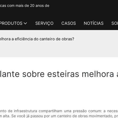
tacas com mais de 20 anos de
PRODUTOS
SERVIÇO
CASOS
NOTÍCIAS
SO
ora a eficiência do canteiro de obras?
te sobre esteiras melhora a 
mento de infraestrutura compartilham uma pressão comum: a neces
em alta. Se você já passou por um canteiro de obras movimentado, 