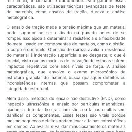
resistência, tenacidade e durabilidade. Para garantir essas
características, são utilizadas técnicas avançadas de teste
de materiais, como ensaios de tração, dureza e análise
metalográfica.
O ensaio de tração mede a tensão máxima que um material
pode suportar ao ser esticado ou puxado antes de se
romper. Isso ajuda a determinar a resistência e a flexibilidade
do metal usado em componentes de martelos, como o pistão,
o corpo e o martelo. O ensaio de dureza avalia a resistência
do material à indentação superficial e ao desgaste, o que é
crucial, visto que os martelos de cravação de estacas sofrem
impactos repetitivos com altos níveis de força. A análise
metalográfica, que envolve o exame microscópico da
estrutura granular do material, busca quaisquer defeitos ou
inconsistências internas que possam comprometer a
integridade estrutural.
Além disso, métodos de ensaio não destrutivo (END), como
inspeção ultrassônica e ensaio por partículas magnéticas,
ajudam a detectar fissuras, inclusões ou falhas ocultas sem
danificar os componentes. Esses testes são vitais porque
mesmo pequenos defeitos podem levar a falhas catastróficas
em campo. Ao avaliar e validar minuciosamente os materiais
antes da montagem, os fabricantes estabelecem uma base