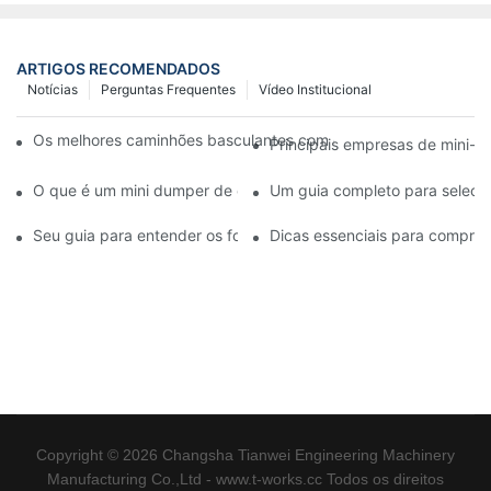
ARTIGOS RECOMENDADOS
Notícias
Perguntas Frequentes
Vídeo Institucional
Os melhores caminhões basculantes com esteiras disponíveis 
Principais empresas de mini-d
O que é um mini dumper de esteiras e quais são seus benefício
Um guia completo para seleci
Seu guia para entender os fornecedores de martelos hidráulico
Dicas essenciais para comprar
Copyright © 2026 Changsha Tianwei Engineering Machinery
Manufacturing Co.,Ltd - www.t-works.cc Todos os direitos