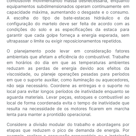
combustível movimentando massa desnecessária, enquanto
equipamentos subdimensionados operam continuamente em
capacidade máxima, aumentando o desgaste e o consumo.
A escolha do tipo de bate-estacas hidráulico e da
configuração do martelo deve ser feita de acordo com as
condições do solo e as especificações da estaca para
garantir que cada golpe forneça a energia esperada, sem
ultrapassar o limite ou exigir reposicionamentos repetidos.
O planejamento pode levar em consideração fatores
ambientais que afetam a eficiência do combustível. Trabalhe
em horários do dia em que as temperaturas ambientes
reduzam as perdas de energia devido aos efeitos da
viscosidade, ou planeje operações pesadas para períodos
em que o suporte auxiliar, como iluminação ou aquecedores,
não seja necessário. Coordene as entregas e o suporte no
local para evitar longos períodos de inatividade enquanto se
aguarda materiais. Levar peças, estoques e combustível ao
local de forma coordenada evita o tempo de inatividade que
resulta na necessidade de os motores ficarem em marcha
lenta para manter a prontidão operacional.
Considere a divisão modular do trabalho e abordagens por
etapas que reduzem o pico de demanda de energia. Por
exemplo, realizar a escavação preparatória ou a instalação