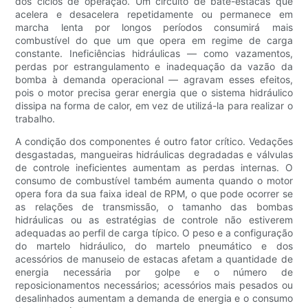
dos ciclos de operação. Um circuito de bate-estacas que
acelera e desacelera repetidamente ou permanece em
marcha lenta por longos períodos consumirá mais
combustível do que um que opera em regime de carga
constante. Ineficiências hidráulicas — como vazamentos,
perdas por estrangulamento e inadequação da vazão da
bomba à demanda operacional — agravam esses efeitos,
pois o motor precisa gerar energia que o sistema hidráulico
dissipa na forma de calor, em vez de utilizá-la para realizar o
trabalho.
A condição dos componentes é outro fator crítico. Vedações
desgastadas, mangueiras hidráulicas degradadas e válvulas
de controle ineficientes aumentam as perdas internas. O
consumo de combustível também aumenta quando o motor
opera fora da sua faixa ideal de RPM, o que pode ocorrer se
as relações de transmissão, o tamanho das bombas
hidráulicas ou as estratégias de controle não estiverem
adequadas ao perfil de carga típico. O peso e a configuração
do martelo hidráulico, do martelo pneumático e dos
acessórios de manuseio de estacas afetam a quantidade de
energia necessária por golpe e o número de
reposicionamentos necessários; acessórios mais pesados ​​ou
desalinhados aumentam a demanda de energia e o consumo