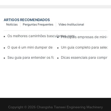
ARTIGOS RECOMENDADOS
Notícias
Perguntas Frequentes
Vídeo Institucional
Os melhores caminhões basculantes com esteiras disponíveis 
Principais empresas de mini-d
O que é um mini dumper de esteiras e quais são seus benefício
Um guia completo para seleci
Seu guia para entender os fornecedores de martelos hidráulico
Dicas essenciais para comprar
Copyright © 2026 Changsha Tianwei Engineering Machinery