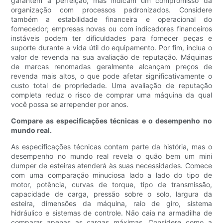
garantem a perfeição, mas indicam um compromisso da
organização com processos padronizados. Considere
também a estabilidade financeira e operacional do
fornecedor; empresas novas ou com indicadores financeiros
instáveis ​​podem ter dificuldades para fornecer peças e
suporte durante a vida útil do equipamento. Por fim, inclua o
valor de revenda na sua avaliação de reputação. Máquinas
de marcas renomadas geralmente alcançam preços de
revenda mais altos, o que pode afetar significativamente o
custo total de propriedade. Uma avaliação de reputação
completa reduz o risco de comprar uma máquina da qual
você possa se arrepender por anos.
Compare as especificações técnicas e o desempenho no
mundo real.
As especificações técnicas contam parte da história, mas o
desempenho no mundo real revela o quão bem um mini
dumper de esteiras atenderá às suas necessidades. Comece
com uma comparação minuciosa lado a lado do tipo de
motor, potência, curvas de torque, tipo de transmissão,
capacidade de carga, pressão sobre o solo, largura da
esteira, dimensões da máquina, raio de giro, sistema
hidráulico e sistemas de controle. Não caia na armadilha de
comparar apenas as cargas máximas. Considere como a