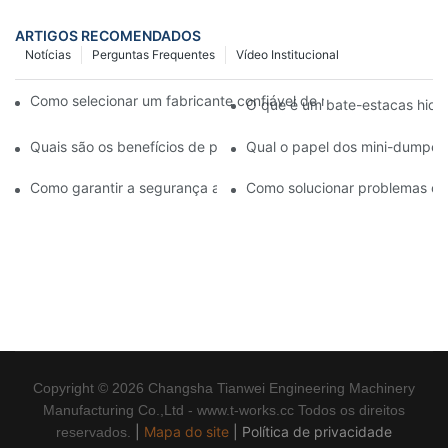
ARTIGOS RECOMENDADOS
Notícias
Perguntas Frequentes
Vídeo Institucional
Como selecionar um fabricante confiável de máquinas de perf
O que é um bate-estacas hidrá
Quais são os benefícios de personalizar seu equipamento de c
Qual o papel dos mini-dumpers
Como garantir a segurança ao operar um dumper sobre esteira
Como solucionar problemas co
Copyright © 2026 Changsha Tianwei Engineering Machinery
Manufacturing Co.,Ltd - www.t-works.cc Todos os direitos
|
Mapa do site
|
Política de privacidade
reservados.