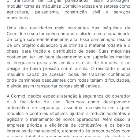
o transporte de cargas paletizadas. Essa abordagem
modular torna as máquinas Cormidi valiosas em setores como
agricultura, paisagismo, construção civil e serviços
municipais.
Uma das qualidades mais marcantes das máquinas da
Cormidi é o seu tamanho compacto aliado a uma capacidade
de carga surpreendentemente alta. Essa combinação resulta
de um projeto cuidadoso que otimiza o material rodante e o
chassi para tração e distribuição de peso. Suas máquinas
costumam ter um bom desempenho em superfícies macias
ou irregulares graças às amplas esteiras de borracha e ao
design de baixa pressão sobre o solo. O resultado é uma
máquina capaz de acessar locais de trabalho confinados
onde caminhões basculantes com rodas teriam dificuldades,
e ainda assim transportar cargas significativas.
A Cormidi dedica especial atenção à segurança do operador
e à facilidade de uso. Recursos como desligamento
automático de segurança, assentos reversíveis em alguns
modelos e controles intuitivos ajudam a reduzir acidentes e
agilizam o treinamento de novos operadores. Além disso, a
empresa prioriza a eficiência de combustível e os baixos
intervalos de manutenção, atendendo às preocupações com
o custo total de propriedade para gestores de frotas e