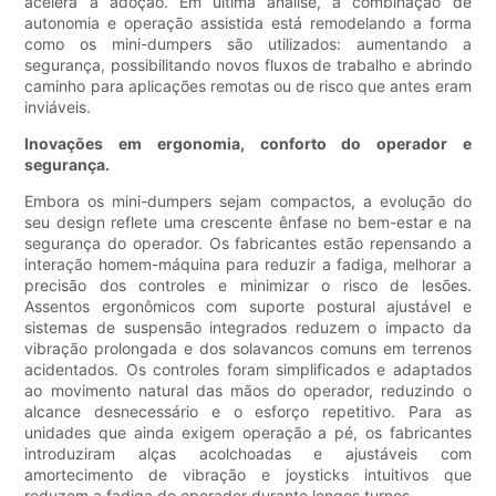
acelera a adoção. Em última análise, a combinação de
autonomia e operação assistida está remodelando a forma
como os mini-dumpers são utilizados: aumentando a
segurança, possibilitando novos fluxos de trabalho e abrindo
caminho para aplicações remotas ou de risco que antes eram
inviáveis.
Inovações em ergonomia, conforto do operador e
segurança.
Embora os mini-dumpers sejam compactos, a evolução do
seu design reflete uma crescente ênfase no bem-estar e na
segurança do operador. Os fabricantes estão repensando a
interação homem-máquina para reduzir a fadiga, melhorar a
precisão dos controles e minimizar o risco de lesões.
Assentos ergonômicos com suporte postural ajustável e
sistemas de suspensão integrados reduzem o impacto da
vibração prolongada e dos solavancos comuns em terrenos
acidentados. Os controles foram simplificados e adaptados
ao movimento natural das mãos do operador, reduzindo o
alcance desnecessário e o esforço repetitivo. Para as
unidades que ainda exigem operação a pé, os fabricantes
introduziram alças acolchoadas e ajustáveis ​​com
amortecimento de vibração e joysticks intuitivos que
reduzem a fadiga do operador durante longos turnos.