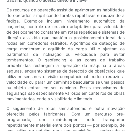
trabalho quando o acesso direto é inviável.
Os recursos de operação assistida aprimoram as habilidades
do operador, simplificando tarefas repetitivas e reduzindo a
fadiga. Exemplos incluem nivelamento automático da
caçamba, controle de cruzeiro adaptativo para velocidade
de deslocamento constante em rotas repetidas e sistemas de
direção assistida que mantêm o posicionamento ideal das
rodas em corredores estreitos. Algoritmos de detecção de
carga monitoram o equilíbrio da carga útil e ajustam os
parâmetros de inclinação ou velocidade para evitar
tombamentos. O geofencing e as zonas de trabalho
predefinidas restringem a operação da máquina a áreas
seguras, enquanto sistemas de detecção de obstáculos que
utilizam sensores e visão computacional podem reduzir a
velocidade ou parar um caminhão basculante se uma pessoa
ou objeto entrar em seu caminho. Esses mecanismos de
segurança são especialmente valiosos em canteiros de obras
movimentados, onde a visibilidade é limitada.
O seguimento de rotas semiautônomo é outra inovação
oferecida pelos fabricantes. Com um percurso pré-
programado, um mini-dumper pode transportar
repetidamente material entre dois pontos — por exemplo, de
uma pilha de entulho para um caminhão — reduzindo o