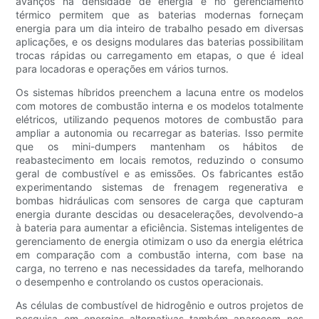
avanços na densidade de energia e no gerenciamento
térmico permitem que as baterias modernas forneçam
energia para um dia inteiro de trabalho pesado em diversas
aplicações, e os designs modulares das baterias possibilitam
trocas rápidas ou carregamento em etapas, o que é ideal
para locadoras e operações em vários turnos.
Os sistemas híbridos preenchem a lacuna entre os modelos
com motores de combustão interna e os modelos totalmente
elétricos, utilizando pequenos motores de combustão para
ampliar a autonomia ou recarregar as baterias. Isso permite
que os mini-dumpers mantenham os hábitos de
reabastecimento em locais remotos, reduzindo o consumo
geral de combustível e as emissões. Os fabricantes estão
experimentando sistemas de frenagem regenerativa e
bombas hidráulicas com sensores de carga que capturam
energia durante descidas ou desacelerações, devolvendo-a
à bateria para aumentar a eficiência. Sistemas inteligentes de
gerenciamento de energia otimizam o uso da energia elétrica
em comparação com a combustão interna, com base na
carga, no terreno e nas necessidades da tarefa, melhorando
o desempenho e controlando os custos operacionais.
As células de combustível de hidrogênio e outros projetos de
pesquisa em energias alternativas também aparecem nos