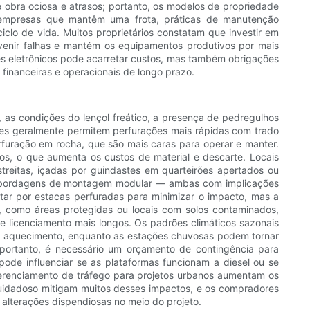
obra ociosa e atrasos; portanto, os modelos de propriedade
a empresas que mantêm uma frota, práticas de manutenção
clo de vida. Muitos proprietários constatam que investir em
evenir falhas e mantém os equipamentos produtivos por mais
ntes eletrônicos pode acarretar custos, mas também obrigações
financeiras e operacionais de longo prazo.
, as condições do lençol freático, a presença de pedregulhos
oles geralmente permitem perfurações mais rápidas com trado
rfuração em rocha, que são mais caras para operar e manter.
ros, o que aumenta os custos de material e descarte. Locais
streitas, içadas por guindastes em quarteirões apertados ou
u abordagens de montagem modular — ambas com implicações
ar por estacas perfuradas para minimizar o impacto, mas a
, como áreas protegidas ou locais com solos contaminados,
 licenciamento mais longos. Os padrões climáticos sazonais
e aquecimento, enquanto as estações chuvosas podem tornar
 portanto, é necessário um orçamento de contingência para
 pode influenciar se as plataformas funcionam a diesel ou se
gerenciamento de tráfego para projetos urbanos aumentam os
cuidadoso mitigam muitos desses impactos, e os compradores
alterações dispendiosas no meio do projeto.