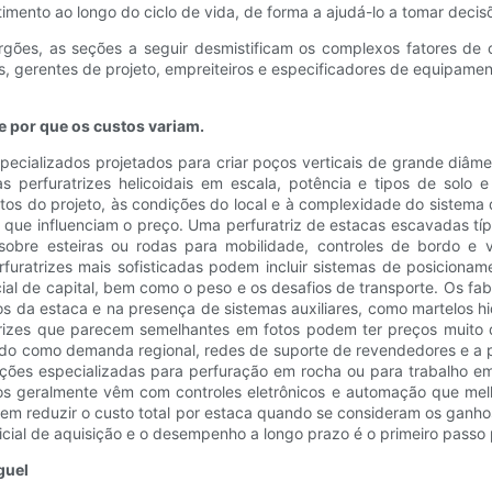
imento ao longo do ciclo de vida, de forma a ajudá-lo a tomar decis
gões, as seções a seguir desmistificam os complexos fatores de c
s, gerentes de projeto, empreiteiros e especificadores de equipamento
e por que os custos variam.
ecializados projetados para criar poços verticais de grande diâme
 perfuratrizes helicoidais em escala, potência e tipos de solo 
sitos do projeto, às condições do local e à complexidade do sistem
que influenciam o preço. Uma perfuratriz de estacas escavadas típ
sobre esteiras ou rodas para mobilidade, controles de bordo e vá
furatrizes mais sofisticadas podem incluir sistemas de posicion
al de capital, bem como o peso e os desafios de transporte. Os fa
os da estaca e na presença de sistemas auxiliares, como martelos h
trizes que parecem semelhantes em fotos podem ter preços muito 
ado como demanda regional, redes de suporte de revendedores e a 
ações especializadas para perfuração em rocha ou para trabalho e
novos geralmente vêm com controles eletrônicos e automação que m
 reduzir o custo total por estaca quando se consideram os ganhos d
ial de aquisição e o desempenho a longo prazo é o primeiro passo
guel