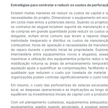
Estratégias para controlar e reduzir os custos de perfura
Existem muitas maneiras de reduzir os custos de capital e
necessidades do projeto. Dimensionar o equipamento em exce
em ciclos mais lentos e potenciais danos. Quando os projet
os contratos de aluguel incluírem suporte de manutenção e 
de compras em grande quantidade pode reduzir os custos uni
desgaste, evitam erros comuns que levam a reparos disp
inatividade inesperado e distribui os custos de manuten
combustível, horas de operação e necessidades de manutençã
de reparo durante o período inicial de propriedade. Explor
intermediária entre equipamentos novos e alugados; essa
maximizar a utilização dos equipamentos próprios reduz o te
mobilização noturna ou áreas de armazenamento temporárias
aquisição ajuda a quantificar as compensações, facilitando 
qualidade que reduzem o custo por tonelada de material 
organizações podem controlar significativamente o custo tot
Em resumo, o custo das perfuratrizes de estacas escavada
local, as despesas operacionais e as implicações ao longo d
equilibrem os investimentos iniciais de capital com a produti
Com um planejamento cuidadoso, equipamentos adequados à
equipamentos usados ​​quando apropriado, é possível gere