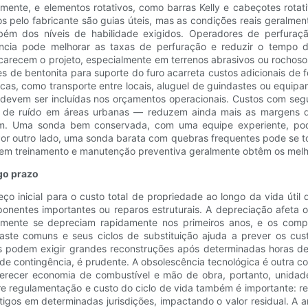
ente, e elementos rotativos, como barras Kelly e cabeçotes rotativ
 pelo fabricante são guias úteis, mas as condições reais geralme
ém dos níveis de habilidade exigidos. Operadores de perfuraçã
iência pode melhorar as taxas de perfuração e reduzir o tempo d
carecem o projeto, especialmente em terrenos abrasivos ou rochoso
s de bentonita para suporte do furo acarreta custos adicionais de 
sticas, como transporte entre locais, aluguel de guindastes ou eq
 devem ser incluídas nos orçamentos operacionais. Custos com segu
 de ruído em áreas urbanas — reduzem ainda mais as margens de l
am. Uma sonda bem conservada, com uma equipe experiente, pode
or outro lado, uma sonda barata com quebras frequentes pode se tor
 em treinamento e manutenção preventiva geralmente obtêm os melh
ngo prazo
o inicial para o custo total de propriedade ao longo da vida útil d
entes importantes ou reparos estruturais. A depreciação afeta o
lmente se depreciam rapidamente nos primeiros anos, e os com
ste comuns e seus ciclos de substituição ajuda a prever os cu
is podem exigir grandes reconstruções após determinadas horas de 
e contingência, é prudente. A obsolescência tecnológica é outra c
 oferecer economia de combustível e mão de obra, portanto, unid
re regulamentação e custo do ciclo de vida também é importante:
ntigos em determinadas jurisdições, impactando o valor residual. A 