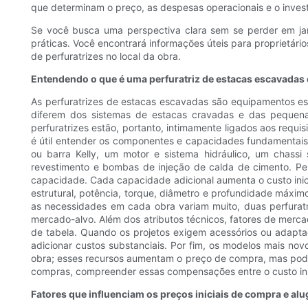
que determinam o preço, as despesas operacionais e o invest
Se você busca uma perspectiva clara sem se perder em jar
práticas. Você encontrará informações úteis para proprietário
de perfuratrizes no local da obra.
Entendendo o que é uma perfuratriz de estacas escavadas 
As perfuratrizes de estacas escavadas são equipamentos esp
diferem dos sistemas de estacas cravadas e das pequenas
perfuratrizes estão, portanto, intimamente ligados aos requi
é útil entender os componentes e capacidades fundamentais 
ou barra Kelly, um motor e sistema hidráulico, um chassi 
revestimento e bombas de injeção de calda de cimento. Per
capacidade. Cada capacidade adicional aumenta o custo inici
estrutural, potência, torque, diâmetro e profundidade máxim
as necessidades em cada obra variam muito, duas perfura
mercado-alvo. Além dos atributos técnicos, fatores de merc
de tabela. Quando os projetos exigem acessórios ou adapt
adicionar custos substanciais. Por fim, os modelos mais 
obra; esses recursos aumentam o preço de compra, mas podem
compras, compreender essas compensações entre o custo inic
Fatores que influenciam os preços iniciais de compra e alu