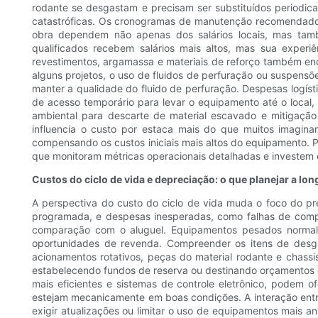
rodante se desgastam e precisam ser substituídos periodicam
catastróficas. Os cronogramas de manutenção recomendados
obra dependem não apenas dos salários locais, mas tamb
qualificados recebem salários mais altos, mas sua exper
revestimentos, argamassa e materiais de reforço também en
alguns projetos, o uso de fluidos de perfuração ou suspensõe
manter a qualidade do fluido de perfuração. Despesas logí
de acesso temporário para levar o equipamento até o local,
ambiental para descarte de material escavado e mitigação
influencia o custo por estaca mais do que muitos imagin
compensando os custos iniciais mais altos do equipamento. P
que monitoram métricas operacionais detalhadas e investem
Custos do ciclo de vida e depreciação: o que planejar a lo
A perspectiva do custo do ciclo de vida muda o foco do preç
programada, e despesas inesperadas, como falhas de compon
comparação com o aluguel. Equipamentos pesados ​​norma
oportunidades de revenda. Compreender os itens de desga
acionamentos rotativos, peças do material rodante e chass
estabelecendo fundos de reserva ou destinando orçamentos d
mais eficientes e sistemas de controle eletrônico, podem
estejam mecanicamente em boas condições. A interação ent
exigir atualizações ou limitar o uso de equipamentos mais a