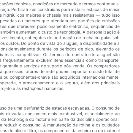
icações técnicas, condições de mercado e termos contratuais.
eço. Perfuratrizes construídas para instalar estacas de maior
 hidráulicos maiores e chassis mais resistentes — tudo isso
s pesadas ou motores que atendam aos padrões de emissões
rizes que oferecem posicionamento eletrônico, sequências de
 também aumentam o custo da tecnologia. A personalização é
 revestimento, cabeçotes de perfuração de rocha ou guias sob
custos. Do ponto de vista do aluguel, a disponibilidade e a
nsideravelmente durante os períodos de pico, elevando os
is mais competitivas. Os termos do contrato de aluguel são
as frequentemente excluem itens essenciais como transporte,
e garantia e serviços de suporte pós-venda. Os compradores
á que esses fatores de rede podem impactar o custo total de
 ou componentes-chave são adquiridos internacionalmente.
 esperada, o armazenamento e o seguro, além dos principais
eto e às restrições financeiras.
u uso de uma perfuratriz de estacas escavadas. O consumo de
mais elevadas consomem mais combustível, especialmente ao
da tecnologia do motor e em parte da disciplina operacional;
em reduzir o consumo. A manutenção de rotina e os cuidados
as de óleo e filtro, os componentes da esteira ou do material