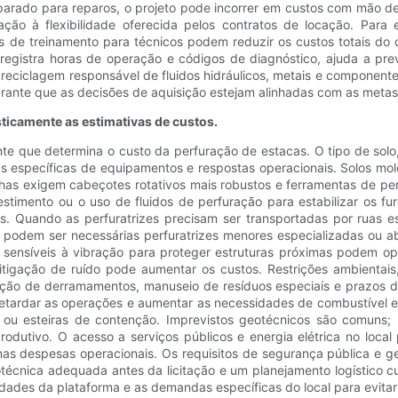
rado para reparos, o projeto pode incorrer em custos com mão de 
ção à flexibilidade oferecida pelos contratos de locação. Par
de treinamento para técnicos podem reduzir os custos totais do ci
registra horas de operação e códigos de diagnóstico, ajuda a pr
u a reciclagem responsável de fluidos hidráulicos, metais e compone
ante que as decisões de aquisição estejam alinhadas com as metas 
ticamente as estimativas de custos.
nte que determina o custo da perfuração de estacas. O tipo de solo
as específicas de equipamentos e respostas operacionais. Solos m
ochas exigem cabeçotes rotativos mais robustos e ferramentas de pe
estimento ou o uso de fluidos de perfuração para estabilizar os fu
s. Quando as perfuratrizes precisam ser transportadas por ruas e
s, podem ser necessárias perfuratrizes menores especializadas o
sensíveis à vibração para proteger estruturas próximas podem opt
tigação de ruído pode aumentar os custos. Restrições ambientais
ção de derramamentos, manuseio de resíduos especiais e prazos de
etardar as operações e aumentar as necessidades de combustível 
s ou esteiras de contenção. Imprevistos geotécnicos são comuns;
rodutivo. O acesso a serviços públicos e energia elétrica no local
as despesas operacionais. Os requisitos de segurança pública e 
otécnica adequada antes da licitação e um planejamento logístico 
ades da plataforma e as demandas específicas do local para evitar 