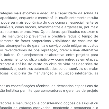
tratégias mais eficazes é adequar a capacidade da sonda às
apacidade, enquanto dimensioná-lo insuficientemente resulta
as pode ser mais econômico do que comprar, especialmente se
nsumíveis, como brocas, revestimentos e argamassa, por meio
era retornos expressivos. Operadores qualificados reduzem o
s de manutenção preventiva e preditiva reduz o tempo de
iamento de frotas proporciona visibilidade do consumo de
os abrangentes de garantia e serviço pode mitigar os custos
 por revendedores de boa reputação, oferece uma alternativa
 baixos. O planejamento colaborativo entre projetos para
m planejamento logístico criativo — como entregas em etapas,
rporar a análise do custo do ciclo de vida nas decisões de
combustível, controles automatizados ou consumíveis de maior
as, disciplina de manutenção e aquisição inteligente, as
er as especificações técnicas, as demandas específicas do
isão holística permite que compradores e gerentes de projeto
adores e manutenção, e considerando opções de aluguel ou
perfuração de estacas escavadas, mantendo a segurança e o