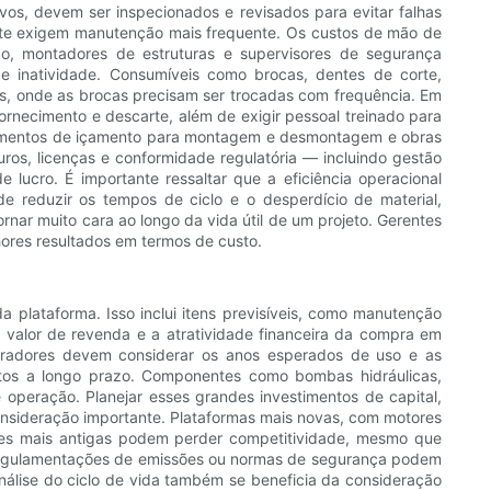
os, devem ser inspecionados e revisados ​​para evitar falhas
nte exigem manutenção mais frequente. Os custos de mão de
o, montadores de estruturas e supervisores de segurança
e inatividade. Consumíveis como brocas, dentes de corte,
s, onde as brocas precisam ser trocadas com frequência. Em
fornecimento e descarte, além de exigir pessoal treinado para
uipamentos de içamento para montagem e desmontagem e obras
ros, licenças e conformidade regulatória — incluindo gestão
ucro. É importante ressaltar que a eficiência operacional
 reduzir os tempos de ciclo e o desperdício de material,
nar muito cara ao longo da vida útil de um projeto. Gerentes
ores resultados em termos de custo.
a plataforma. Isso inclui itens previsíveis, como manutenção
 valor de revenda e a atratividade financeira da compra em
pradores devem considerar os anos esperados de uso e as
stos a longo prazo. Componentes como bombas hidráulicas,
operação. Planejar esses grandes investimentos de capital,
onsideração importante. Plataformas mais novas, com motores
ades mais antigas podem perder competitividade, mesmo que
 regulamentações de emissões ou normas de segurança podem
análise do ciclo de vida também se beneficia da consideração