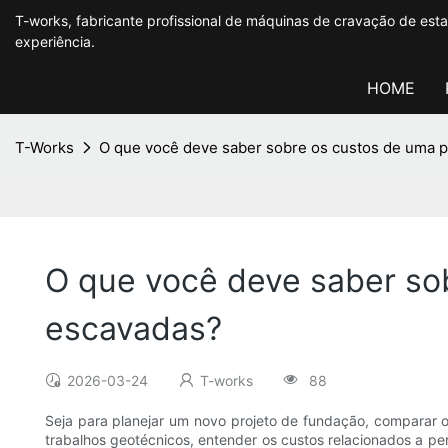
T-works, fabricante profissional de máquinas de cravação de es
experiência.
HOME
T-Works
O que você deve saber sobre os custos de uma p
O que você deve saber sob
escavadas?
2026-03-24
T-works
88
Seja para planejar um novo projeto de fundação, compara
trabalhos geotécnicos, entender os custos relacionados a pe