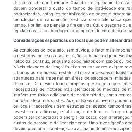
dos custos de oportunidade. Quando um equipamento está pa
devem ponderar o custo do tempo de inatividade em rela
padronizadas, estoques centralizados de peças e programas 
tecnologias de manutenção preditiva, como telemática que 
tempo. Por fim, ao planejar o fim da vida útil, o descarte o
regulatórias. Uma abordagem abrangente do ciclo de vida gar
Considerações específicas do local que podem alterar dras
As condições do local são, sem dúvida, o fator mais importa
ou estratos rochosos e as restrições urbanas exigem escolh
helicoidal contínuo, enquanto solos mistos com seixos ou r
Níveis elevados de lençol freático muitas vezes exigem rev
urbanos ou de acesso restrito adicionam despesas logística
adaptadas para trabalhar em áreas de estocagem limitada
de custo. Da mesma forma, projetos que exigem operações 
necessidade de motores mais silenciosos ou medidas de mi
impõem requisitos adicionais de conformidade, como conten
também afetam os custos. As condições de inverno podem r
os locais inacessíveis sem estradas de acesso temporária
revestimento adicional, estabilização de furos ou tempo imp
podem ser conectadas à energia da costa, com diferenças n
custos de pessoal e de licenciamento. Uma investigação ge
devem prestar muita atenção ao alinhamento entre as capacid