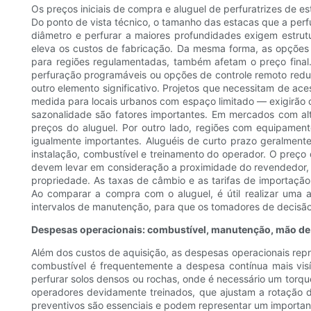
Os preços iniciais de compra e aluguel de perfuratrizes de 
Do ponto de vista técnico, o tamanho das estacas que a perfu
diâmetro e perfurar a maiores profundidades exigem estrutu
eleva os custos de fabricação. Da mesma forma, as opçõe
para regiões regulamentadas, também afetam o preço final. 
perfuração programáveis ​​ou opções de controle remoto re
outro elemento significativo. Projetos que necessitam de ac
medida para locais urbanos com espaço limitado — exigirão 
sazonalidade são fatores importantes. Em mercados com a
preços do aluguel. Por outro lado, regiões com equipament
igualmente importantes. Aluguéis de curto prazo geralmente
instalação, combustível e treinamento do operador. O preç
devem levar em consideração a proximidade do revendedor, o
propriedade. As taxas de câmbio e as tarifas de importa
Ao comparar a compra com o aluguel, é útil realizar uma a
intervalos de manutenção, para que os tomadores de decisão 
Despesas operacionais: combustível, manutenção, mão de 
Além dos custos de aquisição, as despesas operacionais rep
combustível é frequentemente a despesa contínua mais vis
perfurar solos densos ou rochas, onde é necessário um torqu
operadores devidamente treinados, que ajustam a rotação d
preventivos são essenciais e podem representar um importante