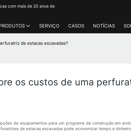
tacas com mais de 20 anos de
PRODUTOS
SERVIÇO
CASOS
NOTÍCIAS
SO
erfuratriz de estacas escavadas?
re os custos de uma perfurat
r opções de equipamentos para um programa de construção em anda
rfuratrizes de estacas escavadas pode economizar tempo e dinheiro. 