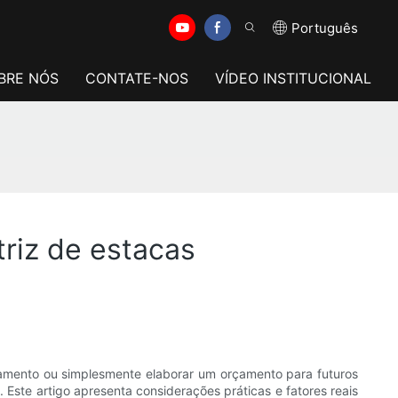
Português
BRE NÓS
CONTATE-NOS
VÍDEO INSTITUCIONAL
riz de estacas
mento ou simplesmente elaborar um orçamento para futuros
Este artigo apresenta considerações práticas e fatores reais