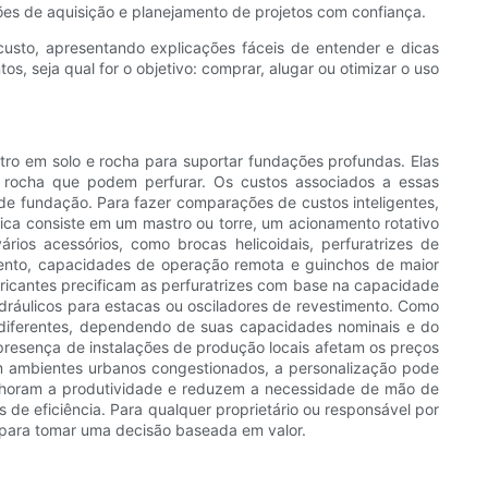
ões de aquisição e planejamento de projetos com confiança.
usto, apresentando explicações fáceis de entender e dicas
s, seja qual for o objetivo: comprar, alugar ou otimizar o uso
tro em solo e rocha para suportar fundações profundas. Elas
e rocha que podem perfurar. Os custos associados a essas
a de fundação. Para fazer comparações de custos inteligentes,
ica consiste em um mastro ou torre, um acionamento rotativo
rios acessórios, como brocas helicoidais, perfuratrizes de
amento, capacidades de operação remota e guinchos de maior
bricantes precificam as perfuratrizes com base na capacidade
idráulicos para estacas ou osciladores de revestimento. Como
diferentes, dependendo de suas capacidades nominais e do
presença de instalações de produção locais afetam os preços
m ambientes urbanos congestionados, a personalização pode
elhoram a produtividade e reduzem a necessidade de mão de
e eficiência. Para qualquer proprietário ou responsável por
 para tomar uma decisão baseada em valor.