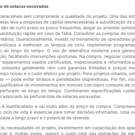
ção de estacas escavadas
 operacionais sem comprometer a qualidade do projeto. Uma das es
sso leva a despesas de capital desnecessárias e subutilização da c
os são de curto prazo ou pouco frequentes, alugar ou arrendar sond
substituição rápida em caso de falha. Consolidar as compras de co
tários. Operacionalmente, investir no treinamento de operadores g
endiosos e melhoram os tempos de ciclo. Implementar programa
ção ao longo do tempo. O uso de telemática moderna para gerenc
o, facilitando intervenções oportunas. Na compra, negociar contrat
ar equipamentos usados ​​certificados, inspecionados e reformados
s unidades geralmente vêm com garantias limitadas e preços mais
mpo ocioso e o custo efetivo por projeto. Para projetos urbanos, u
 — pode evitar atrasos e penalidades dispendiosas. Por fim, inco
a justificativa de investimentos em motores com baixo consumo de 
perfurado ao longo do tempo. Combinando especificações cuidados
al associado às perfuratrizes de estacas escavadas.
s é multifacetado e vai muito além do preço de compra. Compreend
o ciclo de vida é essencial para tomar decisões informadas. Uma v
vidade a longo prazo e o potencial de revenda.
s necessidades do projeto, investimento em capacitação dos oper
nciar e, muitas vezes, reduzir o custo total das operações de 