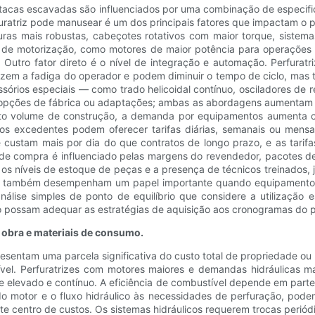
estacas escavadas são influenciados por uma combinação de especif
ratriz pode manusear é um dos principais fatores que impactam o pr
ras mais robustas, cabeçotes rotativos com maior torque, sistemas
s de motorização, como motores de maior potência para operaçõe
Outro fator direto é o nível de integração e automação. Perfurat
duzem a fadiga do operador e podem diminuir o tempo de ciclo, mas
essórios especiais — como trado helicoidal contínuo, osciladores de
opções de fábrica ou adaptações; ambas as abordagens aumentam os 
lto volume de construção, a demanda por equipamentos aumenta co
os excedentes podem oferecer tarifas diárias, semanais ou mensa
 custam mais por dia do que contratos de longo prazo, e as tarif
o de compra é influenciado pelas margens do revendedor, pacotes d
s níveis de estoque de peças e a presença de técnicos treinados, j
ção também desempenham um papel importante quando equipamentos
nálise simples de ponto de equilíbrio que considere a utilização
possam adequar as estratégias de aquisição aos cronogramas do proj
obra e materiais de consumo.
resentam uma parcela significativa do custo total de propriedade o
ível. Perfuratrizes com motores maiores e demandas hidráulicas 
e elevado e contínuo. A eficiência de combustível depende em parte 
o motor e o fluxo hidráulico às necessidades de perfuração, pod
 centro de custos. Os sistemas hidráulicos requerem trocas periódic