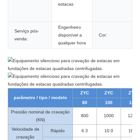
estacas
Engenheiro
Serviço pós-
disponível a
Cor:
venda:
qualquer hora
ZYC
ZYC
ZYC
parâmetro / tipo / modelo
80
100
120
Pressão nominal de cravação
800
1000
1200
(KN)
Velocidade de
Rápido
6.3
10.0
10.0
cravação