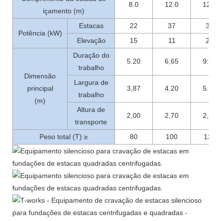
8.0
12.0
12.0
içamento (m)
Estacas
22
37
37
Potência (kW)
Elevação
15
11
22
Duração do
5.20
6,65
9:45
trabalho
Dimensão
Largura de
principal
3,87
4.20
5.20
trabalho
(m)
Altura de
2,00
2,70
2,90
transporte
Peso total (T) ≥
80
100
120