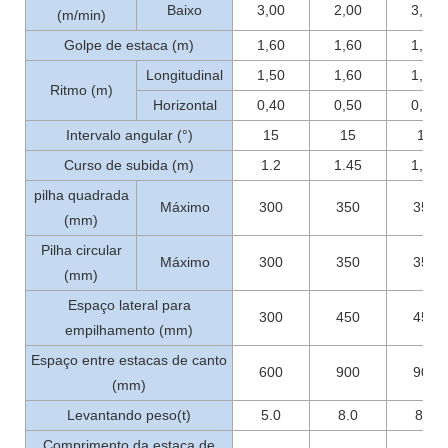
Baixo
3,00
2,00
3,00
(m/min)
Golpe de estaca (m)
1,60
1,60
1,60
Longitudinal
1,50
1,60
1,60
Ritmo (m)
Horizontal
0,40
0,50
0,50
Intervalo angular (°)
15
15
15
Curso de subida (m)
1.2
1.45
1,45
pilha quadrada
Máximo
300
350
350
(mm)
Pilha circular
Máximo
300
350
350
(mm)
Espaço lateral para
300
450
450
empilhamento (mm)
Espaço entre estacas de canto
600
900
900
(mm)
Levantando peso(t)
5.0
8.0
8.0
Comprimento da estaca de