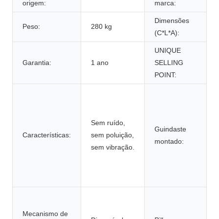
origem:
marca:
Dimensões
Peso:
280 kg
(C*L*A):
UNIQUE
Garantia:
1 ano
SELLING
POINT:
Sem ruído,
Guindaste
Características:
sem poluição,
montado:
sem vibração.
Mecanismo de