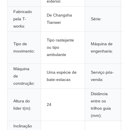
exterior.
Fabricado
De Changsha
3
pela T-
Série:
Tianwei
1
works:
U
Tipo rastejante
Tipo de
Máquina de
d
ou tipo
movimento:
engenharia:
c
ambulante
a
Máquina
E
Uma espécie de
Serviço pós-
de
d
bate-estacas
venda:
construção:
q
Distância
Altura do
entre os
24
6
líder t(m):
trilhos guia
(mm):
Inclinação