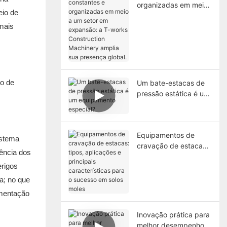
organizadas em meio
eio de
a um setor em
mais
expansão: a T-works
Construction
Machinery amplia sua
presença global.
io de
Um bate-estacas de
pressão estática é um
equipamento
especial?
Equipamentos de
istema
cravação de estacas:
ência dos
tipos, aplicações e
erigos
principais
características para o
a; no que
sucesso em solos
ementação
moles
Inovação prática para
melhor desempenho