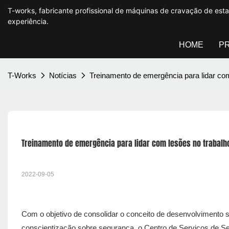
T-works, fabricante profissional de máquinas de cravação de es
experiência.
HOME
P
T-Works
Notícias
Treinamento de emergência para lidar com
Treinamento de emergência para lidar com lesões no trabalh
2022-09-05
Com o objetivo de consolidar o conceito de desenvolvimento 
conscientização sobre segurança, o Centro de Serviços de 