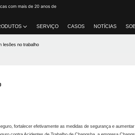
tacas com mais de 20 anos de
RODUTOS
SERVIÇO
CASOS
NOTÍCIAS
SO
 lesões no trabalho
o
seguro, fortalecer efetivamente as medidas de segurança e aumentar
Seguro contra Acidentes de Trabalho de Changsha, a empresa Chang