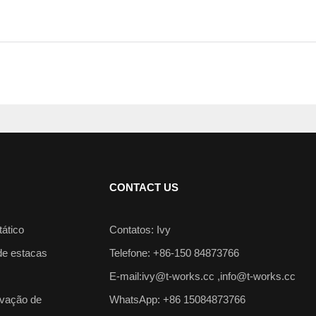
CONTACT US
tático
Contatos: Ivy
de estacas
Telefone: +86-150 84873766
E-mail:
ivy@t-works.cc
,
info@t-works.cc
avação de
WhatsApp: +86 15084873766