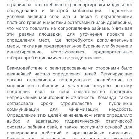
ограничена, что требовало транспортировки модульного
оборудования и быстрой мобилизации. Подземные
условия выявили слои ила и песка с вкраплениями
плотного гравия и местами остатками гнилой древесины,
что могло повлиять на сопротивление забивке. Учитывая
эти реалии площадки, для уточнения проекта и
определения мест, где потребуются дополнительные
меры, такие как предварительное бурение или бурение и
инъектирование, использовались предварительные
отборы проб и динамическое зондирование.
Взаимодействие с заинтересованными сторонами было
важнейшей частью определения целей. Регулирующие
органы отслеживали потенциальное воздействие на
морские местообитания и культурные ресурсы, поэтому
подрядчик взял на себя обязательство проводить
непрерывный мониторинг и отчетность. Команда также
согласовала сроки строительства и публичные
коммуникации для минимизации неудобств.
Определение этих целей на начальном этапе определило
выбор и адаптацию гидравлической статической
системы забивки свай, а также послужило основой для
планирования действий в чрезвычайных ситуациях.
Главная цель заключалась не только в эффективной