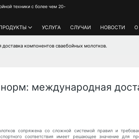
йной техники с более чем 20-
ПРОДУКТЫ
УСЛУГА
СЛУЧАИ
НОВОСТИ
О
 доставка компонентов сваебойных молотков.
норм: международная дост
лотков сопряжена со сложной системой правил и требовани
кспортного соответствия имеет решающее значение для п