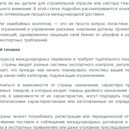
ете ли вы детали для строительной отрасли или сектора тяж
ого внимания. В этой статье подробно рассматриваются осно
по оптимизации процесса международной доставки.
али сваебойных молотков, — это не просто вопрос логистики
ограничений и управления рисками, компании должны проявля
нзакций, одновременно защищая свой бизнес от штрафов и у
экспортных требований.
й техники
цесса международных перевозок и требуют тщательного пони
 страны вводят разные системы экспортного контроля, регул
чает, что прежде чем начать планировать логистику вашей п
од какие-либо категории, подлежащие ограничениям.
ичаться в зависимости от страны назначения, характера п
емых товаров, в которые входят товары двойного назначения 
ов, в зависимости от их характеристик, могут подпадать по
логическими характеристиками или изготовленные из опреде
страны может потребовать регистрации или периодической от
живание поставок и соблюдение международных договоров и
з в экспортных привилегиях или даже уголовное преследовани