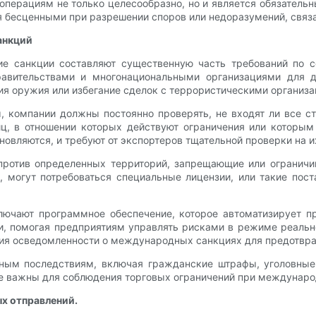
перациям не только целесообразно, но и является обязательн
я бесценными при разрешении споров или недоразумений, связ
анкций
е санкции составляют существенную часть требований по 
равительствами и многонациональными организациями для 
ия оружия или избегание сделок с террористическими организа
, компании должны постоянно проверять, не входят ли все с
иц, в отношении которых действуют ограничения или которым
новляются, и требуют от экспортеров тщательной проверки на и
 против определенных территорий, запрещающие или ограничи
 могут потребоваться специальные лицензии, или такие пос
ючают программное обеспечение, которое автоматизирует пр
и, помогая предприятиям управлять рисками в режиме реальн
ния осведомленности о международных санкциях для предотвр
ным последствиям, включая гражданские штрафы, уголовные
не важны для соблюдения торговых ограничений при междунаро
х отправлений.