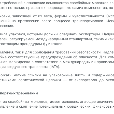
требований в отношении компонентов сваебойных молотков явл
ет не только привести к повреждению самих компонентов, но 
ковки, зависящей от их веса, формы и чувствительности. Экс
знений на протяжении всего процесса транспортировки. Ис
начение.
авила упаковки, которым должны следовать экспортеры. Напр
елей, регулируемой международными стандартами, такими как 
рогостоящим процедурам фумигации.
мления, так и для соблюдения требований безопасности. Надл
бые соответствующие предупреждения об опасности. Для ко
льная маркировка в соответствии с международными правилам
ии воздушного транспорта (IATA).
ержать четкие ссылки на упаковочные листы и содержимо
тниками логистической цепочки — от экспортеров до экс
спортных требований
тов сваебойных молотков, имеет основополагающее значение 
ыявление и смягчение потенциальных юридических, финансовы