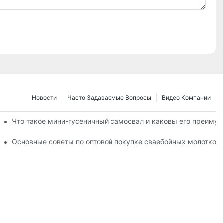
Новости
Часто Задаваемые Вопросы
Видео Компании
алов, гарантирующие качество.
Что такое мини-гусеничный самосвал и каковы его преиму
йных молотов
Основные советы по оптовой покупке сваебойных молотков