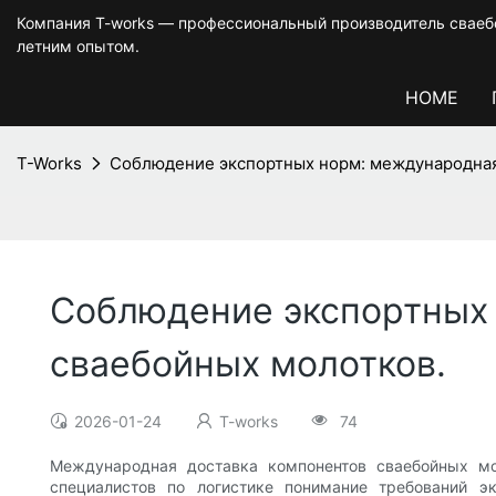
Компания T-works — профессиональный производитель сваебо
летним опытом.
HOME
T-Works
Соблюдение экспортных норм: международная
Соблюдение экспортных 
сваебойных молотков.
2026-01-24
T-works
74
Международная доставка компонентов сваебойных мо
специалистов по логистике понимание требований э