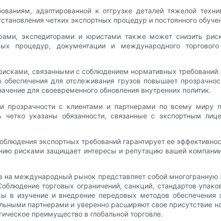
ованиям, адаптированной к отгрузке деталей тяжелой техн
, установления четких экспортных процедур и постоянного обуч
ами, экспедиторами и юристами также может снизить риск
ных процедур, документации и международного торгового
 рисками, связанными с соблюдением нормативных требований
о обеспечения для отслеживания грузов повышает прозрачнос
ачение для своевременного обновления внутренних политик.
и прозрачности с клиентами и партнерами по всему миру 
ь четко указаны обязанности, связанные с экспортным ли
блюдения экспортных требований гарантирует ее эффективнос
лению рисками защищает интересы и репутацию вашей компани
ов на международный рынок представляет собой многогранную 
Соблюдение торговых ограничений, санкций, стандартов упак
ы в изучение и внедрение передовых методов обеспечения э
альными партнерами и уверенно расширяют свое присутствие 
егическое преимущество в глобальной торговле.