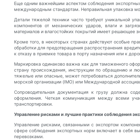
Еще одним важнейшим аспектом соблюдения экспортных 
международным стандартам. Неправильная упаковка мож
Детали тяжелой техники часто требуют уникальной упа
компонентов от механических ударов, влаги и загря
материалов и влагостойких покрытий имеет решающее з
Кроме того, в некоторых странах действуют особые пр
обработки для предотвращения распространения вредит
к отказу в приемке товара в порту назначения или к до
Маркировка одинаково важна как для таможенного офор
страну происхождения, инструкции по обращению и лю
тяжелые или опасные, может потребоваться дополните
морской организации (IMO) или Международной ассоциац
Сопроводительная документация к грузу должна сод
оформления. Четкая коммуникация между всеми учас
транспортировки.
Управление рисками и лучшие практики соблюдения эк
Управление рисками, связанными с экспортом компонен
сфере соблюдения экспортных норм включает в себя в
перевозками.