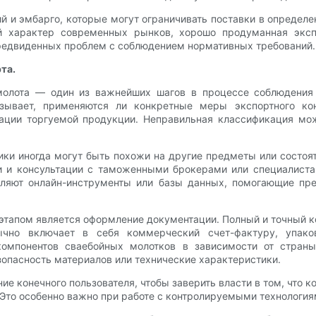
ий и эмбарго, которые могут ограничивать поставки в определ
й характер современных рынков, хорошо продуманная экспо
предвиденных проблем с соблюдением нормативных требований.
та.
молота — один из важнейших шагов в процессе соблюдения 
ывает, применяются ли конкретные меры экспортного кон
ации торгуемой продукции. Неправильная классификация мо
ики иногда могут быть похожи на другие предметы или состо
 и консультации с таможенными брокерами или специалиста
вляют онлайн-инструменты или базы данных, помогающие пр
тапом является оформление документации. Полный и точный к
ычно включает в себя коммерческий счет-фактуру, упаков
омпонентов сваебойных молотков в зависимости от страны
опасность материалов или технические характеристики.
ие конечного пользователя, чтобы заверить власти в том, что к
Это особенно важно при работе с контролируемыми технологиям