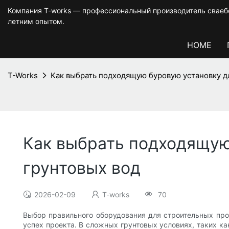
Компания T-works — профессиональный производитель сваебо
летним опытом.
HOME
T-Works
Как выбрать подходящую буровую установку дл
Как выбрать подходящую
грунтовых вод
2026-02-09
T-works
70
Выбор правильного оборудования для строительных про
успех проекта. В сложных грунтовых условиях, таких ка