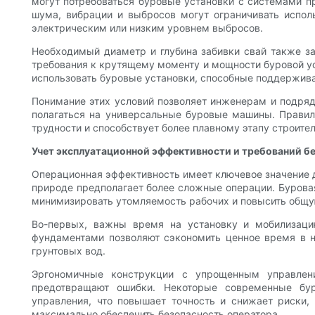
могут потребоваться буровые установки с системами 
шума, вибрации и выбросов могут ограничивать испол
электрическим или низким уровнем выбросов.
Необходимый диаметр и глубина забивки свай также за
требования к крутящему моменту и мощности буровой ус
использовать буровые установки, способные поддержива
Понимание этих условий позволяет инженерам и подряд
полагаться на универсальные буровые машины. Правил
трудности и способствует более плавному этапу строител
Учет эксплуатационной эффективности и требований бе
Операционная эффективность имеет ключевое значение дл
природе предполагает более сложные операции. Бурова
минимизировать утомляемость рабочих и повысить общу
Во-первых, важны время на установку и мобилизаци
фундаментами позволяют сэкономить ценное время в н
грунтовых вод.
Эргономичные конструкции с упрощенным управлен
предотвращают ошибки. Некоторые современные бур
управления, что повышает точность и снижает риски
максимально обеспечить безопасность оператора.