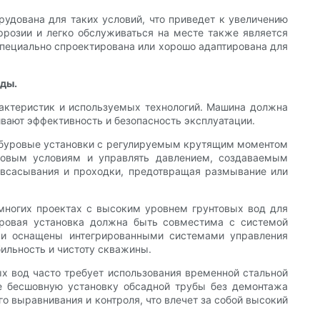
рудована для таких условий, что приведет к увеличению
ррозии и легко обслуживаться на месте также является
специально спроектирована или хорошо адаптирована для
оды.
рактеристик и используемых технологий. Машина должна
вают эффективность и безопасность эксплуатации.
е буровые установки с регулируемым крутящим моментом
нтовым условиям и управлять давлением, создаваемым
 всасывания и проходки, предотвращая размывание или
многих проектах с высоким уровнем грунтовых вод для
уровая установка должна быть совместима с системой
ки оснащены интегрированными системами управления
ильность и чистоту скважины.
х вод часто требует использования временной стальной
е бесшовную установку обсадной трубы без демонтажа
о выравнивания и контроля, что влечет за собой высокий