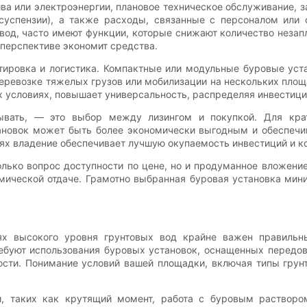
а или электроэнергии, плановое техническое обслуживание, з
суспензии), а также расходы, связанные с персоналом или 
вод, часто имеют функции, которые снижают количество неза
перспективе экономит средства.
ировка и логистика. Компактные или модульные буровые уста
 перевозке тяжелых грузов или мобилизации на нескольких пло
х условиях, повышает универсальность, распределяя инвестици
ывать, — это выбор между лизингом и покупкой. Для кра
новок может быть более экономически выгодным и обеспечи
иях владение обеспечивает лучшую окупаемость инвестиций и к
олько вопрос доступности по цене, но и продуманное вложени
ической отдаче. Грамотно выбранная буровая установка мин
х высокого уровня грунтовых вод крайне важен правильн
ебуют использования буровых установок, оснащенных передо
ти. Понимание условий вашей площадки, включая типы грунто
и, таких как крутящий момент, работа с буровым растворо