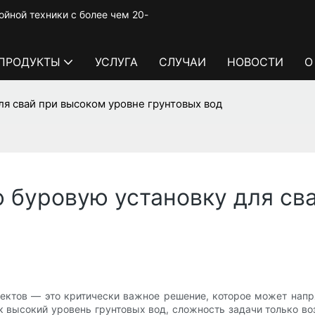
йной техники с более чем 20-
ПРОДУКТЫ
УСЛУГА
СЛУЧАИ
НОВОСТИ
О
я свай при высоком уровне грунтовых вод
 буровую установку для св
ектов — это критически важное решение, которое может напр
к высокий уровень грунтовых вод, сложность задачи только в