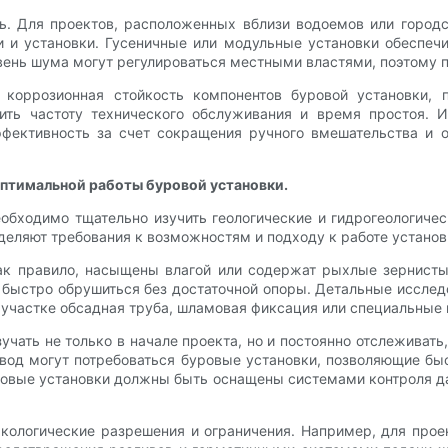
ь. Для проектов, расположенных вблизи водоемов или городс
 и установки. Гусеничные или модульные установки обеспечи
овень шума могут регулироваться местными властями, поэтому 
 коррозионная стойкость компонентов буровой установки,
ть частоту технического обслуживания и время простоя. Ин
фективность за счет сокращения ручного вмешательства и 
оптимальной работы буровой установки.
бходимо тщательно изучить геологические и гидрогеологическ
деляют требования к возможностям и подходу к работе установ
ак правило, насыщены влагой или содержат рыхлые зернистые
т быстро обрушиться без достаточной опоры. Детальные исслед
а участке обсадная труба, шламовая фиксация или специальные
чать не только в начале проекта, но и постоянно отслеживать
вод могут потребоваться буровые установки, позволяющие бы
уровые установки должны быть оснащены системами контроля 
экологические разрешения и ограничения. Например, для про