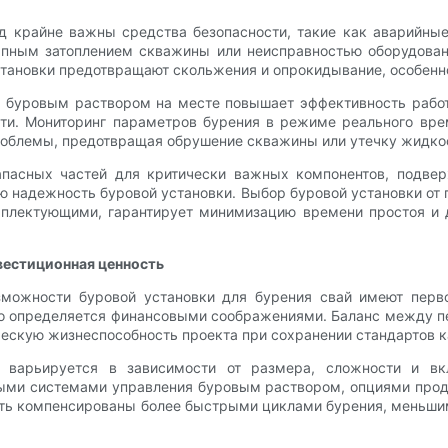
д крайне важны средства безопасности, такие как аварийные
запным затоплением скважины или неисправностью оборудов
тановки предотвращают скольжения и опрокидывание, особенно
я буровым раствором на месте повышает эффективность работ
ти. Мониторинг параметров бурения в режиме реального вре
роблемы, предотвращая обрушение скважины или утечку жидко
запасных частей для критически важных компонентов, подве
 надежность буровой установки. Выбор буровой установки от п
лектующими, гарантирует минимизацию времени простоя и д
вестиционная ценность
озможности буровой установки для бурения свай имеют перв
то определяется финансовыми соображениями. Баланс между 
скую жизнеспособность проекта при сохранении стандартов ка
о варьируется в зависимости от размера, сложности и вк
ыми системами управления буровым раствором, опциями прод
быть компенсированы более быстрыми циклами бурения, меньш