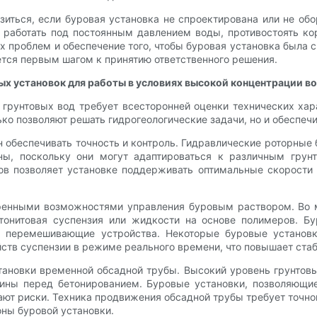
зиться, если буровая установка не спроектирована или не обо
 работать под постоянным давлением воды, противостоять ко
 проблем и обеспечение того, чтобы буровая установка была 
ется первым шагом к принятию ответственного решения.
ых установок для работы в условиях высокой концентрации в
 грунтовых вод требует всесторонней оценки технических ха
о позволяют решать гидрогеологические задачи, но и обеспечи
н обеспечивать точность и контроль. Гидравлические роторны
ны, поскольку они могут адаптироваться к различным гру
в позволяет установке поддерживать оптимальные скорости
ренными возможностями управления буровым раствором. Во 
тонитовая суспензия или жидкости на основе полимеров. Б
 и перемешивающие устройства. Некоторые буровые установ
ств суспензии в режиме реального времени, что повышает стаб
ановки временной обсадной трубы. Высокий уровень грунтовы
ины перед бетонированием. Буровые установки, позволяющи
ют риски. Техника продвижения обсадной трубы требует точног
оны буровой установки.