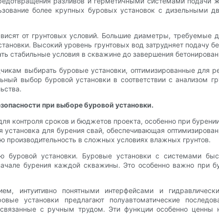
предотвращения разливов и герметичными системами подачи ж
ьзование более крупных буровых установок с дизельными дв
висят от грунтовых условий. Большие диаметры, требуемые 
тановки. Высокий уровень грунтовых вод затрудняет подачу бе
ть стабильные условия в скважине до завершения бетонирован
чикам выбирать буровые установки, оптимизированные для ре
ьный выбор буровой установки в соответствии с анализом гр
ьства.
зопасности при выборе буровой установки.
я контроля сроков и бюджетов проекта, особенно при бурении 
я установка для бурения свай, обеспечивающая оптимизирован
ю производительность в сложных условиях влажных грунтов.
ю буровой установки. Буровые установки с системами бы
ачале бурения каждой скважины. Это особенно важно при б
ием, интуитивно понятными интерфейсами и гидравлическ
овые установки предлагают полуавтоматические последова
, связанные с ручным трудом. Эти функции особенно ценны 