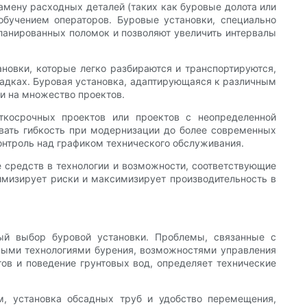
амену расходных деталей (таких как буровые долота или
обучением операторов. Буровые установки, специально
планированных поломок и позволяют увеличить интервалы
новки, которые легко разбираются и транспортируются,
щадках. Буровая установка, адаптирующаяся к различным
и на множество проектов.
ткосрочных проектов или проектов с неопределенной
вать гибкость при модернизации до более современных
онтроль над графиком технического обслуживания.
е средств в технологии и возможности, соответствующие
имизирует риски и максимизирует производительность в
ый выбор буровой установки. Проблемы, связанные с
выми технологиями бурения, возможностями управления
в и поведение грунтовых вод, определяет технические
м, установка обсадных труб и удобство перемещения,