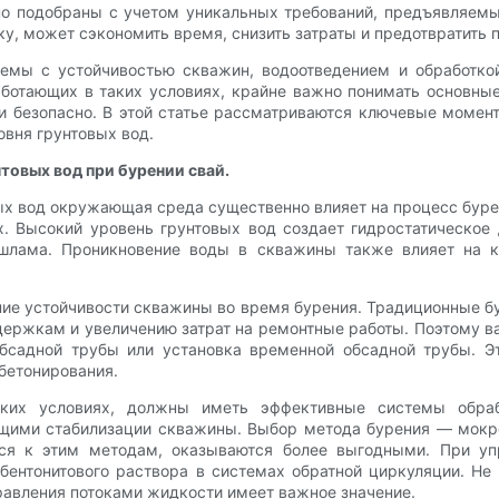
но подобраны с учетом уникальных требований, предъявляем
у, может сэкономить время, снизить затраты и предотвратить 
мы с устойчивостью скважин, водоотведением и обработкой 
аботающих в таких условиях, крайне важно понимать основны
и безопасно. В этой статье рассматриваются ключевые момен
овня грунтовых вод.
товых вод при бурении свай.
ых вод окружающая среда существенно влияет на процесс бур
х. Высокий уровень грунтовых вод создает гидростатическое
шлама. Проникновение воды в скважины также влияет на к
ие устойчивости скважины во время бурения. Традиционные б
держкам и увеличению затрат на ремонтные работы. Поэтому 
бсадной трубы или установка временной обсадной трубы. 
бетонирования.
аких условиях, должны иметь эффективные системы обра
ими стабилизации скважины. Выбор метода бурения — мокрог
ться к этим методам, оказываются более выгодными. При 
бентонитового раствора в системах обратной циркуляции. Не
равления потоками жидкости имеет важное значение.