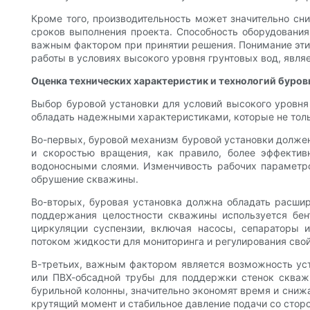
Кроме того, производительность может значительно сни
сроков выполнения проекта. Способность оборудования
важным фактором при принятии решения. Понимание этих
работы в условиях высокого уровня грунтовых вод, явля
Оценка технических характеристик и технологий буров
Выбор буровой установки для условий высокого уровня
обладать надежными характеристиками, которые не тольк
Во-первых, буровой механизм буровой установки долже
и скоростью вращения, как правило, более эффектив
водоносными слоями. Изменчивость рабочих параметро
обрушение скважины.
Во-вторых, буровая установка должна обладать расши
поддержания целостности скважины используется бен
циркуляции суспензии, включая насосы, сепараторы
потоком жидкости для мониторинга и регулирования свой
В-третьих, важным фактором является возможность уст
или ПВХ-обсадной трубы для поддержки стенок скваж
бурильной колонны, значительно экономят время и снижа
крутящий момент и стабильное давление подачи со стор