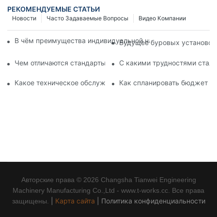
РЕКОМЕНДУЕМЫЕ СТАТЬИ
Новости
Часто Задаваемые Вопросы
Видео Компании
В чём преимущества индивидуальной настройки оборудова
Будущее буровых установок д
Чем отличаются стандарты оборудования для свайных рабо
С какими трудностями сталк
Какое техническое обслуживание требуется гидравлическ
Как спланировать бюджет на
Авторские права © 2026 Changsha Tianwei Engineering
Machinery Manufacturing Co.,Ltd - www.t-works.cc. Все права
|
Карта сайта
|
Политика конфиденциальности
защищены.