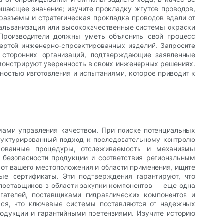
ешающее значение; изучите прокладку жгутов проводов,
разъемы и стратегическая прокладка проводов вдали от
 гальванизация или высококачественные системы окраски
 Производители должны уметь объяснить свой процесс
чертой инженерно-спроектированных изделий. Запросите
 сторонних организаций, подтверждающие заявленные
емонстрируют уверенность в своих инженерных решениях.
чностью изготовления и испытаниями, которое приводит к
мами управления качеством. При поиске потенциальных
труктурированный подход к последовательному контролю
ированные процедуры, отслеживаемость и механизмы
 безопасности продукции и соответствия региональным
 от вашего местоположения и области применения, ищите
е сертификаты. Эти подтверждения гарантируют, что
поставщиков в области закупки компонентов — еще одна
гателей, поставщиками гидравлических компонентов и
ься, что ключевые системы поставляются от надежных
родукции и гарантийными претензиями. Изучите историю