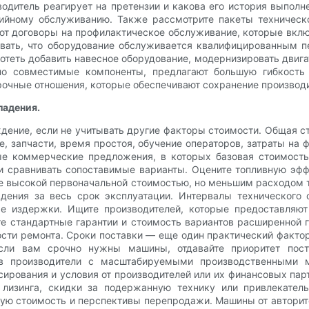
одитель реагирует на претензии и какова его история выполн
ийному обслуживанию. Также рассмотрите пакеты техническ
т договоры на профилактическое обслуживание, которые включ
вать, что оборудование обслуживается квалифицированным п
отеть добавить навесное оборудование, модернизировать двига
о совместимые компоненты, предлагают большую гибкость
рочные отношения, которые обеспечивают сохранение производи
ладения.
дение, если не учитывать другие факторы стоимости. Общая ст
е, запчасти, время простоя, обучение операторов, затраты н
е коммерческие предложения, в которых базовая стоимость
 сравнивать сопоставимые варианты. Оцените топливную эфф
ее высокой первоначальной стоимостью, но меньшим расходом 
дения за весь срок эксплуатации. Интервалы технического
е издержки. Ищите производителей, которые предоставляю
 стандартные гарантии и стоимость вариантов расширенной г
сти ремонта. Сроки поставки — еще один практический факто
Если вам срочно нужны машины, отдавайте приоритет пос
ов производители с масштабируемыми производственными 
сирования и условия от производителей или их финансовых пар
лизинга, скидки за подержанную технику или привлекатель
ную стоимость и перспективы перепродажи. Машины от авторит