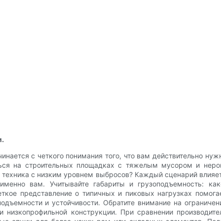
и.
нается с четкого понимания того, что вам действительно ну
аться на строительных площадках с тяжелым мусором и нер
я техника с низким уровнем выбросов? Каждый сценарий влияет
 именно вам. Учитывайте габариты и грузоподъемность: ка
ткое представление о типичных и пиковых нагрузках помогае
дъемности и устойчивости. Обратите внимание на ограничени
и низкопрофильной конструкции. При сравнении производител