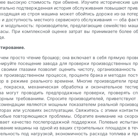
ее высокую стоимость при обмене. Изучите исторические це
нтально подтвержденная история обслуживания повышают привл
ыходящая из строя машина может обойтись дороже из-за потер
й и доступность местного сервисного обслуживания — оба фак
 и модульность: производители, предлагающие семейство маш
пасы. При комплексной оценке затрат вы принимаете более о
де.
стирование.
 чем просто чтение брошюр; она включает в себя прямую пров
нируйте посещение завода для проверки производственных про
своими глазами позволит оценить чистоту, организованность
х производственном процессе, проценте брака и методах пос
зор в режиме реального времени. Многие производители пре
а, покраска, механическая обработка и окончательное тес
ва могут проводить предпродажные проверки, проверять сп
орным требованиям. Спросите производителей, приветствуют
Рекомендации являются мощным показателем реальной произво
екторах или условиях эксплуатации. Свяжитесь с этими контак
любые повторяющиеся проблемы. Обратите внимание на скорос
ывает качество послепродажной поддержки. Полевые испытан
ование машины на одной из ваших строительных площадок в теч
ельность под нагрузкой, экономичность расхода топлива и п