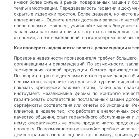
имеют более сильный рынок подержанных машин и бол
темпы амортизации. Передаваемость гарантии и докуме
скрытые издержки простоя. Более дешевая, но часто в
альтернативы. Оцените время доставки запасных часте
после поломки. Наконец, учитывайте масштабируемость
запасными частями и снизить затраты на складские за
экономии, а не к немедленной, но кратковременной выго
Как проверить надежность: визиты, рекомендации и те
Проверка надежности производителя требует большего,
организациями и рекомендаций. По возможности, запла
тестирования готовой продукции. Осмотр производства 
Поговорите с руководителями и инженерами завода об и
невозможно, запросите виртуальный тур или видеооб
показать критически важные этапы, такие как сварк
инструмент. Независимые фирмы по контролю качест
гарантировать соответствие поставленных машин догов
сертификаты соответствия или отчеты об инспекции. 
клиентов, в идеале тех, кто работает в аналогичных с
качество общения, опыт гарантийного обслуживания и 
нему; оперативность на этапе продаж часто предсказ
проверку. По возможности организуйте пробное использ
демонстрация позволят оценить эргономику, производит