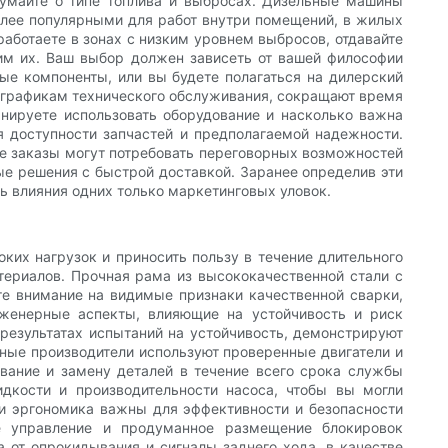
умайте о типе топлива и выбросах. Дизельные машины
олее популярными для работ внутри помещений, в жилых
аботаете в зонах с низким уровнем выбросов, отдавайте
им их. Ваш выбор должен зависеть от вашей философии
ые компоненты, или вы будете полагаться на дилерский
 графикам технического обслуживания, сокращают время
нируете использовать оборудование и насколько важна
 доступности запчастей и предполагаемой надежности.
ые заказы могут потребовать переговорных возможностей
ые решения с быстрой доставкой. Заранее определив эти
ь влияния одних только маркетинговых уловок.
ких нагрузок и приносить пользу в течение длительного
териалов. Прочная рама из высококачественной стали с
те внимание на видимые признаки качественной сварки,
нженерные аспекты, влияющие на устойчивость и риск
результатах испытаний на устойчивость, демонстрируют
нные производители используют проверенные двигатели и
ивание и замену деталей в течение всего срока службы
кости и производительности насоса, чтобы вы могли
и эргономика важны для эффективности и безопасности
ое управление и продуманное размещение блокировок
а от опрокидывания и сигналы заднего хода, в качестве