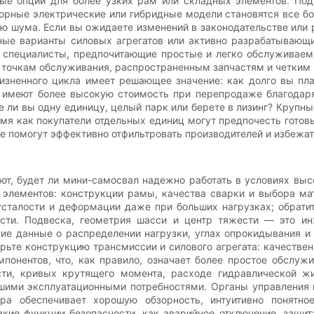
ые опции для более узких рам или складных элементов. Под
рные электрические или гибридные модели становятся все б
ю шума. Если вы ожидаете изменений в законодательстве или р
ные варианты силовых агрегатов или активно разрабатывающ
е специалисты, предпочитающие простые и легко обслуживаем
к точкам обслуживания, распространенным запчастям и четким
изненного цикла имеет решающее значение: как долго вы пла
о имеют более высокую стоимость при перепродаже благодаря
е ли вы одну единицу, целый парк или берете в лизинг? Крупн
емя как покупатели отдельных единиц могут предпочесть готов
е помогут эффективно отфильтровать производителей и избежат
, будет ли мини-самосвал надежно работать в условиях высо
 элементов: конструкции рамы, качества сварки и выбора ма
сталости и деформации даже при больших нагрузках; обрати
сти. Подвеска, геометрия шасси и центр тяжести — это и
ие данные о распределении нагрузки, углах опрокидывания и 
ерьте конструкцию трансмиссии и силового агрегата: качестве
онентов, что, как правило, означает более простое обслуж
и, кривых крутящего момента, расходе гидравлической жид
ашими эксплуатационными потребностями. Органы управления 
ора обеспечивает хорошую обзорность, интуитивно понятн
акие функции безопасности, как аварийное отключение, защит