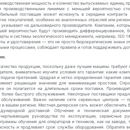
оизводственная мощность и количество выпускаемых единиц пр
 производственными линиями с меньшей вероятностью стол
абильный поставщик может исчезнуть в середине контракта
их покупателей, особенно из аналогичных отраслей или регио
указывают на дальновидного производителя. Компании, котор
ей вероятностью будут производить дифференцированное, б
дарты и системы экологического менеджмента, например, ISO 
ты и удостоверения — это не просто бюрократические знаки от
ьными процессами, соблюдает правила и готов поддерживать до
ии.
качество продукции, поскольку даже лучшие машины требуют п
теля, внимательно изучите условия его гарантии: какие комп
к подачи претензий. Щедрая и четко определенная гарантия св
 имеет решающее значение для минимизации простоев. Спрос
е он полагается на длительные сроки поставки. Производит
более быстрого обслуживания. Некоторые поставщики предла
 обслуживания. Важно наличие сети сервисных центров — п
в вашем регионе. Местная дилерская сеть может обеспечить б
дународной доставкой. Обучение и техническая докумен
счерпывающие руководства по эксплуатации, сервисные ру
граммы обучения для операторов и техников, как на заводе, 
сность и продлевает срок службы оборудования. Обратите в