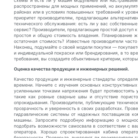
схемы и есть ли у машин модульные или настраиваем
распространены для мощных применений, но аккумулято
районах или в условиях повышенных требований к уровн
приоритет производителям, предлагающим альтернатив
технического обслуживания: есть ли у вас собственны
сервис? Производители, предлагающие простой доступ 
простоя и общую стоимость владения. Планирование ж
остаточная стоимость? Известные производители част
Наконец, подумайте о своей модели покупки — покупает
и индивидуальной покраски или брендирования, в то вр
требования, вы создадите объективные критерии, которы
Оценка качества продукции и инженерных решений.
Качество продукции и инженерные стандарты определяют
времени. Начните с изучения основных конструктивных
усиленными точками напряжения будет противостоять у
такие как ровные сварные швы и отсутствие пористо
опрокидывания. Производители, публикующие техническ
прозрачность и уверенность в своих разработках. Пров
гидравлические системы от надежных поставщиков комп
машины. Запросите подробную информацию о мощност
подобрать возможности самосвала в соответствии с в
оператора. Хорошо спроектированная кабина операт
безопасности. Проверьте, внедряют ли производители т