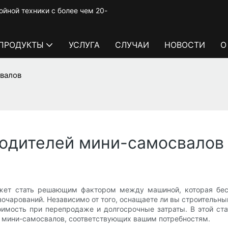
йной техники с более чем 20-
ПРОДУКТЫ
УСЛУГА
СЛУЧАИ
НОВОСТИ
О
свалов
водителей мини-самосвалов
жет стать решающим фактором между машиной, которая бес
зочарований. Независимо от того, оснащаете ли вы строительн
тоимость при перепродаже и долгосрочные затраты. В этой 
й мини-самосвалов, соответствующих вашим потребностям.