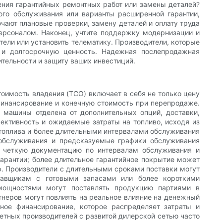
ения гарантийных ремонтных работ или замены деталей?
ого обслуживания или варианты расширенной гарантии,
ают плановые проверки, замену деталей и оплату труда
ерсоналом. Наконец, учтите поддержку модернизации и
тели или установить телематику. Производители, которые
 и долгосрочную ценность. Надежная послепродажная
тельности и защиту ваших инвестиций.
оимость владения (TCO) включает в себя не только цену
а финансирование и конечную стоимость при перепродаже.
 машины отделена от дополнительных опций, доставки,
ективность и ожидаемые затраты на топливо, исходя из
топлива и более длительными интервалами обслуживания
 обслуживания и предсказуемые графики обслуживания
т четкую документацию по интервалам обслуживания и
арантии; более длительное гарантийное покрытие может
р. Производители с длительными сроками поставки могут
тавщикам с готовыми запасами или более короткими
мощностями могут поставлять продукцию партиями в
тнеров могут повлиять на реальное влияние на денежный
ное финансирование, которое распределяет затраты и
етных производителей с развитой дилерской сетью часто