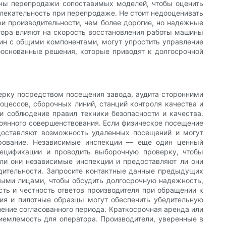
ны перепродажи сопоставимых моделей, чтобы оценить
екательность при перепродаже. Не стоит недооценивать
и производительности, чем более дорогие, но надежные
тора влияют на скорость восстановления работы машины
ин с общими компонентами, могут упростить управление
боснованные решения, которые приводят к долгосрочной
ерку посредством посещения завода, аудита сторонними
цессов, сборочных линий, станций контроля качества и
 и соблюдение правил техники безопасности и качества.
тоянного совершенствования. Если физическое посещение
доставляют возможность удаленных посещений и могут
тирование. Независимые инспекции — еще один ценный
ецификации и проводить выборочную проверку, чтобы
 ли они независимые инспекции и предоставляют ли они
дительности. Запросите контактные данные предыдущих
тными лицами, чтобы обсудить долгосрочную надежность,
ть и честность ответов производителя при обращении к
ия и пилотные образцы могут обеспечить убедительную
ение согласованного периода. Краткосрочная аренда или
риемлемость для оператора. Производители, уверенные в