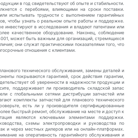
одукции в год свидетельствуют об опыте и стабильности.
кнется с перебоями, влияющими на сроки поставки.
 или испытывать трудности с выполнением гарантийных
нов, чтобы узнать о реальном опыте работы и поддержке.
ые инвестируют в исследования и владеют патентами или
олее качественное оборудование. Наконец, соблюдение
14001, может быть важным для организаций, стремящихся
личия; они служат практическими показателями того, что
лгосрочные отношения с клиентами.
ланового технического обслуживания, замены деталей и
оненты покрываются гарантией, срок действия гарантии,
идетельствует об уверенности в надежности продукции и
ите, поддерживает ли производитель складской запас
ели с глобальными сетями дистрибуции запчастей или
гают комплекты запчастей для планового технического
роверьте, есть ли у производителя сертифицированные
олее быстрый ремонт, обслуживание на месте и доступ к
тация являются ключевыми элементами поддержки.
ководства, схемы электропроводки и руководства по
так и через местных дилеров или на онлайн-платформах.
нимание на оперативность гарантийного обслуживания и