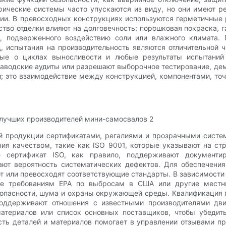
трические системы часто упускаются из виду, но они имеют р
ии. В превосходных конструкциях используются герметичные 
ество отделки влияют на долговечность: порошковая покраска,
, подверженного воздействию соли или влажного климата.
ц, испытания на производительность являются отличительной 
нные о циклах выносливости и любые результаты испытаний
заводские аудиты или разрешают выборочное тестирование, д
и; это взаимодействие между конструкцией, компонентами, то
 продукции сертификатами, регалиями и прозрачными систе
ия качеством, такие как ISO 9001, которые указывают на с
е сертификат ISO, как правило, поддерживают документ
т вероятность систематических дефектов. Для обеспечения
ют или превосходят соответствующие стандарты. В зависимости
ие требованиям EPA по выбросам в США или другие местны
опасности, шума и охраны окружающей среды. Квалификация 
поддерживают отношения с известными производителями дви
атериалов или список основных поставщиков, чтобы убедит
сть деталей и материалов помогает в управлении отзывами п