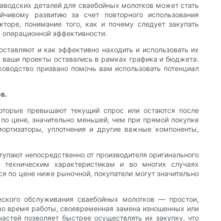
заводских деталей для сваебойных молотков может стать
йчивому развитию за счет повторного использования
торе, понимание того, как и почему следует закупать
 операционной эффективности.
оставляют и как эффективно находить и использовать их
 ваши проекты оставались в рамках графика и бюджета.
ководство призвано помочь вам использовать потенциал
в.
которые превышают текущий спрос или остаются после
 по цене, значительно меньшей, чем при прямой покупке
мортизаторы, уплотнения и другие важные компоненты,
тупают непосредственно от производителя оригинального
ют техническим характеристикам и во многих случаях
ся по цене ниже рыночной, покупатели могут значительно
ческого обслуживания сваебойных молотков — простои,
во время работы, своевременная замена изношенных или
астей позволяет быстрее осуществлять их закупку, что