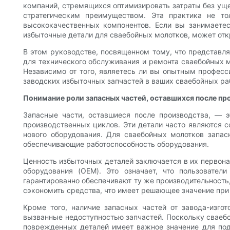
компаний, стремящихся оптимизировать затраты без уще
стратегическим преимуществом. Эта практика не то
высококачественных компонентов. Если вы занимаетес
избыточные детали для сваебойных молотков, может от
В этом руководстве, посвященном тому, что представля
для технического обслуживания и ремонта сваебойных 
Независимо от того, являетесь ли вы опытным професс
заводских избыточных запчастей в ваших сваебойных ра
Понимание роли запасных частей, оставшихся после пр
Запасные части, оставшиеся после производства, — 
производственных циклов. Эти детали часто являются с
нового оборудования. Для сваебойных молотков запас
обеспечивающие работоспособность оборудования.
Ценность избыточных деталей заключается в их первона
оборудования (OEM). Это означает, что пользовател
гарантированно обеспечивают ту же производительность,
сэкономить средства, что имеет решающее значение п
Кроме того, наличие запасных частей от завода-изго
вызванные недоступностью запчастей. Поскольку сваеб
поврежденных деталей имеет важное значение для подд