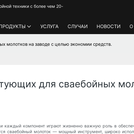
йной техники с более чем 20-
ПРОДУКТЫ
УСЛУГА
СЛУЧАИ
НОВОСТИ
О
х молотков на заводе с целью экономии средств.
тующих для сваебойных мол
 и каждый компонент играют жизненно важную роль в обеспе
тся сваебойный молоток — мощный инструмент, широко испо