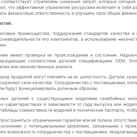
соответствует стратегиям снижения затрат, которые сегодня 
ют, что эффективное управление ресурсами включает в себя 
ть финансовую ответственность и улучшить свое общее финанс
астей.
ансовые преимущества, поддержание стандартов качества и 
производительности его компонентов, а использование некачес
щем.
ение имеет проверка их происхождения и состояния. Надеж
ерждающие соответствие деталей спецификациям OEM. Этот
елки или некачественные аналоги.
еред продажей могут повлиять на их целостность. Детали, хра
сохраняют свои качества. Сотрудничество с поставщиками, кот
тали будут функционировать должным образом.
чных деталей с существующими моделями сваебойных мол
ых характеристиках в зависимости от года выпуска или модел
таблицы совместимости моделей и технические паспорта, чтоб
ространяться ограниченная гарантия или её полное отсутстви
я экономию с потенциальными затратами, связанными с пре
трите возможность сотрудничества с поставщиками, предлагаю