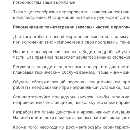
потребностям вашей компании.
Также целесообразно перепроверить заявления поставщ
комплектующих. Информация из первых рук может дать п
Рекомендации по интеграции запасных частей в прогр
Для того чтобы в полной мере воспользоваться преим
при включении этих компонентов в свои программы техн
Начните с планирования запасов. Ведите подробный уче
части. Эта практика позволяет заблаговременно отслежив
Регулярно проводите тщательные проверки и диагности
плановым техническим обслуживанием, чтобы минимизир
Обучите обслуживающий персонал специфическим про
работать неэффективно при неправильной установке, по
Стандартизируйте процедуры закупок, чтобы гарантир
непроверенных поставщиков, поскольку это может прив
Разработайте планы действий в чрезвычайных ситуация
Наличие критически важных запасных частей сокращает 
Кроме того, необходимо документировать характеристи