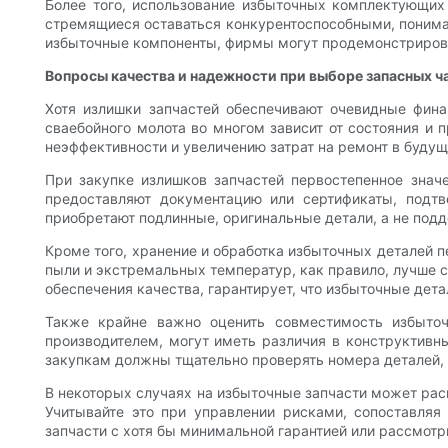
Более того, использование избыточных комплектующих 
стремящиеся оставаться конкурентоспособными, понима
избыточные компоненты, фирмы могут продемонстрирова
Вопросы качества и надежности при выборе запасных ч
Хотя излишки запчастей обеспечивают очевидные фин
сваебойного молота во многом зависит от состояния и 
неэффективности и увеличению затрат на ремонт в буду
При закупке излишков запчастей первостепенное знач
предоставляют документацию или сертификаты, подтв
приобретают подлинные, оригинальные детали, а не подд
Кроме того, хранение и обработка избыточных деталей п
пыли и экстремальных температур, как правило, лучше 
обеспечения качества, гарантирует, что избыточные де
Также крайне важно оценить совместимость избыто
производителем, могут иметь различия в конструктивн
закупкам должны тщательно проверять номера деталей, 
В некоторых случаях на избыточные запчасти может расп
Учитывайте это при управлении рисками, сопоставля
запчасти с хотя бы минимальной гарантией или рассмо