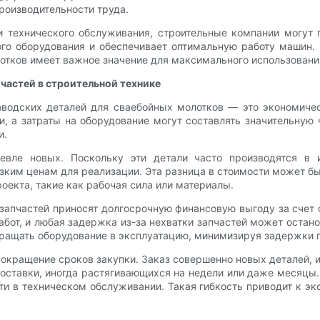
роизводительности труда.
и технического обслуживания, строительные компании могут
го оборудования и обеспечивает оптимальную работу машин.
тков имеет важное значение для максимального использовани
частей в строительной технике
аводских деталей для сваебойных молотков — это экономичес
 а затраты на оборудование могут составлять значительную 
и.
евле новых. Поскольку эти детали часто производятся в 
зким ценам для реализации. Эта разница в стоимости может б
оекта, такие как рабочая сила или материалы.
 запчастей приносят долгосрочную финансовую выгоду за счет
от, и любая задержка из-за нехватки запчастей может останов
ращать оборудование в эксплуатацию, минимизируя задержки п
ращение сроков закупки. Заказ совершенно новых деталей, из
ставки, иногда растягивающихся на недели или даже месяцы. 
ти в техническом обслуживании. Такая гибкость приводит к э