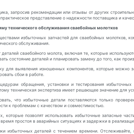
ика, запросив рекомендации или отзывы от других строительн
рактическое представление о надежности поставщика и качес
амму технического обслуживания сваебойных молотков
уществами избыточных запчастей для сваебойных молотков, к
ического обслуживания.
т деталей сваебойного молота, включая те, которые использую
ать состояние деталей и планировать замену до того, как прои
ку для выявления изношенных компонентов, которые можно з
овать сбои в работе.
цедурам обращения, установки и тестирования избыточных 
этому техническая экспертиза имеет решающее значение для ус
овать, что избыточные детали поставляются только провер
ести к проблемам с качеством и совместимостью.
х, которые позволят использовать избыточные запасные час
время простоя в аварийных ситуациях и задержки в реализаци
ки избыточных деталей с течением времени. Отслеживайте, 