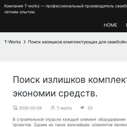
Компания T-works — профессиональный производитель сваебо
летним опытом.
HOME
T-Works
Поиск излишков комплектующих для сваебойны
Поиск излишков комплек
экономии средств.
2026-02-06
T-works
55
В строительной отрасли каждый элемент оборудования
проектов. Одним из таких важнейших элементов являе