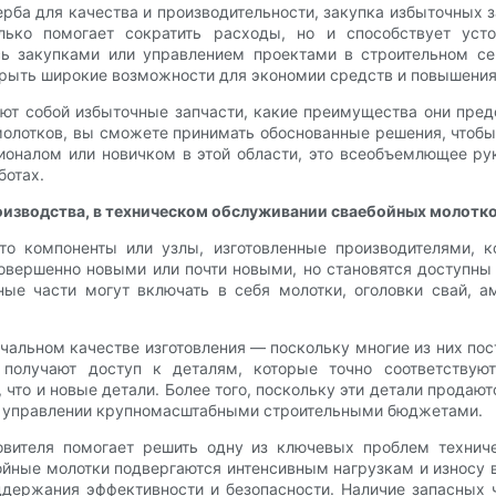
рба для качества и производительности, закупка избыточных 
лько помогает сократить расходы, но и способствует усто
ь закупками или управлением проектами в строительном сек
крыть широкие возможности для экономии средств и повышения
ют собой избыточные запчасти, какие преимущества они пред
молотков, вы сможете принимать обоснованные решения, чтобы
ионалом или новичком в этой области, это всеобъемлющее ру
ботах.
оизводства, в техническом обслуживании сваебойных молотко
это компоненты или узлы, изготовленные производителями, 
овершенно новыми или почти новыми, но становятся доступны
ные части могут включать в себя молотки, оголовки свай, а
чальном качестве изготовления — поскольку многие из них пос
и получают доступ к деталям, которые точно соответству
 что и новые детали. Более того, поскольку эти детали продают
ри управлении крупномасштабными строительными бюджетами.
товителя помогает решить одну из ключевых проблем техни
ойные молотки подвергаются интенсивным нагрузкам и износу 
ержания эффективности и безопасности. Наличие запасных ч