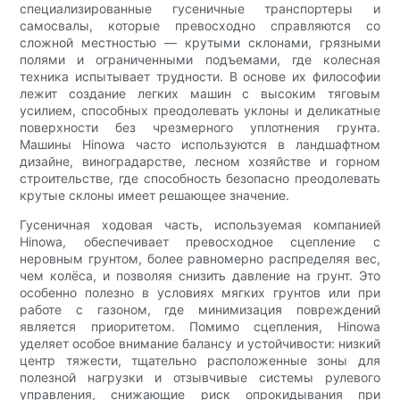
специализированные гусеничные транспортеры и
самосвалы, которые превосходно справляются со
сложной местностью — крутыми склонами, грязными
полями и ограниченными подъемами, где колесная
техника испытывает трудности. В основе их философии
лежит создание легких машин с высоким тяговым
усилием, способных преодолевать уклоны и деликатные
поверхности без чрезмерного уплотнения грунта.
Машины Hinowa часто используются в ландшафтном
дизайне, виноградарстве, лесном хозяйстве и горном
строительстве, где способность безопасно преодолевать
крутые склоны имеет решающее значение.
Гусеничная ходовая часть, используемая компанией
Hinowa, обеспечивает превосходное сцепление с
неровным грунтом, более равномерно распределяя вес,
чем колёса, и позволяя снизить давление на грунт. Это
особенно полезно в условиях мягких грунтов или при
работе с газоном, где минимизация повреждений
является приоритетом. Помимо сцепления, Hinowa
уделяет особое внимание балансу и устойчивости: низкий
центр тяжести, тщательно расположенные зоны для
полезной нагрузки и отзывчивые системы рулевого
управления, снижающие риск опрокидывания при