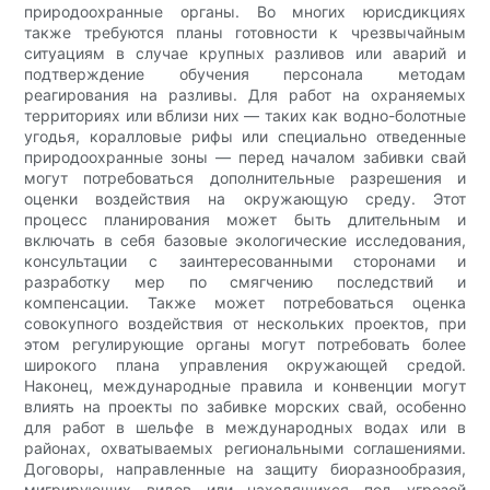
природоохранные органы. Во многих юрисдикциях
также требуются планы готовности к чрезвычайным
ситуациям в случае крупных разливов или аварий и
подтверждение обучения персонала методам
реагирования на разливы. Для работ на охраняемых
территориях или вблизи них — таких как водно-болотные
угодья, коралловые рифы или специально отведенные
природоохранные зоны — перед началом забивки свай
могут потребоваться дополнительные разрешения и
оценки воздействия на окружающую среду. Этот
процесс планирования может быть длительным и
включать в себя базовые экологические исследования,
консультации с заинтересованными сторонами и
разработку мер по смягчению последствий и
компенсации. Также может потребоваться оценка
совокупного воздействия от нескольких проектов, при
этом регулирующие органы могут потребовать более
широкого плана управления окружающей средой.
Наконец, международные правила и конвенции могут
влиять на проекты по забивке морских свай, особенно
для работ в шельфе в международных водах или в
районах, охватываемых региональными соглашениями.
Договоры, направленные на защиту биоразнообразия,
мигрирующих видов или находящихся под угрозой