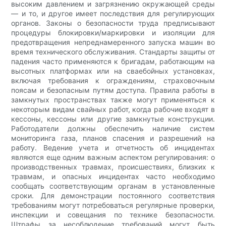
высоким давлением и загрязнению окружающей среды
— и то, и другое имеет последствия для регулирующих
органов. Законы о безопасности труда предписывают
процедуры блокировки/маркировки и изоляции для
предотвращения непреднамеренного запуска машин во
время технического обслуживания. Стандарты защиты от
падения часто применяются к бригадам, работающим на
высотных платформах или на сваебойных установках,
включая требования к ограждениям, страховочным
поясам и безопасным путям доступа. Правила работы в
замкнутых пространствах также могут применяться к
некоторым видам свайных работ, когда рабочие входят в
кессоны, кессоны или другие замкнутые конструкции.
Работодатели должны обеспечить наличие систем
мониторинга газа, планов спасения и разрешений на
работу. Ведение учета и отчетность об инцидентах
являются еще одним важным аспектом регулирования: о
производственных травмах, происшествиях, близких к
травмам, и опасных инцидентах часто необходимо
сообщать соответствующим органам в установленные
сроки. Для демонстрации постоянного соответствия
требованиям могут потребоваться регулярные проверки,
инспекции и совещания по технике безопасности.
Штрафы за несоблюдение требований могут быть