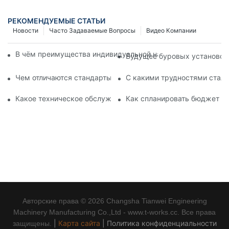
РЕКОМЕНДУЕМЫЕ СТАТЬИ
Новости
Часто Задаваемые Вопросы
Видео Компании
В чём преимущества индивидуальной настройки оборудова
Будущее буровых установок д
Чем отличаются стандарты оборудования для свайных рабо
С какими трудностями сталк
Какое техническое обслуживание требуется гидравлическ
Как спланировать бюджет на
Авторские права © 2026 Changsha Tianwei Engineering
Machinery Manufacturing Co.,Ltd - www.t-works.cc. Все права
|
Карта сайта
|
Политика конфиденциальности
защищены.