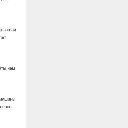
тся сваи
яет
аты нам
ю машины
ненно.