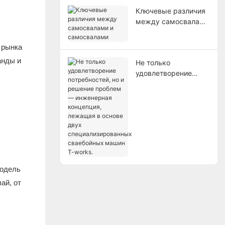
Ключевые различия
между самосвалами
и самосвалами
 рынка
анды и
Не только
удовлетворение
потребностей, но и
решение проблем —
инженерная
концепция, лежащая
в основе двух
специализированных
сваебойных машин
T-works.
Модель
ай, от