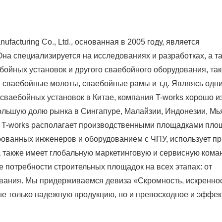
facturing Co., Ltd., основанная в 2005 году, является
а специализируется на исследованиях и разработках, а т
бойных установок и другого сваебойного оборудования, так
е сваебойные молоты, сваебойные рамы и т.д. Являясь одн
сваебойных установок в Китае, компания T-works хорошо и
ибольшую долю рынка в Сингапуре, Малайзии, Индонезии, Мь
ия T-works располагает производственными площадками пл
рованных инженеров и оборудованием с ЧПУ, использует п
 также имеет глобальную маркетинговую и сервисную коман
потребности строительных площадок на всех этапах: от
вания. Мы придерживаемся девиза «Скромность, искреннос
не только надежную продукцию, но и превосходное и эффе