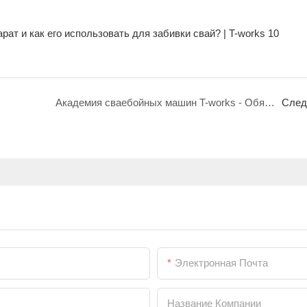
Академия сваебойных машин T-works - Обязательный строительный курс 1: Практическое руководство по контролю вертикальности свай.
След
Электронная Почта
Название Компании