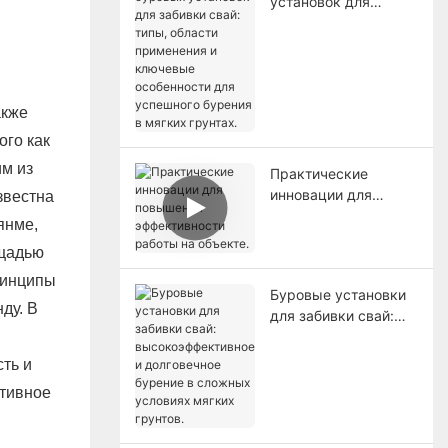
установок для
забивки свай: типы,
области применения
и ключевые
особенности для
успешного бурения в
акже
мягких грунтах.
ого как
им из
Практические
инновации для
звестна
повышения
янме,
эффективности
ощадью
работы на объекте.
ринципы
Буровые установки
ду. В
для забивки свай:
высокоэффективное
и долговечное
ть и
бурение в сложных
ктивное
условиях мягких
грунтов.