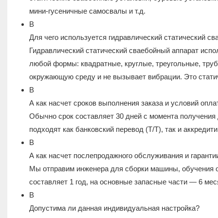
мини-гусеничные самосвалы и т.д.
В
Для чего используется гидравлический статический св
Гидравлический статический сваебойный аппарат испо
любой формы: квадратные, круглые, треугольные, трубч
окружающую среду и не вызывает вибрации. Это статич
В
А как насчет сроков выполнения заказа и условий опл
Обычно срок составляет 30 дней с момента получения 
подходят как банковский перевод (T/T), так и аккредитив
В
А как насчет послепродажного обслуживания и гаранти
Мы отправим инженера для сборки машины, обучения о
составляет 1 год, на основные запасные части — 6 ме
В
Допустима ли данная индивидуальная настройка?