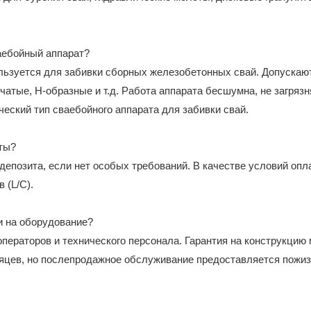
аебойный аппарат?
льзуется для забивки сборных железобетонных свай. Допускаю
атые, Н-образные и т.д. Работа аппарата бесшумна, не загрязн
еский тип сваебойного аппарата для забивки свай.
аты?
депозита, если нет особых требований. В качестве условий опл
 (L/C).
и на оборудование?
ператоров и технического персонала. Гарантия на конструкци
сяцев, но послепродажное обслуживание предоставляется пожиз