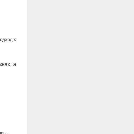
одход к
жах, а
оры,