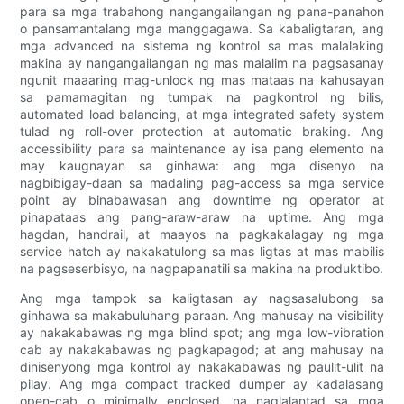
para sa mga trabahong nangangailangan ng pana-panahon
o pansamantalang mga manggagawa. Sa kabaligtaran, ang
mga advanced na sistema ng kontrol sa mas malalaking
makina ay nangangailangan ng mas malalim na pagsasanay
ngunit maaaring mag-unlock ng mas mataas na kahusayan
sa pamamagitan ng tumpak na pagkontrol ng bilis,
automated load balancing, at mga integrated safety system
tulad ng roll-over protection at automatic braking. Ang
accessibility para sa maintenance ay isa pang elemento na
may kaugnayan sa ginhawa: ang mga disenyo na
nagbibigay-daan sa madaling pag-access sa mga service
point ay binabawasan ang downtime ng operator at
pinapataas ang pang-araw-araw na uptime. Ang mga
hagdan, handrail, at maayos na pagkakalagay ng mga
service hatch ay nakakatulong sa mas ligtas at mas mabilis
na pagseserbisyo, na nagpapanatili sa makina na produktibo.
Ang mga tampok sa kaligtasan ay nagsasalubong sa
ginhawa sa makabuluhang paraan. Ang mahusay na visibility
ay nakakabawas ng mga blind spot; ang mga low-vibration
cab ay nakakabawas ng pagkapagod; at ang mahusay na
dinisenyong mga kontrol ay nakakabawas ng paulit-ulit na
pilay. Ang mga compact tracked dumper ay kadalasang
open-cab o minimally enclosed, na naglalantad sa mga