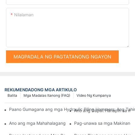
Nilalaman
MAGPADALA NG PAGTATANONG NGAYON
REKUMENDADONG MGA ARTIKULO
Balita
Mga Madalas Itanong (FAQ)
Video Ng Kumpanya
Paano Gumagana ang mga Hydraulic Piling Hammers: Ang Tahi
Ano ang Dapat Hanapin sa mga
Ano ang mga Mahahalagang Bahagi ng Makinang Pangtambak 
Pag-unawa sa mga Makinang 