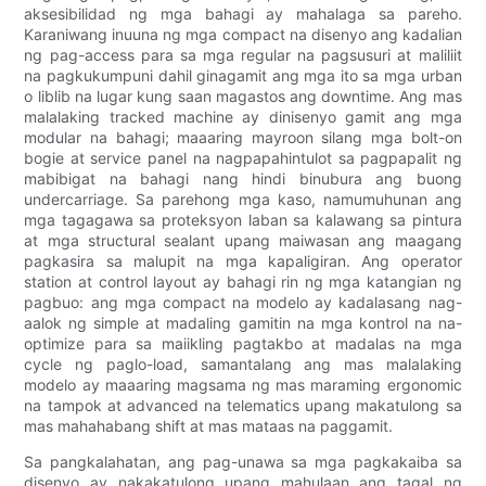
aksesibilidad ng mga bahagi ay mahalaga sa pareho.
Karaniwang inuuna ng mga compact na disenyo ang kadalian
ng pag-access para sa mga regular na pagsusuri at maliliit
na pagkukumpuni dahil ginagamit ang mga ito sa mga urban
o liblib na lugar kung saan magastos ang downtime. Ang mas
malalaking tracked machine ay dinisenyo gamit ang mga
modular na bahagi; maaaring mayroon silang mga bolt-on
bogie at service panel na nagpapahintulot sa pagpapalit ng
mabibigat na bahagi nang hindi binubura ang buong
undercarriage. Sa parehong mga kaso, namumuhunan ang
mga tagagawa sa proteksyon laban sa kalawang sa pintura
at mga structural sealant upang maiwasan ang maagang
pagkasira sa malupit na mga kapaligiran. Ang operator
station at control layout ay bahagi rin ng mga katangian ng
pagbuo: ang mga compact na modelo ay kadalasang nag-
aalok ng simple at madaling gamitin na mga kontrol na na-
optimize para sa maiikling pagtakbo at madalas na mga
cycle ng paglo-load, samantalang ang mas malalaking
modelo ay maaaring magsama ng mas maraming ergonomic
na tampok at advanced na telematics upang makatulong sa
mas mahahabang shift at mas mataas na paggamit.
Sa pangkalahatan, ang pag-unawa sa mga pagkakaiba sa
disenyo ay nakakatulong upang mahulaan ang tagal ng