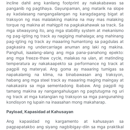
incline dahil ang kanilang footprint ay nakakabawas sa
panganib ng pagtihaya. Gayunpaman, ang matarik na slope
ay kadalasang nangangailangan ng karagdagang bigat at
traksyon ng mas malalaking makina na may mas malaking
torque ng makina at mahigpit na pagkakahawak sa track. Sa
mga sitwasyong ito, ang mga stability system at mekanismo
ng pag-igting ng track ay nagiging mahalaga; ang mahinang
pag-igting ng track ay maaaring humantong sa pagdulas at
pagkasira ng undercarriage anuman ang laki ng makina.
Panghuli, isaalang-alang ang mga pana-panahong epekto:
ang mga freeze-thaw cycle, malakas na ulan, at matinding
temperatura ay nakakaapekto sa performance ng track at
pagpili ng materyal. Ang goma ay maaaring tumigas sa
napakalamig na klima, na binabawasan ang traksyon,
habang ang mga steel track ay maaaring maging maingay at
nakakasira sa mga sementadong ibabaw. Ang pagpili ng
tamang makina ay nangangahulugan ng pagtutugma ng uri
ng track at mga katangian ng traksyon sa mga pangunahing
kondisyon ng lupain na inaasahan mong makaharap.
Payload, Kapasidad at Kahusayan
Ang kapasidad ng kargamento at kahusayan sa
pagpapatakbo ang siyang nagbibigay-diin sa mga praktikal