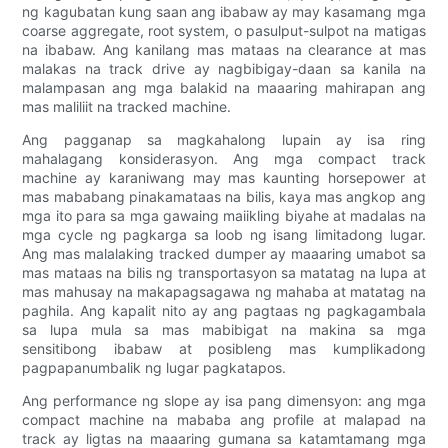
ng kagubatan kung saan ang ibabaw ay may kasamang mga
coarse aggregate, root system, o pasulput-sulpot na matigas
na ibabaw. Ang kanilang mas mataas na clearance at mas
malakas na track drive ay nagbibigay-daan sa kanila na
malampasan ang mga balakid na maaaring mahirapan ang
mas maliliit na tracked machine.
Ang pagganap sa magkahalong lupain ay isa ring
mahalagang konsiderasyon. Ang mga compact track
machine ay karaniwang may mas kaunting horsepower at
mas mababang pinakamataas na bilis, kaya mas angkop ang
mga ito para sa mga gawaing maiikling biyahe at madalas na
mga cycle ng pagkarga sa loob ng isang limitadong lugar.
Ang mas malalaking tracked dumper ay maaaring umabot sa
mas mataas na bilis ng transportasyon sa matatag na lupa at
mas mahusay na makapagsagawa ng mahaba at matatag na
paghila. Ang kapalit nito ay ang pagtaas ng pagkagambala
sa lupa mula sa mas mabibigat na makina sa mga
sensitibong ibabaw at posibleng mas kumplikadong
pagpapanumbalik ng lugar pagkatapos.
Ang performance ng slope ay isa pang dimensyon: ang mga
compact machine na mababa ang profile at malapad na
track ay ligtas na maaaring gumana sa katamtamang mga