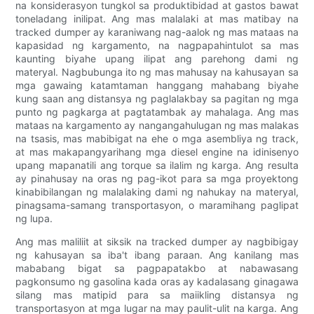
na konsiderasyon tungkol sa produktibidad at gastos bawat
toneladang inilipat. Ang mas malalaki at mas matibay na
tracked dumper ay karaniwang nag-aalok ng mas mataas na
kapasidad ng kargamento, na nagpapahintulot sa mas
kaunting biyahe upang ilipat ang parehong dami ng
materyal. Nagbubunga ito ng mas mahusay na kahusayan sa
mga gawaing katamtaman hanggang mahabang biyahe
kung saan ang distansya ng paglalakbay sa pagitan ng mga
punto ng pagkarga at pagtatambak ay mahalaga. Ang mas
mataas na kargamento ay nangangahulugan ng mas malakas
na tsasis, mas mabibigat na ehe o mga asembliya ng track,
at mas makapangyarihang mga diesel engine na idinisenyo
upang mapanatili ang torque sa ilalim ng karga. Ang resulta
ay pinahusay na oras ng pag-ikot para sa mga proyektong
kinabibilangan ng malalaking dami ng nahukay na materyal,
pinagsama-samang transportasyon, o maramihang paglipat
ng lupa.
Ang mas maliliit at siksik na tracked dumper ay nagbibigay
ng kahusayan sa iba't ibang paraan. Ang kanilang mas
mababang bigat sa pagpapatakbo at nabawasang
pagkonsumo ng gasolina kada oras ay kadalasang ginagawa
silang mas matipid para sa maiikling distansya ng
transportasyon at mga lugar na may paulit-ulit na karga. Ang