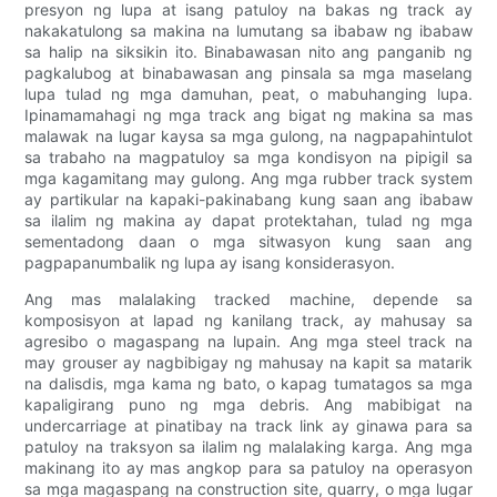
presyon ng lupa at isang patuloy na bakas ng track ay
nakakatulong sa makina na lumutang sa ibabaw ng ibabaw
sa halip na siksikin ito. Binabawasan nito ang panganib ng
pagkalubog at binabawasan ang pinsala sa mga maselang
lupa tulad ng mga damuhan, peat, o mabuhanging lupa.
Ipinamamahagi ng mga track ang bigat ng makina sa mas
malawak na lugar kaysa sa mga gulong, na nagpapahintulot
sa trabaho na magpatuloy sa mga kondisyon na pipigil sa
mga kagamitang may gulong. Ang mga rubber track system
ay partikular na kapaki-pakinabang kung saan ang ibabaw
sa ilalim ng makina ay dapat protektahan, tulad ng mga
sementadong daan o mga sitwasyon kung saan ang
pagpapanumbalik ng lupa ay isang konsiderasyon.
Ang mas malalaking tracked machine, depende sa
komposisyon at lapad ng kanilang track, ay mahusay sa
agresibo o magaspang na lupain. Ang mga steel track na
may grouser ay nagbibigay ng mahusay na kapit sa matarik
na dalisdis, mga kama ng bato, o kapag tumatagos sa mga
kapaligirang puno ng mga debris. Ang mabibigat na
undercarriage at pinatibay na track link ay ginawa para sa
patuloy na traksyon sa ilalim ng malalaking karga. Ang mga
makinang ito ay mas angkop para sa patuloy na operasyon
sa mga magaspang na construction site, quarry, o mga lugar