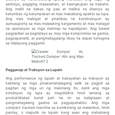
serbisyo, pagiging maaasahan, at kaangkupan sa trabaho.
Ang maliit na bakas ng paa at maliksi na disenyo ay
katumbas ng katumpakan at mas mababang epekto sa lupa.
Ang mas mabigat at pinatibay na konstruksyon ay
sumusuporta sa mas malalaking kargamento at mas matagal
na operasyon sa mga mahirap na kapaligiran. Ang bawat
pagpipilian sa pagtatayo ay may mga kompromiso sa gastos,
pagpapanatili, at pangmatagalang tibay na dapat tumugma
sa nilalayong paggamit.
Pagganap at Traksyon sa Lupain
Ang performance ng lupain at kakayahan sa traksyon ay
kabilang sa mga pinakamahalagang salik sa pagpili sa
pagitan ng mga uri ng makinang ito, dahil ang mga
kondisyon ng lupa ay magdidikta hindi lamang sa
produktibidad kundi pati na rin sa kaligtasan at
pangmatagalang gastos sa pagpapatakbo. Ang mga
compact tracked machine ay kumikinang sa malambot, hindi
pantay, o maputik na lupain kung saan ang mababang