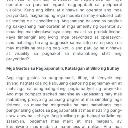
operator sa panahon ngunit nagpapabuti sa peripheral
visibility. Kung ang klima at ginhawa ng operator ang mga
prayoridad, maghanap ng mga modelo na may enclosed cab
at heating o air conditioning. Ang tamang balanse sa pagitan
ng kakayahang maniobrahin at mga amenity ng operator ay
maaaring makaimpluwensya nang malaki sa produktibidad,
kaya timbangin ang iyong mga prayoridad sa operasyon:
mas mahalaga ba ang pagpasok sa masisikip na espasyo na
may mabilis na oras ng pag-ikot, o ang patuloy na ginhawa
at visibility sa paghakot sa mahahabang shift ang
prayoridad?
Mga Gastos sa Pagpapanatili, Katatagan at Siklo ng Buhay
Ang mga gastos sa pagpapanatili, tibay, at lifecycle ang
siyang nagtatakda ng kabuuang gastos ng pagmamay-ari at
mahalaga sa pangmatagalang pagbabadyet ng proyekto.
Ang mga compact tracked machine ay kadalasang may mas
mababang presyo ng paunang pagbili at mas simpleng mga
sistema, na maaaring magresulta sa mas mababang mga
pangunahing gastos sa pagpapanatili at mas madaling pang-
araw-araw na serbisyo. Ang kanilang mga bahagi sa ilalim ng
sasakyan, bagama't mas maliit at mas magaan, ay
karaniwang mas madaling ma-access at palitan. Ang mga