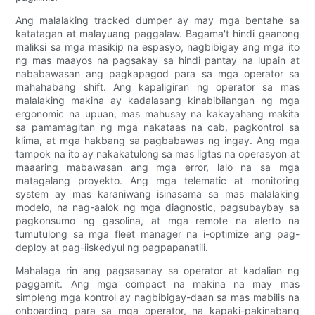
Ang malalaking tracked dumper ay may mga bentahe sa
katatagan at malayuang paggalaw. Bagama't hindi gaanong
maliksi sa mga masikip na espasyo, nagbibigay ang mga ito
ng mas maayos na pagsakay sa hindi pantay na lupain at
nababawasan ang pagkapagod para sa mga operator sa
mahahabang shift. Ang kapaligiran ng operator sa mas
malalaking makina ay kadalasang kinabibilangan ng mga
ergonomic na upuan, mas mahusay na kakayahang makita
sa pamamagitan ng mga nakataas na cab, pagkontrol sa
klima, at mga hakbang sa pagbabawas ng ingay. Ang mga
tampok na ito ay nakakatulong sa mas ligtas na operasyon at
maaaring mabawasan ang mga error, lalo na sa mga
matagalang proyekto. Ang mga telematic at monitoring
system ay mas karaniwang isinasama sa mas malalaking
modelo, na nag-aalok ng mga diagnostic, pagsubaybay sa
pagkonsumo ng gasolina, at mga remote na alerto na
tumutulong sa mga fleet manager na i-optimize ang pag-
deploy at pag-iiskedyul ng pagpapanatili.
Mahalaga rin ang pagsasanay sa operator at kadalian ng
paggamit. Ang mga compact na makina na may mas
simpleng mga kontrol ay nagbibigay-daan sa mas mabilis na
onboarding para sa mga operator, na kapaki-pakinabang