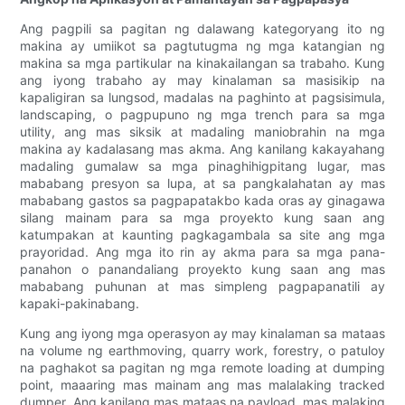
Ang pagpili sa pagitan ng dalawang kategoryang ito ng
makina ay umiikot sa pagtutugma ng mga katangian ng
makina sa mga partikular na kinakailangan sa trabaho. Kung
ang iyong trabaho ay may kinalaman sa masisikip na
kapaligiran sa lungsod, madalas na paghinto at pagsisimula,
landscaping, o pagpupuno ng mga trench para sa mga
utility, ang mas siksik at madaling maniobrahin na mga
makina ay kadalasang mas akma. Ang kanilang kakayahang
madaling gumalaw sa mga pinaghihigpitang lugar, mas
mababang presyon sa lupa, at sa pangkalahatan ay mas
mababang gastos sa pagpapatakbo kada oras ay ginagawa
silang mainam para sa mga proyekto kung saan ang
katumpakan at kaunting pagkagambala sa site ang mga
prayoridad. Ang mga ito rin ay akma para sa mga pana-
panahon o panandaliang proyekto kung saan ang mas
mababang puhunan at mas simpleng pagpapanatili ay
kapaki-pakinabang.
Kung ang iyong mga operasyon ay may kinalaman sa mataas
na volume ng earthmoving, quarry work, forestry, o patuloy
na paghakot sa pagitan ng mga remote loading at dumping
point, maaaring mas mainam ang mas malalaking tracked
dumper. Ang kanilang mas mataas na payload, mas malaking