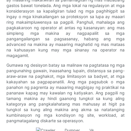
gastos bawat tonelada. Ang mga lokal na regulasyon at mga
konsiderasyon sa kapaligiran tulad ng mga paghihigpit sa
ingay o mga kinakailangan sa proteksyon sa lupa ay maaari
ring makaimpluwensya sa pagpili. Panghuli, mahalaga ang
pagkakaroon ng operator at antas ng kasanayan: ang mas
simpleng mga makina ay nagpapaliit sa mga
pangangailangan sa pagsasanay, habang ang mga
advanced na makina ay maaaring maghatid ng mas mataas
na kahusayan kung may mga sinanay na operator na
magagamit.
Gumawa ng desisyon batay sa malinaw na pagtatasa ng mga
pangunahing gawain, inaasahang lupain, distansya sa pang-
araw-araw na paghakot, mga limitasyon sa badyet, at mga
kakayahan sa pagpapanatili. Ang mga pagsubok o mga
panahon ng pagrenta ay maaaring magbigay ng praktikal na
pananaw kapag may kawalan ng katiyakan. Ang pagpili ng
tamang makina ay hindi gaanong tungkol sa kung aling
kategorya ang pangkalahatang mas mahusay at higit pa
tungkol sa kung aling makina ang akma sa natatanging
kumbinasyon ng mga kondisyon ng site, workload, at
pangmatagalang diskarte sa operasyon.