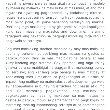
kapalit na piyesa para sa mga sikat na compact na modelo
ay maaaring malawak na makukuha at mas mura, at ang mga
regular na agwat ng pagpapanatili ay kadalasang diretso—
regular na pagsusuri ng tensyon ng track, pagpapadulas ng
mga pivot point, at pana-panahong serbisyo ng makina.
Dahil ang mga makinang ito ay ginagamit sa mga kapaligiran
kung saan maaaring magastos ang downtime, maraming
tagagawa ang nakatuon sa pagpapasimple ng mga regular
na gawain sa serbisyo.
Ang mas malalaking tracked machine ay may mas malaking
paunang puhunan at posibleng mas mataas na gastos sa
pagkukumpuni dahil sa mas mabibigat na bahagi at mas
kumplikadong mga sistema. Gayunpaman, ang mga ito ay
ginawa para sa mabibigat na paggamit at mahabang buhay
ng serbisyo; ang kanilang mga bahagi ay mas matibay at
kadalasang mas lumalaban sa pagkapagod at pinsala sa
impact. Ang matibay na materyales at pinatibay na mga weld
ay nagpapahaba sa buhay ng istruktura ng chassis at dump
bed. Sa maraming pagkakataon, ang matibay na
pagkakagawa ay maaaring makabawi sa mas mataas na
gastos sa pagkukumpuni sa pamamagitan ng pagbibigay ng
maraming taon ng maaasahang serbisyo at sa pamamagitan
ng pagbabawas ng dalas ng mga mapaminsalang