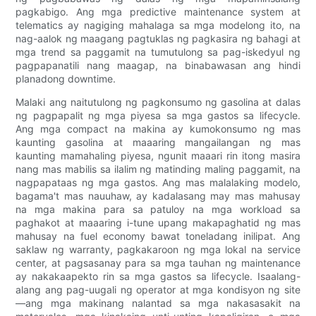
pagkabigo. Ang mga predictive maintenance system at
telematics ay nagiging mahalaga sa mga modelong ito, na
nag-aalok ng maagang pagtuklas ng pagkasira ng bahagi at
mga trend sa paggamit na tumutulong sa pag-iskedyul ng
pagpapanatili nang maagap, na binabawasan ang hindi
planadong downtime.
Malaki ang naitutulong ng pagkonsumo ng gasolina at dalas
ng pagpapalit ng mga piyesa sa mga gastos sa lifecycle.
Ang mga compact na makina ay kumokonsumo ng mas
kaunting gasolina at maaaring mangailangan ng mas
kaunting mamahaling piyesa, ngunit maaari rin itong masira
nang mas mabilis sa ilalim ng matinding maling paggamit, na
nagpapataas ng mga gastos. Ang mas malalaking modelo,
bagama't mas nauuhaw, ay kadalasang may mas mahusay
na mga makina para sa patuloy na mga workload sa
paghakot at maaaring i-tune upang makapaghatid ng mas
mahusay na fuel economy bawat toneladang inilipat. Ang
saklaw ng warranty, pagkakaroon ng mga lokal na service
center, at pagsasanay para sa mga tauhan ng maintenance
ay nakakaapekto rin sa mga gastos sa lifecycle. Isaalang-
alang ang pag-uugali ng operator at mga kondisyon ng site
—ang mga makinang nalantad sa mga nakasasakit na