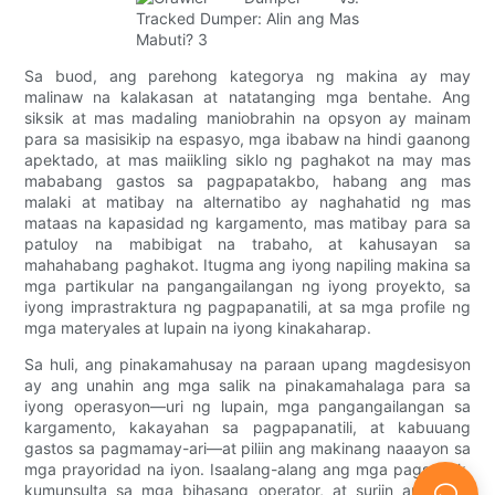
Sa buod, ang parehong kategorya ng makina ay may
malinaw na kalakasan at natatanging mga bentahe. Ang
siksik at mas madaling maniobrahin na opsyon ay mainam
para sa masisikip na espasyo, mga ibabaw na hindi gaanong
apektado, at mas maiikling siklo ng paghakot na may mas
mababang gastos sa pagpapatakbo, habang ang mas
malaki at matibay na alternatibo ay naghahatid ng mas
mataas na kapasidad ng kargamento, mas matibay para sa
patuloy na mabibigat na trabaho, at kahusayan sa
mahahabang paghakot. Itugma ang iyong napiling makina sa
mga partikular na pangangailangan ng iyong proyekto, sa
iyong imprastraktura ng pagpapanatili, at sa mga profile ng
mga materyales at lupain na iyong kinakaharap.
Sa huli, ang pinakamahusay na paraan upang magdesisyon
ay ang unahin ang mga salik na pinakamahalaga para sa
iyong operasyon—uri ng lupain, mga pangangailangan sa
kargamento, kakayahan sa pagpapanatili, at kabuuang
gastos sa pagmamay-ari—at piliin ang makinang naaayon sa
mga prayoridad na iyon. Isaalang-alang ang mga pagsubok,
kumunsulta sa mga bihasang operator, at suriin ang mga