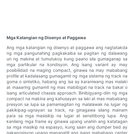
Mga Katangian ng Disenyo at Paggawa
Ang mga katangian ng disenyo at paggawa ang nagtatakda
ng mga pangunahing pagkakaiba sa pagitan ng dalawang
uri ng makina at tumutukoy kung paano sila gumaganap sa
mga partikular na kondisyon. Ang isang variant ay may
posibilidad na maging compact, ginawa na may mababang
profile at kadalasang gumagamit ng mga sistema ng track na
goma o sintetiko, habang ang isa ay karaniwang mas malaki
at maaaring gumamit ng mas mabibigat na track na bakal o
isang articulated chassis approach. Binibigyang-diin ng mga
compact na makina ang kahusayan sa laki at mas mababang
presyon sa lupa sa pamamagitan ng malalawak na lugar ng
pakikipag-ugnayan sa track, na ginagawa silang mainam
para sa mga masisikip na lugar at sensitibong lupa. Ang
kanilang mga frame ay ginawa upang unahin ang katatagan
sa mga masikip na espasyo, kung saan ang dumper bed ay
nakaposisyon upang mapanatili ang isang mababang center