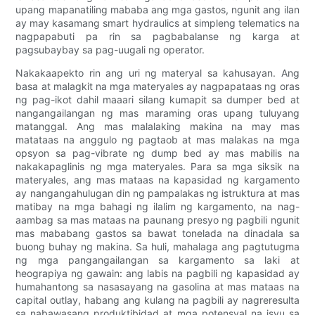
upang mapanatiling mababa ang mga gastos, ngunit ang ilan
ay may kasamang smart hydraulics at simpleng telematics na
nagpapabuti pa rin sa pagbabalanse ng karga at
pagsubaybay sa pag-uugali ng operator.
Nakakaapekto rin ang uri ng materyal sa kahusayan. Ang
basa at malagkit na mga materyales ay nagpapataas ng oras
ng pag-ikot dahil maaari silang kumapit sa dumper bed at
nangangailangan ng mas maraming oras upang tuluyang
matanggal. Ang mas malalaking makina na may mas
matataas na anggulo ng pagtaob at mas malakas na mga
opsyon sa pag-vibrate ng dump bed ay mas mabilis na
nakakapaglinis ng mga materyales. Para sa mga siksik na
materyales, ang mas mataas na kapasidad ng kargamento
ay nangangahulugan din ng pampalakas ng istruktura at mas
matibay na mga bahagi ng ilalim ng kargamento, na nag-
aambag sa mas mataas na paunang presyo ng pagbili ngunit
mas mababang gastos sa bawat tonelada na dinadala sa
buong buhay ng makina. Sa huli, mahalaga ang pagtutugma
ng mga pangangailangan sa kargamento sa laki at
heograpiya ng gawain: ang labis na pagbili ng kapasidad ay
humahantong sa nasasayang na gasolina at mas mataas na
capital outlay, habang ang kulang na pagbili ay nagreresulta
sa nabawasang produktibidad at mga potensyal na isyu sa