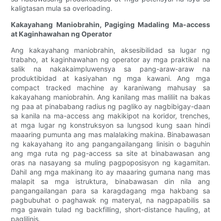
kaligtasan mula sa overloading.
Kakayahang Maniobrahin, Pagiging Madaling Ma-access
at Kaginhawahan ng Operator
Ang kakayahang maniobrahin, aksesibilidad sa lugar ng
trabaho, at kaginhawahan ng operator ay mga praktikal na
salik na nakakaimpluwensya sa pang-araw-araw na
produktibidad at kasiyahan ng mga kawani. Ang mga
compact tracked machine ay karaniwang mahusay sa
kakayahang maniobrahin. Ang kanilang mas maliliit na bakas
ng paa at pinababang radius ng pagliko ay nagbibigay-daan
sa kanila na ma-access ang makikipot na koridor, trenches,
at mga lugar ng konstruksyon sa lungsod kung saan hindi
maaaring pumunta ang mas malalaking makina. Binabawasan
ng kakayahang ito ang pangangailangang linisin o baguhin
ang mga ruta ng pag-access sa site at binabawasan ang
oras na nasayang sa muling pagpoposisyon ng kagamitan.
Dahil ang mga makinang ito ay maaaring gumana nang mas
malapit sa mga istruktura, binabawasan din nila ang
pangangailangan para sa karagdagang mga hakbang sa
pagbubuhat o paghawak ng materyal, na nagpapabilis sa
mga gawain tulad ng backfilling, short-distance hauling, at
paglilinis.