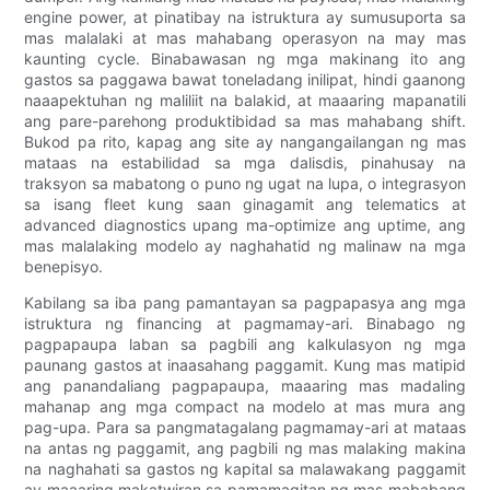
engine power, at pinatibay na istruktura ay sumusuporta sa
mas malalaki at mas mahabang operasyon na may mas
kaunting cycle. Binabawasan ng mga makinang ito ang
gastos sa paggawa bawat toneladang inilipat, hindi gaanong
naaapektuhan ng maliliit na balakid, at maaaring mapanatili
ang pare-parehong produktibidad sa mas mahabang shift.
Bukod pa rito, kapag ang site ay nangangailangan ng mas
mataas na estabilidad sa mga dalisdis, pinahusay na
traksyon sa mabatong o puno ng ugat na lupa, o integrasyon
sa isang fleet kung saan ginagamit ang telematics at
advanced diagnostics upang ma-optimize ang uptime, ang
mas malalaking modelo ay naghahatid ng malinaw na mga
benepisyo.
Kabilang sa iba pang pamantayan sa pagpapasya ang mga
istruktura ng financing at pagmamay-ari. Binabago ng
pagpapaupa laban sa pagbili ang kalkulasyon ng mga
paunang gastos at inaasahang paggamit. Kung mas matipid
ang panandaliang pagpapaupa, maaaring mas madaling
mahanap ang mga compact na modelo at mas mura ang
pag-upa. Para sa pangmatagalang pagmamay-ari at mataas
na antas ng paggamit, ang pagbili ng mas malaking makina
na naghahati sa gastos ng kapital sa malawakang paggamit
ay maaaring makatwiran sa pamamagitan ng mas mababang