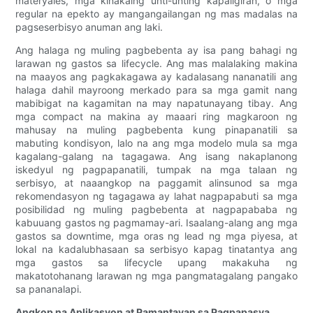
materyales, mga kinakaing unti-unting kapaligiran, o mga
regular na epekto ay mangangailangan ng mas madalas na
pagseserbisyo anuman ang laki.
Ang halaga ng muling pagbebenta ay isa pang bahagi ng
larawan ng gastos sa lifecycle. Ang mas malalaking makina
na maayos ang pagkakagawa ay kadalasang nananatili ang
halaga dahil mayroong merkado para sa mga gamit nang
mabibigat na kagamitan na may napatunayang tibay. Ang
mga compact na makina ay maaari ring magkaroon ng
mahusay na muling pagbebenta kung pinapanatili sa
mabuting kondisyon, lalo na ang mga modelo mula sa mga
kagalang-galang na tagagawa. Ang isang nakaplanong
iskedyul ng pagpapanatili, tumpak na mga talaan ng
serbisyo, at naaangkop na paggamit alinsunod sa mga
rekomendasyon ng tagagawa ay lahat nagpapabuti sa mga
posibilidad ng muling pagbebenta at nagpapababa ng
kabuuang gastos ng pagmamay-ari. Isaalang-alang ang mga
gastos sa downtime, mga oras ng lead ng mga piyesa, at
lokal na kadalubhasaan sa serbisyo kapag tinatantya ang
mga gastos sa lifecycle upang makakuha ng
makatotohanang larawan ng mga pangmatagalang pangako
sa pananalapi.
Angkop na Aplikasyon at Pamantayan sa Pagpapasya