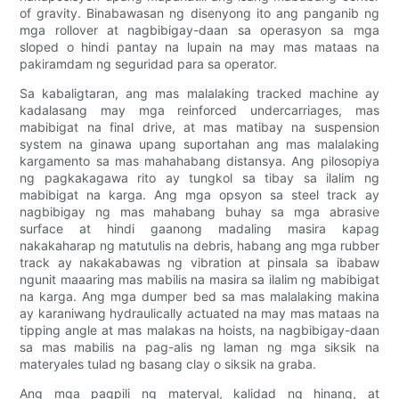
of gravity. Binabawasan ng disenyong ito ang panganib ng
mga rollover at nagbibigay-daan sa operasyon sa mga
sloped o hindi pantay na lupain na may mas mataas na
pakiramdam ng seguridad para sa operator.
Sa kabaligtaran, ang mas malalaking tracked machine ay
kadalasang may mga reinforced undercarriages, mas
mabibigat na final drive, at mas matibay na suspension
system na ginawa upang suportahan ang mas malalaking
kargamento sa mas mahahabang distansya. Ang pilosopiya
ng pagkakagawa rito ay tungkol sa tibay sa ilalim ng
mabibigat na karga. Ang mga opsyon sa steel track ay
nagbibigay ng mas mahabang buhay sa mga abrasive
surface at hindi gaanong madaling masira kapag
nakakaharap ng matutulis na debris, habang ang mga rubber
track ay nakakabawas ng vibration at pinsala sa ibabaw
ngunit maaaring mas mabilis na masira sa ilalim ng mabibigat
na karga. Ang mga dumper bed sa mas malalaking makina
ay karaniwang hydraulically actuated na may mas mataas na
tipping angle at mas malakas na hoists, na nagbibigay-daan
sa mas mabilis na pag-alis ng laman ng mga siksik na
materyales tulad ng basang clay o siksik na graba.
Ang mga pagpili ng materyal, kalidad ng hinang, at