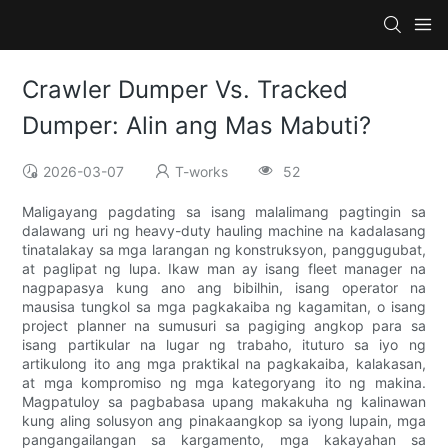
Crawler Dumper Vs. Tracked
Dumper: Alin ang Mas Mabuti?
2026-03-07
T-works
52
Maligayang pagdating sa isang malalimang pagtingin sa
dalawang uri ng heavy-duty hauling machine na kadalasang
tinatalakay sa mga larangan ng konstruksyon, panggugubat,
at paglipat ng lupa. Ikaw man ay isang fleet manager na
nagpapasya kung ano ang bibilhin, isang operator na
mausisa tungkol sa mga pagkakaiba ng kagamitan, o isang
project planner na sumusuri sa pagiging angkop para sa
isang partikular na lugar ng trabaho, ituturo sa iyo ng
artikulong ito ang mga praktikal na pagkakaiba, kalakasan,
at mga kompromiso ng mga kategoryang ito ng makina.
Magpatuloy sa pagbabasa upang makakuha ng kalinawan
kung aling solusyon ang pinakaangkop sa iyong lupain, mga
pangangailangan sa kargamento, mga kakayahan sa