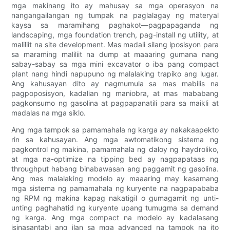
mga makinang ito ay mahusay sa mga operasyon na
nangangailangan ng tumpak na paglalagay ng materyal
kaysa sa maramihang paghakot—pagpapaganda ng
landscaping, mga foundation trench, pag-install ng utility, at
maliliit na site development. Mas madali silang iposisyon para
sa maraming maliliit na dump at maaaring gumana nang
sabay-sabay sa mga mini excavator o iba pang compact
plant nang hindi napupuno ng malalaking trapiko ang lugar.
Ang kahusayan dito ay nagmumula sa mas mabilis na
pagpoposisyon, kadalian ng maniobra, at mas mababang
pagkonsumo ng gasolina at pagpapanatili para sa maikli at
madalas na mga siklo.
Ang mga tampok sa pamamahala ng karga ay nakakaapekto
rin sa kahusayan. Ang mga awtomatikong sistema ng
pagkontrol ng makina, pamamahala ng daloy ng haydroliko,
at mga na-optimize na tipping bed ay nagpapataas ng
throughput habang binabawasan ang paggamit ng gasolina.
Ang mas malalaking modelo ay maaaring may kasamang
mga sistema ng pamamahala ng kuryente na nagpapababa
ng RPM ng makina kapag nakatigil o gumagamit ng unti-
unting paghahatid ng kuryente upang tumugma sa demand
ng karga. Ang mga compact na modelo ay kadalasang
isinasantabi ang ilan sa mga advanced na tampok na ito