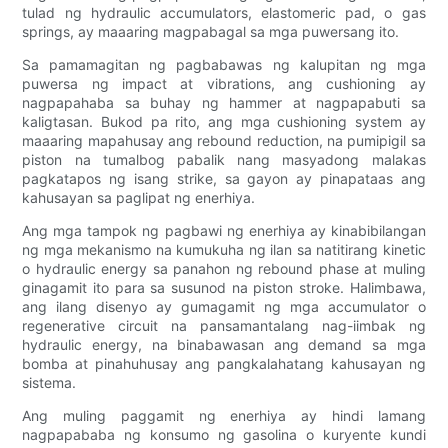
tulad ng hydraulic accumulators, elastomeric pad, o gas
springs, ay maaaring magpabagal sa mga puwersang ito.
Sa pamamagitan ng pagbabawas ng kalupitan ng mga
puwersa ng impact at vibrations, ang cushioning ay
nagpapahaba sa buhay ng hammer at nagpapabuti sa
kaligtasan. Bukod pa rito, ang mga cushioning system ay
maaaring mapahusay ang rebound reduction, na pumipigil sa
piston na tumalbog pabalik nang masyadong malakas
pagkatapos ng isang strike, sa gayon ay pinapataas ang
kahusayan sa paglipat ng enerhiya.
Ang mga tampok ng pagbawi ng enerhiya ay kinabibilangan
ng mga mekanismo na kumukuha ng ilan sa natitirang kinetic
o hydraulic energy sa panahon ng rebound phase at muling
ginagamit ito para sa susunod na piston stroke. Halimbawa,
ang ilang disenyo ay gumagamit ng mga accumulator o
regenerative circuit na pansamantalang nag-iimbak ng
hydraulic energy, na binabawasan ang demand sa mga
bomba at pinahuhusay ang pangkalahatang kahusayan ng
sistema.
Ang muling paggamit ng enerhiya ay hindi lamang
nagpapababa ng konsumo ng gasolina o kuryente kundi