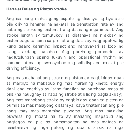
Haba at Dalas ng Piston Stroke
Ang isa pang mahalagang aspeto ng disenyo ng hydraulic
pile driving hammer na nakatali sa penetration rate ay ang
haba ng stroke ng piston at ang dalas ng mga impact. Ang
stroke length ay tumutukoy sa distansya na nilakbay ng
piston bago tumama sa pile, at ang dalas ay nagpapahiwatig
kung gaano karaming impact ang nangyayari sa loob ng
isang takdang panahon. Ang parehong parameter ay
nagtutulungan upang tukuyin ang operational rhythm ng
hammer at maimpluwensyahan ang soil displacement at pile
driving efficiency.
Ang mas mahahabang stroke ng piston ay nagbibigay-daan
sa martilyo na makabuo ng mas maraming kinetic energy
dahil ang enerhiya ay isang function ng parehong masa at
bilis (na nauugnay sa haba ng stroke at bilis ng paglalakbay).
Ang mas mahabang stroke ay nagbibigay-daan sa piston na
bumilis sa mas malayong distansya, kaya tinatamaan ang pile
nang may mas maraming puwersa. Ang mas malaking
puwersa ng impact na ito ay maaaring mapabuti ang
pagtagos ng pile sa pamamagitan ng mas mataas na
resistensya ng mga patong ng lupa o siksik na mga