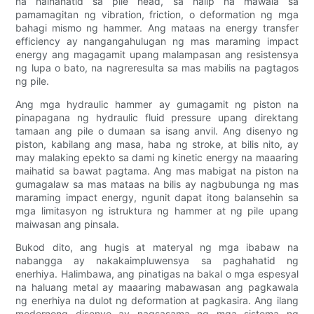
na naihahatid sa pile head, sa halip na mawala sa
pamamagitan ng vibration, friction, o deformation ng mga
bahagi mismo ng hammer. Ang mataas na energy transfer
efficiency ay nangangahulugan ng mas maraming impact
energy ang magagamit upang malampasan ang resistensya
ng lupa o bato, na nagreresulta sa mas mabilis na pagtagos
ng pile.
Ang mga hydraulic hammer ay gumagamit ng piston na
pinapagana ng hydraulic fluid pressure upang direktang
tamaan ang pile o dumaan sa isang anvil. Ang disenyo ng
piston, kabilang ang masa, haba ng stroke, at bilis nito, ay
may malaking epekto sa dami ng kinetic energy na maaaring
maihatid sa bawat pagtama. Ang mas mabigat na piston na
gumagalaw sa mas mataas na bilis ay nagbubunga ng mas
maraming impact energy, ngunit dapat itong balansehin sa
mga limitasyon ng istruktura ng hammer at ng pile upang
maiwasan ang pinsala.
Bukod dito, ang hugis at materyal ng mga ibabaw na
nabangga ay nakakaimpluwensya sa paghahatid ng
enerhiya. Halimbawa, ang pinatigas na bakal o mga espesyal
na haluang metal ay maaaring mabawasan ang pagkawala
ng enerhiya na dulot ng deformation at pagkasira. Ang ilang
modernong disenyo ay nagsasama ng mga sistema ng