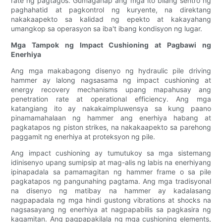
rate ng pagtagos. Gumaganap ang mga ito bilang sentro ng
paghahatid at pagkontrol ng kuryente, na direktang
nakakaapekto sa kalidad ng epekto at kakayahang
umangkop sa operasyon sa iba't ibang kondisyon ng lugar.
Mga Tampok ng Impact Cushioning at Pagbawi ng
Enerhiya
Ang mga makabagong disenyo ng hydraulic pile driving
hammer ay lalong nagsasama ng impact cushioning at
energy recovery mechanisms upang mapahusay ang
penetration rate at operational efficiency. Ang mga
katangiang ito ay nakakaimpluwensya sa kung paano
pinamamahalaan ng hammer ang enerhiya habang at
pagkatapos ng piston strikes, na nakakaapekto sa parehong
paggamit ng enerhiya at proteksyon ng pile.
Ang impact cushioning ay tumutukoy sa mga sistemang
idinisenyo upang sumipsip at mag-alis ng labis na enerhiyang
ipinapadala sa pamamagitan ng hammer frame o sa pile
pagkatapos ng pangunahing pagtama. Ang mga tradisyonal
na disenyo ng matibay na hammer ay kadalasang
nagpapadala ng mga hindi gustong vibrations at shocks na
nagsasayang ng enerhiya at nagpapabilis sa pagkasira ng
kagamitan. Ang pagpapakilala ng mga cushioning elements,