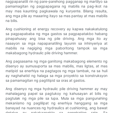
nagpapanatili rin ng pare-parehong pagganap ng martilyo sa
pamamagitan ng pagpapagana ng mabilis na pag-ikot na
may mas kaunting pagkawala ng kuryente. Bilang resulta,
ang mga pile ay maaaring itayo sa mas pantay at mas mabilis
na bilis.
Ang cushioning at energy recovery ay kapwa nakakatulong
sa pagpapababa ng mga gastos sa pagpapatakbo habang
pinapahusay ang bisa ng pile driving. Ang mga ito ay
naaayon sa mga napapanatiling layunin sa inhinyeriya at
mabilis na nagiging mga paboritong tampok sa mga
makabagong hydraulic pile driving hammer.
Ang pagsasama ng mga ganitong makabagong elemento ng
disenyo ay sumusuporta sa mas mabilis, mas ligtas, at mas
matipid sa enerhiya na pagtagos ng mga tambak, na sa huli
ay naghahatid ng halaga sa mga proyekto sa konstruksyon
sa pamamagitan ng pagtitipid sa oras at gastos.
Ang disenyo ng mga hydraulic pile driving hammer ay may
mahalagang papel sa pagtukoy ng kahusayan at bilis ng
pagtulak ng mga pile sa lupa. Mula sa mga pangunahing
mekanismo ng paglilipat ng enerhiya hanggang sa mga
banayad na nuances ng hydraulics at cushioning, ang bawat
detalye ay nakakaapekto sa penetration rate. Sa