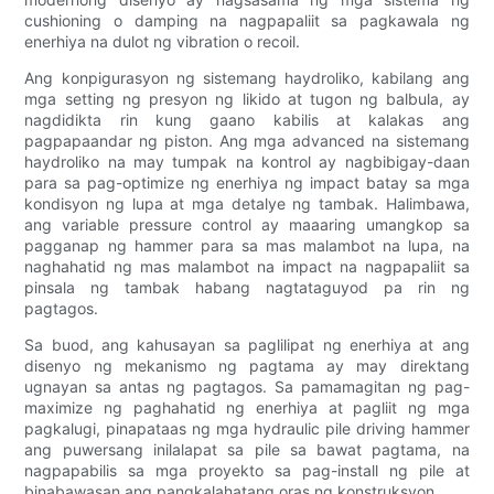
cushioning o damping na nagpapaliit sa pagkawala ng
enerhiya na dulot ng vibration o recoil.
Ang konpigurasyon ng sistemang haydroliko, kabilang ang
mga setting ng presyon ng likido at tugon ng balbula, ay
nagdidikta rin kung gaano kabilis at kalakas ang
pagpapaandar ng piston. Ang mga advanced na sistemang
haydroliko na may tumpak na kontrol ay nagbibigay-daan
para sa pag-optimize ng enerhiya ng impact batay sa mga
kondisyon ng lupa at mga detalye ng tambak. Halimbawa,
ang variable pressure control ay maaaring umangkop sa
pagganap ng hammer para sa mas malambot na lupa, na
naghahatid ng mas malambot na impact na nagpapaliit sa
pinsala ng tambak habang nagtataguyod pa rin ng
pagtagos.
Sa buod, ang kahusayan sa paglilipat ng enerhiya at ang
disenyo ng mekanismo ng pagtama ay may direktang
ugnayan sa antas ng pagtagos. Sa pamamagitan ng pag-
maximize ng paghahatid ng enerhiya at pagliit ng mga
pagkalugi, pinapataas ng mga hydraulic pile driving hammer
ang puwersang inilalapat sa pile sa bawat pagtama, na
nagpapabilis sa mga proyekto sa pag-install ng pile at
binabawasan ang pangkalahatang oras ng konstruksyon.