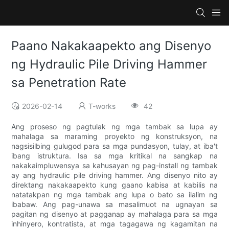
Paano Nakakaapekto ang Disenyo
ng Hydraulic Pile Driving Hammer
sa Penetration Rate
2026-02-14
T-works
42
Ang proseso ng pagtulak ng mga tambak sa lupa ay
mahalaga sa maraming proyekto ng konstruksyon, na
nagsisilbing gulugod para sa mga pundasyon, tulay, at iba't
ibang istruktura. Isa sa mga kritikal na sangkap na
nakakaimpluwensya sa kahusayan ng pag-install ng tambak
ay ang hydraulic pile driving hammer. Ang disenyo nito ay
direktang nakakaapekto kung gaano kabisa at kabilis na
natatakpan ng mga tambak ang lupa o bato sa ilalim ng
ibabaw. Ang pag-unawa sa masalimuot na ugnayan sa
pagitan ng disenyo at pagganap ay mahalaga para sa mga
inhinyero, kontratista, at mga tagagawa ng kagamitan na