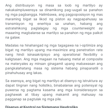
Ang distribusyon ng masa sa loob ng martilyo ay
nakakaimpluwensya sa dinamikong pag-uugali sa panahon
ng mga pagbangga. Halimbawa, ang pagpoposisyon ng mas
maraming bigat sa likod ng piston ay nagpapahusay sa
transmisyon ng enerhiya sa unahan, habang ang
estratehikong paglalagay ng mga counterweight ay
maaaring magbalanse sa martilyo sa panahon ng mga paikot
na galaw.
Madalas na hinahangad ng mga tagagawa na i-optimize ang
bigat ng martilyo upang ma-maximize ang penetration rate
nang hindi isinasakripisyo ang operational flexibility o
kaligtasan. Ang mga magaan na haluang metal at composite
na materyales ay minsan ginagamit upang mabawasan ang
pangkalahatang masa ng sistema habang pinapanatili o
pinahuhusay ang lakas.
Sa esensya, ang bigat ng martilyo at disenyo ng istruktura ay
dapat tingnan nang holistiko, binabalanse ang potensyal ng
puwersa ng pagtama kasama ang mga konsiderasyon sa
paghawak at tibay upang makamit ang mahusay na
pagganap sa pagtulak ng mga pile.
Disenyo at Kontrol ng Sistemang Haydroliko