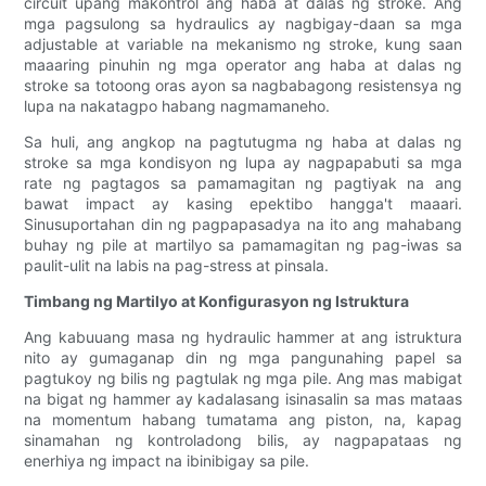
circuit upang makontrol ang haba at dalas ng stroke. Ang
mga pagsulong sa hydraulics ay nagbigay-daan sa mga
adjustable at variable na mekanismo ng stroke, kung saan
maaaring pinuhin ng mga operator ang haba at dalas ng
stroke sa totoong oras ayon sa nagbabagong resistensya ng
lupa na nakatagpo habang nagmamaneho.
Sa huli, ang angkop na pagtutugma ng haba at dalas ng
stroke sa mga kondisyon ng lupa ay nagpapabuti sa mga
rate ng pagtagos sa pamamagitan ng pagtiyak na ang
bawat impact ay kasing epektibo hangga't maaari.
Sinusuportahan din ng pagpapasadya na ito ang mahabang
buhay ng pile at martilyo sa pamamagitan ng pag-iwas sa
paulit-ulit na labis na pag-stress at pinsala.
Timbang ng Martilyo at Konfigurasyon ng Istruktura
Ang kabuuang masa ng hydraulic hammer at ang istruktura
nito ay gumaganap din ng mga pangunahing papel sa
pagtukoy ng bilis ng pagtulak ng mga pile. Ang mas mabigat
na bigat ng hammer ay kadalasang isinasalin sa mas mataas
na momentum habang tumatama ang piston, na, kapag
sinamahan ng kontroladong bilis, ay nagpapataas ng
enerhiya ng impact na ibinibigay sa pile.