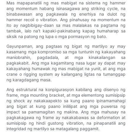
Mas mapapanatili ng mas mabigat na sistema ng hammer
ang momentum habang isinasagawa ang striking cycle, na
binabawasan ang pagkawala ng enerhiya na dulot ng
hammer recoil o vibration. Ang pinahusay na momentum na
ito ay nagbibigay-daan sa mas malalakas na pagtama ng
tambak, lalo na't kapaki-pakinabang kapag humaharap sa
siksik na patong ng lupa o mga pormasyon ng bato.
Gayunpaman, ang pagtaas ng bigat ng martilyo ay may
kasamang mga kompromiso sa mga tuntunin ng kakayahang
maniobrahin, pagdadala, at mga kinakailangan sa
pagkakabit. Ang mga kagamitang nasa lugar ay dapat may
kakayahang humawak ng mas mabigat na yunit, at ang mga
crane o rigging system ay kailangang ligtas na tumanggap
ng karagdagang masa.
Ang estruktural na konpigurasyon kabilang ang disenyo ng
frame, mga mounting bracket, at mga elementong sumisipsip
ng shock ay nakakaapekto sa kung paano ipinamamahagi
ang bigat at kung paano inililipat ang mga puwersa ng
impact sa pamamagitan ng makina. Ang mga mahusay na
pagkakagawa ng frame ay nakakabawas sa deformation at
sumisipsip ng hindi gustong vibration, na pinapanatili ang
integridad ng martilyo sa matagalang paggamit.