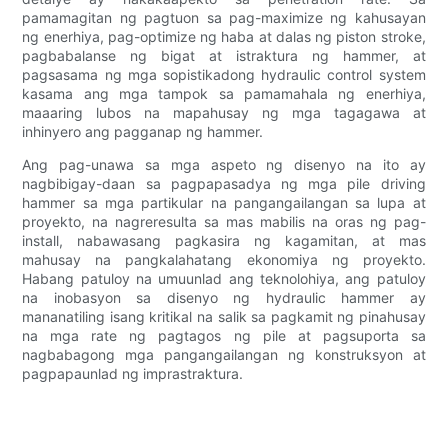
pamamagitan ng pagtuon sa pag-maximize ng kahusayan
ng enerhiya, pag-optimize ng haba at dalas ng piston stroke,
pagbabalanse ng bigat at istraktura ng hammer, at
pagsasama ng mga sopistikadong hydraulic control system
kasama ang mga tampok sa pamamahala ng enerhiya,
maaaring lubos na mapahusay ng mga tagagawa at
inhinyero ang pagganap ng hammer.
Ang pag-unawa sa mga aspeto ng disenyo na ito ay
nagbibigay-daan sa pagpapasadya ng mga pile driving
hammer sa mga partikular na pangangailangan sa lupa at
proyekto, na nagreresulta sa mas mabilis na oras ng pag-
install, nabawasang pagkasira ng kagamitan, at mas
mahusay na pangkalahatang ekonomiya ng proyekto.
Habang patuloy na umuunlad ang teknolohiya, ang patuloy
na inobasyon sa disenyo ng hydraulic hammer ay
mananatiling isang kritikal na salik sa pagkamit ng pinahusay
na mga rate ng pagtagos ng pile at pagsuporta sa
nagbabagong mga pangangailangan ng konstruksyon at
pagpapaunlad ng imprastraktura.