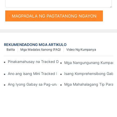
MAGPADALA NG PAGTATANONG NGAYON
REKUMENDADONG MGA ARTIKULO
Balita
Mga Madalas Itanong (FAQ)
Video Ng Kumpanya
Pinakamahusay na Tracked Dump Truck sa Merkado Ngayon
Mga Nangungunang Kumpanya n
Ano ang isang Mini Tracked Dumper at ang mga Benepisyo nito
Isang Komprehensibong Gabay 
Ang Iyong Gabay sa Pag-unawa sa mga Tagapagtustos ng Hydr
Mga Mahahalagang Tip Para sa