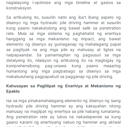
naglalayong i-optimize ang mga timeline at gastos sa
konstruksyon.
Sa artikulong ito, susuriin natin ang iba't ibang aspeto ng
disenyo ng mga hydraulic pile driving hammer at susuriin
kung paano nakakatulong ang bawat salik sa penetration
rate. Mula sa mga sistema ng paghahatid ng enerhiya
hanggang sa mga mekanismo ng impact, ang bawat
elemento ng disenyo ay gumaganap ng mahalagang papel
sa pagtiyak na ang mga pile ay mahusay at ligtas na
naipapaandar. Sa pamamagitan ng pagsusuri sa mga
detalyeng ito, nilalayon ng artikulong ito na magbigay ng
komprehensibong pag-unawa kung paano maaaring
humantong ang mga pagbabago sa disenyo sa mga
makabuluhang pagpapabuti sa pagganap ng pile driving.
Kahusayan sa Paglilipat ng Enerhiya at Mekanismo ng
Epekto
Isa sa mga pinakamahalagang elemento ng disenyo ng isang
hydraulic pile driving hammer ay ang kakayahan nitong
mahusay na maglipat ng enerhiya sa pile habang tumatama.
Ang penetration rate ay lubos na nakadepende sa kung
gaano karami ng enerhiyang nabuo ng hammer ang aktwal