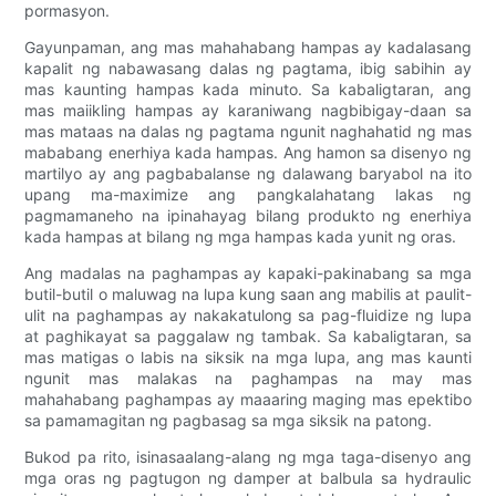
pormasyon.
Gayunpaman, ang mas mahahabang hampas ay kadalasang
kapalit ng nabawasang dalas ng pagtama, ibig sabihin ay
mas kaunting hampas kada minuto. Sa kabaligtaran, ang
mas maiikling hampas ay karaniwang nagbibigay-daan sa
mas mataas na dalas ng pagtama ngunit naghahatid ng mas
mababang enerhiya kada hampas. Ang hamon sa disenyo ng
martilyo ay ang pagbabalanse ng dalawang baryabol na ito
upang ma-maximize ang pangkalahatang lakas ng
pagmamaneho na ipinahayag bilang produkto ng enerhiya
kada hampas at bilang ng mga hampas kada yunit ng oras.
Ang madalas na paghampas ay kapaki-pakinabang sa mga
butil-butil o maluwag na lupa kung saan ang mabilis at paulit-
ulit na paghampas ay nakakatulong sa pag-fluidize ng lupa
at paghikayat sa paggalaw ng tambak. Sa kabaligtaran, sa
mas matigas o labis na siksik na mga lupa, ang mas kaunti
ngunit mas malakas na paghampas na may mas
mahahabang paghampas ay maaaring maging mas epektibo
sa pamamagitan ng pagbasag sa mga siksik na patong.
Bukod pa rito, isinasaalang-alang ng mga taga-disenyo ang
mga oras ng pagtugon ng damper at balbula sa hydraulic