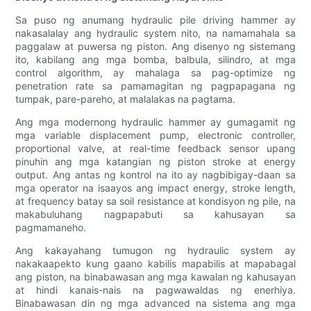
Sa puso ng anumang hydraulic pile driving hammer ay
nakasalalay ang hydraulic system nito, na namamahala sa
paggalaw at puwersa ng piston. Ang disenyo ng sistemang
ito, kabilang ang mga bomba, balbula, silindro, at mga
control algorithm, ay mahalaga sa pag-optimize ng
penetration rate sa pamamagitan ng pagpapagana ng
tumpak, pare-pareho, at malalakas na pagtama.
Ang mga modernong hydraulic hammer ay gumagamit ng
mga variable displacement pump, electronic controller,
proportional valve, at real-time feedback sensor upang
pinuhin ang mga katangian ng piston stroke at energy
output. Ang antas ng kontrol na ito ay nagbibigay-daan sa
mga operator na isaayos ang impact energy, stroke length,
at frequency batay sa soil resistance at kondisyon ng pile, na
makabuluhang nagpapabuti sa kahusayan sa
pagmamaneho.
Ang kakayahang tumugon ng hydraulic system ay
nakakaapekto kung gaano kabilis mapabilis at mapabagal
ang piston, na binabawasan ang mga kawalan ng kahusayan
at hindi kanais-nais na pagwawaldas ng enerhiya.
Binabawasan din ng mga advanced na sistema ang mga