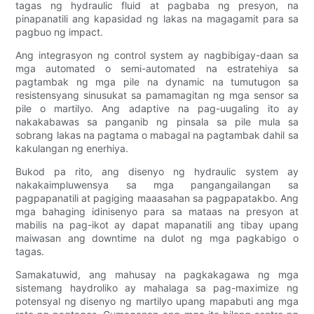
tagas ng hydraulic fluid at pagbaba ng presyon, na
pinapanatili ang kapasidad ng lakas na magagamit para sa
pagbuo ng impact.
Ang integrasyon ng control system ay nagbibigay-daan sa
mga automated o semi-automated na estratehiya sa
pagtambak ng mga pile na dynamic na tumutugon sa
resistensyang sinusukat sa pamamagitan ng mga sensor sa
pile o martilyo. Ang adaptive na pag-uugaling ito ay
nakakabawas sa panganib ng pinsala sa pile mula sa
sobrang lakas na pagtama o mabagal na pagtambak dahil sa
kakulangan ng enerhiya.
Bukod pa rito, ang disenyo ng hydraulic system ay
nakakaimpluwensya sa mga pangangailangan sa
pagpapanatili at pagiging maaasahan sa pagpapatakbo. Ang
mga bahaging idinisenyo para sa mataas na presyon at
mabilis na pag-ikot ay dapat mapanatili ang tibay upang
maiwasan ang downtime na dulot ng mga pagkabigo o
tagas.
Samakatuwid, ang mahusay na pagkakagawa ng mga
sistemang haydroliko ay mahalaga sa pag-maximize ng
potensyal ng disenyo ng martilyo upang mapabuti ang mga