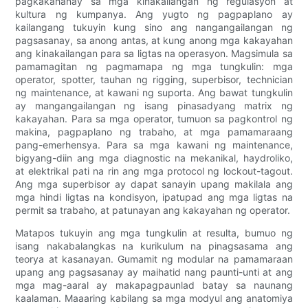
pagkakahanay sa mga kinakailangan ng regulasyon at
kultura ng kumpanya. Ang yugto ng pagpaplano ay
kailangang tukuyin kung sino ang nangangailangan ng
pagsasanay, sa anong antas, at kung anong mga kakayahan
ang kinakailangan para sa ligtas na operasyon. Magsimula sa
pamamagitan ng pagmamapa ng mga tungkulin: mga
operator, spotter, tauhan ng rigging, superbisor, technician
ng maintenance, at kawani ng suporta. Ang bawat tungkulin
ay mangangailangan ng isang pinasadyang matrix ng
kakayahan. Para sa mga operator, tumuon sa pagkontrol ng
makina, pagpaplano ng trabaho, at mga pamamaraang
pang-emerhensya. Para sa mga kawani ng maintenance,
bigyang-diin ang mga diagnostic na mekanikal, haydroliko,
at elektrikal pati na rin ang mga protocol ng lockout-tagout.
Ang mga superbisor ay dapat sanayin upang makilala ang
mga hindi ligtas na kondisyon, ipatupad ang mga ligtas na
permit sa trabaho, at patunayan ang kakayahan ng operator.
Matapos tukuyin ang mga tungkulin at resulta, bumuo ng
isang nakabalangkas na kurikulum na pinagsasama ang
teorya at kasanayan. Gumamit ng modular na pamamaraan
upang ang pagsasanay ay maihatid nang paunti-unti at ang
mga mag-aaral ay makapagpaunlad batay sa naunang
kaalaman. Maaaring kabilang sa mga modyul ang anatomiya