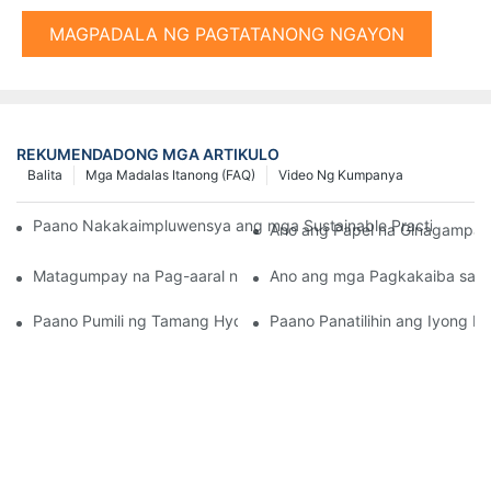
MAGPADALA NG PAGTATANONG NGAYON
REKUMENDADONG MGA ARTIKULO
Balita
Mga Madalas Itanong (FAQ)
Video Ng Kumpanya
Paano Nakakaimpluwensya ang mga Sustainable Practices sa 
Ano ang Papel na Ginagampana
Matagumpay na Pag-aaral ng Kaso: Paggamit ng Hydraulic Stati
Ano ang mga Pagkakaiba sa P
Paano Pumili ng Tamang Hydraulic Piling Hammer Para sa Iyon
Paano Panatilihin ang Iyong 