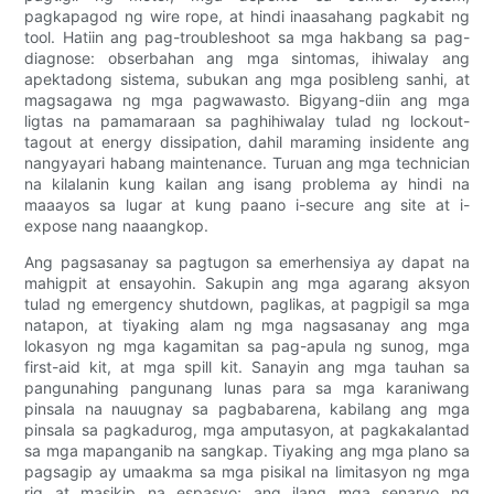
pagkapagod ng wire rope, at hindi inaasahang pagkabit ng
tool. Hatiin ang pag-troubleshoot sa mga hakbang sa pag-
diagnose: obserbahan ang mga sintomas, ihiwalay ang
apektadong sistema, subukan ang mga posibleng sanhi, at
magsagawa ng mga pagwawasto. Bigyang-diin ang mga
ligtas na pamamaraan sa paghihiwalay tulad ng lockout-
tagout at energy dissipation, dahil maraming insidente ang
nangyayari habang maintenance. Turuan ang mga technician
na kilalanin kung kailan ang isang problema ay hindi na
maaayos sa lugar at kung paano i-secure ang site at i-
expose nang naaangkop.
Ang pagsasanay sa pagtugon sa emerhensiya ay dapat na
mahigpit at ensayohin. Sakupin ang mga agarang aksyon
tulad ng emergency shutdown, paglikas, at pagpigil sa mga
natapon, at tiyaking alam ng mga nagsasanay ang mga
lokasyon ng mga kagamitan sa pag-apula ng sunog, mga
first-aid kit, at mga spill kit. Sanayin ang mga tauhan sa
pangunahing pangunang lunas para sa mga karaniwang
pinsala na nauugnay sa pagbabarena, kabilang ang mga
pinsala sa pagkadurog, mga amputasyon, at pagkakalantad
sa mga mapanganib na sangkap. Tiyaking ang mga plano sa
pagsagip ay umaakma sa mga pisikal na limitasyon ng mga
rig at masikip na espasyo; ang ilang mga senaryo ng