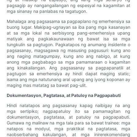
pagsagip ay nangangailangan ng espesyal na kagamitan at
mga sinanay na panlabas na tagatugon.
Mahalaga ang pagsasama sa pagpaplano ng emerhensiya sa
buong lugar. Makipag-ugnayan sa iba pang mga kasanayan
at sa mga lokal na serbisyong pang-emerhensiya upang
matiyak ang pagkakaunawaan ng bawat isa sa mga
tungkulin sa pagtugon. Pagkatapos ng anumang insidente o
pagsasanay, magsagawa ng masusing pagsusuri: kung ano
ang naging matagumpay, kung ano ang nabigo, at kung
anong mga pagbabago sa mga pamamaraan o kagamitan
ang kinakailangan. Ang pagsasanay sa pagpapanatili at
pagtugon sa emerhensiya ay hindi dapat maging static;
isama ang mga natutunang aral upang ang iyong koponan ay
maging mas matatag sa bawat pag-ulit.
Dokumentasyon, Pagtatasa, at Patuloy na Pagpapabuti
Hindi natatapos ang pagsasanay kapag naibigay na ang
mga sertipiko; nagpapatuloy ito sa pamamagitan ng
dokumentasyon, pagtatasa, at patuloy na pagpapabuti.
Gumawa ng malinaw na mga tala para sa bawat trainee: mga
natapos na modyul, mga praktikal na pagtatasa, mga
naobserbahang kakulangan, at mga inirerekomendang