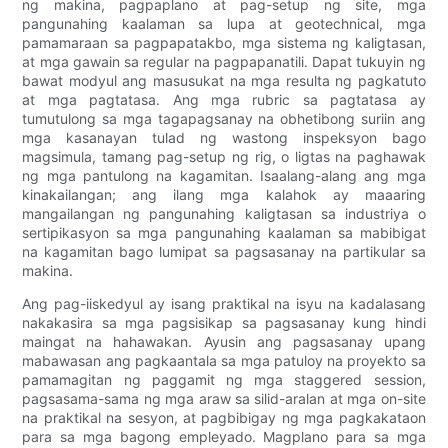
ng makina, pagpaplano at pag-setup ng site, mga
pangunahing kaalaman sa lupa at geotechnical, mga
pamamaraan sa pagpapatakbo, mga sistema ng kaligtasan,
at mga gawain sa regular na pagpapanatili. Dapat tukuyin ng
bawat modyul ang masusukat na mga resulta ng pagkatuto
at mga pagtatasa. Ang mga rubric sa pagtatasa ay
tumutulong sa mga tagapagsanay na obhetibong suriin ang
mga kasanayan tulad ng wastong inspeksyon bago
magsimula, tamang pag-setup ng rig, o ligtas na paghawak
ng mga pantulong na kagamitan. Isaalang-alang ang mga
kinakailangan; ang ilang mga kalahok ay maaaring
mangailangan ng pangunahing kaligtasan sa industriya o
sertipikasyon sa mga pangunahing kaalaman sa mabibigat
na kagamitan bago lumipat sa pagsasanay na partikular sa
makina.
Ang pag-iiskedyul ay isang praktikal na isyu na kadalasang
nakakasira sa mga pagsisikap sa pagsasanay kung hindi
maingat na hahawakan. Ayusin ang pagsasanay upang
mabawasan ang pagkaantala sa mga patuloy na proyekto sa
pamamagitan ng paggamit ng mga staggered session,
pagsasama-sama ng mga araw sa silid-aralan at mga on-site
na praktikal na sesyon, at pagbibigay ng mga pagkakataon
para sa mga bagong empleyado. Magplano para sa mga