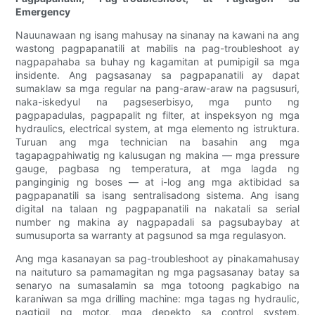
Emergency
Nauunawaan ng isang mahusay na sinanay na kawani na ang
wastong pagpapanatili at mabilis na pag-troubleshoot ay
nagpapahaba sa buhay ng kagamitan at pumipigil sa mga
insidente. Ang pagsasanay sa pagpapanatili ay dapat
sumaklaw sa mga regular na pang-araw-araw na pagsusuri,
naka-iskedyul na pagseserbisyo, mga punto ng
pagpapadulas, pagpapalit ng filter, at inspeksyon ng mga
hydraulics, electrical system, at mga elemento ng istruktura.
Turuan ang mga technician na basahin ang mga
tagapagpahiwatig ng kalusugan ng makina — mga pressure
gauge, pagbasa ng temperatura, at mga lagda ng
panginginig ng boses — at i-log ang mga aktibidad sa
pagpapanatili sa isang sentralisadong sistema. Ang isang
digital na talaan ng pagpapanatili na nakatali sa serial
number ng makina ay nagpapadali sa pagsubaybay at
sumusuporta sa warranty at pagsunod sa mga regulasyon.
Ang mga kasanayan sa pag-troubleshoot ay pinakamahusay
na naituturo sa pamamagitan ng mga pagsasanay batay sa
senaryo na sumasalamin sa mga totoong pagkabigo na
karaniwan sa mga drilling machine: mga tagas ng hydraulic,
pagtigil ng motor, mga depekto sa control system,