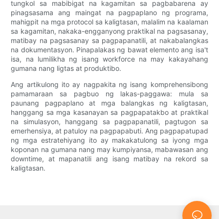
tungkol sa mabibigat na kagamitan sa pagbabarena ay
pinagsasama ang maingat na pagpaplano ng programa,
mahigpit na mga protocol sa kaligtasan, malalim na kaalaman
sa kagamitan, nakaka-engganyong praktikal na pagsasanay,
matibay na pagsasanay sa pagpapanatili, at nakabalangkas
na dokumentasyon. Pinapalakas ng bawat elemento ang isa't
isa, na lumilikha ng isang workforce na may kakayahang
gumana nang ligtas at produktibo.
Ang artikulong ito ay nagpakita ng isang komprehensibong
pamamaraan sa pagbuo ng lakas-paggawa: mula sa
paunang pagpaplano at mga balangkas ng kaligtasan,
hanggang sa mga kasanayan sa pagpapatakbo at praktikal
na simulasyon, hanggang sa pagpapanatili, pagtugon sa
emerhensiya, at patuloy na pagpapabuti. Ang pagpapatupad
ng mga estratehiyang ito ay makakatulong sa iyong mga
koponan na gumana nang may kumpiyansa, mabawasan ang
downtime, at mapanatili ang isang matibay na rekord sa
kaligtasan.