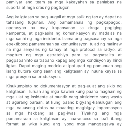
pamilyar ang team sa mga kakayahan sa panlabas na
suporta at mga oras ng pagtugon.
Ang kaligtasan sa pag-uugali at mga salik ng tao ay dapat na
tahasang tugunan. Ang pamamahala ng pagkapagod,
operasyon na may kapansanan sa droga, pagiging
kampante, at pagkasira ng komunikasyon ay madalas na
mga sanhi ng mga insidente. Isama ang pagsasanay sa mga
epektibong pamamaraan sa komunikasyon, tulad ng malinaw
na mga senyales ng kamay at mga protocol sa radyo, at
magturo ng mga estratehiya para sa pagsasalita at
pagpapahinto sa trabaho kapag ang mga kondisyon ay hindi
ligtas. Dapat maging modelo at ipatupad ng pamunuan ang
isang kultura kung saan ang kaligtasan ay inuuna kaysa sa
mga presyon sa produksyon.
Kinukumpleto ng dokumentasyon at pag-uulat ang siklo ng
kaligtasan. Turuan ang mga kawani kung paano maghain ng
mga ulat ng insidente at muntik nang aksidente nang wasto
at agarang paraan, at kung paano bigyang-kahulugan ang
mga nauusong datos na maaaring magbigay-impormasyon
sa mga hakbang sa pag-iwas. Tiyaking ang mga
pamamaraan sa kaligtasan ay naa-access sa iba't ibang
format at wika kung ang iyong mga manggagawa ay