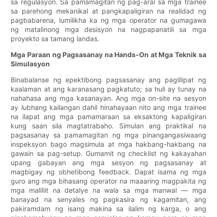
sa regulasyon. Sa pamamagitan ng pag-aral sa mga trainee
sa parehong mekanikal at pangkapaligiran na realidad ng
pagbabarena, lumilikha ka ng mga operator na gumagawa
ng matalinong mga desisyon na nagpapanatili sa mga
proyekto sa tamang landas.
Mga Paraan ng Pagsasanay na Hands-On at Mga Teknik sa
Simulasyon
Binabalanse ng epektibong pagsasanay ang paglilipat ng
kaalaman at ang karanasang pagkatuto; sa huli ay tunay na
nahahasa ang mga kasanayan. Ang mga on-site na sesyon
ay lubhang kailangan dahil hinahayaan nito ang mga trainee
na ilapat ang mga pamamaraan sa eksaktong kapaligiran
kung saan sila magtatrabaho. Simulan ang praktikal na
pagsasanay sa pamamagitan ng mga pinangangasiwaang
inspeksyon bago magsimula at mga hakbang-hakbang na
gawain sa pag-setup. Gumamit ng checklist ng kakayahan
upang gabayan ang mga sesyon ng pagsasanay at
magbigay ng obhetibong feedback. Dapat isama ng mga
guro ang mga bihasang operator na maaaring magpakita ng
mga maliliit na detalye na wala sa mga manwal — mga
banayad na senyales ng pagkasira ng kagamitan, ang
pakiramdam ng isang makina sa ilalim ng karga, o ang