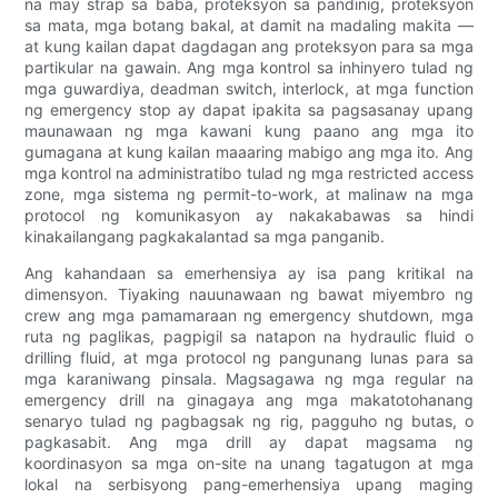
na may strap sa baba, proteksyon sa pandinig, proteksyon
sa mata, mga botang bakal, at damit na madaling makita —
at kung kailan dapat dagdagan ang proteksyon para sa mga
partikular na gawain. Ang mga kontrol sa inhinyero tulad ng
mga guwardiya, deadman switch, interlock, at mga function
ng emergency stop ay dapat ipakita sa pagsasanay upang
maunawaan ng mga kawani kung paano ang mga ito
gumagana at kung kailan maaaring mabigo ang mga ito. Ang
mga kontrol na administratibo tulad ng mga restricted access
zone, mga sistema ng permit-to-work, at malinaw na mga
protocol ng komunikasyon ay nakakabawas sa hindi
kinakailangang pagkakalantad sa mga panganib.
Ang kahandaan sa emerhensiya ay isa pang kritikal na
dimensyon. Tiyaking nauunawaan ng bawat miyembro ng
crew ang mga pamamaraan ng emergency shutdown, mga
ruta ng paglikas, pagpigil sa natapon na hydraulic fluid o
drilling fluid, at mga protocol ng pangunang lunas para sa
mga karaniwang pinsala. Magsagawa ng mga regular na
emergency drill na ginagaya ang mga makatotohanang
senaryo tulad ng pagbagsak ng rig, pagguho ng butas, o
pagkasabit. Ang mga drill ay dapat magsama ng
koordinasyon sa mga on-site na unang tagatugon at mga
lokal na serbisyong pang-emerhensiya upang maging