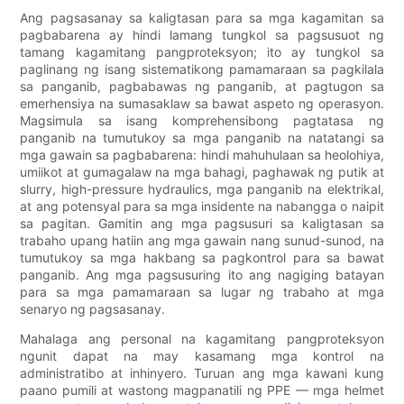
Ang pagsasanay sa kaligtasan para sa mga kagamitan sa
pagbabarena ay hindi lamang tungkol sa pagsusuot ng
tamang kagamitang pangproteksyon; ito ay tungkol sa
paglinang ng isang sistematikong pamamaraan sa pagkilala
sa panganib, pagbabawas ng panganib, at pagtugon sa
emerhensiya na sumasaklaw sa bawat aspeto ng operasyon.
Magsimula sa isang komprehensibong pagtatasa ng
panganib na tumutukoy sa mga panganib na natatangi sa
mga gawain sa pagbabarena: hindi mahuhulaan sa heolohiya,
umiikot at gumagalaw na mga bahagi, paghawak ng putik at
slurry, high-pressure hydraulics, mga panganib na elektrikal,
at ang potensyal para sa mga insidente na nabangga o naipit
sa pagitan. Gamitin ang mga pagsusuri sa kaligtasan sa
trabaho upang hatiin ang mga gawain nang sunud-sunod, na
tumutukoy sa mga hakbang sa pagkontrol para sa bawat
panganib. Ang mga pagsusuring ito ang nagiging batayan
para sa mga pamamaraan sa lugar ng trabaho at mga
senaryo ng pagsasanay.
Mahalaga ang personal na kagamitang pangproteksyon
ngunit dapat na may kasamang mga kontrol na
administratibo at inhinyero. Turuan ang mga kawani kung
paano pumili at wastong magpanatili ng PPE — mga helmet