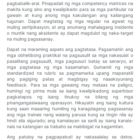
pagbabalik-aral. Pinapadali ng mga competency matrices na
makita kung sino ang kwalipikado para sa mga partikular na
gawain at kung anong mga kakulangan ang kailangang
tugunan. Dapat magtatag ng mga regular na agwat ng
muling sertipikasyon, at ang anumang mahalagang insidente
o muntik nang aksidente ay dapat magdulot ng naka-target
na muling pagsasanay.
Dapat na maraming aspeto ang pagtatasa. Pagsamahin ang
mga obhetibong praktikal na pagsusulit sa mga nakasulat o
pasalitang pagsusulit, mga pagsusuri batay sa senaryo, at
mga pagtatasa ng mga kasamahan. Gumamit ng mga
standardized na rubric sa pagmamarka upang mapanatili
ang pagiging patas at magbigay ng naaaksyunang
feedback. Para sa mga gawaing may mataas na peligro,
humingi ng pirma mula sa isang kwalipikadong superbisor
pagkatapos ng isang tinukoy na bilang ng mga
pinangangasiwaang operasyon. Hikayatin ang isang kultura
kung saan maaaring humiling ng karagdagang pagsasanay
ang mga trainee nang walang parusa kung sa tingin nila ay
hindi sila sigurado; ang kamalayan sa sarili ay isang kanais-
nais na katangian sa trabaho sa mabibigat na kagamitan.
Ang patuloy na pagpapabuti ay nakasalalay sa datos.