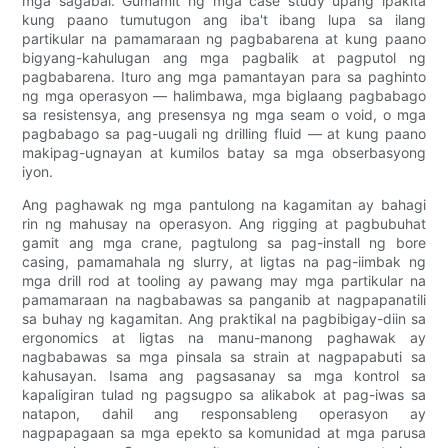
mga sagabal. Gumamit ng mga case study upang ipakita
kung paano tumutugon ang iba't ibang lupa sa ilang
partikular na pamamaraan ng pagbabarena at kung paano
bigyang-kahulugan ang mga pagbalik at pagputol ng
pagbabarena. Ituro ang mga pamantayan para sa paghinto
ng mga operasyon — halimbawa, mga biglaang pagbabago
sa resistensya, ang presensya ng mga seam o void, o mga
pagbabago sa pag-uugali ng drilling fluid — at kung paano
makipag-ugnayan at kumilos batay sa mga obserbasyong
iyon.
Ang paghawak ng mga pantulong na kagamitan ay bahagi
rin ng mahusay na operasyon. Ang rigging at pagbubuhat
gamit ang mga crane, pagtulong sa pag-install ng bore
casing, pamamahala ng slurry, at ligtas na pag-iimbak ng
mga drill rod at tooling ay pawang may mga partikular na
pamamaraan na nagbabawas sa panganib at nagpapanatili
sa buhay ng kagamitan. Ang praktikal na pagbibigay-diin sa
ergonomics at ligtas na manu-manong paghawak ay
nagbabawas sa mga pinsala sa strain at nagpapabuti sa
kahusayan. Isama ang pagsasanay sa mga kontrol sa
kapaligiran tulad ng pagsugpo sa alikabok at pag-iwas sa
natapon, dahil ang responsableng operasyon ay
nagpapagaan sa mga epekto sa komunidad at mga parusa