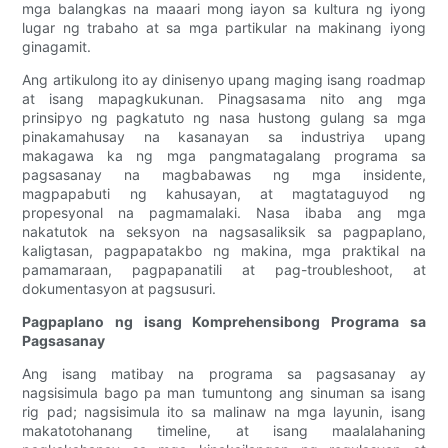
mga balangkas na maaari mong iayon sa kultura ng iyong
lugar ng trabaho at sa mga partikular na makinang iyong
ginagamit.
Ang artikulong ito ay dinisenyo upang maging isang roadmap
at isang mapagkukunan. Pinagsasama nito ang mga
prinsipyo ng pagkatuto ng nasa hustong gulang sa mga
pinakamahusay na kasanayan sa industriya upang
makagawa ka ng mga pangmatagalang programa sa
pagsasanay na magbabawas ng mga insidente,
magpapabuti ng kahusayan, at magtataguyod ng
propesyonal na pagmamalaki. Nasa ibaba ang mga
nakatutok na seksyon na nagsasaliksik sa pagpaplano,
kaligtasan, pagpapatakbo ng makina, mga praktikal na
pamamaraan, pagpapanatili at pag-troubleshoot, at
dokumentasyon at pagsusuri.
Pagpaplano ng isang Komprehensibong Programa sa
Pagsasanay
Ang isang matibay na programa sa pagsasanay ay
nagsisimula bago pa man tumuntong ang sinuman sa isang
rig pad; nagsisimula ito sa malinaw na mga layunin, isang
makatotohanang timeline, at isang maalalahaning