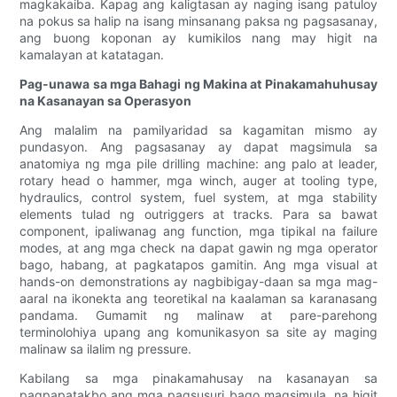
magkakaiba. Kapag ang kaligtasan ay naging isang patuloy
na pokus sa halip na isang minsanang paksa ng pagsasanay,
ang buong koponan ay kumikilos nang may higit na
kamalayan at katatagan.
Pag-unawa sa mga Bahagi ng Makina at Pinakamahuhusay
na Kasanayan sa Operasyon
Ang malalim na pamilyaridad sa kagamitan mismo ay
pundasyon. Ang pagsasanay ay dapat magsimula sa
anatomiya ng mga pile drilling machine: ang palo at leader,
rotary head o hammer, mga winch, auger at tooling type,
hydraulics, control system, fuel system, at mga stability
elements tulad ng outriggers at tracks. Para sa bawat
component, ipaliwanag ang function, mga tipikal na failure
modes, at ang mga check na dapat gawin ng mga operator
bago, habang, at pagkatapos gamitin. Ang mga visual at
hands-on demonstrations ay nagbibigay-daan sa mga mag-
aaral na ikonekta ang teoretikal na kaalaman sa karanasang
pandama. Gumamit ng malinaw at pare-parehong
terminolohiya upang ang komunikasyon sa site ay maging
malinaw sa ilalim ng pressure.
Kabilang sa mga pinakamahusay na kasanayan sa
pagpapatakbo ang mga pagsusuri bago magsimula, na higit