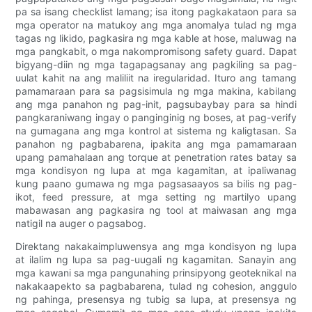
pa sa isang checklist lamang; isa itong pagkakataon para sa
mga operator na matukoy ang mga anomalya tulad ng mga
tagas ng likido, pagkasira ng mga kable at hose, maluwag na
mga pangkabit, o mga nakompromisong safety guard. Dapat
bigyang-diin ng mga tagapagsanay ang pagkiling sa pag-
uulat kahit na ang maliliit na iregularidad. Ituro ang tamang
pamamaraan para sa pagsisimula ng mga makina, kabilang
ang mga panahon ng pag-init, pagsubaybay para sa hindi
pangkaraniwang ingay o panginginig ng boses, at pag-verify
na gumagana ang mga kontrol at sistema ng kaligtasan. Sa
panahon ng pagbabarena, ipakita ang mga pamamaraan
upang pamahalaan ang torque at penetration rates batay sa
mga kondisyon ng lupa at mga kagamitan, at ipaliwanag
kung paano gumawa ng mga pagsasaayos sa bilis ng pag-
ikot, feed pressure, at mga setting ng martilyo upang
mabawasan ang pagkasira ng tool at maiwasan ang mga
natigil na auger o pagsabog.
Direktang nakakaimpluwensya ang mga kondisyon ng lupa
at ilalim ng lupa sa pag-uugali ng kagamitan. Sanayin ang
mga kawani sa mga pangunahing prinsipyong geoteknikal na
nakakaapekto sa pagbabarena, tulad ng cohesion, anggulo
ng pahinga, presensya ng tubig sa lupa, at presensya ng