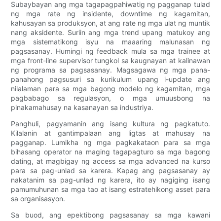
Subaybayan ang mga tagapagpahiwatig ng pagganap tulad
ng mga rate ng insidente, downtime ng kagamitan,
kahusayan sa produksyon, at ang rate ng mga ulat ng muntik
nang aksidente. Suriin ang mga trend upang matukoy ang
mga sistematikong isyu na maaaring malunasan ng
pagsasanay. Humingi ng feedback mula sa mga trainee at
mga front-line supervisor tungkol sa kaugnayan at kalinawan
ng programa sa pagsasanay. Magsagawa ng mga pana-
panahong pagsusuri sa kurikulum upang i-update ang
nilalaman para sa mga bagong modelo ng kagamitan, mga
pagbabago sa regulasyon, o mga umuusbong na
pinakamahusay na kasanayan sa industriya.
Panghuli, pagyamanin ang isang kultura ng pagkatuto.
Kilalanin at gantimpalaan ang ligtas at mahusay na
pagganap. Lumikha ng mga pagkakataon para sa mga
bihasang operator na maging tagapagturo sa mga bagong
dating, at magbigay ng access sa mga advanced na kurso
para sa pag-unlad sa karera. Kapag ang pagsasanay ay
nakatanim sa pag-unlad ng karera, ito ay nagiging isang
pamumuhunan sa mga tao at isang estratehikong asset para
sa organisasyon.
Sa buod, ang epektibong pagsasanay sa mga kawani