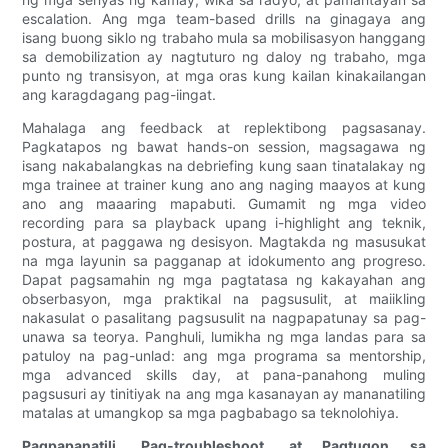
escalation. Ang mga team-based drills na ginagaya ang
isang buong siklo ng trabaho mula sa mobilisasyon hanggang
sa demobilization ay nagtuturo ng daloy ng trabaho, mga
punto ng transisyon, at mga oras kung kailan kinakailangan
ang karagdagang pag-iingat.
Mahalaga ang feedback at replektibong pagsasanay.
Pagkatapos ng bawat hands-on session, magsagawa ng
isang nakabalangkas na debriefing kung saan tinatalakay ng
mga trainee at trainer kung ano ang naging maayos at kung
ano ang maaaring mapabuti. Gumamit ng mga video
recording para sa playback upang i-highlight ang teknik,
postura, at paggawa ng desisyon. Magtakda ng masusukat
na mga layunin sa pagganap at idokumento ang progreso.
Dapat pagsamahin ng mga pagtatasa ng kakayahan ang
obserbasyon, mga praktikal na pagsusulit, at maiikling
nakasulat o pasalitang pagsusulit na nagpapatunay sa pag-
unawa sa teorya. Panghuli, lumikha ng mga landas para sa
patuloy na pag-unlad: ang mga programa sa mentorship,
mga advanced skills day, at pana-panahong muling
pagsusuri ay tinitiyak na ang mga kasanayan ay mananatiling
matalas at umangkop sa mga pagbabago sa teknolohiya.
Pagpapanatili, Pag-troubleshoot, at Pagtugon sa