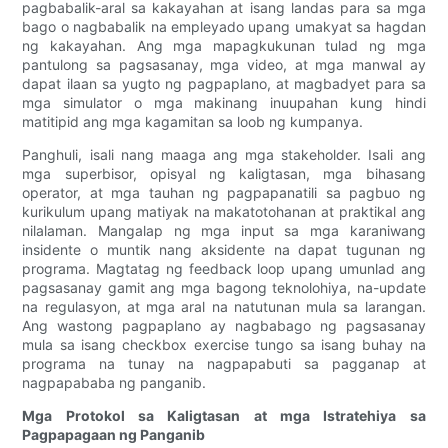
pagbabalik-aral sa kakayahan at isang landas para sa mga
bago o nagbabalik na empleyado upang umakyat sa hagdan
ng kakayahan. Ang mga mapagkukunan tulad ng mga
pantulong sa pagsasanay, mga video, at mga manwal ay
dapat ilaan sa yugto ng pagpaplano, at magbadyet para sa
mga simulator o mga makinang inuupahan kung hindi
matitipid ang mga kagamitan sa loob ng kumpanya.
Panghuli, isali nang maaga ang mga stakeholder. Isali ang
mga superbisor, opisyal ng kaligtasan, mga bihasang
operator, at mga tauhan ng pagpapanatili sa pagbuo ng
kurikulum upang matiyak na makatotohanan at praktikal ang
nilalaman. Mangalap ng mga input sa mga karaniwang
insidente o muntik nang aksidente na dapat tugunan ng
programa. Magtatag ng feedback loop upang umunlad ang
pagsasanay gamit ang mga bagong teknolohiya, na-update
na regulasyon, at mga aral na natutunan mula sa larangan.
Ang wastong pagpaplano ay nagbabago ng pagsasanay
mula sa isang checkbox exercise tungo sa isang buhay na
programa na tunay na nagpapabuti sa pagganap at
nagpapababa ng panganib.
Mga Protokol sa Kaligtasan at mga Istratehiya sa
Pagpapagaan ng Panganib