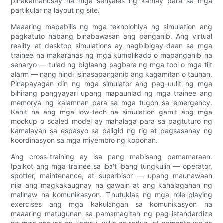
pinakamahusay na mga senyales ng kamay para sa mga
partikular na layout ng site.
Maaaring mapabilis ng mga teknolohiya ng simulation ang
pagkatuto habang binabawasan ang panganib. Ang virtual
reality at desktop simulations ay nagbibigay-daan sa mga
trainee na makaranas ng mga kumplikado o mapanganib na
senaryo — tulad ng biglaang pagbara ng mga tool o mga tilt
alarm — nang hindi isinasapanganib ang kagamitan o tauhan.
Pinapayagan din ng mga simulator ang pag-uulit ng mga
bihirang pangyayari upang mapaunlad ng mga trainee ang
memorya ng kalamnan para sa mga tugon sa emergency.
Kahit na ang mga low-tech na simulation gamit ang mga
mockup o scaled model ay mahalaga para sa pagtuturo ng
kamalayan sa espasyo sa paligid ng rig at pagsasanay ng
koordinasyon sa mga miyembro ng koponan.
Ang cross-training ay isa pang mabisang pamamaraan.
Ipaikot ang mga trainee sa iba't ibang tungkulin — operator,
spotter, maintenance, at superbisor — upang maunawaan
nila ang magkakaugnay na gawain at ang kahalagahan ng
malinaw na komunikasyon. Tinutuklas ng mga role-playing
exercises ang mga kakulangan sa komunikasyon na
maaaring matugunan sa pamamagitan ng pag-istandardize
ng mga senyas ng kamay, wika sa radyo, at pamantayan sa