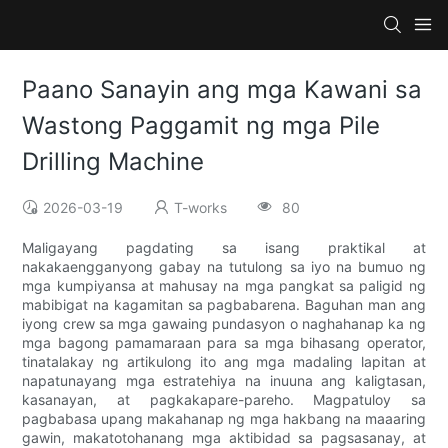
Paano Sanayin ang mga Kawani sa
Wastong Paggamit ng mga Pile
Drilling Machine
2026-03-19
T-works
80
Maligayang pagdating sa isang praktikal at
nakakaengganyong gabay na tutulong sa iyo na bumuo ng
mga kumpiyansa at mahusay na mga pangkat sa paligid ng
mabibigat na kagamitan sa pagbabarena. Baguhan man ang
iyong crew sa mga gawaing pundasyon o naghahanap ka ng
mga bagong pamamaraan para sa mga bihasang operator,
tinatalakay ng artikulong ito ang mga madaling lapitan at
napatunayang mga estratehiya na inuuna ang kaligtasan,
kasanayan, at pagkakapare-pareho. Magpatuloy sa
pagbabasa upang makahanap ng mga hakbang na maaaring
gawin, makatotohanang mga aktibidad sa pagsasanay, at