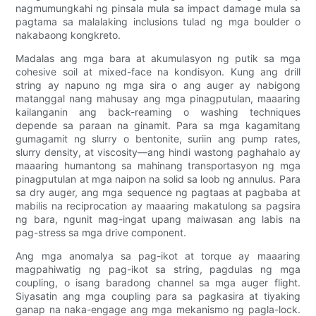
nagmumungkahi ng pinsala mula sa impact damage mula sa
pagtama sa malalaking inclusions tulad ng mga boulder o
nakabaong kongkreto.
Madalas ang mga bara at akumulasyon ng putik sa mga
cohesive soil at mixed-face na kondisyon. Kung ang drill
string ay napuno ng mga sira o ang auger ay nabigong
matanggal nang mahusay ang mga pinagputulan, maaaring
kailanganin ang back-reaming o washing techniques
depende sa paraan na ginamit. Para sa mga kagamitang
gumagamit ng slurry o bentonite, suriin ang pump rates,
slurry density, at viscosity—ang hindi wastong paghahalo ay
maaaring humantong sa mahinang transportasyon ng mga
pinagputulan at mga naipon na solid sa loob ng annulus. Para
sa dry auger, ang mga sequence ng pagtaas at pagbaba at
mabilis na reciprocation ay maaaring makatulong sa pagsira
ng bara, ngunit mag-ingat upang maiwasan ang labis na
pag-stress sa mga drive component.
Ang mga anomalya sa pag-ikot at torque ay maaaring
magpahiwatig ng pag-ikot sa string, pagdulas ng mga
coupling, o isang baradong channel sa mga auger flight.
Siyasatin ang mga coupling para sa pagkasira at tiyaking
ganap na naka-engage ang mga mekanismo ng pagla-lock.