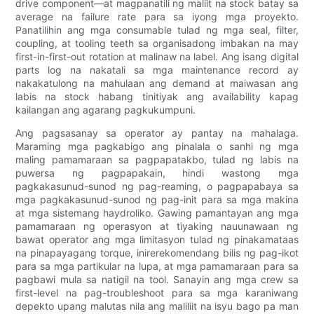
drive component—at magpanatili ng maliit na stock batay sa
average na failure rate para sa iyong mga proyekto.
Panatilihin ang mga consumable tulad ng mga seal, filter,
coupling, at tooling teeth sa organisadong imbakan na may
first-in-first-out rotation at malinaw na label. Ang isang digital
parts log na nakatali sa mga maintenance record ay
nakakatulong na mahulaan ang demand at maiwasan ang
labis na stock habang tinitiyak ang availability kapag
kailangan ang agarang pagkukumpuni.
Ang pagsasanay sa operator ay pantay na mahalaga.
Maraming mga pagkabigo ang pinalala o sanhi ng mga
maling pamamaraan sa pagpapatakbo, tulad ng labis na
puwersa ng pagpapakain, hindi wastong mga
pagkakasunud-sunod ng pag-reaming, o pagpapabaya sa
mga pagkakasunud-sunod ng pag-init para sa mga makina
at mga sistemang haydroliko. Gawing pamantayan ang mga
pamamaraan ng operasyon at tiyaking nauunawaan ng
bawat operator ang mga limitasyon tulad ng pinakamataas
na pinapayagang torque, inirerekomendang bilis ng pag-ikot
para sa mga partikular na lupa, at mga pamamaraan para sa
pagbawi mula sa natigil na tool. Sanayin ang mga crew sa
first-level na pag-troubleshoot para sa mga karaniwang
depekto upang malutas nila ang maliliit na isyu bago pa man