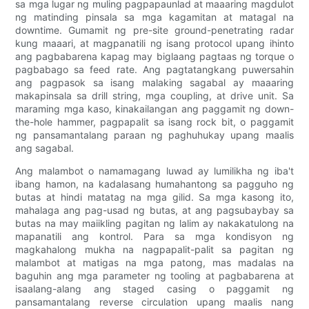
sa mga lugar ng muling pagpapaunlad at maaaring magdulot
ng matinding pinsala sa mga kagamitan at matagal na
downtime. Gumamit ng pre-site ground-penetrating radar
kung maaari, at magpanatili ng isang protocol upang ihinto
ang pagbabarena kapag may biglaang pagtaas ng torque o
pagbabago sa feed rate. Ang pagtatangkang puwersahin
ang pagpasok sa isang malaking sagabal ay maaaring
makapinsala sa drill string, mga coupling, at drive unit. Sa
maraming mga kaso, kinakailangan ang paggamit ng down-
the-hole hammer, pagpapalit sa isang rock bit, o paggamit
ng pansamantalang paraan ng paghuhukay upang maalis
ang sagabal.
Ang malambot o namamagang luwad ay lumilikha ng iba't
ibang hamon, na kadalasang humahantong sa pagguho ng
butas at hindi matatag na mga gilid. Sa mga kasong ito,
mahalaga ang pag-usad ng butas, at ang pagsubaybay sa
butas na may maiikling pagitan ng lalim ay nakakatulong na
mapanatili ang kontrol. Para sa mga kondisyon ng
magkahalong mukha na nagpapalit-palit sa pagitan ng
malambot at matigas na mga patong, mas madalas na
baguhin ang mga parameter ng tooling at pagbabarena at
isaalang-alang ang staged casing o paggamit ng
pansamantalang reverse circulation upang maalis nang