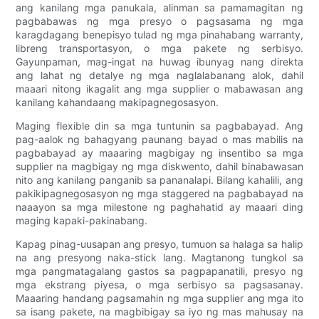
ang kanilang mga panukala, alinman sa pamamagitan ng
pagbabawas ng mga presyo o pagsasama ng mga
karagdagang benepisyo tulad ng mga pinahabang warranty,
libreng transportasyon, o mga pakete ng serbisyo.
Gayunpaman, mag-ingat na huwag ibunyag nang direkta
ang lahat ng detalye ng mga naglalabanang alok, dahil
maaari nitong ikagalit ang mga supplier o mabawasan ang
kanilang kahandaang makipagnegosasyon.
Maging flexible din sa mga tuntunin sa pagbabayad. Ang
pag-aalok ng bahagyang paunang bayad o mas mabilis na
pagbabayad ay maaaring magbigay ng insentibo sa mga
supplier na magbigay ng mga diskwento, dahil binabawasan
nito ang kanilang panganib sa pananalapi. Bilang kahalili, ang
pakikipagnegosasyon ng mga staggered na pagbabayad na
naaayon sa mga milestone ng paghahatid ay maaari ding
maging kapaki-pakinabang.
Kapag pinag-uusapan ang presyo, tumuon sa halaga sa halip
na ang presyong naka-stick lang. Magtanong tungkol sa
mga pangmatagalang gastos sa pagpapanatili, presyo ng
mga ekstrang piyesa, o mga serbisyo sa pagsasanay.
Maaaring handang pagsamahin ng mga supplier ang mga ito
sa isang pakete, na magbibigay sa iyo ng mas mahusay na