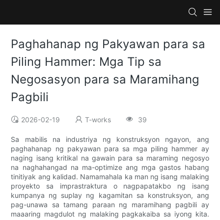
Paghahanap ng Pakyawan para sa
Piling Hammer: Mga Tip sa
Negosasyon para sa Maramihang
Pagbili
2026-02-19
T-works
39
Sa mabilis na industriya ng konstruksyon ngayon, ang
paghahanap ng pakyawan para sa mga piling hammer ay
naging isang kritikal na gawain para sa maraming negosyo
na naghahangad na ma-optimize ang mga gastos habang
tinitiyak ang kalidad. Namamahala ka man ng isang malaking
proyekto sa imprastraktura o nagpapatakbo ng isang
kumpanya ng suplay ng kagamitan sa konstruksyon, ang
pag-unawa sa tamang paraan ng maramihang pagbili ay
maaaring magdulot ng malaking pagkakaiba sa iyong kita.