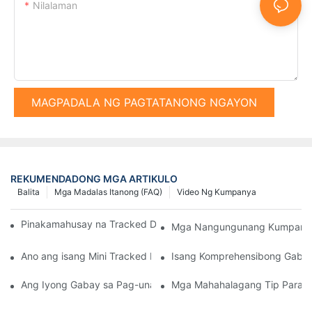
Nilalaman
MAGPADALA NG PAGTATANONG NGAYON
REKUMENDADONG MGA ARTIKULO
Balita
Mga Madalas Itanong (FAQ)
Video Ng Kumpanya
Pinakamahusay na Tracked Dump Truck sa Merkado Ngayon
Mga Nangungunang Kumpanya n
Ano ang isang Mini Tracked Dumper at ang mga Benepisyo nito
Isang Komprehensibong Gabay 
Ang Iyong Gabay sa Pag-unawa sa mga Tagapagtustos ng Hydr
Mga Mahahalagang Tip Para sa