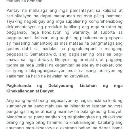
mataas na demand.
Pantay na mahalaga ang mga pamantayan sa kalidad at
sertipikasyon na dapat matugunan ng mga piling hammer.
Tiyaking nagbibigay ang mga supplier ng komprehensibong
dokumentasyon ng produkto kabilang ang mga sukatan ng
pagganap, mga kondisyon ng warranty, at suporta sa
pagpapanatili. Minsan, ang pagbili ng pinakamurang opsyon
ay maaaring humantong sa mas mataas na pangmatagalang
gastos dahil sa madalas na pagkukumpuni o maagang
pagpapalit. Samakatuwid, ang paglalaan ng oras sa pag-
unawa sa mga detalye, lifecycle ng produkto, at pagiging
tugma sa mga umiiral na kagamitan sa site ay makakatulong
sa iyong makipagnegosasyon mula sa isang posisyon ng
kaalaman sa halip na kawalan ng katiyakan.
Paghahanda ng Detalyadong Listahan ng mga
Kinakailangan at Badyet
Ang isang epektibong negosasyon ay nagsisimula sa loob ng
kumpanya sa isang mahusay na inihandang listahan ng mga
pangangailangan at isang malinaw na balangkas ng badyet.
Magsimula sa pamamagitan ng pagbalangkas ng eksaktong
bilang ng mga piling hammer na kinakailangan, kabilang ang
anumang mga aksesorya o ekstrang bahagi na dapat isama