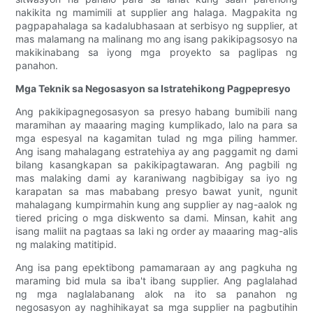
nakikita ng mamimili at supplier ang halaga. Magpakita ng
pagpapahalaga sa kadalubhasaan at serbisyo ng supplier, at
mas malamang na malinang mo ang isang pakikipagsosyo na
makikinabang sa iyong mga proyekto sa paglipas ng
panahon.
Mga Teknik sa Negosasyon sa Istratehikong Pagpepresyo
Ang pakikipagnegosasyon sa presyo habang bumibili nang
maramihan ay maaaring maging kumplikado, lalo na para sa
mga espesyal na kagamitan tulad ng mga piling hammer.
Ang isang mahalagang estratehiya ay ang paggamit ng dami
bilang kasangkapan sa pakikipagtawaran. Ang pagbili ng
mas malaking dami ay karaniwang nagbibigay sa iyo ng
karapatan sa mas mababang presyo bawat yunit, ngunit
mahalagang kumpirmahin kung ang supplier ay nag-aalok ng
tiered pricing o mga diskwento sa dami. Minsan, kahit ang
isang maliit na pagtaas sa laki ng order ay maaaring mag-alis
ng malaking matitipid.
Ang isa pang epektibong pamamaraan ay ang pagkuha ng
maraming bid mula sa iba't ibang supplier. Ang paglalahad
ng mga naglalabanang alok na ito sa panahon ng
negosasyon ay naghihikayat sa mga supplier na pagbutihin