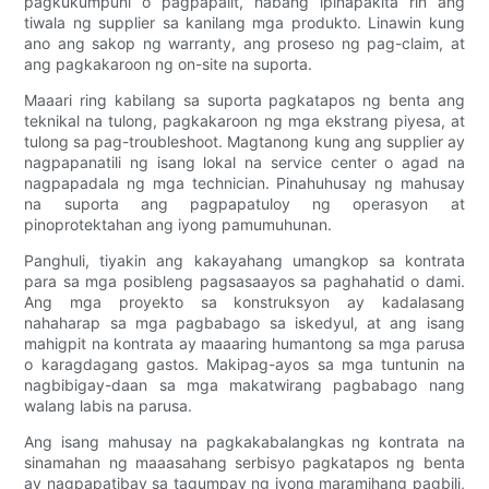
pagkukumpuni o pagpapalit, habang ipinapakita rin ang
tiwala ng supplier sa kanilang mga produkto. Linawin kung
ano ang sakop ng warranty, ang proseso ng pag-claim, at
ang pagkakaroon ng on-site na suporta.
Maaari ring kabilang sa suporta pagkatapos ng benta ang
teknikal na tulong, pagkakaroon ng mga ekstrang piyesa, at
tulong sa pag-troubleshoot. Magtanong kung ang supplier ay
nagpapanatili ng isang lokal na service center o agad na
nagpapadala ng mga technician. Pinahuhusay ng mahusay
na suporta ang pagpapatuloy ng operasyon at
pinoprotektahan ang iyong pamumuhunan.
Panghuli, tiyakin ang kakayahang umangkop sa kontrata
para sa mga posibleng pagsasaayos sa paghahatid o dami.
Ang mga proyekto sa konstruksyon ay kadalasang
nahaharap sa mga pagbabago sa iskedyul, at ang isang
mahigpit na kontrata ay maaaring humantong sa mga parusa
o karagdagang gastos. Makipag-ayos sa mga tuntunin na
nagbibigay-daan sa mga makatwirang pagbabago nang
walang labis na parusa.
Ang isang mahusay na pagkakabalangkas ng kontrata na
sinamahan ng maaasahang serbisyo pagkatapos ng benta
ay nagpapatibay sa tagumpay ng iyong maramihang pagbili,