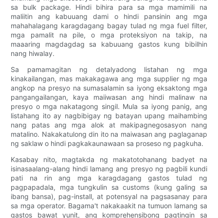
sa bulk package. Hindi bihira para sa mga mamimili na
maliitin ang kabuuang dami o hindi pansinin ang mga
mahahalagang karagdagang bagay tulad ng mga fuel filter,
mga pamalit na pile, o mga proteksiyon na takip, na
maaaring magdagdag sa kabuuang gastos kung bibilhin
nang hiwalay.
Sa pamamagitan ng detalyadong listahan ng mga
kinakailangan, mas makakagawa ang mga supplier ng mga
angkop na presyo na sumasalamin sa iyong eksaktong mga
pangangailangan, kaya maiiwasan ang hindi malinaw na
presyo o mga nakatagong singil. Mula sa iyong panig, ang
listahang ito ay nagbibigay ng batayan upang maihambing
nang patas ang mga alok at makipagnegosasyon nang
matalino. Nakakatulong din ito na maiwasan ang paglaganap
ng saklaw o hindi pagkakaunawaan sa proseso ng pagkuha.
Kasabay nito, magtakda ng makatotohanang badyet na
isinasaalang-alang hindi lamang ang presyo ng pagbili kundi
pati na rin ang mga karagdagang gastos tulad ng
pagpapadala, mga tungkulin sa customs (kung galing sa
ibang bansa), pag-install, at potensyal na pagsasanay para
sa mga operator. Bagama't nakakaakit na tumuon lamang sa
gastos bawat yunit, ang komprehensibong pagtingin sa