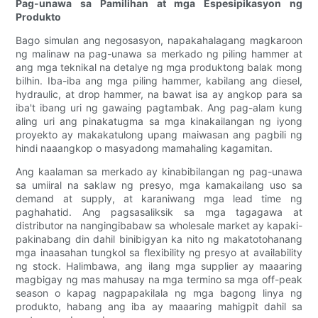
Pag-unawa sa Pamilihan at mga Espesipikasyon ng
Produkto
Bago simulan ang negosasyon, napakahalagang magkaroon
ng malinaw na pag-unawa sa merkado ng piling hammer at
ang mga teknikal na detalye ng mga produktong balak mong
bilhin. Iba-iba ang mga piling hammer, kabilang ang diesel,
hydraulic, at drop hammer, na bawat isa ay angkop para sa
iba't ibang uri ng gawaing pagtambak. Ang pag-alam kung
aling uri ang pinakatugma sa mga kinakailangan ng iyong
proyekto ay makakatulong upang maiwasan ang pagbili ng
hindi naaangkop o masyadong mamahaling kagamitan.
Ang kaalaman sa merkado ay kinabibilangan ng pag-unawa
sa umiiral na saklaw ng presyo, mga kamakailang uso sa
demand at supply, at karaniwang mga lead time ng
paghahatid. Ang pagsasaliksik sa mga tagagawa at
distributor na nangingibabaw sa wholesale market ay kapaki-
pakinabang din dahil binibigyan ka nito ng makatotohanang
mga inaasahan tungkol sa flexibility ng presyo at availability
ng stock. Halimbawa, ang ilang mga supplier ay maaaring
magbigay ng mas mahusay na mga termino sa mga off-peak
season o kapag nagpapakilala ng mga bagong linya ng
produkto, habang ang iba ay maaaring mahigpit dahil sa