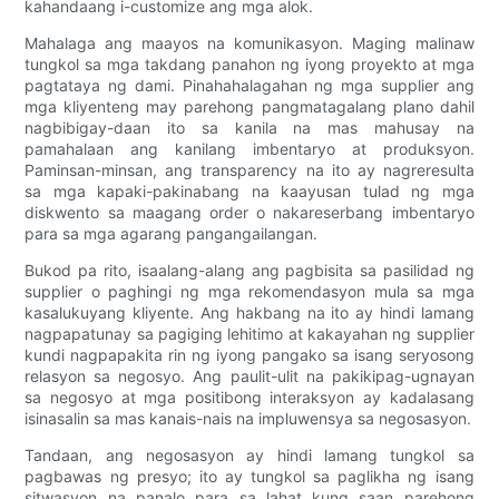
kahandaang i-customize ang mga alok.
Mahalaga ang maayos na komunikasyon. Maging malinaw
tungkol sa mga takdang panahon ng iyong proyekto at mga
pagtataya ng dami. Pinahahalagahan ng mga supplier ang
mga kliyenteng may parehong pangmatagalang plano dahil
nagbibigay-daan ito sa kanila na mas mahusay na
pamahalaan ang kanilang imbentaryo at produksyon.
Paminsan-minsan, ang transparency na ito ay nagreresulta
sa mga kapaki-pakinabang na kaayusan tulad ng mga
diskwento sa maagang order o nakareserbang imbentaryo
para sa mga agarang pangangailangan.
Bukod pa rito, isaalang-alang ang pagbisita sa pasilidad ng
supplier o paghingi ng mga rekomendasyon mula sa mga
kasalukuyang kliyente. Ang hakbang na ito ay hindi lamang
nagpapatunay sa pagiging lehitimo at kakayahan ng supplier
kundi nagpapakita rin ng iyong pangako sa isang seryosong
relasyon sa negosyo. Ang paulit-ulit na pakikipag-ugnayan
sa negosyo at mga positibong interaksyon ay kadalasang
isinasalin sa mas kanais-nais na impluwensya sa negosasyon.
Tandaan, ang negosasyon ay hindi lamang tungkol sa
pagbawas ng presyo; ito ay tungkol sa paglikha ng isang
sitwasyon na panalo para sa lahat kung saan parehong