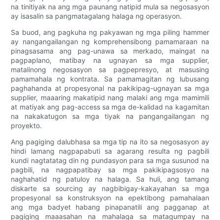
na tinitiyak na ang mga paunang natipid mula sa negosasyon
ay isasalin sa pangmatagalang halaga ng operasyon.
Sa buod, ang pagkuha ng pakyawan ng mga piling hammer
ay nangangailangan ng komprehensibong pamamaraan na
pinagsasama ang pag-unawa sa merkado, maingat na
pagpaplano, matibay na ugnayan sa mga supplier,
matalinong negosasyon sa pagpepresyo, at masusing
pamamahala ng kontrata. Sa pamamagitan ng lubusang
paghahanda at propesyonal na pakikipag-ugnayan sa mga
supplier, maaaring makatipid nang malaki ang mga mamimili
at matiyak ang pag-access sa mga de-kalidad na kagamitan
na nakakatugon sa mga tiyak na pangangailangan ng
proyekto.
Ang pagiging dalubhasa sa mga tip na ito sa negosasyon ay
hindi lamang nagpapabuti sa agarang resulta ng pagbili
kundi nagtatatag din ng pundasyon para sa mga susunod na
pagbili, na nagpapatibay sa mga pakikipagsosyo na
naghahatid ng patuloy na halaga. Sa huli, ang tamang
diskarte sa sourcing ay nagbibigay-kakayahan sa mga
propesyonal sa konstruksyon na epektibong pamahalaan
ang mga badyet habang pinapanatili ang pagganap at
pagiging maaasahan na mahalaga sa matagumpay na