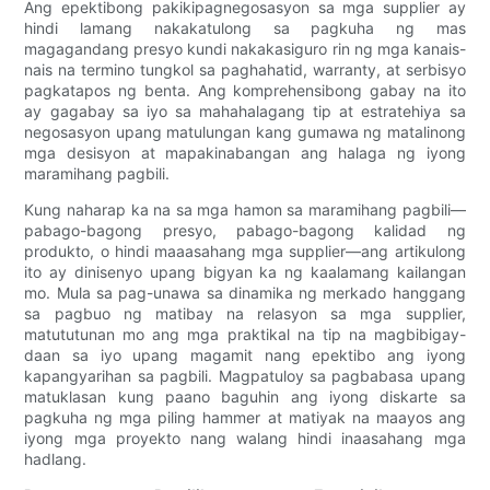
Ang epektibong pakikipagnegosasyon sa mga supplier ay
hindi lamang nakakatulong sa pagkuha ng mas
magagandang presyo kundi nakakasiguro rin ng mga kanais-
nais na termino tungkol sa paghahatid, warranty, at serbisyo
pagkatapos ng benta. Ang komprehensibong gabay na ito
ay gagabay sa iyo sa mahahalagang tip at estratehiya sa
negosasyon upang matulungan kang gumawa ng matalinong
mga desisyon at mapakinabangan ang halaga ng iyong
maramihang pagbili.
Kung naharap ka na sa mga hamon sa maramihang pagbili—
pabago-bagong presyo, pabago-bagong kalidad ng
produkto, o hindi maaasahang mga supplier—ang artikulong
ito ay dinisenyo upang bigyan ka ng kaalamang kailangan
mo. Mula sa pag-unawa sa dinamika ng merkado hanggang
sa pagbuo ng matibay na relasyon sa mga supplier,
matututunan mo ang mga praktikal na tip na magbibigay-
daan sa iyo upang magamit nang epektibo ang iyong
kapangyarihan sa pagbili. Magpatuloy sa pagbabasa upang
matuklasan kung paano baguhin ang iyong diskarte sa
pagkuha ng mga piling hammer at matiyak na maayos ang
iyong mga proyekto nang walang hindi inaasahang mga
hadlang.