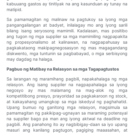
kabuuang gastos ay tinitiyak na ang kasunduan ay tunay na
matipid.
Sa pamamagitan ng malinaw na pagtukoy sa iyong mga
pangangailangan at badyet, inilalagay mo ang iyong sarili
bilang isang seryosong mamimili. Kadalasan, mas positibo
ang tugon ng mga supplier sa mga mamimiling nagpapakita
ng propesyonalismo at kalinawan, na nagpapahusay sa
pagkakataong makipagnegosasyon ng mas magagandang
diskwento, mga tuntunin sa pagbabayad, o mga serbisyong
may dagdag na halaga.
Pagbuo ng Matibay na Relasyon sa mga Tagapagtustos
Sa larangan ng maramihang pagbili, napakahalaga ng mga
relasyon. Ang isang supplier na nagpapahalaga sa iyong
negosyo ay mas malamang na mag-alok ng mga
kompetitibong presyo, prayoridad sa pagkakaroon ng stock,
at kakayahang umangkop sa mga iskedyul ng paghahatid.
Upang bumuo ng ganitong mga relasyon, magsimula sa
pamamagitan ng pakikipag-ugnayan sa maraming potensyal
na supplier bago pa man ang iyong aktwal na deadline ng
pagbili. Ang panahong ito ay nagbibigay-daan sa iyo upang
masuri ang kanilang pagtugon, pagiging maaasahan, at