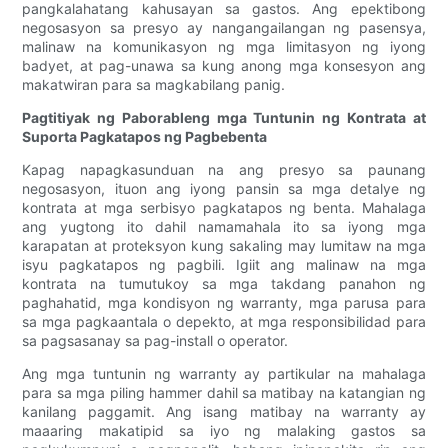
pangkalahatang kahusayan sa gastos. Ang epektibong
negosasyon sa presyo ay nangangailangan ng pasensya,
malinaw na komunikasyon ng mga limitasyon ng iyong
badyet, at pag-unawa sa kung anong mga konsesyon ang
makatwiran para sa magkabilang panig.
Pagtitiyak ng Paborableng mga Tuntunin ng Kontrata at
Suporta Pagkatapos ng Pagbebenta
Kapag napagkasunduan na ang presyo sa paunang
negosasyon, ituon ang iyong pansin sa mga detalye ng
kontrata at mga serbisyo pagkatapos ng benta. Mahalaga
ang yugtong ito dahil namamahala ito sa iyong mga
karapatan at proteksyon kung sakaling may lumitaw na mga
isyu pagkatapos ng pagbili. Igiit ang malinaw na mga
kontrata na tumutukoy sa mga takdang panahon ng
paghahatid, mga kondisyon ng warranty, mga parusa para
sa mga pagkaantala o depekto, at mga responsibilidad para
sa pagsasanay sa pag-install o operator.
Ang mga tuntunin ng warranty ay partikular na mahalaga
para sa mga piling hammer dahil sa matibay na katangian ng
kanilang paggamit. Ang isang matibay na warranty ay
maaaring makatipid sa iyo ng malaking gastos sa