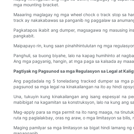
mga mounting bracket.
Maaaring maglagay ng mga wheel chock o track stop sa ha
track ay nakakabawas sa panganib ng paggalaw sa anumang 
Pagkatapos ikabit ang dumper, magsagawa ng masusing inspe
pangkabit.
Maipapayo rin, kung saan pinahihintulutan ng mga regulasyo
Panghuli, sa buong biyahe, lalo na kapag humihinto at nag
Ang mga pagyanig, hangin, at mga paga sa kalsada ay maa
Pagtiyak ng Pagsunod sa mga Regulasyon sa Legal at Kali
Ang pagdadala ng 5 toneladang tracked dumper sa mga pa
pagsunod sa mga legal na kinakailangan na ito ay hindi ops
Una, tukuyin kung kinakailangan ang isang espesyal na pe
mabibigat na kagamitan sa konstruksyon, lalo na kung ang sas
Mag-apply para sa mga permit na ito nang maaga, na tinutu
ruta ng paglalakbay, oras ng araw, o mga limitasyon sa bilis
Maging pamilyar sa mga limitasyon sa bigat hindi lamang ng m
mapanganib.