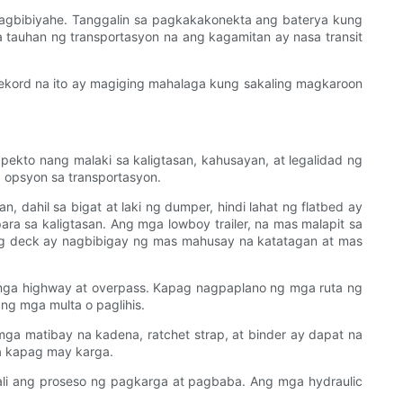
nagbibiyahe. Tanggalin sa pagkakakonekta ang baterya kung
a tauhan ng transportasyon na ang kagamitan ay nasa transit
ekord na ito ay magiging mahalaga kung sakaling magkaroon
pekto nang malaki sa kaligtasan, kahusayan, at legalidad ng
 opsyon sa transportasyon.
dahil sa bigat at laki ng dumper, hindi lahat ng flatbed ay
ra sa kaligtasan. Ang mga lowboy trailer, na mas malapit sa
ng deck ay nagbibigay ng mas mahusay na katatagan at mas
 mga highway at overpass. Kapag nagpaplano ng mga ruta ng
ang mga multa o paglihis.
a matibay na kadena, ratchet strap, at binder ay dapat na
a kapag may karga.
ali ang proseso ng pagkarga at pagbaba. Ang mga hydraulic