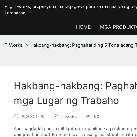
Ang T-works, propesyonal na tagagawa para sa makinarya ng pa
karanasan.
HOME
MGA PRODUKT
T-Works
Hakbang-hakbang: Paghahatid ng 5 Toneladang T
Hakbang-hakbang: Paghah
mga Lugar ng Trabaho
2026-01-29
T-works
60
Ang pagdadala ng mabibigat na kagamitan sa pagitan ng mga
dumper. Lumilipat ka man mula sa isang construction site 