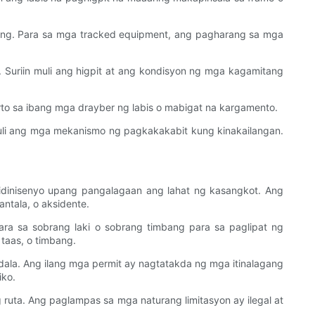
ong. Para sa mga tracked equipment, ang pagharang sa mga
 Suriin muli ang higpit at ang kondisyon ng mga kagamitang
rto sa ibang mga drayber ng labis o mabigat na kargamento.
muli ang mga mekanismo ng pagkakakabit kung kinakailangan.
dinisenyo upang pangalagaan ang lahat ng kasangkot. Ang
ntala, o aksidente.
ara sa sobrang laki o sobrang timbang para sa paglipat ng
 taas, o timbang.
ala. Ang ilang mga permit ay nagtatakda ng mga itinalagang
iko.
g ruta. Ang paglampas sa mga naturang limitasyon ay ilegal at