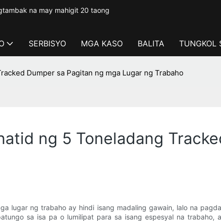
gtambak na may mahigit 20 taong
O
SERBISYO
MGA KASO
BALITA
TUNGKOL 
racked Dumper sa Pagitan ng mga Lugar ng Trabaho
atid ng 5 Toneladang Tracke
 lugar ng trabaho ay hindi isang madaling gawain, lalo na pagda
patungo sa isa pa o lumilipat para sa isang espesyal na trabaho