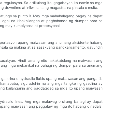
 regulasyon. Sa artikulong ito, gagabayan ka namin sa mga
 downtime at iniiwasan ang magastos na pinsala o multa.
A patungo sa punto B. May mga mahahalagang bagay na dapat
legal na kinakailangan at paghahanda ng dumper para sa
ang may kumpiyansa at propesyonal.
ansportasyon upang maiwasan ang anumang aksidente habang
nsala sa makina at sa sasakyang pangkargamento, gayundin
g sasakyan. Hindi lamang nito nakakatulong na maiwasan ang
in ang mga mekanikal na bahagi ng dumper para sa anumang
 ng gasolina o hydraulic fluids upang mabawasan ang panganib
akamababa, siguraduhin na ang mga tangke ng gasolina ay
aring kailanganin ang pagdagdag sa mga ito upang maiwasan
ydraulic lines. Ang mga maluwag o sirang bahagi ay dapat
e, upang maiwasan ang paggalaw ng mga ito habang dinadala.