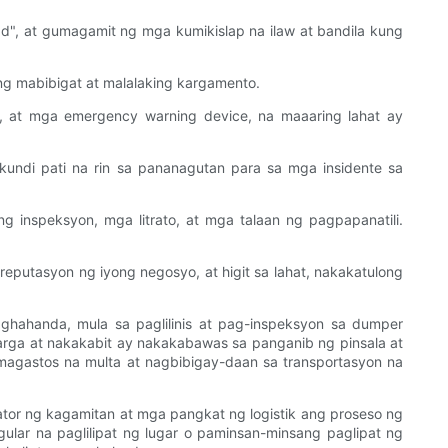
d", at gumagamit ng mga kumikislap na ilaw at bandila kung
g mabibigat at malalaking kargamento.
t, at mga emergency warning device, na maaaring lahat ay
undi pati na rin sa pananagutan para sa mga insidente sa
 inspeksyon, mga litrato, at mga talaan ng pagpapanatili.
putasyon ng iyong negosyo, at higit sa lahat, nakakatulong
hahanda, mula sa paglilinis at pag-inspeksyon sa dumper
rga at nakakabit ay nakakabawas sa panganib ng pinsala at
magastos na multa at nagbibigay-daan sa transportasyon na
or ng kagamitan at mga pangkat ng logistik ang proseso ng
lar na paglilipat ng lugar o paminsan-minsang paglipat ng