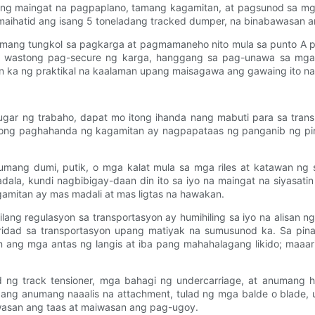
n ng maingat na pagpaplano, tamang kagamitan, at pagsunod sa mga
hatid ang isang 5 toneladang tracked dumper, na binabawasan ang
 lamang tungkol sa pagkarga at pagmamaneho nito mula sa punto 
at wastong pag-secure ng karga, hanggang sa pag-unawa sa mga 
on ka ng praktikal na kaalaman upang maisagawa ang gawaing ito n
ugar ng trabaho, dapat mo itong ihanda nang mabuti para sa tr
astong paghahanda ng kagamitan ay nagpapataas ng panganib ng pi
anumang dumi, putik, o mga kalat mula sa mga riles at katawan n
ala, kundi nagbibigay-daan din ito sa iyo na maingat na siyasat
agamitan ay mas madali at mas ligtas na hawakan.
g ilang regulasyon sa transportasyon ay humihiling sa iyo na alisan
oridad sa transportasyon upang matiyak na sumusunod ka. Sa pin
iin ang mga antas ng langis at iba pang mahahalagang likido; maa
ng track tensioner, mga bahagi ng undercarriage, at anumang h
cure ang anumang naaalis na attachment, tulad ng mga balde o blad
san ang taas at maiwasan ang pag-ugoy.