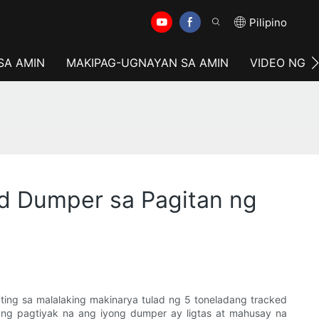
Pilipino
SA AMIN
MAKIPAG-UGNAYAN SA AMIN
VIDEO NG 
d Dumper sa Pagitan ng
ting sa malalaking makinarya tulad ng 5 toneladang tracked
, ang pagtiyak na ang iyong dumper ay ligtas at mahusay na