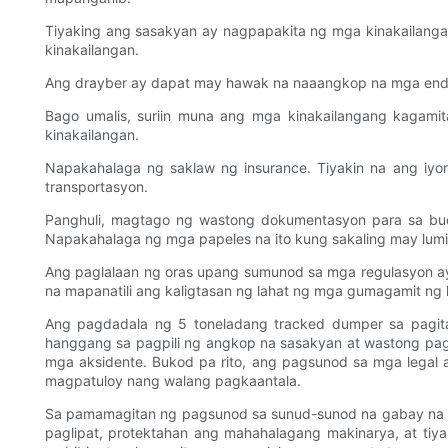
Tiyaking ang sasakyan ay nagpapakita ng mga kinakailangan
kinakailangan.
Ang drayber ay dapat may hawak na naaangkop na mga endor
Bago umalis, suriin muna ang mga kinakailangang kagamit
kinakailangan.
Napakahalaga ng saklaw ng insurance. Tiyakin na ang iyo
transportasyon.
Panghuli, magtago ng wastong dokumentasyon para sa buong
Napakahalaga ng mga papeles na ito kung sakaling may lum
Ang paglalaan ng oras upang sumunod sa mga regulasyon ay 
na mapanatili ang kaligtasan ng lahat ng mga gumagamit ng 
Ang pagdadala ng 5 toneladang tracked dumper sa pagita
hanggang sa pagpili ng angkop na sasakyan at wastong pag
mga aksidente. Bukod pa rito, ang pagsunod sa mga legal 
magpatuloy nang walang pagkaantala.
Sa pamamagitan ng pagsunod sa sunud-sunod na gabay na na
paglipat, protektahan ang mahahalagang makinarya, at tiy