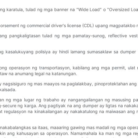
g karatula, tulad ng mga banner na "Wide Load" o "Oversized Loa
sement ng commercial driver's license (CDL) upang magpatakbo n
ang pangkaligtasan tulad ng mga pamatay-sunog, reflective ves
ng kasalukuyang polisiya ay hindi lamang sumasaklaw sa dumper k
 operasyon ng transportasyon, kabilang ang mga permit, ulat ng
itaw na anumang legal na katanungan.
nagsisiguro ng mas maayos na paglalakbay, pinoprotektahan ang re
kalsada.
n ng mga lugar ng trabaho ay nangangailangan ng masusing pag
-secure ng karga. Ang pagtiyak na ang dumper ay ligtas na nakaka
at regulasyon na kinakailangan ay nakakatulong na maiwasan ang 
kabalangkas sa itaas, maaaring gawing mas madali ng mga operat
akin ang kahusayan sa operasyon. Namamahala ka man ng mga regu