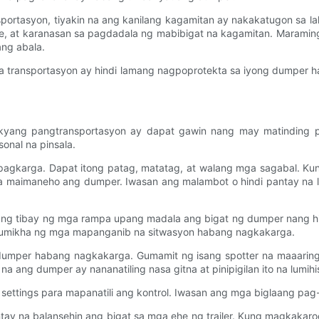
ortasyon, tiyakin na ang kanilang kagamitan ay nakakatugon sa la
nce, at karanasan sa pagdadala ng mabibigat na kagamitan. Maram
ng abala.
sa transportasyon ay hindi lamang nagpoprotekta sa iyong dumper
kyang pangtransportasyon ay dapat gawin nang may matinding pa
onal na pinsala.
gkarga. Dapat itong patag, matatag, at walang mga sagabal. Kung
s na maimaneho ang dumper. Iwasan ang malambot o hindi pantay na 
ang tibay ng mga rampa upang madala ang bigat ng dumper nang hi
ng lumikha ng mga mapanganib na sitwasyon habang nagkakarga.
dumper habang nagkakarga. Gumamit ng isang spotter na maaari
na ang dumper ay nananatiling nasa gitna at pinipigilan ito na lumih
ttings para mapanatili ang kontrol. Iwasan ang mga biglaang pag-
tay na balansehin ang bigat sa mga ehe ng trailer. Kung magkakaroo