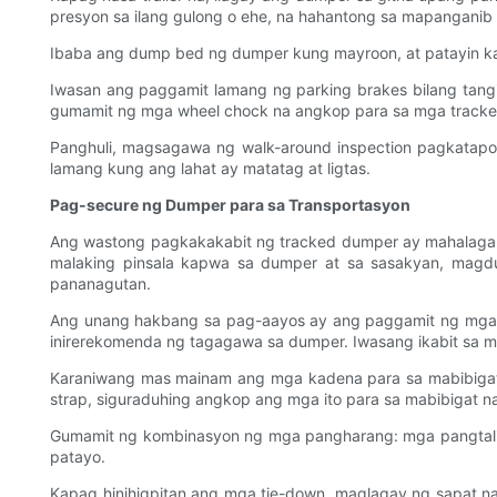
presyon sa ilang gulong o ehe, na hahantong sa mapanganib 
Ibaba ang dump bed ng dumper kung mayroon, at patayin k
Iwasan ang paggamit lamang ng parking brakes bilang tang
gumamit ng mga wheel chock na angkop para sa mga tracke
Panghuli, magsagawa ng walk-around inspection pagkatap
lamang kung ang lahat ay matatag at ligtas.
Pag-secure ng Dumper para sa Transportasyon
Ang wastong pagkakakabit ng tracked dumper ay mahalaga 
malaking pinsala kapwa sa dumper at sa sasakyan, magd
pananagutan.
Ang unang hakbang sa pag-aayos ay ang paggamit ng mga mat
inirerekomenda ng tagagawa sa dumper. Iwasang ikabit sa mga
Karaniwang mas mainam ang mga kadena para sa mabibigat n
strap, siguraduhing angkop ang mga ito para sa mabibigat na
Gumamit ng kombinasyon ng mga pangharang: mga pangtali sa 
patayo.
Kapag hinihigpitan ang mga tie-down, maglagay ng sapat na