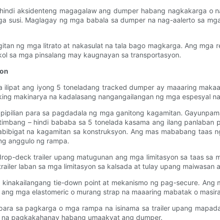
 na hindi aksidenteng magagalaw ang dumper habang nagkakarga o 
 mga susi. Maglagay ng mga babala sa dumper na nag-aalerto sa mg
tan ng mga litrato at nakasulat na tala bago magkarga. Ang mga r
l sa mga pinsalang may kaugnayan sa transportasyon.
yon
a ilipat ang iyong 5 toneladang tracked dumper ay maaaring makaa
king makinarya na kadalasang nangangailangan ng mga espesyal na
pipilian para sa pagdadala ng mga ganitong kagamitan. Gayunpaman, 
 timbang – hindi bababa sa 5 tonelada kasama ang ilang panlaban pa
mabibigat na kagamitan sa konstruksyon. Ang mas mababang taas 
ng anggulo ng rampa.
drop-deck trailer upang matugunan ang mga limitasyon sa taas sa
railer laban sa mga limitasyon sa kalsada at tulay upang maiwasan 
inakailangang tie-down point at mekanismo ng pag-secure. Ang mg
 ang mga elastomeric o murang strap na maaaring mabatak o masir
para sa pagkarga o mga rampa na isinama sa trailer upang mapad
as na pagkakahanay habang umaakyat ang dumper.