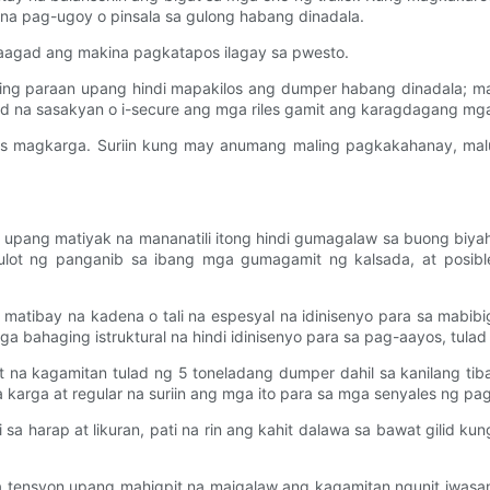
na pag-ugoy o pinsala sa gulong habang dinadala.
aagad ang makina pagkatapos ilagay sa pwesto.
ing paraan upang hindi mapakilos ang dumper habang dinadala; maa
d na sasakyan o i-secure ang mga riles gamit ang karagdagang mg
os magkarga. Suriin kung may anumang maling pagkakahanay, malu
upang matiyak na mananatili itong hindi gumagalaw sa buong biya
ulot ng panganib sa ibang mga gumagamit ng kalsada, at posibl
ibay na kadena o tali na espesyal na idinisenyo para sa mabibig
 bahaging istruktural na hindi idinisenyo para sa pag-aayos, tula
a kagamitan tulad ng 5 toneladang dumper dahil sa kanilang tiba
 karga at regular na suriin ang mga ito para sa mga senyales ng pag
harap at likuran, pati na rin ang kahit dalawa sa bawat gilid ku
 tensyon upang mahigpit na maigalaw ang kagamitan ngunit iwasan