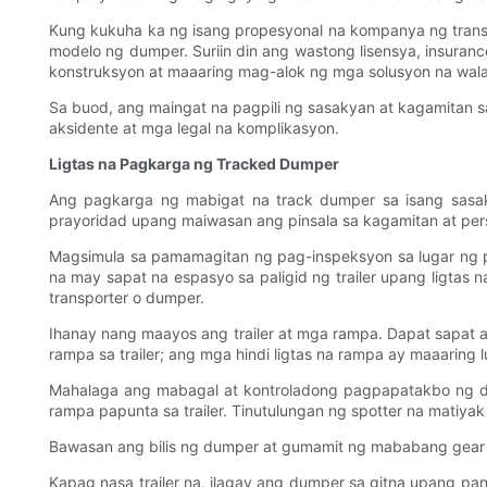
Kung kukuha ka ng isang propesyonal na kompanya ng transp
modelo ng dumper. Suriin din ang wastong lisensya, insura
konstruksyon at maaaring mag-alok ng mga solusyon na wala
Sa buod, ang maingat na pagpili ng sasakyan at kagamitan 
aksidente at mga legal na komplikasyon.
Ligtas na Pagkarga ng Tracked Dumper
Ang pagkarga ng mabigat na track dumper sa isang sasa
prayoridad upang maiwasan ang pinsala sa kagamitan at pers
Magsimula sa pamamagitan ng pag-inspeksyon sa lugar ng pa
na may sapat na espasyo sa paligid ng trailer upang ligta
transporter o dumper.
Ihanay nang maayos ang trailer at mga rampa. Dapat sapat 
rampa sa trailer; ang mga hindi ligtas na rampa ay maaari
Mahalaga ang mabagal at kontroladong pagpapatakbo ng 
rampa papunta sa trailer. Tinutulungan ng spotter na matiyak 
Bawasan ang bilis ng dumper at gumamit ng mababang gear se
Kapag nasa trailer na, ilagay ang dumper sa gitna upang pan