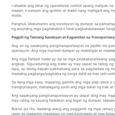
I-disable ang lahat ng operational control upang matiyak
maaari, o patayin ang ignition at ikabit nang mahigpit ang
mode.
Panghuli, idokumento ang kondisyon ng dumper sa pamamagi
ng anumang mga paghahabol o hindi pagkakaunawaan tungko
Pagpili ng Tamang Sasakyan at Kagamitan sa Transportas
Ang uri ng sasakyang pangtransportasyon na pipiliin mo par
operasyon. Ang mga tracked dumper ay mabibigat at malala
Ang mga flatbed trailer ay isa sa mga pinakakaraniwang pag
angkop. Siguraduhing ang trailer ay may sapat na rating ng
lupa, ay lalong kapaki-pakinabang para sa pagdadala ng 
madaling pagkarga/pagbaba ng karga dahil sa mas unti-unti
Sa ilang mga kaso, maaaring gamitin ang mga step-deck o 
transportasyon, mahalagang suriin ang mga sukat ng trak at t
Ang sasakyang pangtransportasyon ay dapat ding may mga k
may rating na kayang hawakan ang bigat ng dumper. Iwasan
Bukod pa rito, isaalang-alang ang paggamit ng mga rampa 
ramp ay maaaring magbigay ng mas kontrolado at mas ligt