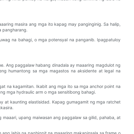
aring masira ang mga ito kapag may panginginig. Sa halip,
a pangharang.
wag na bahagi, o mga potensyal na panganib. Ipagpatuloy
he. Ang paggalaw habang dinadala ay maaaring magdulot ng
eng humantong sa mga magastos na aksidente at legal na
at na kagamitan. Ikabit ang mga ito sa mga anchor point na
d ng mga hydraulic arm o mga sensitibong bahagi.
y at kaunting elastisidad. Kapag gumagamit ng mga ratchet
kasira.
ng maaari, upang maiwasan ang paggalaw sa gilid, pahaba, at
 ang labis na paghigpit na maaaring makapinsala sa frame o