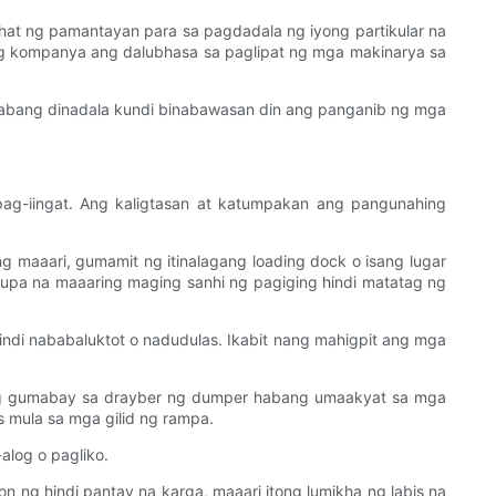
hat ng pamantayan para sa pagdadala ng iyong partikular na
ing kompanya ang dalubhasa sa paglipat ng mga makinarya sa
 habang dinadala kundi binabawasan din ang panganib ng mga
g-iingat. Ang kaligtasan at katumpakan ang pangunahing
 maaari, gumamit ng itinalagang loading dock o isang lugar
lupa na maaaring maging sanhi ng pagiging hindi matatag ng
ndi nababaluktot o nadudulas. Ikabit nang mahigpit ang mga
ng gumabay sa drayber ng dumper habang umaakyat sa mga
is mula sa mga gilid ng rampa.
alog o pagliko.
n ng hindi pantay na karga, maaari itong lumikha ng labis na