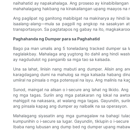
naihahatid ay napakahalaga. Ang proseso ay kinabibilanga
mahahalagang hakbang na kinakailangan upang maayos na mai
Ang paglipat ng ganitong mabibigat na makinarya ay hindi
isaalang-alang—mula sa pagpili ng angkop na sasakyan 
transportasyon. Sa pagtatapos ng gabay na ito, magkakaro
Paghahanda ng Dumper para sa Paghahatid
Bago pa man umalis ang 5 toneladang tracked dumper sa l
naglalakbay. Mahalaga ang yugtong ito dahil ang hindi w
ay nagdudulot ng panganib sa mga tao sa kalsada.
Una sa lahat, linisin nang mabuti ang dumper. Alisin ang 
karagdagang dumi na mahulog sa mga kalsada habang dinad
umiiral na pinsala o mga potensyal na isyu. Ang malinis na k
Sunod, maingat na alisan o i-secure ang lahat ng likido. An
ng mga tagas. Suriin ang mga patakaran ng lokal na awt
mahigpit na nakasara, at walang mga tagas. Gayundin, sur
ang pinsala kapag ang dumper ay naibalik na sa operasyon.
Mahalagang siyasatin ang mga gumagalaw na bahagi tulad 
kumpunihin o i-secure sa lugar. Gayundin, tiklupin o i-se
Ibaba nang lubusan ang dump bed ng dumper upang mabawa