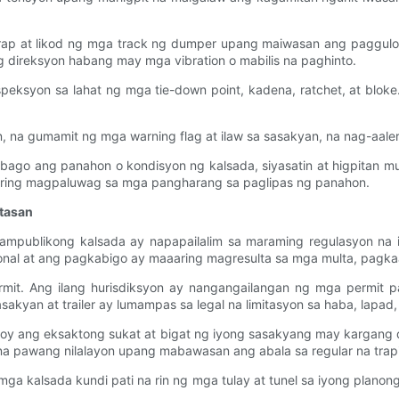
rap at likod ng mga track ng dumper upang maiwasan ang paggul
direksyon habang may mga vibration o mabilis na paghinto.
ksyon sa lahat ng mga tie-down point, kadena, ratchet, at bloke.
n, na gumamit ng mga warning flag at ilaw sa sasakyan, na nag-aale
babago ang panahon o kondisyon ng kalsada, siyasatin at higpitan 
aring magpaluwag sa mga pangharang sa paglipas ng panahon.
gtasan
mpublikong kalsada ay napapailalim sa maraming regulasyon na i
yonal at ang pagkabigo ay maaaring magresulta sa mga multa, pagkaa
rmit. Ang ilang hurisdiksyon ay nangangailangan ng mga permit p
akyan at trailer ay lumampas sa legal na limitasyon sa haba, lapad,
koy ang eksaktong sukat at bigat ng iyong sasakyang may kargang d
, na pawang nilalayon upang mabawasan ang abala sa regular na trap
ga kalsada kundi pati na rin ng mga tulay at tunel sa iyong planon