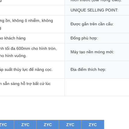
UNIQUE SELLING POINT:
ếng ồn, không ô nhiễm, không
Được gắn trên cần cẩu:
g
ho khách hàng
Đống phù hợp:
nh tối đa 600mm cho hình tròn,
Máy tạo nền móng mới:
o hình vuông.
p suất thủy lực để nâng cọc.
Địa điểm thích hợp:
n sẵn sàng hỗ trợ bất cứ lúc
ZYC
ZYC
ZYC
ZYC
ZYC