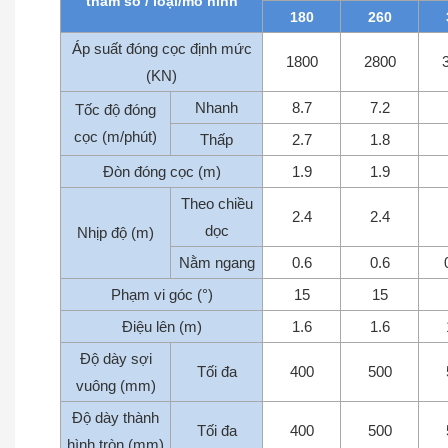
tham số / loại/mô hình
180
260
Áp suất đóng cọc định mức
1800
2800
(KN)
Nhanh
8.7
7.2
Tốc độ đóng
cọc (m/phút)
Thấp
2.7
1.8
Đòn đóng cọc (m)
1.9
1.9
Theo chiều
2.4
2.4
dọc
Nhịp độ (m)
Nằm ngang
0.6
0.6
Phạm vi góc (°)
15
15
Điệu lên (m)
1.6
1.6
Độ dày sợi
Tối đa
400
500
vuông (mm)
Độ dày thành
Tối đa
400
500
hình tròn (mm)