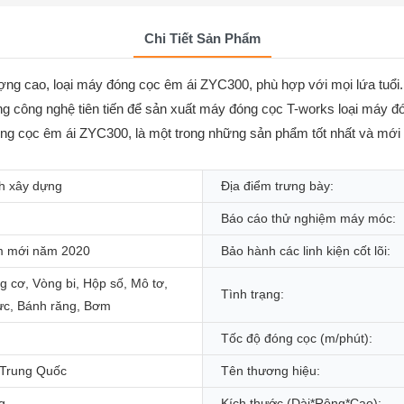
Chi Tiết Sản Phẩm
ợng cao, loại máy đóng cọc êm ái ZYC300, phù hợp với mọi lứa tuổi.
 dụng công nghệ tiên tiến để sản xuất máy đóng cọc T-works loại máy
óng cọc êm ái ZYC300, là một trong những sản phẩm tốt nhất và mới
nh xây dựng
Địa điểm trưng bày:
Báo cáo thử nghiệm máy móc:
m mới năm 2020
Bảo hành các linh kiện cốt lõi:
 cơ, Vòng bi, Hộp số, Mô tơ,
Tình trạng:
lực, Bánh răng, Bơm
Tốc độ đóng cọc (m/phút):
Trung Quốc
Tên thương hiệu:
g
Kích thước (Dài*Rộng*Cao):