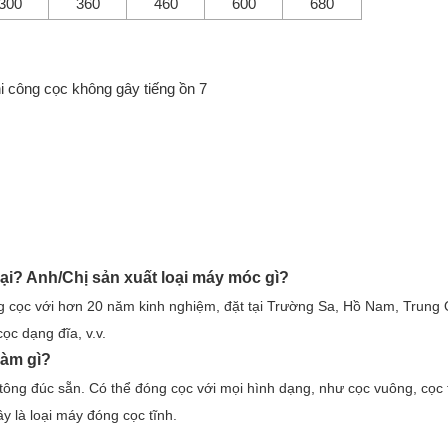
300
360
460
600
680
ại? Anh/Chị sản xuất loại máy móc gì?
ng cọc với hơn 20 năm kinh nghiệm, đặt tại Trường Sa, Hồ Nam, Trun
ọc dạng đĩa, v.v.
làm gì?
ông đúc sẵn. Có thể đóng cọc với mọi hình dạng, như cọc vuông, cọc t
 là loại máy đóng cọc tĩnh.