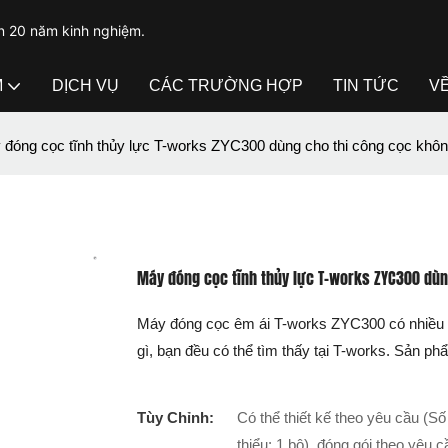
n 20 năm kinh nghiệm.
M
DỊCH VỤ
CÁC TRƯỜNG HỢP
TIN TỨC
V
đóng cọc tĩnh thủy lực T-works ZYC300 dùng cho thi công cọc khôn
Máy đóng cọc tĩnh thủy lực T-works ZYC300 dùn
Máy đóng cọc êm ái T-works ZYC300 có nhiều 
gì, bạn đều có thể tìm thấy tại T-works. Sản p
Tùy Chỉnh:
Có thể thiết kế theo yêu cầu (Số 
thiểu: 1 bộ), đóng gói theo yêu c