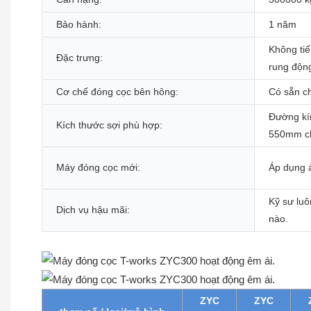
Bảo hành:
1 năm
Không ti
Đặc trưng:
rung độn
Cơ chế đóng cọc bên hông:
Có sẵn c
Đường kí
Kích thước sợi phù hợp:
550mm ch
Máy đóng cọc mới:
Áp dụng á
Kỹ sư luô
Dịch vụ hậu mãi:
nào.
ZYC
ZYC