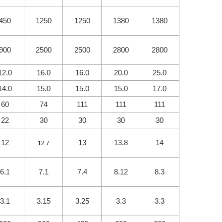
450
1250
1250
1380
1380
900
2500
2500
2800
2800
12.0
16.0
16.0
20.0
25.0
14.0
15.0
15.0
15.0
17.0
60
74
111
111
111
22
30
30
30
30
12
13
13.8
14
12.7
6.1
7.1
7.4
8.12
8.3
3.1
3.15
3.25
3.3
3.3