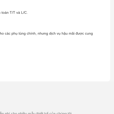
 toán T/T và L/C.
cho các phụ tùng chính, nhưng dịch vụ hậu mãi được cung
ễn phí cho nhiều mẫu thiết kế của chúng tôi.