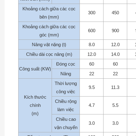
Khoảng cách giữa các cọc
300
450
bên (mm)
Khoảng cách giữa các cọc
600
900
góc (mm)
Nâng vật nặng (t)
8.0
12.0
Chiều dài cọc nâng (m)
12.0
14.0
Đóng cọc
60
60
Công suất (KW)
Nâng
22
22
Thời lượng
9.5
11.3
công việc
Kích thước
Chiều rộng
chính
4.7
5.5
làm việc
(m)
Chiều cao
3.0
3.0
vận chuyển