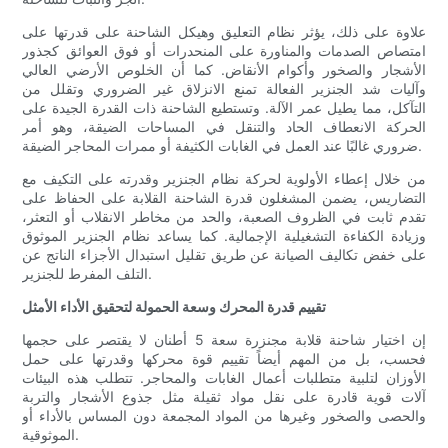
علاوة على ذلك، يؤثر نظام التعليق وهيكل الشاحنة على قدرتها على
امتصاص الصدمات والمناورة على المنحدرات أو فوق العوائق كجذور
الأشجار والصخور وأكوام الأنقاض. كما أن الخلوص الأرضي العالي
وآليات شد الجنزير الفعالة تمنع الانزلاق غير الضروري وتقلل من
التآكل، مما يطيل عمر الآلة. وتستطيع الشاحنة ذات القدرة الجيدة على
الحركة الانعطاف الحاد والتنقل في المساحات الضيقة، وهو أمر
ضروري غالبًا عند العمل في الغابات الكثيفة أو ممرات المحاجر الضيقة.
من خلال إعطاء الأولوية لحركة نظام الجنزير وقدرته على التكيف مع
التضاريس، يضمن المشغلون قدرة الشاحنة القلابة على الحفاظ على
تقدم ثابت في الظروف الصعبة، والحد من مخاطر الانقلاب أو التعثر،
وزيادة الكفاءة التشغيلية الإجمالية. كما يساعد نظام الجنزير الموثوق
على خفض تكاليف الصيانة عن طريق تقليل استبدال الأجزاء الناتج عن
التلف المفرط للجنزير.
تقييم قدرة المحرك وسعة الحمولة لتحقيق الأداء الأمثل
إن اختيار شاحنة قلابة مجنزرة سعة 5 أطنان لا يقتصر على حجمها
فحسب، بل من المهم أيضاً تقييم قوة محركها وقدرتها على حمل
الأوزان لتلبية متطلبات أعمال الغابات والمحاجر. تتطلب هذه البيئات
آلات قوية قادرة على نقل مواد ثقيلة مثل جذوع الأشجار والتربة
والحصى والصخور وغيرها من المواد المجمعة دون المساس بالأداء أو
الموثوقية.