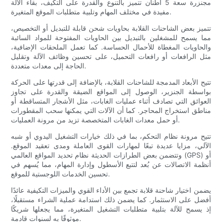
مجنزرة سعة 5 أطنان تتميز بالتنوع والقدرة على التكيف، بقاء الآلة
مفيدة في مختلف المهام وتلبية متطلبات الموقع المتغيرة.
تتميز بعض الشاحنات القلابة بحاويات شحن قابلة للتبديل أو التخصيص،
مما يسمح للمشغلين بالتبديل بين الحاويات المفتوحة للمواد السائبة
والحاويات المغطاة للأحمال الحساسة. كما تعمل الملحقات الإضافية،
مثل الرافعات أو رافعات التحميل، على تحسين وظائف الآلة وتقليل
الحاجة إلى معدات متعددة.
تتيح الأبعاد المدمجة للشاحنات القلابة، بالإضافة إلى قدرتها على الحركة
بواسطة الجنزير، الوصول إلى المواقع الضيقة والقدرة على تجاوز
العوائق التي تصادف أثناء عمليات الغابات، مثل الأشجار المتساقطة أو
مناطق استخراج المحاجر. كما أن الآلات التي يمكنها سحب المقطورات
أو حمل معدات الغابات المتخصصة تزيد من مرونة العمليات.
تتيح مرونة نظام التحكم، بما في ذلك خيارات التشغيل اليدوي أو شبه
الآلي، مزايا عديدة تبعًا لمهارات القوى العاملة ومدى تعقيد الموقع.
وتتضمن بعض الطرازات الحديثة نظام تحديد المواقع العالمي (GPS) أو
أنظمة الاتصالات عن بُعد لتتبع الأسطول وإدارة المهام، مما يُسهم في
تحسين الخدمات اللوجستية للموقع.
يضمن اختيار شاحنة قلابة تجمع بين الأداء القوي والميزات التكيفية عائدًا
أفضل على الاستثمار. كما يضمن ذلك استدامة عملية الشراء مستقبلًا،
إذ يسمح للآلة بتلبية متطلبات التشغيل المتغيرة، مما يجعلها شريكًا
موثوقًا به لسنوات قادمة.