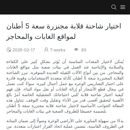
اختيار شاحنة قلابة مجنزرة سعة 5 أطنان
لمواقع الغابات والمحاجر
2026-02-17
T-works
80
يُمكن لاختيار المعدات المناسبة أن يُؤثر بشكلٍ كبير على الكفاءة
والسلامة والإنتاجية عند العمل في بيئات صعبة مثل مواقع الغابات
والمحاجر. من بين أنواع الآلات الثقيلة العديدة المتوفرة، تبرز الشاحنة
القلابة المجنزرة سعة 5 أطنان كأداة متعددة الاستخدامات وقوية قادرة
على اجتياز التضاريس الوعرة مع حمل أحمال كبيرة. سواءً كنت تعمل
في مجال قطع الأشجار أو إزالة الغابات أو نقل مواد البناء، فإن فهم
كيفية اختيار شاحنة قلابة تُلبي احتياجاتك التشغيلية الخاصة أمرٌ بالغ
الأهمية لتحقيق أقصى قدر من الأداء وتقليل وقت التوقف. تتناول هذه
المقالة الجوانب الأساسية لاختيار شاحنة قلابة مجنزرة سعة 5 أطنان
مُصممة خصيصًا للظروف الصعبة في بيئات الغابات والمحاجر.
بدءًا من سهولة المناورة على الأراضي الوعرة وصولًا إلى ضمان المتانة
في الظروف القاسية، تتضمن عملية اتخاذ القرار اعتبارات متعددة. من