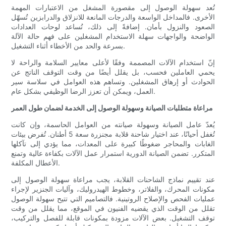
تُعد سهولة الوصول إلى مقصورة المشغل من الاعتبارات المهمة
الأخرى. فالمداخل الواسعة والدرجات المانعة للانزلاق والدرابزين تُسهّل
الصعود والنزول بأمان. إضافةً إلى ذلك، تُساعد لوحات العدادات
الواضحة والواجهات سهلة الاستخدام المشغلين على فهم حالة الآلة
بسرعة والحد من الأخطاء أثناء التشغيل.
إنّ استخدام الآلات المصممة وفقًا لأعلى معايير السلامة والراحة لا
يحمي العاملين فحسب، بل يقلل أيضًا من وقت التوقف الناتج عن
الحوادث أو إرهاق المشغلين. وتساهم هذه العوامل في سلاسة سير
العمل، ويمكن أن تعزز الرضا الوظيفي بشكل عام.
مراعاة متطلبات الصيانة وسهولة الوصول إلى الخدمة لضمان طول العمر
يُعدّ عامل الصيانة وسهولة صيانته من العوامل الحاسمة، وإن كانت
تُغفل أحيانًا، عند اختيار شاحنة قلابة مجنزرة سعة 5 أطنان. تُفرض بيئات
الغابات والمحاجر ضغوطًا كبيرة على المعدات، مما يؤدي إلى تآكلها
المتكرر. تضمن الصيانة الدورية استمرار عمل الآلات بكفاءة عالية وتمنع
الأعطال المكلفة.
عند تقييم نماذج الشاحنات القلابة، يجب مراعاة سهولة الوصول إلى
مكونات المحرك، والفلاتر، وخطوط الهيدروليك، وآليات الجنزير لإجراء
عمليات الفحص والإصلاح الروتينية. فالتصاميم التي تتيح سهولة الوصول
تقلل من الوقت الذي يقضيه الفنيون في الموقع، مما يقلل من وقت
توقف التشغيل. بعض الآلات مزودة بمكونات قابلة للفصل والتركيب،