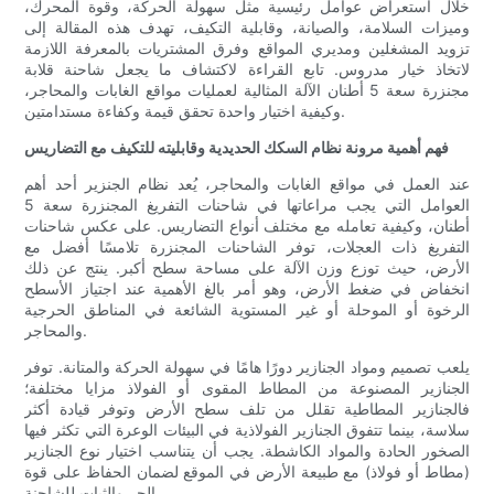
خلال استعراض عوامل رئيسية مثل سهولة الحركة، وقوة المحرك،
وميزات السلامة، والصيانة، وقابلية التكيف، تهدف هذه المقالة إلى
تزويد المشغلين ومديري المواقع وفرق المشتريات بالمعرفة اللازمة
لاتخاذ خيار مدروس. تابع القراءة لاكتشاف ما يجعل شاحنة قلابة
مجنزرة سعة 5 أطنان الآلة المثالية لعمليات مواقع الغابات والمحاجر،
وكيفية اختيار واحدة تحقق قيمة وكفاءة مستدامتين.
فهم أهمية مرونة نظام السكك الحديدية وقابليته للتكيف مع التضاريس
عند العمل في مواقع الغابات والمحاجر، يُعد نظام الجنزير أحد أهم
العوامل التي يجب مراعاتها في شاحنات التفريغ المجنزرة سعة 5
أطنان، وكيفية تعامله مع مختلف أنواع التضاريس. على عكس شاحنات
التفريغ ذات العجلات، توفر الشاحنات المجنزرة تلامسًا أفضل مع
الأرض، حيث توزع وزن الآلة على مساحة سطح أكبر. ينتج عن ذلك
انخفاض في ضغط الأرض، وهو أمر بالغ الأهمية عند اجتياز الأسطح
الرخوة أو الموحلة أو غير المستوية الشائعة في المناطق الحرجية
والمحاجر.
يلعب تصميم ومواد الجنازير دورًا هامًا في سهولة الحركة والمتانة. توفر
الجنازير المصنوعة من المطاط المقوى أو الفولاذ مزايا مختلفة؛
فالجنازير المطاطية تقلل من تلف سطح الأرض وتوفر قيادة أكثر
سلاسة، بينما تتفوق الجنازير الفولاذية في البيئات الوعرة التي تكثر فيها
الصخور الحادة والمواد الكاشطة. يجب أن يتناسب اختيار نوع الجنازير
(مطاط أو فولاذ) مع طبيعة الأرض في الموقع لضمان الحفاظ على قوة
الجر والثبات للشاحنة.