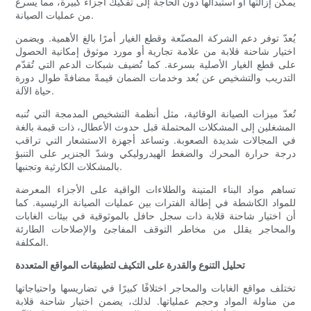
يمكن إزالتها أو استبدالها دون الحاجة إلى تفكيك أجزاء كبيرة، مما يسرع
من عمليات الصيانة.
يُعدّ توفر دعم الشركة المصنّعة وقطع الغيار أمرًا بالغ الأهمية. ويضمن
اختيار شاحنة قلابة من علامة تجارية أو مورد موثوق إمكانية الحصول
على قطع الغيار الأصلية بسرعة. كما تُضيف شبكات الدعم التي تُقدّم
التدريب والتشخيص عن بُعد وخدمات الضمان قيمةً مضافةً طوال دورة
حياة الآلة.
تُعدّ ميزات الصيانة الوقائية، مثل أنظمة التشخيص المدمجة التي تُنبه
المشغلين إلى المشكلات المحتملة قبل حدوث الأعطال، ذات قيمة بالغة
في المجالات شديدة الصعوبة. وتساعد أجهزة الاستشعار التي تراقب
درجة حرارة المحرك والضغط الهيدروليكي وشدّ الجنزير على التنبؤ
بالمشكلات الكارثية وتجنبها.
تساهم مواد البناء المتينة والطلاءات الواقية على الأجزاء المعرضة
للمواد الكاشطة في إطالة الفترات بين عمليات الصيانة الرئيسية. كما
أن اختيار شاحنة قلابة ذات سجل حافل بالموثوقية في بيئات الغابات
والمحاجر يقلل من مخاطر التوقف المفاجئ والإصلاحات الطارئة
المكلفة.
تحليل التنوع والقدرة على التكيف لتطبيقات المواقع المتعددة
تختلف مواقع الغابات والمحاجر اختلافًا كبيرًا في تضاريسها واحتياجاتها
من مناولة المواد وحجم عملياتها. لذلك، يضمن اختيار شاحنة قلابة