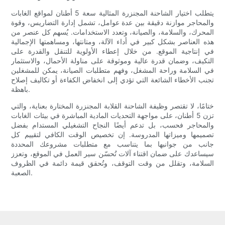
يتطلب اختيار الشاحنة المجنزرة المثالية سعة 5 أطنان لمواقع الغابات
والمحاجر موازنة دقيقة بين عدة عوامل، تشمل إدارة التضاريس، وقوة
المحرك، والسلامة، والصيانة، وتعدد الاستخدامات. يُسهم كل عنصر من
هذه العناصر بشكل كبير في أداء الآلة، ومتانتها، ومساهمتها الإجمالية
في إنتاجية الموقع. من خلال إعطاء الأولوية للتنقل والقدرة على
التكيف، وضمان قدرة عالية وموثوقة على مناولة الأحمال، والاستثمار
في السلامة وراحة المشغل، وفهم متطلبات الصيانة، يمكن للمشغلين
تجنب الأخطاء الشائعة التي تؤدي إلى انخفاض الكفاءة أو تكاليف إصلاح
باهظة.
ختامًا، لا تقتصر وظيفة الشاحنة القلابة المجنزرة المختارة بعناية، والتي
تزن 5 أطنان، على مواجهة التحديات المادية المباشرة في بيئات الغابات
والمحاجر فحسب، بل تدعم أيضًا النجاح التشغيلي المستدام بفضل
تصميمها وميزاتها المدروسة. إن تخصيص الوقت الكافي لتقييم كل
جانب من جوانبها بما يتناسب مع متطلبات مشروعك المحددة
سيساعدك على ضمان اقتناء آلات تُحسّن سير العمل في الموقع، وتعزز
السلامة، وتقلل من وقت التوقف، وتُحقق قيمة دائمة في الظروف
الصعبة.