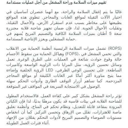
تقييم ميزات السلامة وراحة المشغل من أجل عمليات مستدامة
غالبًا ما يتم إغفال السلامة والراحة، مع أنهما عنصران أساسيان في
اختيار الآلات الثقيلة لمواقع الغابات والمحاجر. تنطوي هذه المواقع
بطبيعتها على مخاطر بسبب عدم استقرار الأرض، والأحمال الثقيلة،
وتقلبات الأحوال الجوية. لذا، فإن ضمان تجهيز شاحنة قلابة مجنزرة
سعة 5 أطنان بميزات السلامة الكافية والتصميم المريح يُسهم في
حماية المشغلين ويعزز الإنتاجية المستدامة.
تشمل ميزات السلامة الرئيسية أنظمة الحماية من الانقلاب (ROPS)
وهياكل الحماية من سقوط الأجسام (FOPS)، والتي تحمي المشغل في
حالة وقوع حوادث شائعة في العمليات على الطرق الوعرة. تعمل
وسائل تحسين الرؤية، مثل المرايا ذات الزاوية الواسعة وكاميرات
الرؤية الخلفية وإضاءة LED الساطعة، على تحسين الوعي الظرفي،
مما يتيح مناورة أكثر أمانًا عبر الغابات الكثيفة أو مواقع المحاجر
المزدحمة. كما تساهم أزرار التوقف الطارئ وأدوات التحكم سهلة
الوصول في الاستجابة السريعة في المواقف غير المتوقعة.
تؤثر راحة المشغل بشكل كبير على كفاءة العمل. فالاستخدام المطول
للشاحنة القلابة في بيئات قاسية قد يكون مرهقًا بدنيًا، لذا فإن الكبائن
المزودة بمقاعد قابلة للتعديل، ونظام تحكم في المناخ، وأنظمة تعليق
ماصة للاهتزازات، تقلل من الإرهاق وتحسن التركيز. كما أن انخفاض
مستويات الضوضاء والتصميم المريح لأدوات التحكم يقللان من الإجهاد
أثناء فترات العمل الطويلة.