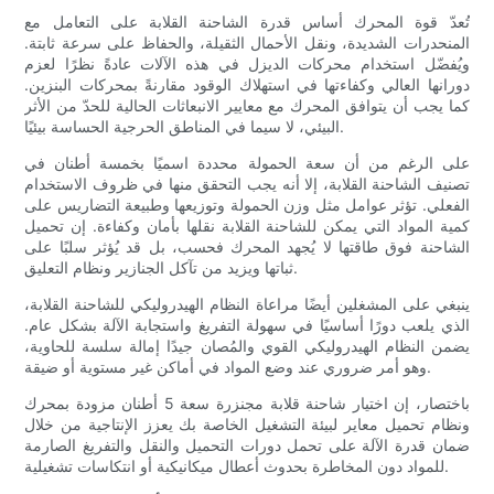
تُعدّ قوة المحرك أساس قدرة الشاحنة القلابة على التعامل مع
المنحدرات الشديدة، ونقل الأحمال الثقيلة، والحفاظ على سرعة ثابتة.
ويُفضّل استخدام محركات الديزل في هذه الآلات عادةً نظرًا لعزم
دورانها العالي وكفاءتها في استهلاك الوقود مقارنةً بمحركات البنزين.
كما يجب أن يتوافق المحرك مع معايير الانبعاثات الحالية للحدّ من الأثر
البيئي، لا سيما في المناطق الحرجية الحساسة بيئيًا.
على الرغم من أن سعة الحمولة محددة اسميًا بخمسة أطنان في
تصنيف الشاحنة القلابة، إلا أنه يجب التحقق منها في ظروف الاستخدام
الفعلي. تؤثر عوامل مثل وزن الحمولة وتوزيعها وطبيعة التضاريس على
كمية المواد التي يمكن للشاحنة القلابة نقلها بأمان وكفاءة. إن تحميل
الشاحنة فوق طاقتها لا يُجهد المحرك فحسب، بل قد يُؤثر سلبًا على
ثباتها ويزيد من تآكل الجنازير ونظام التعليق.
ينبغي على المشغلين أيضًا مراعاة النظام الهيدروليكي للشاحنة القلابة،
الذي يلعب دورًا أساسيًا في سهولة التفريغ واستجابة الآلة بشكل عام.
يضمن النظام الهيدروليكي القوي والمُصان جيدًا إمالة سلسة للحاوية،
وهو أمر ضروري عند وضع المواد في أماكن غير مستوية أو ضيقة.
باختصار، إن اختيار شاحنة قلابة مجنزرة سعة 5 أطنان مزودة بمحرك
ونظام تحميل معاير لبيئة التشغيل الخاصة بك يعزز الإنتاجية من خلال
ضمان قدرة الآلة على تحمل دورات التحميل والنقل والتفريغ الصارمة
للمواد دون المخاطرة بحدوث أعطال ميكانيكية أو انتكاسات تشغيلية.