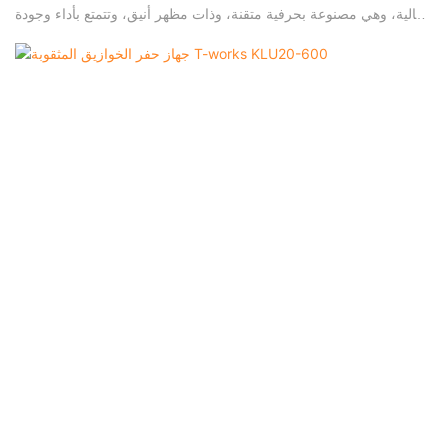
عالية، وهي مصنوعة بحرفية متقنة، وذات مظهر أنيق، وتتمتع بأداء وجودة
ممتازين. وبمجرد طرحها في السوق، لاقت رواجاً كبيراً وإقبالاً واسعاً من
معظم العملاء.