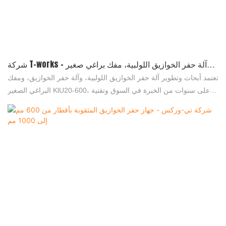
شركة T-works - آلة حفر الخوازيق اللولبية، مفك براغي صغير
KlU20-600، جهاز حفر الخوازيق
تعتمد أبحاث وتطوير آلة حفر الخوازيق اللولبية، وآلة حفر الخوازيق، ومفك
البراغي الصغير KlU20-600، على سنوات من الخبرة في السوق وتقنية
بحث علمي قوية. وتتيح خبراتنا وتقنياتنا تقديم حلول مصممة خصيصًا لكل
عميل.