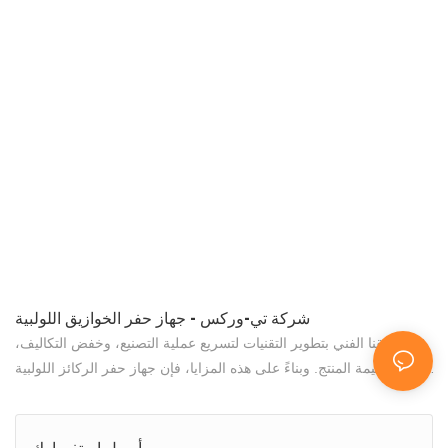
شركة تي-وركس - جهاز حفر الخوازيق اللولبية
قام فريقنا الفني بتطوير التقنيات لتسريع عملية التصنيع، وخفض التكاليف،
وتعزيز قيمة المنتج. وبناءً على هذه المزايا، فإن جهاز حفر الركائز اللولبية
متفوق في مجال أجهزة حفر المناجم.
أرسل استفسارك