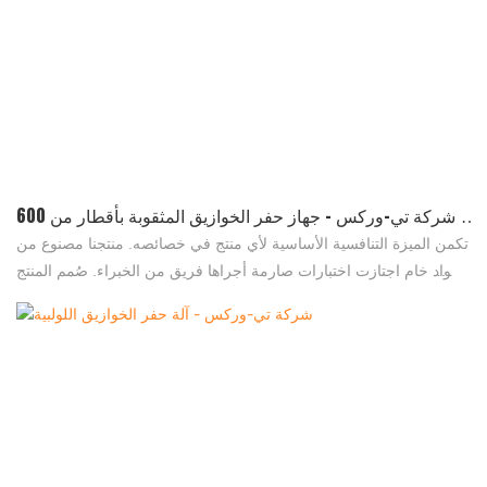
شركة تي-وركس - جهاز حفر الخوازيق المثقوبة بأقطار من 600
مم إلى 1000 مم
تكمن الميزة التنافسية الأساسية لأي منتج في خصائصه. منتجنا مصنوع من
مواد خام اجتازت اختبارات صارمة أجراها فريق من الخبراء. صُمم المنتج
ليتمتع بمزايا فائقة. علاوة على ذلك، نولي اهتمامًا بالغًا لتصميمه الخارجي،
إذ قد يُسهم في ريادة توجهات السوق.