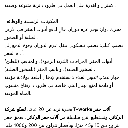
الاهتزاز والقدرة على العمل في ظروف تربة متنوعة وصعبة.
المكونات الرئيسية والوظائف
محرك دوار: يوفر عزم دوران عالٍ لدفع أدوات الحفر في الأرض
الصلبة أو الصخور.
قضيب كيلي: قضيب تلسكوبي ينقل عزم الدوران وقوة الدفع إلى
أداة الحفر.
أدوات الحفر: الجرافات (للتربة الرخوة)، والمثاقب (للطين/
الصخور الصلبة)، وأنابيب الحفر (للصخور الصلبة).
جهاز تذبذب/تدوير الغلاف: يستخدم لإدخال أغلفة فولاذية مؤقتة
أو دائمة لمنع انهيار البئر، خاصة في ظروف ارتفاع منسوب
المياه الجوفية.
بخبرة تزيد عن 20 عامًا،
تُصنّع شركة T-works آلات حفر
الركائز،
وتستطيع إنتاج سلسلة من
آلات حفر الركائز
، بعمق حفر
يتراوح بين 15 و45 مترًا، وبأقطار تتراوح بين 200 و1000 ملم.