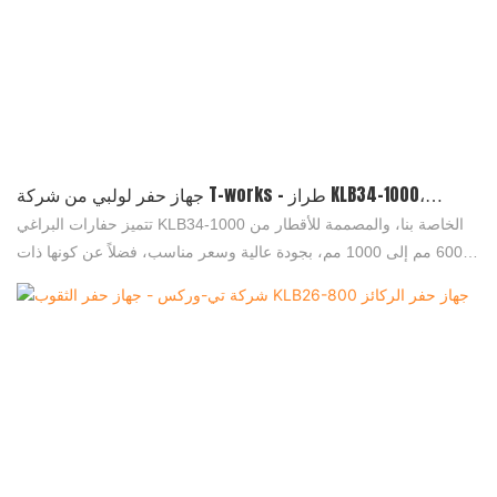
جهاز حفر لولبي من شركة T-works - طراز KLB34-1000،
مناسب لحفر الخوازيق ذات الأقطار من 600 مم إلى 1000 مم
تتميز حفارات البراغي KLB34-1000 الخاصة بنا، والمصممة للأقطار من
600 مم إلى 1000 مم، بجودة عالية وسعر مناسب، فضلاً عن كونها ذات
قيمة اقتصادية شاملة. وقد حظيت هذه الحفارات باهتمام واسع في السوق
منذ طرحها في الأسواق. كما نوفر خدمة تصنيع المنتجات حسب الطلب.