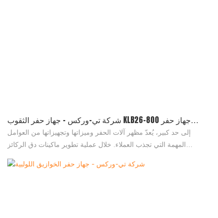
شركة تي-وركس - جهاز حفر الثقوب KLB26-800 جهاز حفر
الركائز
إلى حد كبير، يُعدّ مظهر آلات الحفر وميزاتها وتجهيزاتها من العوامل
المهمة التي تجذب العملاء. خلال عملية تطوير ماكينات دق الركائز
الهيدروليكية الثابتة، وحفارات الحفر، وشاحنات التفريغ المجنزرة، حرص
مصمموننا على مواكبة أحدث التوجهات وتحليل أذواق العملاء، مما جعل
هذه الماكينات فريدة من نوعها في هيكلها وتصميمها. أما بالنسبة لميزاتها،
فقد سعينا جاهدين لجعلها متميزة باستخدام مواد خام عالية الجودة.