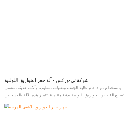
شركة تي-وركس - آلة حفر الخوازيق اللولبية
باستخدام مواد خام عالية الجودة وتقنيات متطورة وآلات حديثة، نضمن
تصنيع آلة حفر الخوازيق اللولبية بدقة متناهية. تتميز هذه الآلة بالعديد من
المزايا الرائعة. علاوة على ذلك، تم تصميم آلة دق الخوازيق الهيدروليكية
الثابتة، وحفارات الآبار، وشاحنة القلاب المجنزرة لتواكب أحدث التوجهات
وتتميز بمظهر فريد.