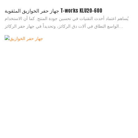
جهاز حفر الخوازيق المثقوبة T-works KLU20-600
يُساهم اعتماد أحدث التقنيات في تحسين جودة المنتج. كما أن الاستخدام
الواسع النطاق في آلات دق الركائز، وتحديداً في جهاز حفر الركائز
KLU20-600، يُساعده على اكتساب شهرة واسعة في السوق. إضافةً إلى
ذلك، فهو مُصمم لتلبية مختلف متطلبات السوق.