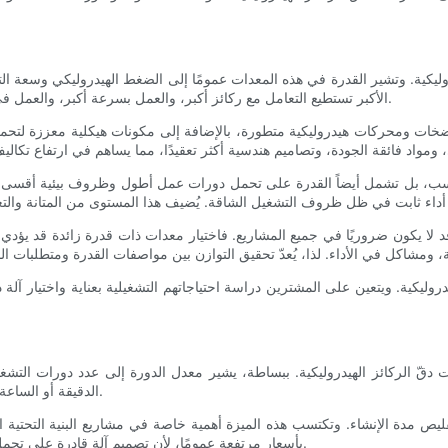
دروليكية. وتشير القدرة في هذه المعدات عمومًا إلى الضغط الهيدروليكي وسعة التد
الأكبر تستطيع التعامل مع ركائز أكبر، والعمل بسرعة أكبر، والعمل في ظروف أكثر صعوبة، مما يجعل القدرة عاملًا مباشرًا في تحسين الأداء.
ة بمضخات ومحركات هيدروليكية متطورة، بالإضافة إلى مكونات هيكلية معززة لتحم
ب، بل تشمل أيضاً القدرة على تحمل دورات عمل أطول وظروف بيئية أقسى. تتميز 
لا يكون ضروريًا في جميع المشاريع. فاختيار معدات ذات قدرة زائدة قد يؤدي إلى
ز الهيدروليكية. ويتعين على المشترين دراسة احتياجاتهم التشغيلية بعناية واختي
 دقّ الركائز الهيدروليكية. ببساطة، يشير معدل الدورة إلى عدد دورات التشغي
الدقيقة أو الساعة. تتضمن كل دورة عادةً تسلسل رفع مطرقة دقّ الركائز، ودقّها، وسحبها.
ليص مدة الإنشاء. وتكتسب هذه الميزة أهمية خاصة في مشاريع البنية التحتية الض
بأسعار مرتفعة عمومًا، لأن تصميم آلة قادرة على تحمل دورات تشغيل سريعة يتطلب هندسة فائقة ومكونات هيدروليكية متينة.