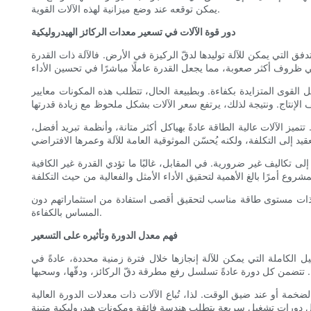
يمكن توقعه عند وضع ميزانية لهذه الآلات القوية.
دور قوة الآلات في تسعير معدات الركائز الهيدروليكية
فق التي يمكن للآلة توليدها لدقّ الركيزة في الأرض. فالآلة ذات القدرة
ل القوى المتزايدة بكفاءة. وبطبيعة الحال، تتطلب هذه المكونات معايير
الآلات عالية الطاقة عادةً بهياكل أكثر متانة، وأنظمة تبريد أفضل،
 تكاليف غير ضرورية. في المقابل، غالبًا ما تؤدي القدرة غير الكافية
ار آلة ذات مستوى طاقة مناسب لتحقيق أقصى استفادة من استثماراتهم دون
المساس بالكفاءة.
فهم معدل الدورة وتأثيره على التسعير
ل الكاملة التي يمكن للآلة إنجازها خلال فترة زمنية محددة، عادةً في
خمة أو عند ضيق الوقت. لذا، تُباع الآلات ذات معدلات الدورة العالية