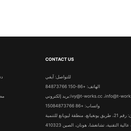
CONTACT US
للتواصل: آيفي
دق
الهاتف: +86-150 84873766
info@t-work
،
ivy@t-works.cc
بريد إلكتروني:
مطر
واتساب: +86 15084873766
العنوان: رقم 21، طريق يونغيانغ، منطقة ليويانغ للتنمية
الية التقنية، تشانغشا، هونان، الصين 410323