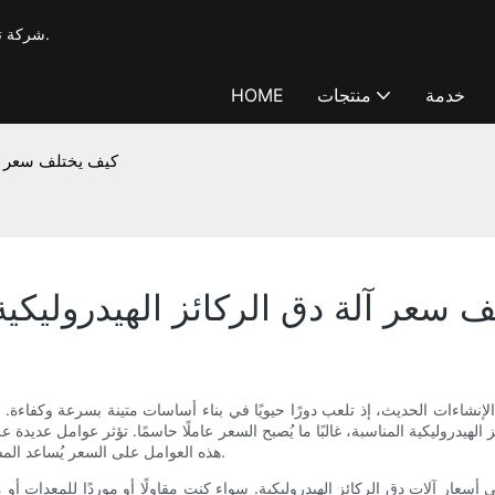
شركة T-works، شركة تصنيع محترفة لآلات الحفر والتدعيم بخبرة تزيد عن 20 عامًا.
خدمة
منتجات
HOME
كيف يختلف سعر آلة
 سعر آلة دق الركائز الهيدروليكية
شاءات الحديث، إذ تلعب دورًا حيويًا في بناء أساسات متينة بسرعة وكفاءة. تحظ
الهيدروليكية المناسبة، غالبًا ما يُصبح السعر عاملًا حاسمًا. تؤثر عوامل عديدة ع
هذه العوامل على السعر يُساعد المشترين على اتخاذ قرار مدروس وتحقيق أقصى استفادة من استثماراتهم.
 أسعار آلات دق الركائز الهيدروليكية. سواء كنت مقاولًا أو موردًا للمعدات أو 