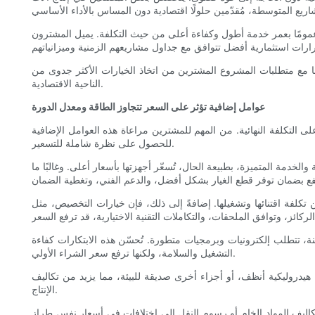
ير عمومًا بعمر خدمة أطول وكفاءة أعلى من حيث التكلفة. يميل المشترون
متها مع متطلبات المشروع المشترين من اتخاذ الخيارات الأكثر جدوى من
الناحية الاقتصادية.
عوامل إضافية تؤثر على السعر تتجاوز الطاقة ومعدل الدورة
 التكلفة النهائية. من المهم للمشترين مراعاة هذه العوامل الإضافية
للحصول على نظرة شاملة للتسعير.
خدمة المتميزة، بطبيعة الحال، تُسعّر أجهزتها بأسعار أعلى. وغالبًا ما
ن تكلفة اقتنائها وتشغيلها. إضافةً إلى ذلك، فإن خيارات التخصيص، مثل
ّنة، تتطلب إلكترونيات وبرمجيات متطورة. تُحسّن هذه الابتكارات كفاءة
التشغيل والسلامة، ولكنها ترفع سعر الشراء الأولي.
هيدروليكية أنظف، أو أجزاء أخرى صديقة للبيئة، مما يزيد من تكاليف
الإنتاج.
ت تكاليف المواد الخام أو رسوم النقل إلى اختلافات في أسعار نفس طراز