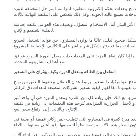
ُدمج وحدات تحكم إلكترونية متطورة لمزامنة المراحل المختلفة لدورة
أثر البيئي أثناء الاستخدام المطوّل. وتضيف هذه العوامل تكلفة إضافية
لعملية التصميم والإنتاج.
 بشكل صحيح. لذلك، غالبًا ما يوازن المشترون بين فوائد التشغيل السريع
د ما إذا كان إنفاق المزيد على المعدات ذات معدل الدورة السريع يتوافق
مع أهداف مشاريعهم المحددة.
التفاعل بين الطاقة ومعدل الدورة وكيف يؤثران على التسعير
ح لديناميكيات التسعير. يرتبط هذان العاملان ببعضهما البعض من نواحٍ
رع. مع ذلك، فإن زيادة كل من القدرة ومعدل الدورة في آنٍ واحد تُثير
الأحمال الحرارية المتزايدة. تُترجم هذه التعقيدات إلى زيادة في تكلفة
الإنتاج، وبالتالي، إلى ارتفاع سعر البيع.
ُعد ميزة كبيرة في المشاريع التي تتطلب حفر ركائز عميقة أو صلبة في
الية دون الحاجة إلى قوة قصوى. يتخصص بعض المصنّعين في إنتاج آلات