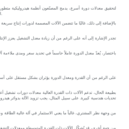
لتحقيق معدلات دورة أسرع، يدمج المصنّعون أنظمة هيدروليكية متطورة 
الركائز بكفاءة. تتطلب هذه التحسينات التقنية بحثًا وتطويرًا مكثفًا، بالإضافة إلى مدخلات تصنيع عالية الجودة، وكل ذلك ينعكس على التكلفة النهائية للآلات.
بالإضافة إلى ذلك، غالبًا ما تتضمن الآلات المصممة لدورات إنتاج سريعة
تجدر الإشارة إلى أنه على الرغم من أن زيادة معدل التشغيل يعزز الإنتاج
باختصار، يُعدّ معدل الدورة عاملاً حاسماً في تحديد سعر ومدى ملاءمة آل
على الرغم من أن القدرة ومعدل الدورة يؤثران بشكل مستقل على أسعار آل
بطبيعة الحال، تدعم الآلات ذات القدرة العالية معدلات دورات تشغيل أع
تحديات هندسية كبيرة. على سبيل المثال، يجب تزويد الآلة بدوائر هيدرولي
من وجهة نظر المشتري، غالباً ما يعني الاستثمار في آلة عالية الطاقة
من جهة أخرى، قد تُشكّل الآلات ذات القدرة المتوسطة ومعدلات التشغي