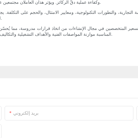
وكفاءة عملية دقّ الركائز. ويؤثر هذان العاملان مجتمعين على أسعارها، حيث تتطلب المواصفات الأعلى هندسة أكثر تعقيدًا وتكلفة.
 التجارية، والتطورات التكنولوجية، ومعايير الامتثال، والحجم على التكلفة.
لضمان استثمارهم في معدات تُحقق الأداء المطلوب دون تكاليف إضافية.
تسعير المتخصصين في مجال الإنشاءات من اتخاذ قرارات مدروسة، مما يُحسّن ميز
المناسبة موازنة المواصفات الفنية والأهداف التشغيلية والتكاليف طويلة الأجل للعثور على المعدات التي تلبي احتياجاتهم على أكمل وجه.
بريد إلكتروني