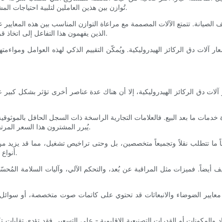
تُوازن بين هذين العاملين لتلبية احتياجات المشاريع المتوسطة، مُقدّمين حلولًا اقتصادية دون المساس بالأداء الأساسي.
اليف الصيانة. تتمتع الآلات المصممة مع مراعاة التوازن المناسب بين هذه المعاي
الذين يفهمون هذا التفاعل إلى اتخاذ قرارات استثمارية أفضل تتوافق مع جداول مشاريعهم الزمنية وميزانياتهم.
عار آلات دق الركائز الهيدروليكية. ويُمكّن التقييم الذكي لهذه العوامل ومواء
ت دق الركائز الهيدروليكية، إلا أن هناك عدة عناصر أخرى تؤثر بشكل كبير على
مات ما بعد البيع. فالعلامات التجارية الراسخة ذات السجل الحافل بالموثوقية وال
يُبرر المشترون هذا السعر المرتفع بضمان توفر قطع الغيار بشكل أفضل، والدعم الفني، وتغطية الضمان.
لباً ما تتطلب نقلاً وتجميعاً متخصصين، بل وحتى تراخيص تشغيل، مما قد يزيد م
أنواع الركائز، وتوافق الملحقات، والتكاملات التقنية الاختيارية، قد ترفع السعر.
ف أيضاً. فميزات مثل المراقبة عن بُعد، والتحكم الآلي، وآليات السلامة المُحس
بية معايير الضوضاء والانبعاثات قد تحتوي على كاتمات صوت متخصصة، أو سوائل 
واد والمكونات أو القدرات التصنيعية الإقليمية - على التسعير. فقد تؤدي تقلبا