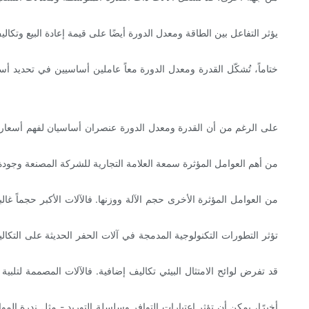
يؤثر التفاعل بين الطاقة ومعدل الدورة أيضًا على قيمة إعادة البيع وتك
ختاماً، تُشكّل القدرة ومعدل الدورة معاً عاملين أساسيين في تحديد أس
على الرغم من أن القدرة ومعدل الدورة عنصران أساسيان لفهم أسعار آلا
من أهم العوامل المؤثرة سمعة العلامة التجارية للشركة المصنعة وجودة خد
من العوامل المؤثرة الأخرى حجم الآلة ووزنها. فالآلات الأكبر حجماً غا
تؤثر التطورات التكنولوجية المدمجة في آلات الحفر الحديثة على التكالي
قد تفرض لوائح الامتثال البيئي تكاليف إضافية. فالآلات المصممة لتل
أخيرًا، يمكن أن تؤثر اعتبارات التوافر وسلسلة التوريد - مثل ندرة الم