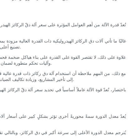
تُعدّ قدرة الآلة من أهم العوامل المؤثرة على سعر آلة دقّ الركائز الهي
غالبًا ما تأتي آلات دق الركائز الهيدروليكية ذات القدرة العالية مزود
تصنيع أعلى، ومواد فائقة الجودة، وتصاميم هندسية أكثر تعقيدًا، مما يساهم في ارتفاع تكاليف الإنتاج. ونتيجة لذلك، يرتفع سعر الآلات بشكل ملحوظ مع زيادة قدرتها.
علاوة على ذلك، لا تقتصر القوة على القدرة على بناء هياكل ضخمة فحس
وآليات تحكم متطورة لضمان أداء ثابت في ظل ظروف التشغيل الشاقة. يُضيف هذا المستوى من المتانة والتعقيد إلى التكلفة، ولكنه يُحسّن الموثوقية العامة للآلة وعمرها الافتراضي.
مع ذلك، من المهم ملاحظة أن استخدام آلة دق ركائز ذات قدرة عالية قد 
إلى تأخير المشاريع، وزيادة تكاليف الصيانة، ومشاكل في الأداء. لذا، يُعدّ تحقيق التوازن بين مواصفات القدرة ومتطلبات المشروع أمرًا بالغ الأهمية لتحقيق الأداء الأمثل والفعالية من حيث التكلفة.
باختصار، تُعدّ قوة الآلة عاملاً أساسياً في تحديد سعر آلة دقّ الركائ
يُعدّ معدل الدورة سمةً محوريةً أخرى تؤثر بشكلٍ كبير على أسعار آلات
يُترجم معدل الدورة الأعلى إلى سرعة أكبر في دق الركائز، وبالتالي تق