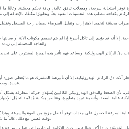
توفر استجابة سريعة، ومعدلات تدفق عالية، ودقة تحكم محسّنة. وغالبًا ما ت
 ميزات محسّنة لتخميد الاهتزازات وتقليل الضوضاء لضمان راحة المشغل وتقليل ال
ية، إلا أنه قد يؤدي إلى تآكل أسرع إذا لم يتم تصميم مكونات الآلة أو صيانتها
والحاجة المحتملة إلى زيادة الصيانة، مما قد يؤثر بشكل غير مباشر على التكاليف الإجمالية للمشروع.
ات دقّ الركائز الهيدروليكية. ويساعد فهم تأثير هذه الميزة المشترين على تحدي
ات دق الركائز الهيدروليكية، إلا أن تأثيرهما المشترك هو ما يُعطي صورة أوض
عديدة، ويجب تقييمهما معًا لفهم كيفية تسعير الشركات المصنعة لمعدات دق الركائز.
لى، لأن الضغط والتدفق الهيدروليكي الكافيين يُسهّلان حركة المطرقة بشكل أس
كية عالية السعة، وأنظمة تبريد متطورة، وعناصر هيكلية مُدعّمة لتحمّل الإجهاد و
 وعالية السرعة الحصول على معدات توفر أفضل مزيج من القوة والسرعة. وهذا ي
وقت قصير. مع ذلك، غالباً ما تكون أسعار هذه الآلات مرتفعة نظراً لتصميمها وفق أعلى مستويات الأداء.
ل المُحسّنة خيارًا أكثر فعالية من حيث التكلفة للمشاريع التي تتطلب سرعة ع