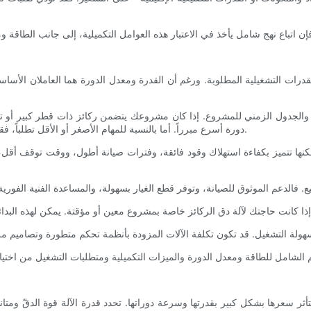
القدرات التشغيلية المطلوبة. ورغم أن القدرة ومعدل الدورة هما العاملان الأسا
 والجدول الزمني للمشروع. إذا كان مشروعك يتضمن ركائز ذات قطر كبير أو تر
دورة أسرع مبرراً. أما بالنسبة للمهام الأصغر أو الأقل تطلباً، فقد توفر الآلات ذات المواصفات المتوسطة كفاءة أفضل من حيث التكلفة.
، ولكنها تتميز بكفاءة استهلاك وقود فائقة، وفترات صيانة أطول، ووقت توقف أقل، 
ويتأثر سعرها بشكل كبير بقدرتها وسرعة دوراتها. تحدد قدرة الآلة قوة الدقّ ومت