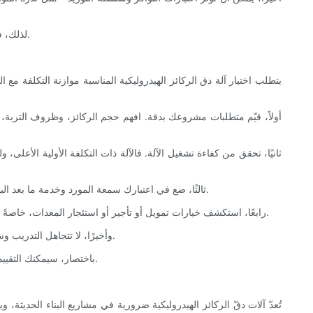
لذلك، فإن اتباع نهج شامل يأخذ في الاعتبار هذه العوامل التكميلية، إلى جانب الطاقة ومعدل الدورة، أمر ضروري عند تقييم تكلفة آلات دق الركائز الهيدروليكية.
يتطلب اختيار آلة دق الركائز الهيدروليكية المناسبة موازنة التكلفة مع 
أولاً، قيّم متطلبات مشروعك بدقة. افهم حجم الركائز، وظروف التربة،
ثانيًا، تحقق من كفاءة تشغيل الآلة. فالآلة ذات التكلفة الأولية الأعلى
ثالثًا، ضع في اعتبارك سمعة المورد وخدمة ما بعد البيع. فالدعم الموثوق للصيانة، وتوفر قطع الغيار بسهولة، والمساعدة الفنية الفورية، كلها عوامل تمنع التأخيرات والإصلاحات المكلفة، مما يحمي استثمارك.
رابعًا، استكشف خيارات تمويل أو تأجير أو استئجار المعدات، خاصةً إذا كانت حاجتك لآلة دق الركائز خاصة بمشروع معين أو مؤقتة. يمكن لهذه البدائل أن تساعد في توزيع التكاليف، وتقليل النفقات الأولية، وتوفير المرونة.
وأخيرًا، لا تتجاهل التدريب وسهولة التشغيل. قد تكون تكلفة الآلات المزودة بأنظمة تحكم متطورة وتصاميم مريحة أعلى قليلاً، لكنها قادرة على زيادة إنتاجية المشغل وتقليل الحوادث.
باختصار، سيمكنك التقييم الشامل للطاقة ومعدل الدورة والميزات التكميلية ومتطلبات التشغيل من اختيار آلة دق الركائز الهيدروليكية التي تحقق أفضل توازن بين السعر والأداء.
تُعدّ آلات دقّ الركائز الهيدروليكية ضرورية في مشاريع البناء الحديثة، 