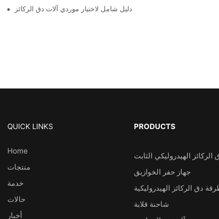
دليل شامل لاختيار موردي آلات دق الركائز
QUICK LINKS
PRODUCTS
Home
 الركائز الهيدروليكي الثابت
منتجات
جهاز حفر الخوازيق
خدمة
قة دق الركائز الهيدروليكية
حالات
شاحنة قلابة
أخبار