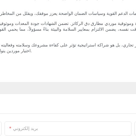
موثوقية موردي مطارق دق الركائز. تضمن الشهادات جودة المعدات وموثوقيت
 نفسه، يضمن الالتزام بمعايير السلامة والبيئة بناءً مسؤولاً، مما يحمي القو
ر تجاري، بل هو شراكة استراتيجية تؤثر على كفاءة مشروعك وسلامته وفعاليته م
اختيار موردين يتوافقون مع أهدافك ويقدمون القيمة اللازمة لإنجاز مشروعك الضخم بنجاح.
بريد إلكتروني