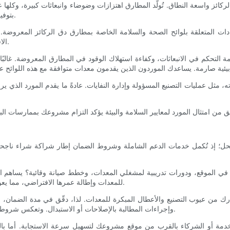
 الركائز واسعة النطاق. تُولّد المطارق اهتزازات وضوضاء وانبعاثات كبيرة، وكلها ع
بتوفير معدات تُلبي أو تتجاوز معايير السلامة والامتثال البيئي أمرًا بالغ الأهمية.
لمتعلقة بلوائح الصحة والسلامة الخاصة بمطارق دق الركائز المعروضة. ويشمل ذلك التأكد من الالتز
الاقتضاء، والامتثال للوائح الحكومية المحلية التي تنظم سلامة معدات البناء.
التحكم في الانبعاثات، وكفاءة استهلاك الوقود في المطارق المعروضة. غالبًا
ثل عمليات التصنيع المسؤولة وإدارة النفايات. عادةً ما يقدم المورد الذي ير
 إذ تُكمل خدمات الدعم الشاملة وشروط الضمان إطار شراكة شراء ناجحة. غالب
في الموقع، ودورات تدريبية لمشغلي المعدات، وخطط صيانة وقائية؟ يساهم ا
للمعدات وإطالة عمرها الافتراضي، مما يعود بالفائدة المباشرة على الجداول الزمنية والميزانيات الخاصة بالمشاريع.
مارك من عيوب التصنيع والأعطال المبكرة للمعدات. لذا، دقّق في مدة الضمان، 
وإجراءات المطالبة بالإصلاحات أو الاستبدال. وتعكس شروط الضمان الشفافة والعادلة ثقة المورّد في منتجاته والتزامه برضا العملاء.
دمة أو الشركاء بالقرب من موقع مشروعك لتسهيل سرعة الاستجابة. أما بالنسب