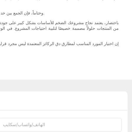
وختاماً، فإن الجمع بين خدمات الدعم القوية وسياسات الضمان الواضحة يعزز موقفك، ويقلل من المخاطر التشغيلية ويضمن لك وجود حليف موثوق به طوال دورة حياة مشروعك.
باختصار، يعتمد نجاح مشروعك الضخم للأساسات بشكل كبير على جودة و
من المنتجات حلولاً مصممة خصيصًا لتلبية احتياجات المشروع. في الوقت
إن اختيار المورد المناسب لمطارق دق الركائز المعتمدة ليس مجرد قرا
الهاتف/واتساب/سكايب