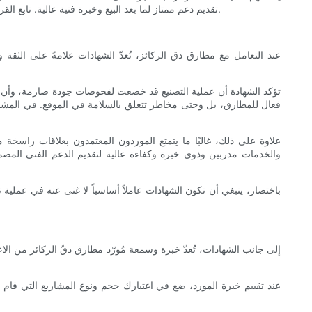
تقديم دعم ممتاز لما بعد البيع وخبرة فنية عالية. تابع القراءة لنكشف لك العوامل والاستراتيجيات والموارد الأساسية اللازمة للعثور على موردين معتمدين لمطارق دقّ الركائز، بما يتناسب مع مشاريعك الضخمة.
عند التعامل مع مطارق دق الركائز، تُعدّ الشهادات علامةً على الثقة 
تؤكد الشهادة أن عملية التصنيع قد خضعت لفحوصات جودة صارمة، وأن المع
فعال للمطارق، بل وحتى مخاطر تتعلق بالسلامة في الموقع. في المشار
علاوة على ذلك، غالبًا ما يتمتع الموردون المعتمدون بعلاقات راسخة
والخدمات مدربين وذوي خبرة وكفاءة عالية لتقديم الدعم الفني المص
باختصار، ينبغي أن تكون الشهادات عاملاً أساسياً لا غنى عنه في عمل
إلى جانب الشهادات، تُعدّ خبرة وسمعة مُورّد مطارق دقّ الركائز من الاعت
عند تقييم خبرة المورد، ضع في اعتبارك حجم ونوع المشاريع التي قام 