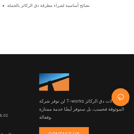
نصائح أساسية لشراء مطرقة دق الركائز بالجملة
لن توفر شركة T-works منتجات آلات دق الركائز
الموثوقة فحسب، بل ستوفر أيضًا خدمة ممتازة
s.cc
وفعالة.
CONTACT US