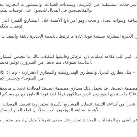
 المراجعات المستقلة عبر الإنترنت، ومنتديات الصناعة، والمنشورات التجارية م
والمتخصصين في المجال للحصول على توصيات يمكن أن يوفر رؤى مباشرة حول أداء المورد، واستجابته، وخدمة ما بعد البيع.
باقية وقنوات اتصال واضحة، وهو أمر بالغ الأهمية خلال المشاريع الكبيرة التي
توقفات مكلفة للمشروع، لذا فإن وجود مورد سريع الاستجابة يُعدّ رصيدًا لا يُقدّر بثمن.
ر على كفاءة عمليات دق الركائز وقابليتها للتكيف. غالبًا ما تتضمن المشاريع 
أساسية متنوعة، مما يجعل من الضروري توفير مجموعة من مطارق دق الركائز والمعدات التكميلية المناسبة لهذه المتغيرات.
- مثل مطارق الديزل والمطارق الهيدروليكية والمطارق الاهتزازية - وما إذا ك
من الضوضاء وتحسين كفاءة استهلاك الوقود والتحكم المحسن في الصدمات من أجل دقة القيادة.
حلول مصممة خصيصًا. قد يشمل ذلك مطارق مصممة خصيصًا لمعالجة تحديات محددة ل
ون فرقًا فنية قوية التعاون مع مهندسيكم لتحسين اختيار المطارق ومعايير تشغيلها، مما يزيد الإنتاجية ويقلل التآكل.
 لا يتجزأ من كفاءته التقنية. تتطلب المشاريع الكبيرة استمرارية تشغيل المعدات، 
الأهمية. يساهم المورّدون الذين يخزّنون قطع الغيار أو يقدّمون باقات خدمات شاملة في تقليل مخاطر توقف العمل بشكل ملحوظ.