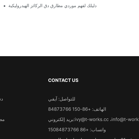
دليلك لفهم موردي مطارق دق الركائز الهيدروليكية
CONTACT US
للتواصل: آيفي
دق
الهاتف: +86-150 84873766
info@t-work
،
ivy@t-works.cc
بريد إلكتروني:
مطر
واتساب: +86 15084873766