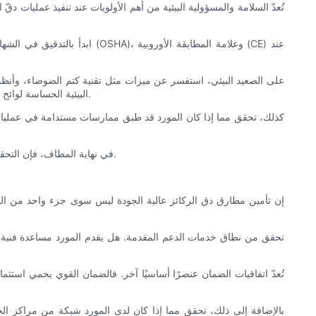
تُعدّ السلامة والمسؤولية البيئية من أهم الأولويات عند تنفيذ عمليات دقّ
ابدأ بالتدقيق في الشهادات ا
على الصعيد البيئي، استفسر عن ميزات مثل تقنية كتم الضوضاء، وأنظمة 
البيئية الحساسة لوائح بيئية صارمة. يساعدك الموردون الذين يقدمون معدات متوافقة مع هذه اللوائح على تجنب العقوبات القانونية ومعارضة المجتمع التي قد تعرقل المشاريع.
كذلك، تحقق مما إذا كان المورد قد طبق ممارسات مستدامة في عملياته، م
في نهاية المطاف، فإن التحقق من امتثال المورد لمعايير السلامة والبيئة يؤكد التزام مشروعك بممارسات البناء المسؤولة، مما يعزز حسن النية ويضمن التوافق مع اللوائح التنظيمية.
إن تأمين مطارق دق الركائز عالية الجودة ليس سوى جزء واحد من الحل؛
تحقق من نطاق خدمات الدعم المقدمة. هل يقدم المورد مساعدة فنية 
تُعدّ اتفاقيات الضمان عنصرًا أساسيًا آخر. فالضمان القوي يحمي استث
بالإضافة إلى ذلك، تحقق مما إذا كان لدى المورد شبكة من مراكز الخ