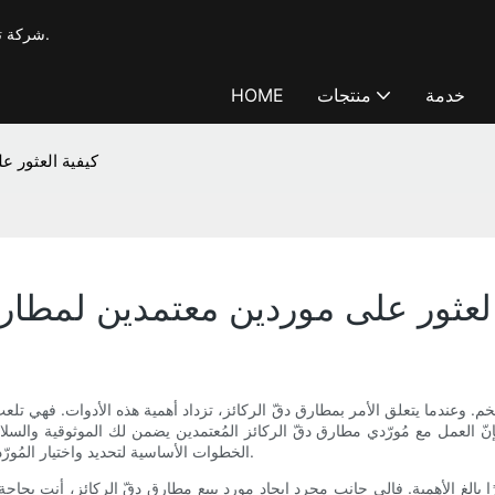
شركة T-works، شركة تصنيع محترفة لآلات الحفر والتدعيم بخبرة تزيد عن 20 عامًا.
خدمة
منتجات
HOME
كيفية العثور ع
العثور على موردين معتمدين لمطارق
ضخم. وعندما يتعلق الأمر بمطارق دقّ الركائز، تزداد أهمية هذه الأدوات. فهي تل
فإنّ العمل مع مُورّدي مطارق دقّ الركائز المُعتمدين يضمن لك الموثوقية والسل
الخطوات الأساسية لتحديد واختيار المُورّدين المُعتمدين القادرين على تلبية الاحتياجات المُتطلبة لمشروعك الكبير.
ًا بالغ الأهمية. فإلى جانب مجرد إيجاد مورد يبيع مطارق دقّ الركائز، أنت بح