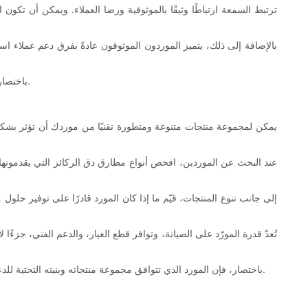
ترتبط السمعة ارتباطًا وثيقًا بالموثوقية ورضا العملاء. ويمكن أن تكون
بالإضافة إلى ذلك، يتميز الموردون الموثوقون عادةً بفرق دعم عملاء است
باختصار، الخبرة المقترنة بسمعة قوية عادة ما ترتبط بالخدمة الجديرة بالثقة والمعدات عالية الجودة، وهما ركيزتان أساسيتان يعتمد عليهما إنجاز المشروع بنجاح.
يمكن لمجموعة منتجات متنوعة ومتطورة تقنيًا من موردك أن تؤثر بشكل كبي
عند البحث عن الموردين، افحص أنواع مطارق دق الركائز التي يقدمونها 
إلى جانب تنوع المنتجات، قيّم ما إذا كان المورد قادرًا على توفير 
غالبًا ما يستطيع الموردون الذين يمتلك
تُعدّ قدرة المورّد على الصيانة، وتوافر قطع الغيار، والدعم الفني، جزءًا
باختصار، فإن المورد الذي تتوافق مجموعة منتجاته وبنيته التحتية للدعم الفني مع المتطلبات المحددة لمشروعك يضيف قيمة لا مثيل لها، مما يضمن سلاسة العمليات خلال كل مرحلة من مراحل أعمال الأساس الخاصة بك.