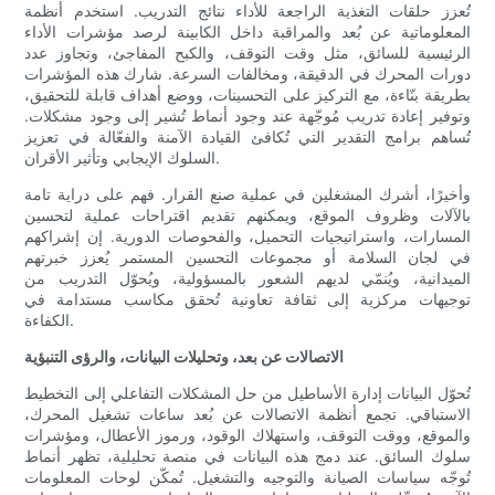
تُعزز حلقات التغذية الراجعة للأداء نتائج التدريب. استخدم أنظمة
المعلوماتية عن بُعد والمراقبة داخل الكابينة لرصد مؤشرات الأداء
الرئيسية للسائق، مثل وقت التوقف، والكبح المفاجئ، وتجاوز عدد
دورات المحرك في الدقيقة، ومخالفات السرعة. شارك هذه المؤشرات
بطريقة بنّاءة، مع التركيز على التحسينات، ووضع أهداف قابلة للتحقيق،
وتوفير إعادة تدريب مُوجّهة عند وجود أنماط تُشير إلى وجود مشكلات.
تُساهم برامج التقدير التي تُكافئ القيادة الآمنة والفعّالة في تعزيز
السلوك الإيجابي وتأثير الأقران.
وأخيرًا، أشرك المشغلين في عملية صنع القرار. فهم على دراية تامة
بالآلات وظروف الموقع، ويمكنهم تقديم اقتراحات عملية لتحسين
المسارات، واستراتيجيات التحميل، والفحوصات الدورية. إن إشراكهم
في لجان السلامة أو مجموعات التحسين المستمر يُعزز خبرتهم
الميدانية، ويُنمّي لديهم الشعور بالمسؤولية، ويُحوّل التدريب من
توجيهات مركزية إلى ثقافة تعاونية تُحقق مكاسب مستدامة في
الكفاءة.
الاتصالات عن بعد، وتحليلات البيانات، والرؤى التنبؤية
تُحوّل البيانات إدارة الأساطيل من حل المشكلات التفاعلي إلى التخطيط
الاستباقي. تجمع أنظمة الاتصالات عن بُعد ساعات تشغيل المحرك،
والموقع، ووقت التوقف، واستهلاك الوقود، ورموز الأعطال، ومؤشرات
سلوك السائق. عند دمج هذه البيانات في منصة تحليلية، تظهر أنماط
تُوجّه سياسات الصيانة والتوجيه والتشغيل. تُمكّن لوحات المعلومات