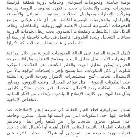
يومية شاملة، وفحوصات أسبوعية، وخدمات دورية مُعمّقة مُرتبطة
بمؤشرات الوقت والاستخدام. يجب أن تكون الفحوصات اليومية سريعة
ومُركّزة: الإطارات وصواميل العجلات، ومستويات السوائل، والأضواء،
والفرامل، والفحوصات البصرية للكشف عن أي تلف هيكلي. تتوسع
الفحوصات الأسبوعية لتشمل الأنظمة الهيدروليكية، والمفاصل، ونقاط
التآكل مثل الكاشطات ومفصلات الصندوق. يجب ربط الخدمات الدورية
بساعات التشغيل وشدة الظروف؛ فالعمل في بيئات كاشطة أو رطبة أو
ذات أحمال عالية يتطلب تدخلات أكثر تكرارًا.
تُكمّل الصيانة القائمة على الحالة الفحوصات الدورية من خلال مراقبة
المؤشرات الآنية، مثل تحليل الزيت، وملامح الاهتزاز، وقراءات درجة
الحرارة. يُمكن لتحليل الزيت والفلتر الكشف عن العلامات المبكرة
للتلوث أو تآكل المكونات، مما يسمح بإجراء إصلاحات مُوجّهة بدلاً من
الاستبدال الشامل. تُتيح مستشعرات الاهتزاز ودرجة الحرارة المُثبّتة
على المكونات الحيوية - مثل قواعد المحرك، وعلب التروس، ومحاور
العجلات - إمكانية رصد الأعطال المُحتملة قبل حدوثها بشكل كارثي.
يُقلّل هذا النهج من تكاليف الإصلاح المباشرة، ويُخفّف من الآثار السلبية
لانخفاض الإنتاجية.
تُسهم استراتيجية قطع الغيار الفعّالة في سرعة إنجاز الإصلاحات عند
الحاجة إليها. حدد المكونات التي يتم استبدالها بشكل متكرر، وحافظ
على مستوى مخزون مناسب يوازن بين تكلفة رأس المال ومخاطر
التوقفات الطويلة. بالنسبة للعناصر الأقل أهمية أو الأعطال النادرة، حدد
فترات توريد سريعة من الموردين أو شراكات محلية قادرة على