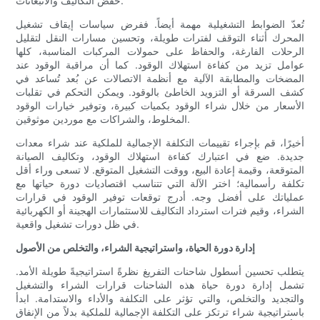
خفض التكاليف والانبعاثات.
تُعدّ الضوابط التشغيلية مهمة أيضاً. ففرض سياسات إيقاف تشغيل
المحرك أثناء التوقف لفترات طويلة، وتحسين مسارات النقل لتقليل
الرحلات الفارغة، والحفاظ على حمولات المركبات المناسبة، كلها
عوامل تزيد من كفاءة استهلاك الوقود. كما أن مراقبة الوقود عند
المضخات والمطابقة الآلية مع أنظمة الاتصالات عن بُعد تُساعد في
كشف السرقة أو التزويد الخاطئ بالوقود. ويمكن التحكم في تقلبات
الأسعار من خلال شراء الوقود بكميات كبيرة، وتوفير خيارات الوقود
المخلوط، والشراكات مع موردين موثوقين.
أخيرًا، قم بإجراء تقييمات التكلفة الإجمالية للملكية عند شراء معدات
جديدة. ضع في اعتبارك كفاءة استهلاك الوقود، وتكاليف الصيانة
المتوقعة، وقيمة إعادة البيع، ووقت التشغيل المتوقع. لا تسعى وراء أقل
تكلفة رأسمالية؛ اختر الآلة التي تتناسب اقتصاديات دورة حياتها مع
عملياتك على أفضل وجه. أدرج توقعات توفير الوقود في قرارات
الشراء، وقيم فترات استرداد التكاليف للاستثمارات الهجينة أو الكهربائية
في ظل دورات تشغيل واقعية.
إدارة دورة الحياة، واستراتيجية الشراء، والتخلص من الأصول
يتطلب تحسين أسطول شاحنات التفريغ نظرةً استراتيجيةً طويلة الأمد.
تشمل إدارة دورة حياة هذه الشاحنات قرارات الشراء والتشغيل
والتجديد والتخلص، والتي تؤثر على التكلفة والأداء والاستدامة. ابدأ
باستراتيجية شراء ترتكز على التكلفة الإجمالية للملكية بدلاً من الإنفاق