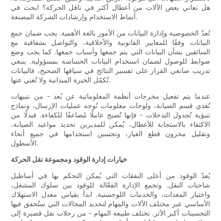
هل تعاني بعض الآلات من أعطال أكثر في ناقل الحركة؟ ابحث في
أنماط الاستخدام وإرشادات الشركة المصنعة.
تُعدّ الخصوصية وإدارة البيانات من الأمور بالغة الأهمية. يجب ضمان جمع
البيانات وفقًا للمعايير القانونية والأخلاقية، والتواصل بشفافية مع
السائقين بشأن البيانات التي يتم جمعها وأسباب جمعها. كما يجب وضع
ضوابط للوصول لضمان استخدام البيانات الحساسة بمسؤولية. ينبغي
تدريب صانعي القرار على تفسير النتائج في سياقها الصحيح، فالبيانات
تُكمّل الخبرة الميدانية ولا تُغني عنها.
عندما يتم تفعيل مخرجات أنظمة المعلوماتية عن بُعد - من تنبيهات
تُغذي قسم الصيانة، ولوحات معلومات تُوجه عمليات الإرسال، ونماذج
تنبؤية تُجدول التدخلات - فإنها تُصبح عاملًا مُضاعفًا للكفاءة. فبدلًا من
الاكتفاء بالاستجابة للأعطال، يُمكن للمديرين تحديد مواعيد الصيانة،
وتقليل مخزون قطع الغيار، وتحسين استخدامها في جميع أنحاء
الأسطول.
خيارات إدارة الوقود ومجموعة نقل الحركة
يُعدّ الوقود من أعلى النفقات التي يُمكن التحكم بها في أساطيل
شاحنات النقل. وتجمع الإدارة الفعّالة للوقود بين سلوك المشغل،
واختيار المعدات، والخدمات اللوجستية. ابدأ بقياس معدل الاستهلاك
الأساسي عبر مختلف الآلات والمهام لتحديد المجالات التي ستُحقق فيها
التحسينات أكبر الأثر. تختلف طبيعة المهام - من رحلات نقل قصيرة إلى