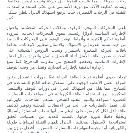
رحلات طويلة - مما يُناسب أنظمة نقل حركة ونسب تروس مُختلفة.
ويُساعد مُطابقة الآلات مع دورها الأساسي على تجنّب استخدام المعدات
الثقيلة في الرحلات القصيرة، حيث يرتفع استهلاك الديزل للطن بشكل
كبير.
تلعب المحركات الموفرة للوقود، وناقلات الحركة المُحسّنة، واختيار
الإطارات المناسبة أدوارًا رئيسية. تتفوق المحركات الحديثة المزودة
بأنظمة تحكم إلكترونية وأنماط لتوفير الوقود على المحركات القديمة
من حيث نسبة القدرة إلى الاستهلاك والامتثال لمعايير الانبعاثات. تحافظ
ناقلات الحركة المتغيرة باستمرار ونسب التروس المُحسّنة على
المحرك ضمن نطاقه الأمثل أثناء التحميل والنقل والعودة. يقلل اختيار
الإطارات المناسبة وضغطها الصحيح من مقاومة التدحرج؛ كما تمنع
الإدارة الدقيقة للإطارات انفجارها وتقلل من وقت التوقف.
تزداد جدوى أنظمة توليد الطاقة البديلة تبعًا لدورات التشغيل وقيود
الموقع. تعمل الأنظمة الهجينة على استغلال طاقة الكبح للمساعدة في
التسارع، مما يقلل من استهلاك الديزل في دورات التوقف والتشغيل
المتكررة. يبرز استخدام الطاقة الكهربائية في المواقع ذات المسارات
القصيرة المتوقعة والبنية التحتية للشحن. تساهم الشاحنات الكهربائية
التي تعمل بالبطاريات في الحد من الانبعاثات المحلية وتوفير تكاليف
طاقة أقل لكل كيلومتر، على الرغم من أنها تتطلب استثمارًا رأسماليًا
وتحليلًا دقيقًا لدورة حياتها. بالنسبة للعديد من العمليات، تُحقق
استراتيجية الأسطول المختلط - الديزل للمهام الثقيلة لمسافات طويلة
والكهربائية أو الهجينة للمهام ذات المسارات القصيرة - أفضل توازن بين