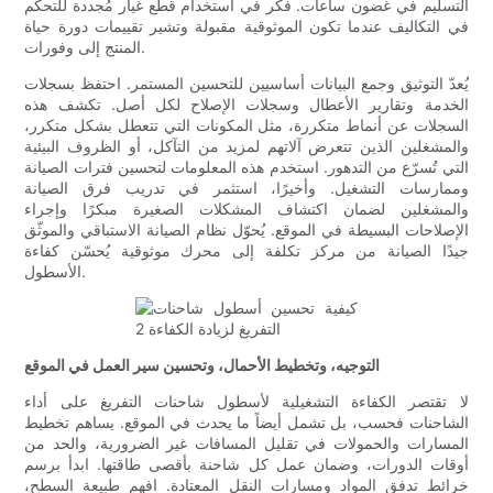
التسليم في غضون ساعات. فكّر في استخدام قطع غيار مُجددة للتحكم
في التكاليف عندما تكون الموثوقية مقبولة وتشير تقييمات دورة حياة
المنتج إلى وفورات.
يُعدّ التوثيق وجمع البيانات أساسيين للتحسين المستمر. احتفظ بسجلات
الخدمة وتقارير الأعطال وسجلات الإصلاح لكل أصل. تكشف هذه
السجلات عن أنماط متكررة، مثل المكونات التي تتعطل بشكل متكرر،
والمشغلين الذين تتعرض آلاتهم لمزيد من التآكل، أو الظروف البيئية
التي تُسرّع من التدهور. استخدم هذه المعلومات لتحسين فترات الصيانة
وممارسات التشغيل. وأخيرًا، استثمر في تدريب فرق الصيانة
والمشغلين لضمان اكتشاف المشكلات الصغيرة مبكرًا وإجراء
الإصلاحات البسيطة في الموقع. يُحوّل نظام الصيانة الاستباقي والموثّق
جيدًا الصيانة من مركز تكلفة إلى محرك موثوقية يُحسّن كفاءة
الأسطول.
التوجيه، وتخطيط الأحمال، وتحسين سير العمل في الموقع
لا تقتصر الكفاءة التشغيلية لأسطول شاحنات التفريغ على أداء
الشاحنات فحسب، بل تشمل أيضاً ما يحدث في الموقع. يساهم تخطيط
المسارات والحمولات في تقليل المسافات غير الضرورية، والحد من
أوقات الدورات، وضمان عمل كل شاحنة بأقصى طاقتها. ابدأ برسم
خرائط تدفق المواد ومسارات النقل المعتادة. افهم طبيعة السطح،