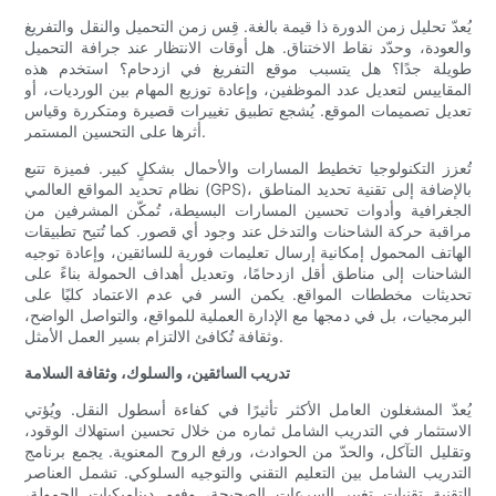
يُعدّ تحليل زمن الدورة ذا قيمة بالغة. قِس زمن التحميل والنقل والتفريغ
والعودة، وحدّد نقاط الاختناق. هل أوقات الانتظار عند جرافة التحميل
طويلة جدًا؟ هل يتسبب موقع التفريغ في ازدحام؟ استخدم هذه
المقاييس لتعديل عدد الموظفين، وإعادة توزيع المهام بين الورديات، أو
تعديل تصميمات الموقع. يُشجع تطبيق تغييرات قصيرة ومتكررة وقياس
أثرها على التحسين المستمر.
تُعزز التكنولوجيا تخطيط المسارات والأحمال بشكلٍ كبير. فميزة تتبع
نظام تحديد المواقع العالمي (GPS)، بالإضافة إلى تقنية تحديد المناطق
الجغرافية وأدوات تحسين المسارات البسيطة، تُمكّن المشرفين من
مراقبة حركة الشاحنات والتدخل عند وجود أي قصور. كما تُتيح تطبيقات
الهاتف المحمول إمكانية إرسال تعليمات فورية للسائقين، وإعادة توجيه
الشاحنات إلى مناطق أقل ازدحامًا، وتعديل أهداف الحمولة بناءً على
تحديثات مخططات المواقع. يكمن السر في عدم الاعتماد كليًا على
البرمجيات، بل في دمجها مع الإدارة العملية للمواقع، والتواصل الواضح،
وثقافة تُكافئ الالتزام بسير العمل الأمثل.
تدريب السائقين، والسلوك، وثقافة السلامة
يُعدّ المشغلون العامل الأكثر تأثيرًا في كفاءة أسطول النقل. ويُؤتي
الاستثمار في التدريب الشامل ثماره من خلال تحسين استهلاك الوقود،
وتقليل التآكل، والحدّ من الحوادث، ورفع الروح المعنوية. يجمع برنامج
التدريب الشامل بين التعليم التقني والتوجيه السلوكي. تشمل العناصر
التقنية تقنيات تغيير السرعات الصحيحة، وفهم ديناميكيات الحمولة،