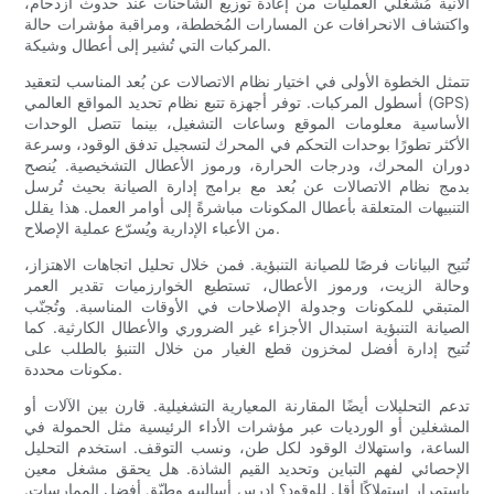
الآنية مُشغّلي العمليات من إعادة توزيع الشاحنات عند حدوث ازدحام،
واكتشاف الانحرافات عن المسارات المُخططة، ومراقبة مؤشرات حالة
المركبات التي تُشير إلى أعطال وشيكة.
تتمثل الخطوة الأولى في اختيار نظام الاتصالات عن بُعد المناسب لتعقيد
أسطول المركبات. توفر أجهزة تتبع نظام تحديد المواقع العالمي (GPS)
الأساسية معلومات الموقع وساعات التشغيل، بينما تتصل الوحدات
الأكثر تطورًا بوحدات التحكم في المحرك لتسجيل تدفق الوقود، وسرعة
دوران المحرك، ودرجات الحرارة، ورموز الأعطال التشخيصية. يُنصح
بدمج نظام الاتصالات عن بُعد مع برامج إدارة الصيانة بحيث تُرسل
التنبيهات المتعلقة بأعطال المكونات مباشرةً إلى أوامر العمل. هذا يقلل
من الأعباء الإدارية ويُسرّع عملية الإصلاح.
تُتيح البيانات فرصًا للصيانة التنبؤية. فمن خلال تحليل اتجاهات الاهتزاز،
وحالة الزيت، ورموز الأعطال، تستطيع الخوارزميات تقدير العمر
المتبقي للمكونات وجدولة الإصلاحات في الأوقات المناسبة. وتُجنّب
الصيانة التنبؤية استبدال الأجزاء غير الضروري والأعطال الكارثية. كما
تُتيح إدارة أفضل لمخزون قطع الغيار من خلال التنبؤ بالطلب على
مكونات محددة.
تدعم التحليلات أيضًا المقارنة المعيارية التشغيلية. قارن بين الآلات أو
المشغلين أو الورديات عبر مؤشرات الأداء الرئيسية مثل الحمولة في
الساعة، واستهلاك الوقود لكل طن، ونسب التوقف. استخدم التحليل
الإحصائي لفهم التباين وتحديد القيم الشاذة. هل يحقق مشغل معين
باستمرار استهلاكًا أقل للوقود؟ ادرس أساليبه وطبّق أفضل الممارسات.