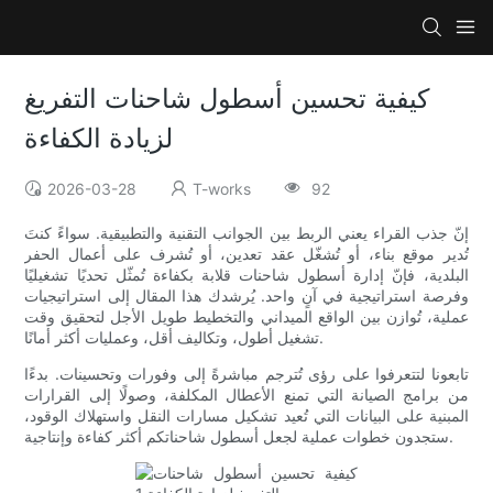
كيفية تحسين أسطول شاحنات التفريغ
لزيادة الكفاءة
2026-03-28
T-works
92
إنّ جذب القراء يعني الربط بين الجوانب التقنية والتطبيقية. سواءً كنتَ
تُدير موقع بناء، أو تُشغّل عقد تعدين، أو تُشرف على أعمال الحفر
البلدية، فإنّ إدارة أسطول شاحنات قلابة بكفاءة تُمثّل تحديًا تشغيليًا
وفرصة استراتيجية في آنٍ واحد. يُرشدك هذا المقال إلى استراتيجيات
عملية، تُوازن بين الواقع الميداني والتخطيط طويل الأجل لتحقيق وقت
تشغيل أطول، وتكاليف أقل، وعمليات أكثر أمانًا.
تابعونا لتتعرفوا على رؤى تُترجم مباشرةً إلى وفورات وتحسينات. بدءًا
من برامج الصيانة التي تمنع الأعطال المكلفة، وصولًا إلى القرارات
المبنية على البيانات التي تُعيد تشكيل مسارات النقل واستهلاك الوقود،
ستجدون خطوات عملية لجعل أسطول شاحناتكم أكثر كفاءة وإنتاجية.