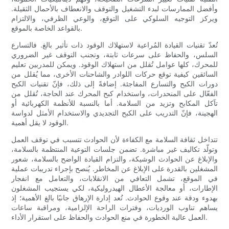
وأفضل الممارسات لبدء التشغيل والتوقف والانعطاف بالأحمال الثقيلة.
ويركز التوجيه السلوكي على التوقع، والوعي الظرفي، والالتزام
بالقواعد الخاصة بالموقع.
تُعدّ تقنيات القيادة المُراعية لاستهلاك الوقود ذات تأثير بالغ. فالتسارع
السلس، والحفاظ على سرعات ثابتة، وتجنب التوقف غير الضروري
للمحرك، كلها عوامل تُقلل من استهلاك الوقود. ويمكن للمدربين تعليم
السائقين كيفية توقع حركات اللوادر والشاحنات الأخرى، مما يُقلل من
دورات الكبح والتسارع المفاجئة. إضافةً إلى ذلك، فإنّ تقنيات الكبح
الفعّال على المنحدرات، واستخدام كبح المحرك عند الحاجة، تُقلل من
تآكل المكابح وتزيد من السلامة. أما بالنسبة للأنظمة الكهربائية أو
الهجينة، فإنّ التدريب على الكبح التجديدي والاستخدام الأمثل لدواسة
الوقود لا يقل أهمية.
تتداخل ثقافة السلامة مع الكفاءة لأن الحوادث تتسبب في توقف العمل
وتولّد تكاليف غير مباشرة. تضمن جلسات التوعية المنتظمة بالسلامة،
والإبلاغ عن الحوادث الوشيكة، والتزام القيادة الواضح بالسلامة، شعور
المشغلين بالقدرة على الإبلاغ عن المخاطر. يُنصح بإجراء تدريبات عملية
في الموقع، تشمل التعافي من الانقلابات، والتعامل مع انفجار
الإطارات، أو معالجة الأعطال الهيدروليكية، لكي يستجيب المشغلون
بهدوء ودقة عند وقوع الحوادث. تُعد إدارة الإرهاق جانبًا بالغ الأهمية؛ إذ
يساهم تناوب الورديات، وفترات الراحة الإلزامية، ومراقبة ساعات
العمل عالية الخطورة في منع الحوادث والحفاظ على استقرار الأداء.