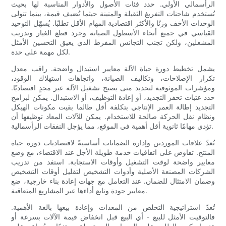
الرأسمالي الأولي. حدد فئات الأصول والأدوار المناسبة لها بحيث
تُستخدم شاحنات التفريغ الثقيلة والمتينة حيثما تُضيف قيمة، بينما تتولى
الوحدات الأخف وزنًا والأكثر اقتصادية المهام الأقل تطلبًا. يُسهّل التوحيد
القياسي في جميع أنحاء الأسطول الصيانة وجرد قطع الغيار وتدريب
المشغلين، ولكن تجنب التجانس المفرط الذي يعيق التحسين الأمثل
لكل مهمة على حدة.
يشمل تخطيط دورة حياة الآلة معايير استبدال واضحة. راقب معدل
تكرار الإصلاحات، وتكاليف الصيانة، واتجاهات استهلاك الوقود،
ومؤشرات الموثوقية لتحديد متى يصبح تشغيل الآلة غير مجدٍ اقتصاديًا.
حدد عتبات تحفز التجديد، أو إعادة التوظيف، أو الاستبدال. يمكن لبرامج
التجديد إطالة العمر الإنتاجي بتكلفة أقل طالما بقيت مكونات الهيكل
ونظام نقل الحركة صالحة للاستخدام. يمكن للآلات المعاد توظيفها أن
تؤدي مهامًا ثانوية أقل أهمية في الموقع، مما يؤجل النفقات الرأسمالية.
تُعدّ علاقات الموردين وإدارة الضمانات أساسيةً لاقتصاديات دورة حياة
المنتج. تفاوض على اتفاقيات خدمة طويلة الأجل عند الاقتضاء، مع وضع
معايير واضحة لوقت التشغيل وأوقات الاستجابة. استفد من تدريب
الشركات المصنعة الأصلية وأدوات التشخيص لتقليل أوقات التشخيص
وضمان الامتثال للضمان. عند التعامل مع جهات إعادة بناء خارجية، ضع
معايير جودة وتابع أداءها عبر المشاريع المتعاقبة.
تُعدّ استراتيجية التخلص من المعدات وإعادة بيعها بالغة الأهمية.
فالتوقيت الأمثل للبيع - أي البيع قبل انخفاض قيمة الآلات بسرعة أو