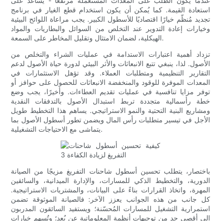
عندما يكون الطلب على المعدات المستعملة مرتفعًا - يُساعد على
استعادة القيمة. كما يُمكن أن يكون استخدام قطع الغيار في برنامج
تجديد مُنظّم خيارًا اقتصاديًا للأسطول الكبير. يجب مراعاة اللوائح البيئية
وخيارات إعادة التدوير عند التخلص من السوائل والبطاريات والمواد
الهيكلية، لضمان الامتثال وتقليل المخاطر على السمعة.
تزداد أهمية اعتبارات الاستدامة في عمليات الشراء والتخلص من
الأصول. لذا، ينبغي تتبع الانبعاثات والأثر البيئي لدورة حياة الأصول لدعم
التقارير التنظيمية ومتطلبات العملاء. وقد تؤهل الاستثمارات في
المعدات الموفرة للوقود والمنخفضة الانبعاثات للحصول على حوافز أو
توفر مزايا تنافسية في عمليات تقديم العطاءات. وأخيرًا، يجب وضع
خطة رأسمالية متجددة تربط استبدال الأصول بالتدفقات النقدية
ومشاريع البنية التحتية والنمو الاستراتيجي. يساهم هذا التخطيط طويل
الأجل في تيسير متطلبات رأس المال ويضمن تطور أسطول الأصول بما
يتماشى مع الاحتياجات التشغيلية.
باختصار، يتطلب تحسين أسطول شاحنات التفريغ مزيجًا من الصيانة
الدورية، والتخطيط الذكي للمسارات، والإدارة الميدانية، والسائقين
المهرة، واتخاذ القرارات بناءً على البيانات، والمشتريات الاستراتيجية.
كل جانب من هذه الجوانب يعزز الآخر: فالصيانة الموثوقة تضمن
استمرارية التشغيل للمسارات المُحسّنة؛ ويستفيد السائقون المدربون
إلى أقصى حد من توجيهات أنظمة المعلوماتية عن بُعد؛ وتُسهم خيارات