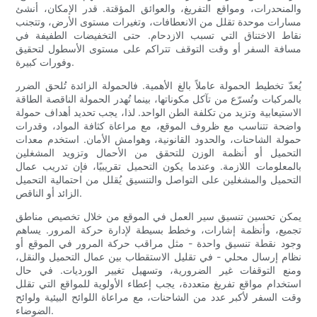
والمنحدرات، ومواقع التفريغ، والعوائق المؤقتة. قدر الإمكان، أنشئ
مسارات موحدة تقلل من الانعطافات، وتغيرات مستوى الأرض، وتتجنب
نقاط الاختناق التي تسبب الازدحام. حتى التخفيضات الطفيفة في
مسافة السفر أو وقت التوقف تتراكم على مستوى الأسطول لتحقيق
وفورات كبيرة.
يُعدّ تخطيط الحمولة عاملاً بالغ الأهمية. فالحمولة الزائدة تُلحق الضرر
بالمركبات وتُسرّع من تآكل مكوناتها، بينما تُهدر الحمولة الناقصة الطاقة
الاستيعابية وتزيد من تكلفة الطن الواحد. لذا، يجب تحديد أهداف حمولة
واضحة تتناسب مع ظروف الموقع، مع مراعاة كثافة المواد، وقدرات
حمولة الشاحنات، والحدود القانونية، وهوامش الأمان. استخدم معدات
التحميل أو أنظمة الوزن للتحقق من الأحمال وتزويد المشغلين
بالمعلومات اللازمة. وعندما يكون التحميل تقريبيًا، فإن تدريب عمال
التحميل والمشغلين على التواصل والتنسيق يُقلل من احتمالية التحميل
الزائد أو الناقص.
يمكن تحسين تنسيق سير العمل في الموقع من خلال تخصيص مناطق
تجميع، وأنظمة إشارات، وخطط بسيطة لإدارة حركة المرور. يساهم
وجود نقطة تنسيق واحدة - مثل مراقب حركة المرور في الموقع أو
نظام إرسال محلي - في تقليل الاستقطاب بين عمال التحميل والنقل،
ومنع التوقفات غير الضرورية، وتسهيل تغيير الورديات. في حال
استخدام مواقع تفريغ متعددة، يجب إعطاء الأولوية للمواقع التي تقلل
وقت السفر لأكبر عدد من الشاحنات، مع مراعاة اللوائح البيئية ولوائح
الضوضاء.