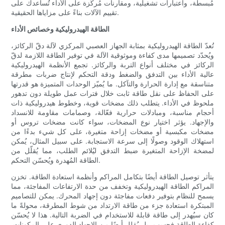
مُبسطة، واعتبارات تشغيلية، ومقارنات مُركّزة على الأداء تُساعدك على
تقييم الآلات بناءً على مزاياها الحقيقية.
الطاقة الهيدروليكية وخصائص الأداء
تُعدّ الطاقة الهيدروليكية بمثابة الجهاز العصبي المركزي لآلة دقّ الركائز،
ويُحدّد تصميمها مدى كفاءة وموثوقية الآلة في توفير الطاقة اللازمة لدقّ
الركائز في مختلف أنواع التربة والركائز. تجمع الأنظمة الهيدروليكية
عالية الأداء بين التدفق والضغط ودقة التحكم لإنتاج ضربات مطرقة
متناسقة مع إدارة الحرارة والتآكل. ما يُميّز الوحدات المتميزة هو قدرتها
على الحفاظ على نقل طاقة ثابت خلال فترات عمل طويلة دون تدهور
ملحوظ في الأداء. يتطلب ذلك مضخات قوية، وخطوط هيدروليكية ذات
أحجام مناسبة، ومبادلات حرارية فعّالة، وصمامات مقاومة للانسداد
والإجهاد. يؤثر اختيار نوع المضخات، سواء كانت مضخات تروس أو
مضخات مكبسية أو مضخات إزاحة متغيرة، على كل شيء بدءًا من
استهلاك الوقود وصولًا إلى سرعة الاستجابة. على سبيل المثال، يُمكن
لمضخة الإزاحة المتغيرة ضبط التدفق ليُلائم الطلب، مما يُقلّل من
الطاقة المُهدرة ويُحسّن التحكم.
يتأثر توصيل الطاقة أيضًا بتكامل المراكم وأنظمة استعادة الطاقة. تخزن
المراكم الطاقة الهيدروليكية وتخفف من حدة الارتفاعات المفاجئة، مما
يسمح للنظام بتوفير دفعات مفاجئة دون إجهاد المحرك. يمكن للتصاميم
المبتكرة استعادة جزء من طاقة الارتداد من شوط المطرقة، محولةً ما
كان سيُهدر إلى طاقة قابلة للاستخدام في الضربة التالية. هذا لا يُحسّن
كفاءة الطاقة فحسب، بل يُقلل أيضًا من الإجهاد الدوري على المكونات.