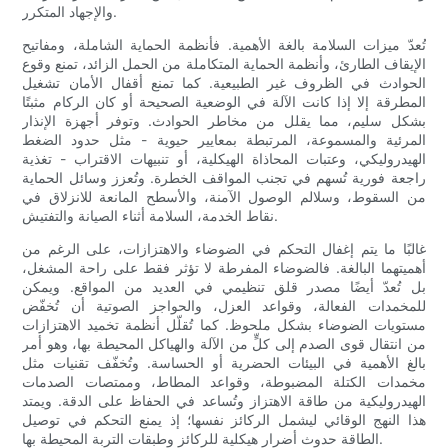
والإجهاد المتكرر.
تُعدّ ميزات السلامة بالغة الأهمية. فأنظمة الحماية الشاملة، ومفاتيح
الإيقاف الطارئ، وأنظمة الحماية المتكاملة من الحمل الزائد، تمنع وقوع
الحوادث في الظروف غير الطبيعية. كما تمنع أقفال الأمان تشغيل
المطرقة إلا إذا كانت الآلة في الوضعية الصحيحة أو كان الركام مثبتًا
بشكل سليم، مما يقلل من مخاطر الحوادث. وتوفر أجهزة الإنذار
المرئية والمسموعة، المرتبطة بمعايير حيوية - مثل حدود الضغط
الهيدروليكي، وعتبات المحاذاة الهيكلية، أو تنبيهات الاقتراب - تغذية
راجعة فورية تُسهم في تجنب المواقف الخطرة. وتُعزز وسائل الحماية
من السقوط، وسلالم الوصول الآمنة، والأسطح المانعة للانزلاق في
نقاط الخدمة، السلامة أثناء الصيانة والتفتيش.
غالبًا ما يتم إغفال التحكم في الضوضاء والاهتزازات، على الرغم من
أهميتهما البالغة. فالضوضاء المفرطة لا تؤثر فقط على راحة المشغل،
بل تُعدّ أيضًا مصدر قلق تنظيمي في العديد من المواقع. ويمكن
للمخمدات الفعالة، وقواعد العزل، والحواجز الصوتية أن تُخفّض
مستويات الضوضاء بشكل ملحوظ. كما تُقلّل أنظمة تخميد الاهتزازات
من انتقال قوى الصدم إلى كلٍّ من الآلة والهياكل المحيطة بها، وهو أمر
بالغ الأهمية في البيئات الحضرية أو الحساسة. وتُخفّف تقنيات مثل
مخمدات الكتلة المضبوطة، وقواعد المطاط، وممتصات الصدمات
الهيدروليكية من طاقة الاهتزاز وتُساعد في الحفاظ على الدقة. ويمتد
هذا النهج الوقائي ليشمل الركائز نفسها؛ إذ يمنع التحكم في توصيل
الطاقة حدوث أضرار هيكلية للركائز وطبقات التربة المحيطة بها.