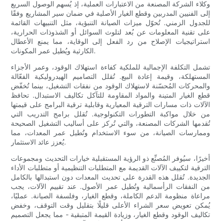
وكلاء الشركة المصنعة من الاعتبارات العملية، إذ يُسهم الوصول السريع
إلى الفنيين المدربين وقطع الغيار الأصلية في ضمان سير المشاريع وفقًا
للجدول الزمني. تُحوّل ميزات الصيانة التنبؤية، مثل التنبيهات القائمة
على تقنية المعلومات عن بُعد لتلوث السوائل أو الشذوذات الحرارية،
استراتيجيات الإصلاح من رد الفعل إلى الوقاية، مما يمنع الأعطال
الكارثية ويُطيل عمر المكونات.
تشمل التكلفة الإجمالية للملكية كفاءة استهلاك الوقود، وعمر الأجزاء
المستهلكة، وقيمة إعادة البيع. تُقلل التصاميم الهيدروليكية الفعّالة
والمحركات المُحسّنة لاستهلاك الوقود من نفقات التشغيل، بينما تُخفّض
قطع الغيار المتينة والمواد المقاومة للتآكل تكاليف الاستبدال. تحافظ
الآلات ذات مسارات الترقية المعيارية وقابلية ترقية البرامج على قيمتها
من خلال مواكبة التطورات التكنولوجية. تُقلل برامج التدريب التي
تُقدمها الشركات المصنعة، والتي تُركز على أساليب التشغيل الصحيحة
وممارسات الصيانة، من سوء الاستخدام وتُطيل عمر المعدات، مما
يُعزز عائد الاستثمار.
أخيرًا، سيُوفر المُصنِّع ذو الرؤية المستقبلية خيارات التحديث ومجموعات
الترقية لتكييف الآلات القديمة مع المتطلبات التنظيمية أو متطلبات الأداء
الجديدة. تُقلل هذه القدرة على تحديث المعدات دون استبدالها بالكامل
من النفقات الرأسمالية وتُطيل عمر الأصول. عند تقييم الآلات، يجب
مراعاة منظومة الدعم الكاملة، وقطع الغيار، وفلسفة الصيانة. عمليًا،
يُمكن تعويض سعر الشراء الأعلى قليلًا بتقليل وقت التوقف، وخفض
تكاليف الوقود وقطع الغيار، وزيادة القيمة المتبقية - مما يجعل التصميم