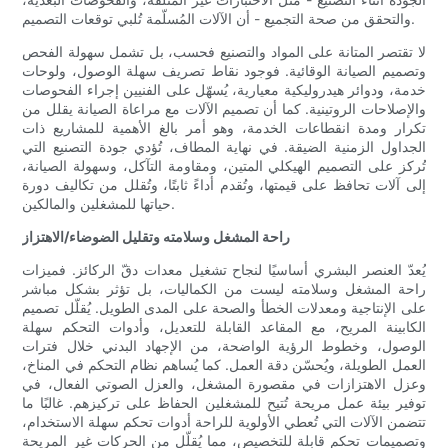
والتحقق من صحة التجميع - أن الآلات المُسلّمة تُلبي توقعات التصميم.
لا تقتصر المتانة على المواد والتصنيع فحسب، بل تشمل سهولة الفحص
وتصميم الصيانة الوقائية. فوجود نقاط تصريف سهلة الوصول، ولوحات
خدمة، ودوائر هيدروليكية معيارية، يُسهّل على الفنيين إجراء الفحوصات
والإصلاحات الروتينية. كما أن تصميم الآلات مع مراعاة الصيانة يقلل من
تكرار ومدة انقطاعات الخدمة، وهو أمر بالغ الأهمية للمشاريع ذات
الجداول الزمنية الضيقة. في نهاية المطاف، تُؤدي جودة التصنيع التي
تُركز على التصميم الهيكلي المتين، ومقاومة التآكل، وسهولة الصيانة،
إلى آلات تحافظ على قيمتها، وتُقدم أداءً ثابتًا، وتُقلل من تكاليف دورة
حياتها للمشغلين والمالكين.
راحة المشغل وسلامته وتقليل الضوضاء/الاهتزاز
يُعدّ العنصر البشري أساسيًا لنجاح تشغيل معدات دقّ الركائز. فميزات
راحة المشغل وسلامته ليست من الكماليات، بل تؤثر بشكل مباشر
على الإنتاجية ومعدلات الخطأ والصحة على المدى الطويل. يُقلّل تصميم
الكابينة المريح، مع المقاعد القابلة للتعديل، وأدوات التحكم سهلة
الوصول، وخطوط الرؤية الواضحة، من الإجهاد البدني خلال فترات
العمل الطويلة، ويُحسّن دقة العمل. كما يُساهم نظام التحكم في المناخ،
وعزل الاهتزازات في مقصورة المشغل، والعزل الصوتي الفعال، في
توفير بيئة عمل مريحة تُتيح للمشغلين الحفاظ على تركيزهم. غالبًا ما
تتضمن الآلات التي تُعطي الأولوية للراحة أدوات تحكم سهلة الاستخدام،
وتصميمات تحكم قابلة للتخصيص، مما يُقلّل من الحركات غير المريحة