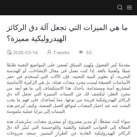
ما هي الميزات التي تجعل آلة دق الركائز
الهيدروليكية مميزة؟
2026-03-14
T-works
50
مقدمةٌ تُثير الفضول وتُهيئ السياق تُضفي على المواضيع التقنية طابعًا
شيقًا وأهميةً بالغة. إذا كنت تعمل في مجال الإنشاءات، أو الهندسة
البحرية، أو تطوير البنية التحتية، فإن الآلات التي تُستخدم في حفر
الأساسات العميقة ليست مجرد معدات ثقيلة، بل هي الركيزة الأساسية
لمشاريع آمنة ومستدامة. يأخذك هذا الاستكشاف إلى ما هو أبعد من
مجرد النظر، ليكشف لك عن السمات المميزة التي تجعل آلة دق
الركائز الهيدروليكية فريدة من نوعها، مما يُساعدك على فهم ما يجب
البحث عنه عند اختيار المعدات لمواقع العمل الصعبة، وكيف تُترجم هذه
السمات إلى مزايا عملية ملموسة.
سواء كنتَ مشغلًا، أو مدير مشروع، أو مشتري معدات، ستُرشدك هذه
المقالة إلى الجوانب العملية والتقنية واللوجستية التي تُميّز آلة دقّ
الركائز الهيدروليكية العادية عن الطراز المتميز. ستجد شروحات