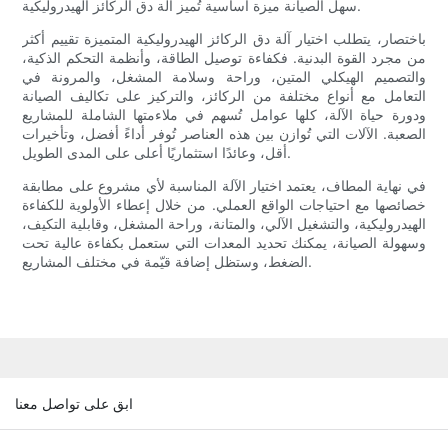
سهل الصيانة ميزة أساسية تُميز آلة دق الركائز الهيدروليكية.
باختصار، يتطلب اختيار آلة دق الركائز الهيدروليكية المتميزة تقييم أكثر
من مجرد القوة البدنية. فكفاءة توصيل الطاقة، وأنظمة التحكم الذكية،
والتصميم الهيكلي المتين، وراحة وسلامة المشغل، والمرونة في
التعامل مع أنواع مختلفة من الركائز، والتركيز على تكاليف الصيانة
ودورة حياة الآلة، كلها عوامل تُسهم في ملاءمتها الشاملة للمشاريع
الصعبة. الآلات التي تُوازن بين هذه العناصر تُوفر أداءً أفضل، وتأخيرات
أقل، وعائدًا استثماريًا أعلى على المدى الطويل.
في نهاية المطاف، يعتمد اختيار الآلة المناسبة لأي مشروع على مطابقة
خصائصها مع احتياجات الواقع العملي. من خلال إعطاء الأولوية للكفاءة
الهيدروليكية، والتشغيل الآلي، والمتانة، وراحة المشغل، وقابلية التكيف،
وسهولة الصيانة، يمكنك تحديد المعدات التي ستعمل بكفاءة عالية تحت
الضغط، وستظل إضافة قيّمة في مختلف المشاريع.
ابق على تواصل معنا