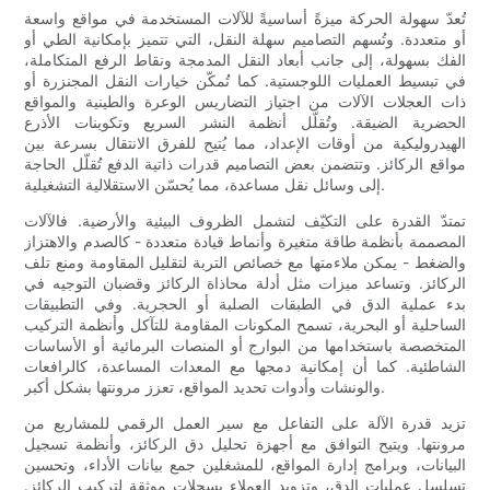
تُعدّ سهولة الحركة ميزةً أساسيةً للآلات المستخدمة في مواقع واسعة
أو متعددة. وتُسهم التصاميم سهلة النقل، التي تتميز بإمكانية الطي أو
الفك بسهولة، إلى جانب أبعاد النقل المدمجة ونقاط الرفع المتكاملة،
في تبسيط العمليات اللوجستية. كما تُمكّن خيارات النقل المجنزرة أو
ذات العجلات الآلات من اجتياز التضاريس الوعرة والطينية والمواقع
الحضرية الضيقة. وتُقلّل أنظمة النشر السريع وتكوينات الأذرع
الهيدروليكية من أوقات الإعداد، مما يُتيح للفرق الانتقال بسرعة بين
مواقع الركائز. وتتضمن بعض التصاميم قدرات ذاتية الدفع تُقلّل الحاجة
إلى وسائل نقل مساعدة، مما يُحسّن الاستقلالية التشغيلية.
تمتدّ القدرة على التكيّف لتشمل الظروف البيئية والأرضية. فالآلات
المصممة بأنظمة طاقة متغيرة وأنماط قيادة متعددة - كالصدم والاهتزاز
والضغط - يمكن ملاءمتها مع خصائص التربة لتقليل المقاومة ومنع تلف
الركائز. وتساعد ميزات مثل أدلة محاذاة الركائز وقضبان التوجيه في
بدء عملية الدق في الطبقات الصلبة أو الحجرية. وفي التطبيقات
الساحلية أو البحرية، تسمح المكونات المقاومة للتآكل وأنظمة التركيب
المتخصصة باستخدامها من البوارج أو المنصات البرمائية أو الأساسات
الشاطئية. كما أن إمكانية دمجها مع المعدات المساعدة، كالرافعات
والونشات وأدوات تحديد المواقع، تعزز مرونتها بشكل أكبر.
تزيد قدرة الآلة على التفاعل مع سير العمل الرقمي للمشاريع من
مرونتها. ويتيح التوافق مع أجهزة تحليل دق الركائز، وأنظمة تسجيل
البيانات، وبرامج إدارة المواقع، للمشغلين جمع بيانات الأداء، وتحسين
تسلسل عمليات الدق، وتزويد العملاء بسجلات موثقة لتركيب الركائز.