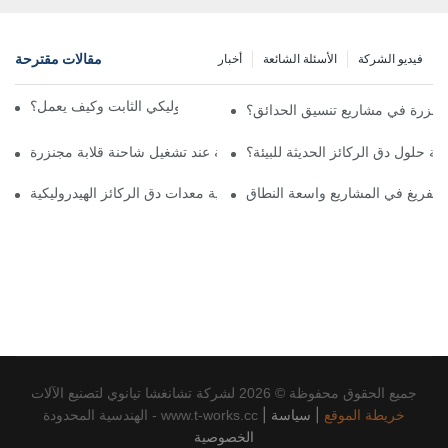
مقالات مقترحة
فيديو الشركة
الأسئلة الشائعة
أخبار
ما هو جهاز دق الركائز الهيدروليكي الثابت وكيف يعمل؟
مجنزرة في مشاريع تنسيق الحدائق؟
ة حلول دق الركائز الحديثة للبيئة؟
كيفية ضمان السلامة عند تشغيل شاحنة قلابة مجنزرة
لتفريغ في المشاريع واسعة النطاق
كيف تُغير التطورات التكنولوجية معدات دق الركائز الهيدروليكية
جميع الحقوق محفوظة © 2026 لشركة تشانغشا تيانوي لتصنيع الآلات
خريطة الموقع
|
سياسة
|
الهندسية المحدودة - www.t-works.cc
الخصوصية