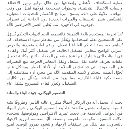
عملية استكشاف الأعطال وإصلاحها من خلال توفير رموز الأخطاء،
وأسباب الأعطال المُحتملة، وخطوات تصحيحية مُوجّهة تُقلّل من وقت
التوقف. علاوةً على ذلك، يسمح البرنامج المُصمّم للتحديثات المعيارية
للمُصنّعين بنشر التحسينات والميزات الجديدة دون الحاجة إلى تغييرات
جوهرية في الأجهزة، مما يُطيل العمر الافتراضي للآلة.
تُعدّ تجربة المستخدم بالغة الأهمية: فالتصميم الجيد لأدوات التحكم يُسهّل
على المشغلين تعلم استخدامها ويُقلّل من مخاطر سوء الاستخدام. كما
تُساهم حساسية التحكم القابلة للتعديل، ودعم لغات متعددة، والعرض
المرئي الواضح لمعايير التشغيل الحالية، في تشغيل أكثر أمانًا وكفاءة.
في البيئات التي يتشارك فيها عدة مشغلين المعدات، تُتيح إمكانية تحميل
ملفات تعريف خاصة بكل مشغل وقفل المعايير الحرجة منع التغييرات
غير المقصودة التي قد تُعرّض السلامة أو الأداء للخطر. وبشكل عام،
تُحوّل أنظمة التحكم والأتمتة المتقدمة الآلة من مجرد أداة ميكانيكية إلى
منصة ذكية قابلة للتكيف، مما يزيد من الدقة، ويُقلّل من تكاليف
التشغيل، ويُعزّز كفاءة المشروع بشكل عام.
التصميم الهيكلي، جودة البناء والمتانة
يجب أن تتحمل آلة دق الركائز أحمالًا متكررة عالية التأثير، وظروفًا بيئية
قاسية، ودورات تشغيل مكثفة؛ لذا، يُعد التصميم الهيكلي واختيار المواد
من العوامل الحاسمة في تحديد عمرها الافتراضي وموثوقيتها. تستخدم
الآلات المتميزة مكونات ملحومة ومصنعة آليًا مصممة لتوزيع الإجهاد
بالتساوي، مما يقلل من تشققات الإجهاد والتشوه بمرور الوقت. تُصنع