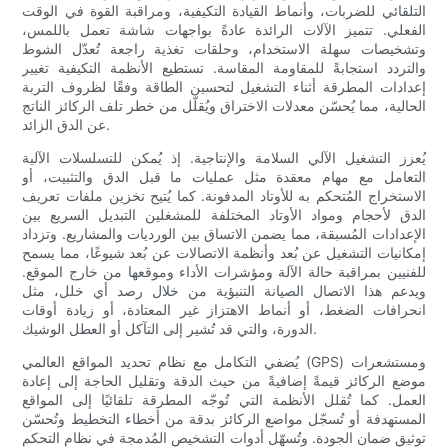
التلقائي للضربات، وأنماط القيادة التكيفية، ومراقبة القوة في الوقت
الفعلي. تتميز الآلات الرائدة عادةً بواجهات شاشة تعمل باللمس،
وتشخيصات سهلة الاستخدام، وحلقات تغذية راجعة تُعدّل الشوط
والتردد استجابةً للمقاومة المقاسة. تستطيع الأنظمة التكيفية تغيير
إعدادات المطرقة أثناء التشغيل لتحسين الطاقة وفقًا لظروف التربة
الحالية، مما يُحسّن معدلات الاختراق ويُقلّل من خطر تلف الركائز الناتج
عن الدق الزائد.
يُعزز التشغيل الآلي السلامة والإنتاجية. إذ يُمكن للتسلسلات الآلية
التعامل مع مهام معقدة مثل عمليات ما قبل الدق والتثبيت، أو
الاستخراج المُتحكم به للأوتاد المدفونة. كما يُتيح تخزين ملفات تعريف
الدق لأحجام ومواد الأوتاد المختلفة للمشغلين التبديل السريع بين
الإعدادات المُسبقة، مما يضمن الاتساق بين الورديات والمشاريع. وتزداد
إمكانيات التشغيل عن بُعد وأنظمة الاتصالات عن بُعد شيوعًا، مما يسمح
للفنيين بمراقبة حالة الآلة ومؤشرات الأداء وموقعها من خارج الموقع.
ويدعم هذا الاتصال الصيانة التنبؤية من خلال رصد أي خلل، مثل
انحرافات الضغط، أو أنماط الاهتزاز غير المعتادة، أو زيادة أوقات
الدورة، والتي قد تُشير إلى التآكل أو العطل الوشيك.
يُضفي التكامل مع نظام تحديد المواقع العالمي (GPS) ومستشعرات
موضع الركائز قيمةً إضافيةً من حيث الدقة وتقليل الحاجة إلى إعادة
العمل. كما تُقلل الأنظمة التي تُوجّه المطرقة تلقائيًا إلى المواقع
المستهدفة أو تُسجّل مواضع الركائز بدقة من أخطاء التخطيط وتُحسّن
توثيق ضمان الجودة. وتُسهّل أدوات التشخيص المُدمجة في نظام التحكم