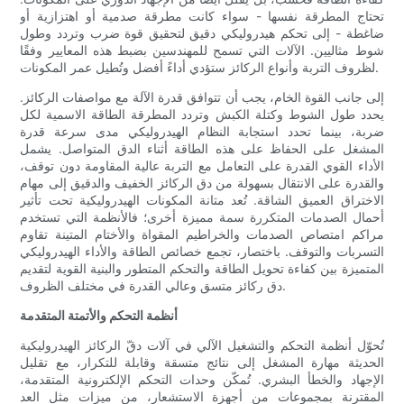
تحتاج المطرقة نفسها - سواء كانت مطرقة صدمية أو اهتزازية أو
ضاغطة - إلى تحكم هيدروليكي دقيق لتحقيق قوة ضرب وتردد وطول
شوط مثاليين. الآلات التي تسمح للمهندسين بضبط هذه المعايير وفقًا
لظروف التربة وأنواع الركائز ستؤدي أداءً أفضل وتُطيل عمر المكونات.
إلى جانب القوة الخام، يجب أن تتوافق قدرة الآلة مع مواصفات الركائز.
يحدد طول الشوط وكتلة الكبش وتردد المطرقة الطاقة الاسمية لكل
ضربة، بينما تحدد استجابة النظام الهيدروليكي مدى سرعة قدرة
المشغل على الحفاظ على هذه الطاقة أثناء الدق المتواصل. يشمل
الأداء القوي القدرة على التعامل مع التربة عالية المقاومة دون توقف،
والقدرة على الانتقال بسهولة من دق الركائز الخفيف والدقيق إلى مهام
الاختراق العميق الشاقة. تُعد متانة المكونات الهيدروليكية تحت تأثير
أحمال الصدمات المتكررة سمة مميزة أخرى؛ فالأنظمة التي تستخدم
مراكم امتصاص الصدمات والخراطيم المقواة والأختام المتينة تقاوم
التسربات والتوقف. باختصار، تجمع خصائص الطاقة والأداء الهيدروليكي
المتميزة بين كفاءة تحويل الطاقة والتحكم المتطور والبنية القوية لتقديم
دق ركائز متسق وعالي القدرة في مختلف الظروف.
أنظمة التحكم والأتمتة المتقدمة
تُحوّل أنظمة التحكم والتشغيل الآلي في آلات دقّ الركائز الهيدروليكية
الحديثة مهارة المشغل إلى نتائج متسقة وقابلة للتكرار، مع تقليل
الإجهاد والخطأ البشري. تُمكّن وحدات التحكم الإلكترونية المتقدمة،
المقترنة بمجموعات من أجهزة الاستشعار، من ميزات مثل العد