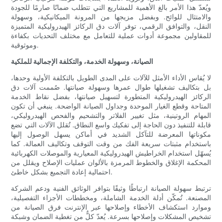
ويُعدّ هذا الأمر بالغ الأهمية للمشاريع التي تتطلب ضمانًا صارمًا للجودة
والامتثال للوائح. وبفضل مزيجها من المرونة الميكانيكية، وسهولة
النقل، والتوافق الرقمي، توفر آلات دق الركائز الهيدروليكية المتميزة
للمقاولين مجموعة أدوات عملية للتعامل مع مختلف التحديات بكفاءة
وموثوقية.
الصيانة، وسهولة الخدمة، والتكلفة الإجمالية للملكية
لا يُقاس الأداء الأمثل للآلات على المدى الطويل بالتكلفة الأولية وحدها،
بل بتكاليف تشغيلها طوال عمرها وسهولة صيانتها. صُممت آلات دق
الركائز الهيدروليكية المتطورة لتسهيل صيانتها، بفضل نقاط الخدمة
المتاحة وقطع الغيار الموحدة وجداول الصيانة الواضحة. ينبغي أن تكون
المهام الروتينية، مثل تغيير الفلاتر والتشحيم والفحص الهيدروليكي،
قابلة للتنفيذ دون الحاجة إلى تفكيك واسع النطاق. تُقلل الآلات التي تضع
مكوناتها المعرضة للتآكل الشديد في أماكن يسهل الوصول إليها
باستخدام مثبتات سريعة الفك من وقت التوقف وتكاليف العمالة. كما
يُسهّل استخدام الخراطيش الهيدروليكية المعيارية والموصلات الكهربائية
المحكمة الإغلاق والخطوط المرمزة بالألوان عمليات الإصلاح ويقلل من
احتمالية إعادة التجميع بشكل خاطئ.
ترتبط سهولة الصيانة ارتباطًا وثيقًا بتوافر الوثائق الفنية ودعم الشركة
المصنعة. تُمكّن أدلة الخدمة الشاملة، ومخططات الأجزاء التفصيلية،
وموارد استكشاف الأخطاء وإصلاحها عبر الإنترنت فرق الصيانة من
تشخيص المشكلات وإصلاحها بسرعة. يُعدّ كلٌّ من تغطية الضمان وشبكة