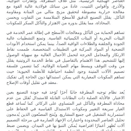
العناصر الهيكلية الرئيسية، مثل غلاف المطرقة، وإطارات التوجيه،
والأذرع، وأقواس التثبيت، عادةً من سبائك فولاذية عالية القوة مع
معالجة حرارية مضبوطة لتحقيق مزيج مثالي من المتانة ومقاومة
التآكل. يقلل التصنيع الدقيق للأسطح المتلامسة من التفاوت ويحسن
المحاذاة، مما يقلل بدوره من الاهتزاز والتآكل المبكر للمكونات.
تساهم الحماية من التآكل ومعالجات الأسطح في إطالة عمر الخدمة في
البيئات البحرية أو البيئات الكيميائية القاسية. وتمنع التشطيبات عالية
الجودة والجلفنة والطلاءات الواقية الصدأ، بينما يمكن استخدام الأنودات
التضحية أو المواد المركبة في التطبيقات المتخصصة. صُممت نقاط
الارتكاز والمحامل الحرجة لتحمل الأحمال العالية مع سهولة الوصول
إليها للتشحيم. هذا الاهتمام بالتفاصيل في نقاط الخدمة الروتينية يقلل
من وقت التوقف ويبسط مهام الصيانة الوقائية. كما تتضمن فلسفة
تصميم الآلات المتينة وجود أنظمة احتياطية للأنظمة الحيوية؛ حيث
تساهم المكونات المعيارية التي يمكن استبدالها دون الحاجة إلى تفكيك
معقد في تقليل أوقات الإصلاح.
يُعد نظام توجيه المطرقة جانبًا آخرًا تُؤخذ فيه جودة التصنيع بعين
الاعتبار. فالأدلة الصلبة ذات البطانات القابلة للاستبدال تُقلل من عدم
محاذاة المطرقة والتآكل غير المتساوي على الركائز. كما تُساعد قطع
الغيار سريعة التغيير ومكونات الاستبدال القياسية في الحفاظ على
استمرارية التشغيل في جميع المشاريع. ويُنتج المصنّعون الذين يُدمجون
تحليل العناصر المحدودة واختبارات الإجهاد الصارمة في مرحلة التصميم
آلات تُظهر أعمارًا افتراضية يُمكن التنبؤ بها في الميدان. ويضمن ضبط
الجودة أثناء التصنيع - مثل الاختبارات غير المُتلفة، والفحوصات البُعدية،