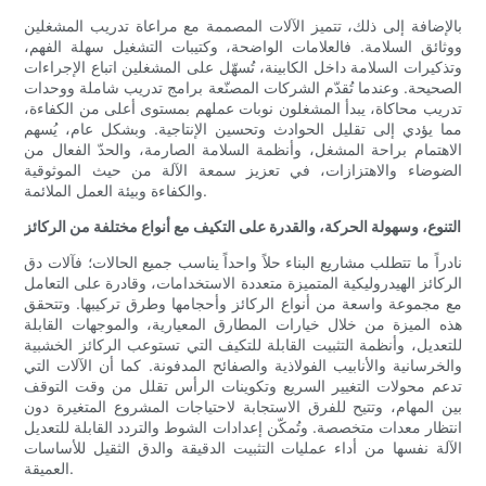
بالإضافة إلى ذلك، تتميز الآلات المصممة مع مراعاة تدريب المشغلين
ووثائق السلامة. فالعلامات الواضحة، وكتيبات التشغيل سهلة الفهم،
وتذكيرات السلامة داخل الكابينة، تُسهّل على المشغلين اتباع الإجراءات
الصحيحة. وعندما تُقدّم الشركات المصنّعة برامج تدريب شاملة ووحدات
تدريب محاكاة، يبدأ المشغلون نوبات عملهم بمستوى أعلى من الكفاءة،
مما يؤدي إلى تقليل الحوادث وتحسين الإنتاجية. وبشكل عام، يُسهم
الاهتمام براحة المشغل، وأنظمة السلامة الصارمة، والحدّ الفعال من
الضوضاء والاهتزازات، في تعزيز سمعة الآلة من حيث الموثوقية
والكفاءة وبيئة العمل الملائمة.
التنوع، وسهولة الحركة، والقدرة على التكيف مع أنواع مختلفة من الركائز
نادراً ما تتطلب مشاريع البناء حلاً واحداً يناسب جميع الحالات؛ فآلات دق
الركائز الهيدروليكية المتميزة متعددة الاستخدامات، وقادرة على التعامل
مع مجموعة واسعة من أنواع الركائز وأحجامها وطرق تركيبها. وتتحقق
هذه الميزة من خلال خيارات المطارق المعيارية، والموجهات القابلة
للتعديل، وأنظمة التثبيت القابلة للتكيف التي تستوعب الركائز الخشبية
والخرسانية والأنابيب الفولاذية والصفائح المدفونة. كما أن الآلات التي
تدعم محولات التغيير السريع وتكوينات الرأس تقلل من وقت التوقف
بين المهام، وتتيح للفرق الاستجابة لاحتياجات المشروع المتغيرة دون
انتظار معدات متخصصة. وتُمكّن إعدادات الشوط والتردد القابلة للتعديل
الآلة نفسها من أداء عمليات التثبيت الدقيقة والدق الثقيل للأساسات
العميقة.