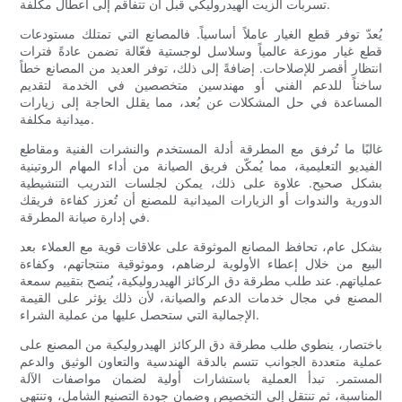
تسربات الزيت الهيدروليكي قبل أن تتفاقم إلى أعطال مكلفة.
يُعدّ توفر قطع الغيار عاملاً أساسياً. فالمصانع التي تمتلك مستودعات
قطع غيار موزعة عالمياً وسلاسل لوجستية فعّالة تضمن عادةً فترات
انتظار أقصر للإصلاحات. إضافةً إلى ذلك، توفر العديد من المصانع خطاً
ساخناً للدعم الفني أو مهندسين متخصصين في الخدمة لتقديم
المساعدة في حل المشكلات عن بُعد، مما يقلل الحاجة إلى زيارات
ميدانية مكلفة.
غالبًا ما تُرفق مع المطرقة أدلة المستخدم والنشرات الفنية ومقاطع
الفيديو التعليمية، مما يُمكّن فريق الصيانة من أداء المهام الروتينية
بشكل صحيح. علاوة على ذلك، يمكن لجلسات التدريب التنشيطية
الدورية والندوات أو الزيارات الميدانية للمصنع أن تُعزز كفاءة فريقك
في إدارة صيانة المطرقة.
بشكل عام، تحافظ المصانع الموثوقة على علاقات قوية مع العملاء بعد
البيع من خلال إعطاء الأولوية لرضاهم، وموثوقية منتجاتهم، وكفاءة
عملياتهم. عند طلب مطرقة دق الركائز الهيدروليكية، يُنصح بتقييم سمعة
المصنع في مجال خدمات الدعم والصيانة، لأن ذلك يؤثر على القيمة
الإجمالية التي ستحصل عليها من عملية الشراء.
باختصار، ينطوي طلب مطرقة دق الركائز الهيدروليكية من المصنع على
عملية متعددة الجوانب تتسم بالدقة الهندسية والتعاون الوثيق والدعم
المستمر. تبدأ العملية باستشارات أولية لضمان مواصفات الآلة
المناسبة، ثم تنتقل إلى التخصيص وضمان جودة التصنيع الشامل، وتنتهي