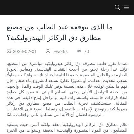
ما الذي تتوقعه عند الطلب من مصنع
مطارق دق الركائز الهيدروليكية؟
2026-02-01
T-works
70
عندما تقرر طلب مطرقة دق ركائز هيدروليكية مباشرةً من المصنع،
فإنك تبدأ رحلة تجمع بين أحدث التقنيات الهندسية، ومعايير الجودة
الصارمة، والحلول المصممة خصيصًا لتلبية احتياجاتك. سواء كنت مقاولًا
تسعى لتحديث معداتك، أو مطورًا عقاريًا تستعد لمشروع بناء ضخم، فإن
فهم ما يمكن توقعه خلال هذه العملية يوفر عليك الوقت والمال والجهد.
من لحظة التواصل الأولى وحتى التسليم النهائي، تتضمن كل خطوة
اتخاذ قرارات حاسمة، واستشارات فنية، ومراحل إنتاج دقيقة. في هذه
المقالة، سنستكشف تجربة الطلب من مصنع مطارق دق ركائز
هيدروليكية، ونوضح الإجراءات بالتفصيل، ونسلط الضوء على الاعتبارات
الرئيسية لضمان أن الآلة التي تستلمها تلبي توقعاتك تمامًا.
عالم مطارق دق الركائز الهيدروليكية معقد ولكنه آسر، حيث يستفيد
المصنّعون من المواد المتطورة والهندسة الدقيقة وسنوات من الخبرة