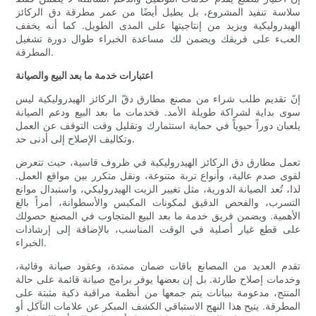
سلاسة تنفيذ المشروع، بل يطيل أيضًا من عمر مطرقة دق الركائز
الهيدروليكية ويزيد من إنتاجيتها على المدى الطويل. كما أنه يخفف
العبء على فريقك ويضمن لك مساعدة الخبراء طوال دورة تشغيل
المطرقة.
اعتبارات خدمة ما بعد البيع والصيانة
إنّ تقديم طلب شراء من مصنع مطارق دقّ الركائز الهيدروليكية ليس
سوى بداية لشراكة طويلة الأمد. فخدمات ما بعد البيع ودعم الصيانة
يلعبان دوراً حيوياً في حماية استثمارك وتقليل وقت التوقف عن العمل
وتكاليف الإصلاح إلى أدنى حد.
تعمل مطارق دق الركائز الهيدروليكية في ظروف قاسية، حيث تتعرض
لقوى صدم عالية، وأنواع تربة متنوعة، ونقل متكرر بين مواقع العمل.
لذا، تُعد الصيانة الدورية، مثل تغيير الزيت الهيدروليكي، واستبدال موانع
التسرب، والفحص الدقيق لمكونات المكبس والأسطوانة، أمراً بالغ
الأهمية. ويضمن فريق خدمة ما بعد البيع المتجاوب في المصنع حصولك
على قطع غيار أصلية في الوقت المناسب، بالإضافة إلى إرشادات
الخبراء.
تقدم العديد من المصانع باقات ضمان ممتدة، وعقود صيانة وقائية،
وخدمات إصلاح طارئة. بل إن بعضها يوفر برامج صيانة قائمة على حالة
المنتج، مدعومة ببيانات يتم جمعها من أنظمة مراقبة ذكية مثبتة على
المطرقة. يتيح هذا النهج الاستباقي الكشف المبكر عن علامات التآكل أو