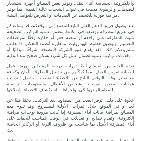
والإلكترونية الحساسة أثناء النقل. وتوفر بعض المصانع أجهزة استشعار
للصدمات والرطوبة مدمجة في عبوات الشحنات عالية القيمة، مما يوفر
مراقبة فورية للكشف عن الصدمات أو التعرض للعوامل البيئية.
عند وصول فريق الدعم الفني التابع للمصنع إلى موقعكم، قد يساعدكم
في تفريغ المطرقة ووضعها في مكانها. تتضمن عملية التركيب الصحيحة
تثبيت المطرقة على رافعة أو منصة حفر أو حفارة وفقًا لمواصفات
التصميم، وتوصيل خطوط الهيدروليك، ومعايرة أنظمة التحكم. إذا تطلب
مشروعكم ذلك، فقد يقدم فنيو الشركة المصنعة إشرافًا ميدانيًا أو
خدمات تركيب عملية لضمان عمل كل شيء بشكل صحيح منذ البداية.
تقدم العديد من المصانع أيضًا دورات تدريبية للمشغلين وورش عمل
للصيانة لفريق العمل، مما يُمكّنهم من تشغيل المطرقة بأمان وكفاءة
مع تقليل وقت التوقف الناتج عن الأخطاء التشغيلية. يشمل التدريب
عمليات الفحص اليومية، وتشخيص الأعطال، والفحوصات الروتينية
للنظام الهيدروليكي، وإجراءات استكشاف الأخطاء وإصلاحها.
علاوة على ذلك، توفر العديد من المصانع، بعد التركيب، دعمًا فنيًا عن
بُعد أو في الموقع خلال المراحل الأولية للمشروع. وقد تقوم هذه
المصانع بمراقبة بيانات أداء المطرقة إذا كانت مزودة بوحدات مراقبة
إلكترونية، وتقدم نصائح أو تعديلات في الوقت المناسب للحفاظ على
أداء المطرقة الأمثل بما يتناسب مع ظروف التربة أو الركائز الخاصة
بك.
إن اختيار مصنع يقدم خدمات التوصيل والدعم الشاملة لا يضمن فقط