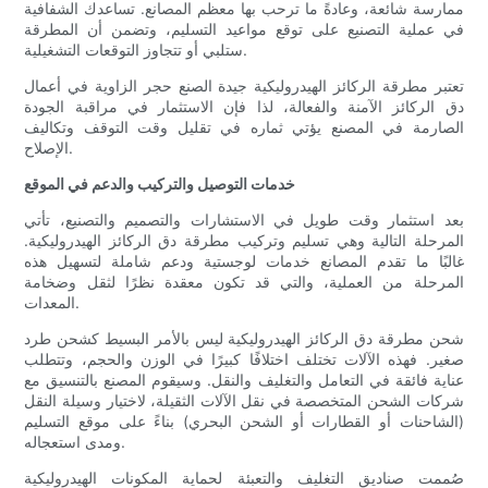
ممارسة شائعة، وعادةً ما ترحب بها معظم المصانع. تساعدك الشفافية
في عملية التصنيع على توقع مواعيد التسليم، وتضمن أن المطرقة
ستلبي أو تتجاوز التوقعات التشغيلية.
تعتبر مطرقة الركائز الهيدروليكية جيدة الصنع حجر الزاوية في أعمال
دق الركائز الآمنة والفعالة، لذا فإن الاستثمار في مراقبة الجودة
الصارمة في المصنع يؤتي ثماره في تقليل وقت التوقف وتكاليف
الإصلاح.
خدمات التوصيل والتركيب والدعم في الموقع
بعد استثمار وقت طويل في الاستشارات والتصميم والتصنيع، تأتي
المرحلة التالية وهي تسليم وتركيب مطرقة دق الركائز الهيدروليكية.
غالبًا ما تقدم المصانع خدمات لوجستية ودعم شاملة لتسهيل هذه
المرحلة من العملية، والتي قد تكون معقدة نظرًا لثقل وضخامة
المعدات.
شحن مطرقة دق الركائز الهيدروليكية ليس بالأمر البسيط كشحن طرد
صغير. فهذه الآلات تختلف اختلافًا كبيرًا في الوزن والحجم، وتتطلب
عناية فائقة في التعامل والتغليف والنقل. وسيقوم المصنع بالتنسيق مع
شركات الشحن المتخصصة في نقل الآلات الثقيلة، لاختيار وسيلة النقل
(الشاحنات أو القطارات أو الشحن البحري) بناءً على موقع التسليم
ومدى استعجاله.
صُممت صناديق التغليف والتعبئة لحماية المكونات الهيدروليكية