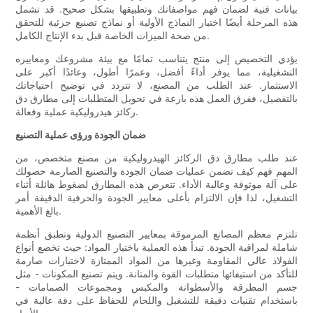
بيانات فنية لضمان فهم مواصفاتك وتطبيقها بشكل صحيح. قد تشمل
هذه المرحلة أيضًا اختبار النماذج الأولية أو نماذج تصنيع جزئية للتحقق
من صحة الميزات الخاصة قبل بدء الإنتاج الكامل.
يؤدي التخصيص إلى منتج يتناسب تمامًا مع بيئة مشروعك ومعاييره
التشغيلية، مما يوفر أداءً أفضل، وعمرًا أطول، وعائدًا أكبر على
الاستثمار. عند الطلب من المصنع، لا تتردد في توضيح احتياجاتك
بالتفصيل، ففرق العمل هذه بارعة في تحويل المتطلبات إلى مطارق دق
ركائز هيدروليكية عملية وفعالة.
ضمان الجودة ورؤى عملية التصنيع
عند طلب مطارق دق الركائز الهيدروليكية من مصنع متخصص، من
المهم فهم كيف تضمن عمليات ضمان الجودة والتصنيع الصارمة حصولك
على آلة موثوقة وعالية الأداء. تتعرض هذه المطارق لضغوط هائلة أثناء
التشغيل، لذا فإن الالتزام بأعلى معايير الجودة والحرفية الدقيقة أمر
بالغ الأهمية.
تلتزم معظم المصانع المرموقة بمعايير التصنيع الدولية وتطبق أنظمة
شاملة لمراقبة الجودة. تبدأ هذه العملية باختيار المواد: حيث تخضع أنواع
الفولاذ عالي المقاومة وغيرها من المواد الممتازة لاختبارات صارمة
للتأكد من استيفائها متطلبات القوة والمتانة. ويتم تصنيع المكونات - مثل
جسم المطرقة والأسطوانة والمكبس ومجموعات الصمامات -
باستخدام تقنيات دقيقة للتشغيل واللحام للحفاظ على دقة عالية في