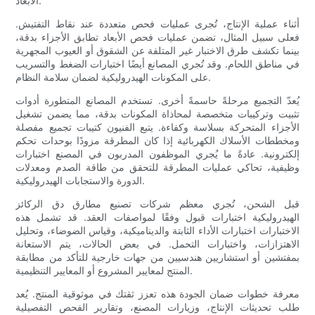
الأبعاد.
أثناء عملية الإنتاج، تُجرى عمليات فحص متعددة عند نقاط التفتيش.
فعلى سبيل المثال، تضمن عمليات فحص الأبعاد تطابق الأجزاء بدقة،
بينما تكشف طرق الاختبار غير المتلفة عن الشقوق أو العيوب المجهرية
في مناطق اللحام. وقد تُجري المصانع أيضًا اختبارات الضغط والتسريب
على المكونات الهيدروليكية لضمان سلامة النظام.
يُعدّ التجميع مرحلةً حاسمةً أخرى. تستخدم المصانع المتطورة أدوات
تثبيت وتركيبات متخصصة لمحاذاة المكونات بدقة، مما يضمن تشغيل
الأجزاء المتحركة بسلاسة وكفاءة. يتبع الفنيون كتيبات تجميع مفصلة
ومخططات الأسلاك الكهربائية إذا كان المطرقة مزودًا بوحدات تحكم
إلكترونية. عادةً ما يُجري الموظفون المدربون في المصنع اختبارات
وظيفية، تحاكي عمليات المطرقة للتحقق من طاقة الصدم ومعدلات
الدورة والاستجابات الهيدروليكية.
قبل الشحن، تُجري معظم شركات تصنيع مطارق دق الركائز
الهيدروليكية اختبارات قبول وفقًا لمواصفات العقد. قد تشمل هذه
الاختبارات اختبارات الأداء الثابتة والديناميكية، وقياس الضوضاء، وتحليل
الاهتزازات، واختبارات التحمل. في بعض الحالات، يتم الاستعانة
بمفتشين أو استشاريين هندسيين من جهات خارجية للتأكد من مطابقة
المنتج لمعايير المشروع أو المعايير التنظيمية.
معرفة خطوات ضمان الجودة هذه تعزز ثقتك في موثوقية المنتج. يُعد
طلب تحديثات الإنتاج، وزيارات المصنع، وتقارير الفحص التفصيلية