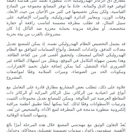
مطارق دق الركائز الهيدروليكية آلات متطورة تعتمد على هندسة دقيقة
لتوفير قوة الدق والمتانة. عادةً ما توفر المصانع مجموعة من النماذج
القياسية، ولكن يمكن تخصيصها في كثير من الأحيان من حيث الأبعاد،
وفئات الوزن، ومعايير الدائرة الهيدروليكية، والميزات الإضافية. على
سبيل المثال، قد تطلب مطرقة مصممة لتناسب رافعة أو حفارة
متخصصة، أو مطرقة مزودة بحماية معززة ضد التآكل إذا كان
مشروعك بالقرب من بيئة بحرية.
قد يشمل التخصيص النظام الهيدروليكي نفسه. إذ يمكن للمصنع تعديل
معدلات التدفق، وإعدادات الضغط، وأنواع الصمامات لتتوافق مع النظام
الهيدروليكي الحالي لمصنعك، ولتحقيق أقصى قدر من كفاءة الطاقة.
وهذا يضمن سهولة التكامل في الموقع، ويقلل من استهلاك الطاقة غير
الضروري أثناء التشغيل. كما يمكن إضافة حلول تخميد الاهتزازات،
ومكونات الحد من الضوضاء، وميزات السلامة وفقًا لمواصفات
المشروع.
علاوة على ذلك، تتطلب بعض المشاريع مطارق قادرة على التعامل مع
أنواع غير اعتيادية من الركائز، مثل الركائز المركبة أو الركائز ذات
المقاطع العرضية غير المألوفة. ويمكن للمصانع تعديل مجموعات التثبيت
وترتيبات الأسطوانات وفقًا لذلك. كما يمكنها أيضًا تطبيق أنظمة مراقبة
إلكترونية متطورة مدمجة في المطرقة لتتبع الأداء، والتشخيص عن بُعد،
وتنبيهات الصيانة الوقائية.
يُعدّ التعاون الوثيق مع مهندسي المصنع خلال هذه المرحلة أمرًا بالغ
الأهمية. سيقومون بإعداد رسومات تصميمية تفصيلية، ومحاكاة، وجداول