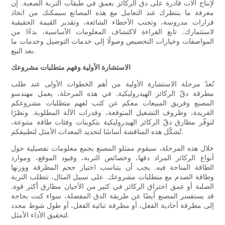
لإنتاج آلات قادرة على دق الركائز بعمق في طبقات التربة الصعبة. إن
معرفة ما ينتظرك عند التعامل مع هذه المصانع سيمكنك من اتخاذ
قرارات مدروسة، وتجنب الأخطاء الشائعة، وتقدير القيمة الحقيقية
لاستثمارك. تابع القراءة لاكتشاف المعلومات الأساسية، بدءًا من
المواصفات وخيارات التخصيص وصولًا إلى خدمات التوصيل وخدمات ما
بعد البيع.
الاستشارة الأولية وفهم متطلبات مشروعك
تُعدّ مرحلة الاستشارة الأولية من أهم الخطوات الأولى عند طلب
مطرقة دقّ الركائز الهيدروليكية. في هذه المرحلة، يعمل مهندسو
المصنع وفريق المبيعات معكم عن كثب لفهم متطلبات مشروعكم
الفريدة، وظروف التشغيل المتوقعة، وقدرات الآلة المطلوبة. ونظرًا
لتوفّر مطارق دقّ الركائز الهيدروليكية بتكوينات وفئات طاقة متنوعة،
تُشكّل هذه المناقشة أساسًا لتحديد المعدات الأمثل لتطبيقكم.
خلال هذه المرحلة، سيقوم ممثلو المصنع بجمع معلومات تفصيلية حول
أنواع الركائز المراد دقها، وخصائص التربة، وقيود الموقع، وموارد
الطاقة المتاحة فيه. يجب أن يتناسب اختيار حجم المطرقة ووزنها
وطاقة الصدم مع متطلبات مشروعك. على سبيل المثال، تتطلب التربة
الصلبة أو عمق اختراق الركائز في كثير من الأحيان مطارق أكثر قوة.
قد يستفسر المصنع أيضًا عن طريقة الدق المفضلة، سواء كنت بحاجة
إلى مطرقة أحادية الفعل، أو مطرقة ثنائية الفعل، أو طول شوط محدد
لتحقيق الأداء الأمثل.