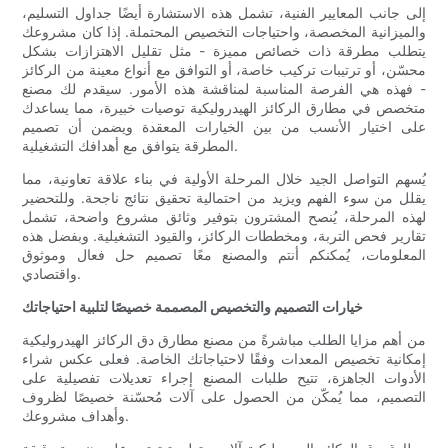
إلى جانب المعايير الفنية، تشمل هذه الاستشارة أيضًا جداول التسليم،
والميزانية المخصصة، واحتياجات التخصيص المحتملة. إذا كان مشروعك
يتطلب مطرقة ذات خصائص مميزة - مثل تقليل الاهتزازات بشكل
محسّن، أو ترتيبات تركيب خاصة، أو التوافق مع أنواع معينة من الركائز
- فهذه هي الفرصة المناسبة لمناقشة هذه الأمور. سيقدم لك مصنع
متخصص في مطارق الركائز الهيدروليكية توصيات خبيرة، مما يساعدك
على اختيار الأنسب من بين الخيارات المعقدة ويضمن أن تصميم
المطرقة يتوافق مع أهدافك التشغيلية.
يُسهم التواصل الجيد خلال المرحلة الأولية في بناء علاقة تعاونية، مما
يقلل من سوء الفهم ويزيد من احتمالية تحقيق نتائج ناجحة. وللتحضير
لهذه المرحلة، يُنصح المشترون بتوفير وثائق مشروع واضحة، تشمل
تقارير فحص التربة، ومخططات الركائز، والقيود التشغيلية. وبفضل هذه
المعلومات، يُمكنكم أنتم والمصنع معًا تصميم حل فعال وموثوق
واقتصادي.
خيارات التصميم والتخصيص المصممة خصيصًا لتلبية احتياجاتك
من أهم مزايا الطلب مباشرةً من مصنع مطارق دق الركائز الهيدروليكية
إمكانية تخصيص المعدات وفقًا لاحتياجاتك الخاصة. فعلى عكس شراء
الأدوات الجاهزة، تتيح طلبات المصنع إجراء تعديلات تفصيلية على
التصميم، مما يُمكّن من الحصول على آلات مُحسّنة خصيصًا لظروف
وأهداف مشروعك.