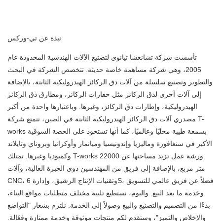
نبذة عن تي-وركس
تأسست شركة تشانغشا تيانوي لتصنيع الآلات الهندسية المحدودة عام
2005، وهي شركة مساهمة خاصة حديثة. تتخصص الشركة في البحث
والتطوير وتصنيع سلسلة من آلات دق الركائز الهيدروليكية الثابتة، بالإضافة
إلى آلات أخرى لدق الركائز مثل حفارات الركائز، ومطارق دق الركائز
الهيدروليكية، وإطارات دق الركائز، وغيرها. وباعتبارها واحدة من أكبر
مصدري آلات دق الركائز الهيدروليكية الثابتة في الصين، تتمتع شركة T-
works بسمعة طيبة محليًا وعالميًا، كما أنها تستحوذ على الحصة السوقية
الأكبر في سنغافورة وماليزيا وإندونيسيا وميانمار وأوكرانيا وبروناي وتايلاند
وكمبوديا وغيرها. تمتلك T-works ورشة عمل تزيد مساحتها عن 22000
متر مربع، بالإضافة إلى فريق من المهندسين ذوي الخبرة العالية، وآلات
CNC، وتقنيات الإنتاج الرشيق، وإدارة 6S، فضلاً عن فريق عالمي للتسويق
وخدمة ما بعد البيع. واليوم، نستطيع تلبية مختلف متطلبات مواقع البناء،
بدءًا من التصميم والتصنيع والبيع وصولاً إلى الخدمة. نلتزم بشعار "التواضع
والإخلاص والتميز"، وسنقدم لكم منتجات موثوقة وخدمة ممتازة وفعّالة.